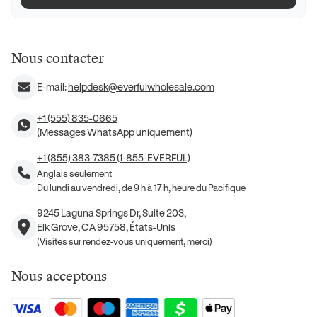
Nous contacter
E-mail:
helpdesk@everfulwholesale.com
+1 (555) 835-0665
(Messages WhatsApp uniquement)
+1 (855) 383-7385 (1-855-EVERFUL)
Anglais seulement
Du lundi au vendredi, de 9 h à 17 h, heure du Pacifique
9245 Laguna Springs Dr, Suite 203,
Elk Grove, CA 95758, États-Unis
(Visites sur rendez-vous uniquement, merci)
Nous acceptons