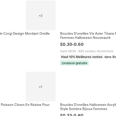
+
2
n Corgi Design Mordant Oreille
Boucles D'oreilles Vis Acier Titane
Femmes Halloween Nouveauté
$
0.30
-
0.60
Sans MOQ
·
885 vendus récemment
Haut 10% Meilleures ventes
dans Bo
Livraison gratuite
+
7
 Poisson Clown En Résine Pour
Boucles D'oreilles Halloween Acryl
Style Sombre Bijoux Femmes
$
0.23
-
0.90