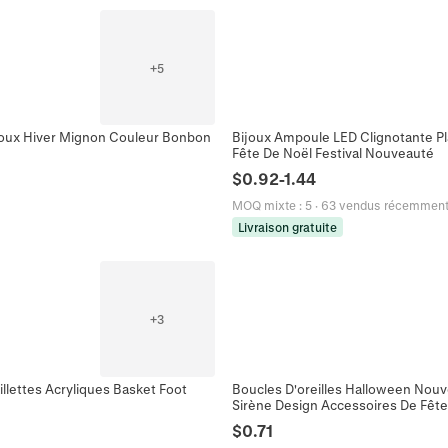
+
5
Bijoux Hiver Mignon Couleur Bonbon
Bijoux Ampoule LED Clignotante Pla
Fête De Noël Festival Nouveauté
$
0.92
-
1.44
MOQ mixte
:
5
·
63 vendus récemmen
Livraison gratuite
+
3
llettes Acryliques Basket Foot
Boucles D'oreilles Halloween Nouv
Sirène Design Accessoires De Fê
$
0.71