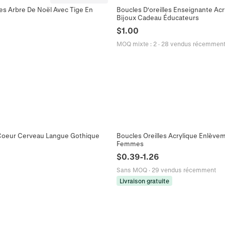
tes Arbre De Noël Avec Tige En
Boucles D'oreilles Enseignante A
Bijoux Cadeau Éducateurs
$
1.00
MOQ mixte
:
2
·
28 vendus récemmen
e Coeur Cerveau Langue Gothique
Boucles Oreilles Acrylique Enlèvem
Femmes
$
0.39
-
1.26
Sans MOQ
·
29 vendus récemment
Livraison gratuite