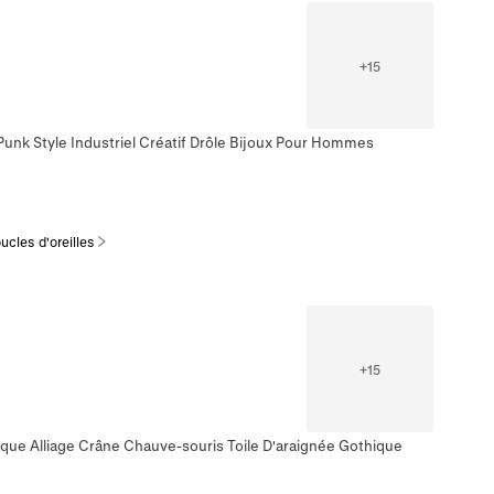
+
15
 Punk Style Industriel Créatif Drôle Bijoux Pour Hommes
ucles d'oreilles
+
15
ique Alliage Crâne Chauve-souris Toile D'araignée Gothique