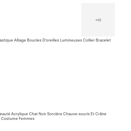
+
10
stique Alliage Boucles D'oreilles Lumineuses Collier Bracelet
t
eauté Acrylique Chat Noir Sorcière Chauve-souris Et Crâne
te Costume Femmes