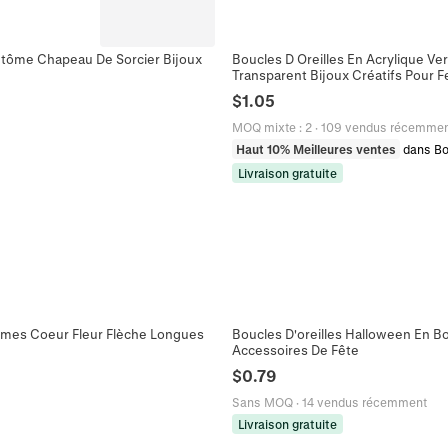
ntôme Chapeau De Sorcier Bijoux
Boucles D Oreilles En Acrylique V
Transparent Bijoux Créatifs Pour 
$
1.05
MOQ mixte
:
2
·
109 vendus récemme
Haut 10% Meilleures ventes
dans Bo
Livraison gratuite
emmes Coeur Fleur Flèche Longues
Boucles D'oreilles Halloween En B
Accessoires De Fête
$
0.79
Sans MOQ
·
14 vendus récemment
Livraison gratuite