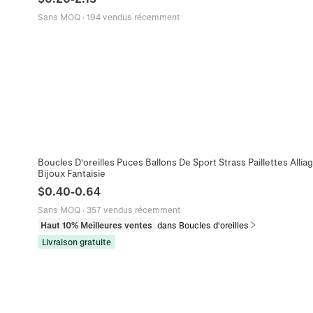
Sans MOQ
·
194 vendus récemment
Boucles D'oreilles Puces Ballons De Sport Strass Paillettes Alli
Bijoux Fantaisie
$
0.40
-
0.64
Sans MOQ
·
357 vendus récemment
Haut 10% Meilleures ventes
dans Boucles d'oreilles
Livraison gratuite