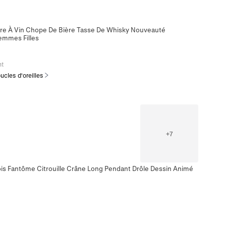
erre À Vin Chope De Bière Tasse De Whisky Nouveauté
Femmes Filles
nt
ucles d'oreilles
+
7
ois Fantôme Citrouille Crâne Long Pendant Drôle Dessin Animé