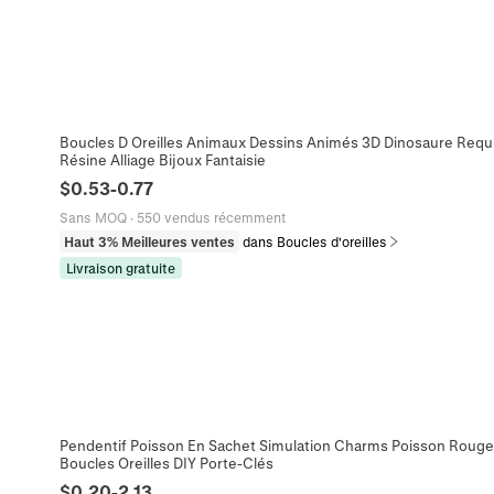
Boucles D Oreilles Animaux Dessins Animés 3D Dinosaure Requi
Résine Alliage Bijoux Fantaisie
$
0.53
-
0.77
Sans MOQ
·
550 vendus récemment
Haut 3% Meilleures ventes
dans Boucles d'oreilles
Livraison gratuite
Pendentif Poisson En Sachet Simulation Charms Poisson Rouge
Boucles Oreilles DIY Porte-Clés
$
0.20
-
2.13