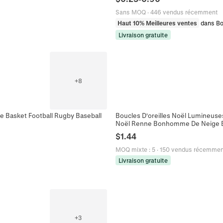
Sans MOQ
·
446 vendus récemment
Haut 10% Meilleures ventes
dans Bo
Livraison gratuite
+
8
age Basket Football Rugby Baseball
Boucles D'oreilles Noël Lumineuses
Noël Renne Bonhomme De Neige B
$
1.44
MOQ mixte
:
5
·
150 vendus récemmen
Livraison gratuite
+
3