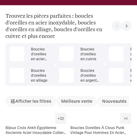
Trouvez les pièces parfaites : boucles
d'oreilles en acier inoxydable, boucles
d'oreilles en alliage, boucles d'oreilles en
cuivre et plus encore
Boucles
Boucles
Bou
d'oreilles
d'oreilles
d'or
en acier
en cuivre
en 
inoxydable
pré
Boucles
Boucles
Bou
d'oreilles
d'oreilles
d'or
en alliage
en argent
en 
925
nat
Afficher les filtres
Meilleure vente
Nouveautés
+
32
+
1
Bijoux Croix Ankh Égyptienne
Boucles Doreilles À Clous Punk
Ancienne Acier Inoxydable Collier
Vintage Pour Hommes En Acier