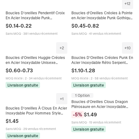
+
12
Boucles D'oreilles Pendentif Croix
Boucles d'Oreilles Créoles à Pointe
En Acier Inoxydable Punk
en Acier Inoxydable Punk Gothique
Minimaliste Bijoux Unisexe
Minimaliste Pendentif Cône pour
$
0.14
-
0.22
$
0.45
-
0.82
Hommes Femmes Bijoux Unisexe
Sans MOQ
·
381 vendus récemment
Sans MOQ
·
41 vendus récemment
+
2
+
10
Boucles d'Oreilles Huggie Créoles
Boucles D'Oreilles Créoles Punk En
en Acier Inoxydable Unisexe
Acier Inoxydable Rétro Serpent
Bicolore Or Argent Noir Rayé Punk
Étoile Cœur Crâne Bijoux De
$
0.60
-
0.73
$
1.10
-
1.28
Minimaliste Bijou Cadeau Pièce
Piercing Pour Hommes Femmes
Unique
MOQ mixte
:
2
·
34 vendus récemment
MOQ mixte
:
2
·
58 vendus récemment
Livraison gratuite
Livraison gratuite
1 Option
+
1
Boucles d'Oreilles Clous Dragon
Ptérosaure en Acier Inoxydable
Boucles D'oreilles À Clous En Acier
Vintage pour Homme Femme Punk
Inoxydable Pour Hommes Style
-
5
%
$
1.49
Gothique Animal Aile Bijoux de
Gothique Punk Vintage Piercing
$
1.45
Mode Cadeau
Sans MOQ
·
15 vendus récemment
Industriel
Livraison gratuite
Sans MOQ
·
29 vendus récemment
Livraison gratuite