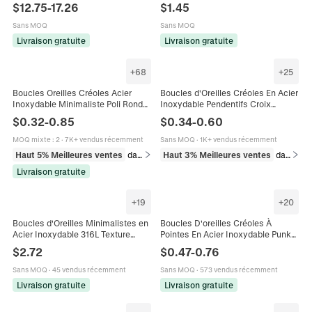
Bracelet Bague Boucles D'oreilles
Inoxydable Avec Zircon Noir Bijoux
$
12.75
-
17.26
$
1.45
Style Hip Hop Vintage Pour Homme
De Piercing Hip Hop
Sans MOQ
Sans MOQ
Livraison gratuite
Livraison gratuite
+
68
+
25
Boucles Oreilles Créoles Acier
Boucles d'Oreilles Créoles En Acier
Inoxydable Minimaliste Poli Rond
Inoxydable Pendentifs Croix
Géométrique Huggie Bijoux Pour
Araignée Lame Poignard Punk
$
0.32
-
0.85
$
0.34
-
0.60
Hommes Femmes Accessoire
Gothique Hip Hop
MOQ mixte
:
2
·
7K+ vendus récemment
Sans MOQ
·
1K+ vendus récemment
Haut 5% Meilleures ventes
dans Boucles d'oreilles
Haut 3% Meilleures ventes
dans Boucles d'oreilles
Livraison gratuite
+
19
+
20
Boucles d'Oreilles Minimalistes en
Boucles D'oreilles Créoles À
Acier Inoxydable 316L Texture
Pointes En Acier Inoxydable Punk
Martelée Géométrique Forme de U
Clips D'oreilles À Rivets Rock
$
2.72
$
0.47
-
0.76
Double Anneau Pour Femme Bijoux
Gothique Unisexe
Sans MOQ
·
45 vendus récemment
Sans MOQ
·
573 vendus récemment
Livraison gratuite
Livraison gratuite