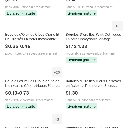
Serpent Dragon Croix Piercing
Motif Géométrique Piercing Bijoux
Bijoux
Sans MOQ
·
79 vendus récemment
Sans MOQ
·
28 vendus récemment
Livraison gratuite
Livraison gratuite
+
3
Boucles d'Oreilles Clous Crâne Et
Boucles D'oreilles Punk Gothiques
Os Croisés En Acier Inoxydable
En Acier Inoxydable Vintage
Pour Hommes Femmes Style
Dragon Loup Crâne Tête De
$
0.35
-
0.46
$
1.12
-
1.32
Gothique Dark Punk Bijoux Rétro
Serpent Bijoux Rétro Pour Hommes
Femmes
MOQ mixte
:
2
·
38 vendus récemment
MOQ mixte
:
2
·
66 vendus récemment
Livraison gratuite
+
20
Boucles d'Oreilles Clous en Acier
Boucles d'Oreilles Clous Unisexes
Inoxydable Géométriques Plume
en Acier au Titane avec Strass
Lune Cœur Strass Boucles
Carré Style Hip Hop Luxe Léger
$
0.19
-
0.73
$
1.30
d'Oreilles Femmes Hommes Or
Bijoux Mode
Argent Bijoux
Sans MOQ
·
352 vendus récemment
Sans MOQ
·
31 vendus récemment
Livraison gratuite
Livraison gratuite
+
3
Boucles D'oreilles En Acier
Boucles d'Oreilles Créoles Cœur