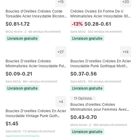
+
15
+
20
Boucles d'Oreilles Créoles Corde
Créoles Ovales En Forme De U
Torsadée Acier Inoxydable Bicolore
Minimalistes Acier Inoxydable 304
Or Argent Texture Minimaliste
Polies Boucles D'oreilles
$
0.81
-
1.72
-
13
%
$
0.28
-
0.61
Bijoux pour Femmes
Géométriques Hommes Femmes
Style Punk Rétro
MOQ mixte
:
2
·
66 vendus récemment
Sans MOQ
·
352 vendus récemment
Livraison gratuite
Livraison gratuite
+
27
+
14
Boucles D'oreilles Créoles
Boucles D'oreilles Créoles En Acier
Minimalistes Acier Inoxydable Poli
Inoxydable Punk Gothique Motif
Géométrique Unisexe Style Punk
Dragon Boucle D'oreille Pointe
$
0.09
-
0.21
$
0.37
-
0.56
Bijoux Accessoires
Cône Perle Anneau Bijoux
Sans MOQ
·
6K+ vendus récemment
Sans MOQ
·
135 vendus récemment
Livraison gratuite
Livraison gratuite
11 Options
+
4
Boucles d'oreilles Créoles
Minimalistes pour Femmes Avec
Boucles D'oreilles Créoles En Acier
Tige en Acier Inoxydable Bijoux
Inoxydable Vintage Punk Goth
$
0.43
-
0.70
Métalliques Circulaires Or Argent
Spike Motif Serpent Bijoux De
$
1.45
MOQ mixte
:
2
·
190 vendus récemment
Piercing
Livraison gratuite
Sans MOQ
·
72 vendus récemment