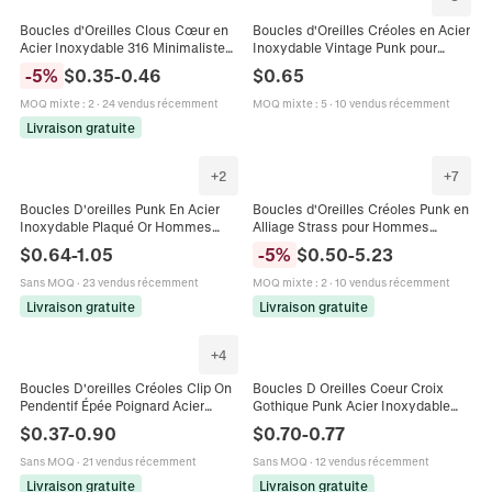
Boucles d'Oreilles Clous Cœur en
Boucles d'Oreilles Créoles en Acier
Acier Inoxydable 316 Minimalistes
Inoxydable Vintage Punk pour
pour Hommes Femmes Bijoux de
Hommes Femmes Hip Hop Strass
-
5
%
$
0.35
-
0.46
$
0.65
Piercing Cœur Seul
Étoile Lune Cœur Croix Pendentif
Bijoux
MOQ mixte
:
2
·
24 vendus récemment
MOQ mixte
:
5
·
10 vendus récemment
Livraison gratuite
+
2
+
7
Boucles D'oreilles Punk En Acier
Boucles d'Oreilles Créoles Punk en
Inoxydable Plaqué Or Hommes
Alliage Strass pour Hommes
Femmes Goth Tête De Bélier Étoile
Femmes Tige en Acier Inoxydable
$
0.64
-
1.05
-
5
%
$
0.50
-
5.23
Fleur Croix Bijoux Hip Hop
Lune Étoile Éclair Croix Serpent
Pointe Boucles d'Oreilles Bijoux Or
Sans MOQ
·
23 vendus récemment
MOQ mixte
:
2
·
10 vendus récemment
Livraison gratuite
Livraison gratuite
+
4
Boucles D'oreilles Créoles Clip On
Boucles D Oreilles Coeur Croix
Pendentif Épée Poignard Acier
Gothique Punk Acier Inoxydable
Inoxydable Punk Gothique Hip Hop
316L Vintage Hip Hop Unisexe
$
0.37
-
0.90
$
0.70
-
0.77
Unisexe Bijoux Noir
Fermoir A Vis Bijoux Accessoire
Sans MOQ
·
21 vendus récemment
Sans MOQ
·
12 vendus récemment
Livraison gratuite
Livraison gratuite