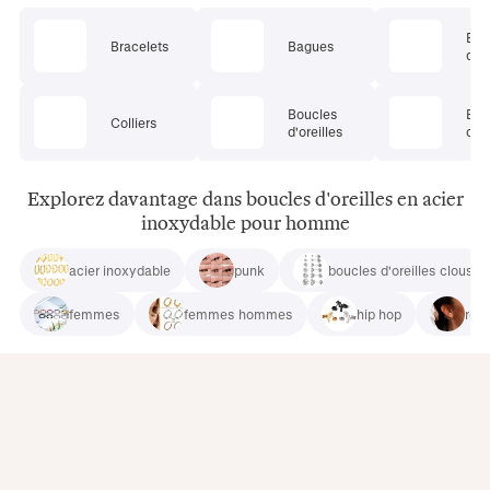
Ens
Bracelets
Bagues
de 
Boucles
Bij
Colliers
d'oreilles
cor
Explorez davantage dans boucles d'oreilles en acier
inoxydable pour homme
acier inoxydable
punk
boucles d'oreilles clous
femmes
femmes hommes
hip hop
rétr