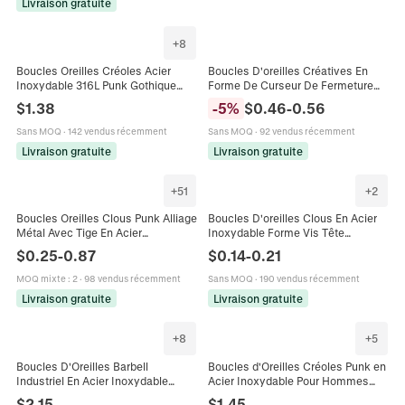
Livraison gratuite
+
8
Boucles Oreilles Créoles Acier
Boucles D'oreilles Créatives En
Inoxydable 316L Punk Gothique
Forme De Curseur De Fermeture
Crâne Étoile Serpent Rétro Argent
Éclair Acier Inoxydable 316 Punk
$
1.38
-
5
%
$
0.46
-
0.56
Antique
Rock Hip Hop Bijoux Homme
Femme
Sans MOQ
·
142 vendus récemment
Sans MOQ
·
92 vendus récemment
Livraison gratuite
Livraison gratuite
+
51
+
2
Boucles Oreilles Clous Punk Alliage
Boucles D'oreilles Clous En Acier
Métal Avec Tige En Acier
Inoxydable Forme Vis Tête
Inoxydable Style Hip Hop Vintage
Cruciforme Punk Hip Hop Bijoux
$
0.25
-
0.87
$
0.14
-
0.21
Bijoux Géométriques Homme
Homme Femme
Femme
MOQ mixte
:
2
·
98 vendus récemment
Sans MOQ
·
190 vendus récemment
Livraison gratuite
Livraison gratuite
+
8
+
5
Boucles D'Oreilles Barbell
Boucles d'Oreilles Créoles Punk en
Industriel En Acier Inoxydable
Acier Inoxydable Pour Hommes
Gothique Punk Vintage Tigre
Femmes Tête de Mort Plume Croix
$
2.15
$
1.45