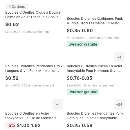
4 Options
Boucles d'Oreilles Clous à Double
Pointe en Acier Titane Punk pour
Boucles D'oreilles Gothiques Punk
Hommes Femmes Boucles
À Triple Croix Et Chaîne En Acier
$
0.62
d'Oreilles à Vis en Acier Inoxydable
Titane Clips D'oreilles Anneaux
$
0.35
-
0.60
Sans MOQ
·
94 vendus récemment
Pour Hommes Femmes
MOQ mixte
:
2
·
116 vendus récemment
Livraison gratuite
+
4
Boucles D'oreilles Pendantes Croix
Boucles D Oreilles Puces En Acier
Longues Style Punk Minimaliste
Inoxydable Pour Hommes Style
Alliage Avec Tige En Acier Pour
Punk Vintage Motif Géométrique
$
0.52
$
0.76
-
0.85
Femmes
Soleil Étoile Croix
Sans MOQ
·
253 vendus récemment
Sans MOQ
·
32 vendus récemment
Livraison gratuite
+
1
+
34
Boucles d'Oreilles en Acier
Boucles D'oreilles Pendantes Punk
Inoxydable Feuille de Monstera
Gothiques En Acier Inoxydable
Ajourée Goutte Coeur Bijoux
Pour Hommes Femmes Croix
-
5
%
$
1.00
-
1.62
$
0.25
-
0.59
Femme Mode Minimaliste Cadeau
Plume Crâne Épée Lame Étoile