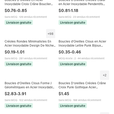
Inoxydable Croix Crâne Bouclier
en Acier Inoxydable Pendentifs
Pique Punk Gothique Rétro Style
Rayons de Soleil Ajourés Bijoux de
$
0.76
-
0.85
$
0.81
-
1.18
Hommes Femmes
Mode Cadeau pour Femmes Filles
Sans MOQ
·
126 vendus récemment
Sans MOQ
·
23 vendus récemment
Livraison gratuite
Livraison gratuite
+
98
Créoles Rondes Minimalistes En
Boucles d'Oreilles Clous en Acier
Acier Inoxydable Design De Niche
Inoxydable Lettre Punk Bijoux
Galvanisé Polyvalentes Pour
Galvanisés Vintage Unisex Hip Hop
$
0.19
-
1.01
$
0.35
-
0.46
Hommes Et Femmes
Street Rock
Sans MOQ
·
281 vendus récemment
MOQ mixte
:
2
·
44 vendus récemment
Livraison gratuite
Livraison gratuite
+
2
Boucles d'Oreilles Clous Forme J
Boucles D'oreilles Créoles Crâne
Géométriques en Acier Inoxydable
Croix Punk Gothique Acier
Minimaliste Poli Or Argent Bijoux de
Inoxydable Couleur Argent Rétro
$
2.83
-
3.91
$
1.45
Mode pour Femmes
Pour Hommes Femmes Bijoux
Sans MOQ
·
102 vendus récemment
Sans MOQ
·
168 vendus récemment
Livraison gratuite
Livraison gratuite