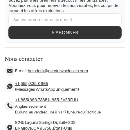
Soyez parmi les premiers à découvrir les tendances.
Abonnez-vous pour recevoir les nouveautés, les coups de
cœur et les offres exclusives.
S'ABONNER
Nous contacter
E-mail:
helpdesk@everfulwholesale.com
+1 (555) 835-0665
(Messages WhatsApp uniquement)
+1 (855) 383-7385 (1-855-EVERFUL)
Anglais seulement
Du lundi au vendredi, de 9 h à 17 h, heure du Pacifique
9245 Laguna Springs Dr, Suite 203,
Elk Grove, CA 95758, États-Unis