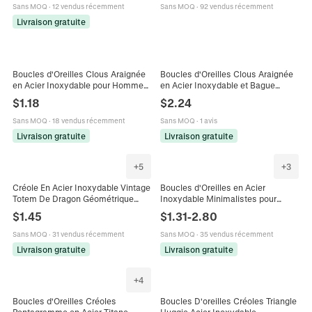
Chaîne
Sans MOQ
·
12 vendus récemment
Sans MOQ
·
92 vendus récemment
Livraison gratuite
Boucles d'Oreilles Clous Araignée
Boucles d'Oreilles Clous Araignée
en Acier Inoxydable pour Hommes
en Acier Inoxydable et Bague
Gothique Sombre Punk Rétro
Réglable Plaqué Or Bijoux Punk
$
1.18
$
2.24
Strass Noir Bijoux de Mode
pour Femmes Fête d'Halloween
Sans MOQ
·
18 vendus récemment
Sans MOQ
·
1 avis
Livraison gratuite
Livraison gratuite
+
5
+
3
Créole En Acier Inoxydable Vintage
Boucles d'Oreilles en Acier
Totem De Dragon Géométrique
Inoxydable Minimalistes pour
Style Punk Gothique Pour Hommes
Femmes Créatif Géométrique
$
1.45
$
1.31
-
2.80
Bijoux Unisexes
Irrégulier Papillon Cerise Coquillage
Cœur Perle Artificielle Strass
Sans MOQ
·
31 vendus récemment
Sans MOQ
·
35 vendus récemment
Livraison gratuite
Livraison gratuite
+
4
Boucles d'Oreilles Créoles
Boucles D'oreilles Créoles Triangle