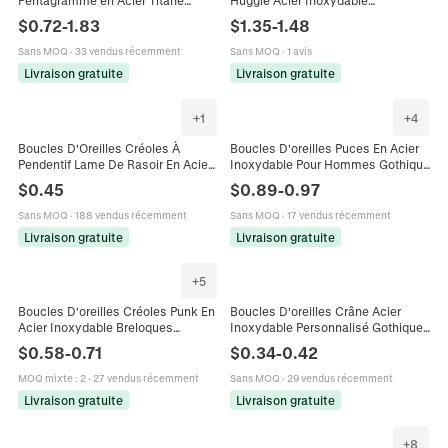
Pentagramme en Acier Titane
Huggie Acier Inoxydable
Unisexe Polies Pendentif Étoile
Géométrique Forme V Poli Style
$
0.72
-
1.83
$
1.35
-
1.48
Géométrique Or Argent Bijoux de
Punk Bijoux Minimalistes Pour
Mode
Hommes Femmes
Sans MOQ
·
33 vendus récemment
Sans MOQ
·
1 avis
Livraison gratuite
Livraison gratuite
+
1
+
4
Boucles D'Oreilles Créoles À
Boucles D'oreilles Puces En Acier
Pendentif Lame De Rasoir En Acier
Inoxydable Pour Hommes Gothique
Inoxydable Pour Hommes Femmes
Crâne Croix Géométrique Or Noir
$
0.45
$
0.89
-
0.97
Punk Hip Hop Street Bijoux
Émail Punk Vintage Hip Hop Bijoux
Sans MOQ
·
188 vendus récemment
Sans MOQ
·
17 vendus récemment
Livraison gratuite
Livraison gratuite
+
5
Boucles D'oreilles Créoles Punk En
Boucles D'oreilles Crâne Acier
Acier Inoxydable Breloques
Inoxydable Personnalisé Gothique
Gothiques Serpent Croix Hibou
Punk Halloween Bijoux Pour
$
0.58
-
0.71
$
0.34
-
0.42
Guitare Bijoux Hip Hop
Hommes Femmes Creux Rétro
MOQ mixte
:
2
·
27 vendus récemment
Sans MOQ
·
29 vendus récemment
Livraison gratuite
Livraison gratuite
+
8