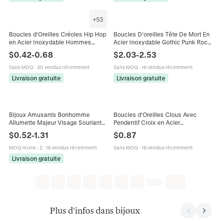
+
53
Boucles d'Oreilles Créoles Hip Hop
Boucles D'oreilles Tête De Mort En
en Acier Inoxydable Hommes
Acier Inoxydable Gothic Punk Rock
Femmes Géométrique Croix
Halloween Bijoux Pour Hommes
$
0.42
-
0.68
$
2.03
-
2.53
Chaîne Plume Étoile Bijoux
Minimalistes
Sans MOQ
·
30 vendus récemment
Sans MOQ
·
16 vendus récemment
Livraison gratuite
Livraison gratuite
Bijoux Amusants Bonhomme
Boucles d'Oreilles Clous Avec
Allumette Majeur Visage Souriant
Pendentif Croix en Acier
Boucles d'Oreilles et Collier Acier
Inoxydable Pour Hommes Femmes
$
0.52
-
1.31
$
0.87
Inoxydable Hip Hop Style Rebelle
Style Hip Hop Punk Bijoux en Métal
Poli
MOQ mixte
:
2
·
16 vendus récemment
Sans MOQ
·
16 vendus récemment
Livraison gratuite
Plus d'infos dans bijoux