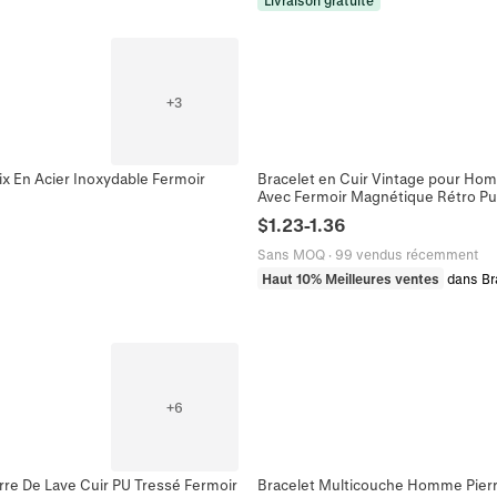
Livraison gratuite
+
3
ix En Acier Inoxydable Fermoir
Bracelet en Cuir Vintage pour Hom
Avec Fermoir Magnétique Rétro Pun
$
1.23
-
1.36
Sans MOQ
·
99 vendus récemment
Haut 10% Meilleures ventes
dans Br
+
6
rre De Lave Cuir PU Tressé Fermoir
Bracelet Multicouche Homme Pierre 