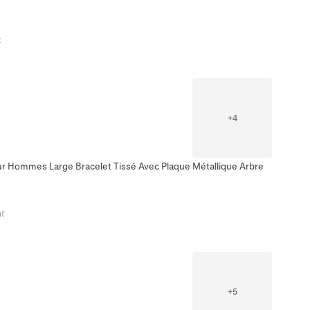
t
+
4
our Hommes Large Bracelet Tissé Avec Plaque Métallique Arbre
t
+
5