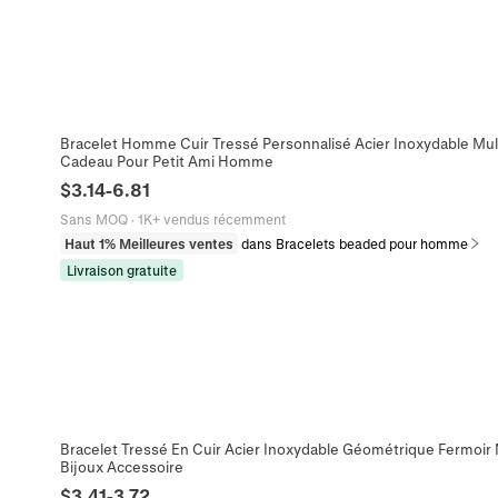
Bracelet Homme Cuir Tressé Personnalisé Acier Inoxydable Mu
Cadeau Pour Petit Ami Homme
$
3.14
-
6.81
Sans MOQ
·
1K+ vendus récemment
Haut 1% Meilleures ventes
dans Bracelets beaded pour homme
Livraison gratuite
Bracelet Tressé En Cuir Acier Inoxydable Géométrique Fermo
Bijoux Accessoire
$
3.41
-
3.72