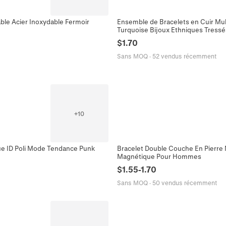
ble Acier Inoxydable Fermoir
Ensemble de Bracelets en Cuir Mu
Turquoise Bijoux Ethniques Tressé
$
1.70
Sans MOQ
·
52 vendus récemment
+
10
ue ID Poli Mode Tendance Punk
Bracelet Double Couche En Pierre N
Magnétique Pour Hommes
$
1.55
-
1.70
Sans MOQ
·
50 vendus récemment