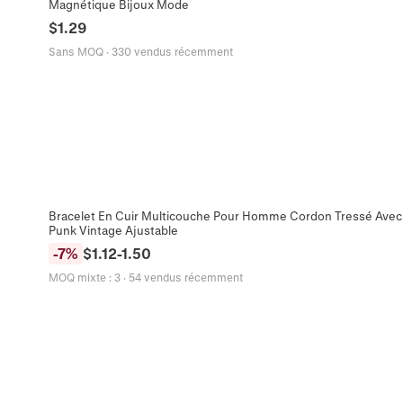
Magnétique Bijoux Mode
$
1.29
Sans MOQ
·
330 vendus récemment
Bracelet En Cuir Multicouche Pour Homme Cordon Tressé Avec C
Punk Vintage Ajustable
-
7
%
$
1.12
-
1.50
MOQ mixte
:
3
·
54 vendus récemment