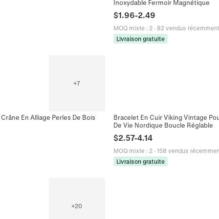
Inoxydable Fermoir Magnétique
$
1.96
-
2.49
MOQ mixte
:
2
·
82 vendus récemmen
Livraison gratuite
+
7
râne En Alliage Perles De Bois
Bracelet En Cuir Viking Vintage P
De Vie Nordique Boucle Réglable
$
2.57
-
4.14
MOQ mixte
:
2
·
158 vendus récemmen
Livraison gratuite
+
20