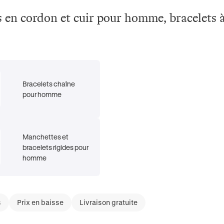
ets en cordon et cuir pour homme, bracelets
Bracelets chaîne
pour homme
Manchettes et
bracelets rigides pour
homme
s
Prix en baisse
Livraison gratuite