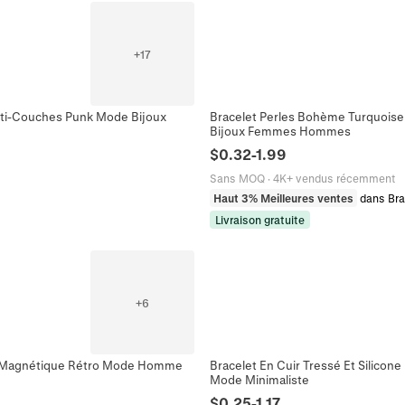
+
17
lti-Couches Punk Mode Bijoux
Bracelet Perles Bohème Turquoise 
Bijoux Femmes Hommes
$
0.32
-
1.99
Sans MOQ
·
4K+ vendus récemment
Haut 3% Meilleures ventes
dans Br
Livraison gratuite
+
6
ir Magnétique Rétro Mode Homme
Bracelet En Cuir Tressé Et Silico
Mode Minimaliste
$
0.25
-
1.17