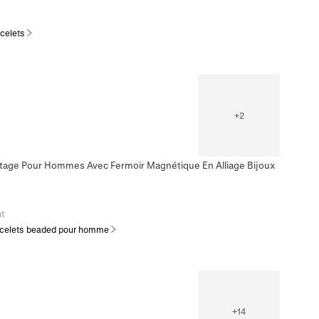
celets
+
2
intage Pour Hommes Avec Fermoir Magnétique En Alliage Bijoux
t
celets beaded pour homme
+
14