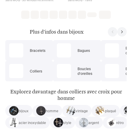
Plus d'infos dans bijoux
Ens
Bracelets
Bagues
de 
Boucles
Bij
Colliers
d'oreilles
cor
Explorez davantage dans colliers avec croix pour
homme
bijoux
homme
vintage
plaqué
acier inoxydable
style
argent
rétro