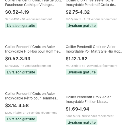
Faucheuse Gothique Vintage
Inoxydable Pendentif Croix de
Homme Femme Acier Inoxydable
Saint Pierre pour Hommes Femmes
$
0.52
-
4.19
$
2.75
-
4.32
Chaîne Vénitienne Bijoux Punk
Gothique Punk Bijoux Minimalistes
Sans MOQ
·
50 vendus récemment
MOQ mixte
:
2
·
15 vendus récemment
Livraison gratuite
Livraison gratuite
Collier Pendentif Croix en Acier
Collier Pendentif Croix en Acier
Inoxydable Hip Hop pour Hommes
Inoxydable Poli Mat Style Hip Hop
Femmes Plaqué Or Argent Strass
Bijoux Chaîne de Blé Charme
$
0.52
-
3.93
$
1.12
-
1.62
Iced Out Bijoux Religieux Collier
Religieux Pour Hommes Femmes
Sans MOQ
·
14 vendus récemment
MOQ mixte
:
2
·
29 vendus récemment
Livraison gratuite
Livraison gratuite
Collier Pendentif Croix en Acier
Collier Pendentif Croix Acier
Inoxydable Rétro pour Hommes
Inoxydable Finition Lisse
Texture Pointillée Punk Bijoux
$
3.14
-
4.58
Minimaliste Hip Hop Chaîne Corde
Religieux Style Gothique
$
1.69
-
1.94
Bijoux Pour Hommes Garçons
MOQ mixte
:
3
·
24 vendus récemment
Sans MOQ
·
168 vendus récemment
Livraison gratuite
Livraison gratuite