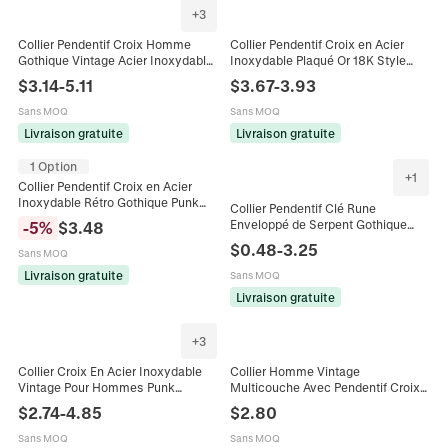
+
3
Collier Pendentif Croix Homme
Collier Pendentif Croix en Acier
Gothique Vintage Acier Inoxydable
Inoxydable Plaqué Or 18K Style
Style Punk Religieux Motif Relief
Punk pour Hommes Chaîne
$
3.14
-
5.11
$
3.67
-
3.93
Bijoux pour Hommes
Vénitienne Bijoux Industriels
Sans MOQ
Sans MOQ
Livraison gratuite
Livraison gratuite
1 Option
+
1
Collier Pendentif Croix en Acier
Inoxydable Rétro Gothique Punk
Collier Pendentif Clé Rune
Incrusté de Pierre Noire Bijoux de
Enveloppé de Serpent Gothique
-
5
%
$
3.48
Mode Homme Femme Cadeau
pour Hommes Acier Inoxydable
$
0.48
-
3.25
Sans MOQ
Argent Antique Dark Rétro
Labyrinthe Croix Bijoux
Livraison gratuite
Sans MOQ
Livraison gratuite
+
3
Collier Croix En Acier Inoxydable
Collier Homme Vintage
Vintage Pour Hommes Punk
Multicouche Avec Pendentif Croix
Gothique Design De Clou Pendentif
en Alliage Plaqué Or Argent Chaîne
$
2.74
-
4.85
$
2.80
Croix Poli Bijoux Pour Hommes
Serpent Grain de Café Hip Hop
Bijoux
Sans MOQ
Sans MOQ