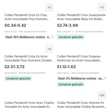
+
2
+
3
Collier Pendentif Croix En Clou
Collier Pendentif Croix Superposée
Acier Inoxydable Pour Homme
Acier Inoxydable Bijou De Mode
Bijoux Religieux Gothique Punk
Poli Avec Chaîne Vénitienne Pour
$
0.34
-
0.42
$
2.74
-
3.98
Rétro Avec Chaîne
Hommes
Sans MOQ
·
940 vendus récemment
MOQ mixte
:
2
·
376 vendus récemment
Haut 10% Meilleures ventes
dans Colliers
Livraison gratuite
+
4
Collier Pendentif Croix En Acier
Collier Pendentif Croix Drapeau
Inoxydable Pour Hommes Double
Américain en Acier Inoxydable
Couche Punk Gothique Biker Bijoux
Faith Verset Biblique Dog Tag pour
$
2.51
-
3.72
$
1.12
-
1.62
Religieux
Homme Bijoux Religieux Style
Militaire
Sans MOQ
·
199 vendus récemment
Sans MOQ
·
428 vendus récemment
Livraison gratuite
Haut 3% Meilleures ventes
dans Colliers beaded pour homme
Livraison gratuite
+
24
Collier Pendentif Croix Avec Chaîne
Collier Pendentif Croix Homme En
Torsadée En Acier Inoxydable Et
Acier Inoxydable Chaîne Byzantine
Crucifix En Alliage Bijoux Religieux
Box Punk Gothique Superposé