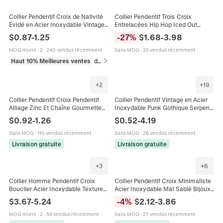
Collier Pendentif Croix de Nativité
Collier Pendentif Trois Croix
Évidé en Acier Inoxydable Vintage
Entrelacées Hip Hop Iced Out
Bijoux Religieux Chrétiens Rétro
Hommes en Alliage de Zinc Strass
$
0.87
-
1.25
-
27
%
$
1.68
-
3.98
pour Hommes
Avec Chaîne Cubaine Or Argent
Bijoux Cadeau
MOQ mixte
:
2
·
240 vendus récemment
Sans MOQ
·
25 vendus récemment
Haut 10% Meilleures ventes
dans Colliers beaded pour homme
+
2
+
19
Collier Pendentif Croix Pendentif
Collier Pendentif Vintage en Acier
Alliage Zinc Et Chaîne Gourmette
Inoxydable Punk Gothique Serpent
Acier Inoxydable Hip Hop
Tête de Mort Croix Bijoux pour
$
0.92
-
1.26
$
0.52
-
4.19
Streetwear Hommes Gothique
Hommes Femmes
Sans MOQ
·
110 vendus récemment
Sans MOQ
·
26 vendus récemment
Livraison gratuite
Livraison gratuite
+
3
+
6
Collier Homme Pendentif Croix
Collier Pendentif Croix Minimaliste
Bouclier Acier Inoxydable Texture
Acier Inoxydable Mat Sablé Bijoux
Martelée Rétro Religieux Punk
De Mode Religieux Pour Hommes
$
3.67
-
5.24
-
4
%
$
2.12
-
3.86
Style Britannique
Femmes
MOQ mixte
:
2
·
56 vendus récemment
Sans MOQ
·
27 vendus récemment