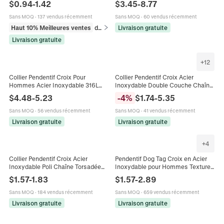
$
0.94
-
1.42
$
3.45
-
8.77
Hip Hop Pour Hommes
Bijoux Religieux
Sans MOQ
·
137 vendus récemment
Sans MOQ
·
60 vendus récemment
Haut 10% Meilleures ventes
dans Colliers
Livraison gratuite
Livraison gratuite
+
12
Collier Pendentif Croix Pour
Collier Pendentif Croix Acier
Hommes Acier Inoxydable 316L
Inoxydable Double Couche Chaîne
Superposé Religieux Mode Bijoux
Byzantine Bijoux Punk Gothiques
$
4.48
-
5.23
-
4
%
$
1.74
-
5.35
Accessoire
Religieux Pour Hommes
Sans MOQ
·
56 vendus récemment
Sans MOQ
·
41 vendus récemment
Livraison gratuite
Livraison gratuite
+
4
Collier Pendentif Croix Acier
Pendentif Dog Tag Croix en Acier
Inoxydable Poli Chaîne Torsadée
Inoxydable pour Hommes Texture
Bijoux De Mode Religieux
Géométrique Motif de Fissure Bijou
$
1.57
-
1.83
$
1.57
-
2.89
Minimaliste Pour Hommes
Pendentif Seul Sans Chaîne
Polyvalent
Sans MOQ
·
184 vendus récemment
Sans MOQ
·
659 vendus récemment
Livraison gratuite
Livraison gratuite