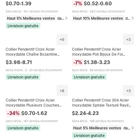
Religieuse Pour Hommes Femmes
Bijoux En Titane Pour Hommes
$
0.70
-
1.39
-
7
%
$
0.52
-
0.60
Mode Punk Style Minimaliste
Femmes Style Religieux Punk Rock
Sans MOQ
·
1K+ vendus récemment
Sans MOQ
·
382 vendus récemment
Haut 5% Meilleures ventes
dans Colliers beaded pour homme
Haut 10% Meilleures ventes
dans Colliers
Livraison gratuite
+
9
+
3
Collier Pendentif Croix Acier
Collier Pendentif Croix Acier
Inoxydable Chaîne Byzantine
Inoxydable Poli Bijoux De Foi
Incrustation De Câble Style Punk
Religieuse Pour Hommes Style Hip
$
3.98
-
8.71
-
7
%
$
1.38
-
3.23
Bijoux Pour Hommes
Hop Casual
MOQ mixte
:
3
·
25 vendus récemment
Sans MOQ
·
94 vendus récemment
Livraison gratuite
Livraison gratuite
+
8
+
3
Collier Pendentif Croix Acier
Collier Pendentif Croix 304 Acier
Inoxydable Plusieurs Couches
Inoxydable Spirale Texturé Rayé
Chaîne De Corde Bijoux Pour
Rétro Hip Hop Bijoux Pour Hommes
-
34
%
$
0.70
-
1.62
$
2.24
-
4.23
Hommes Style Hip Hop
Sans MOQ
·
167 vendus récemment
Sans MOQ
·
196 vendus récemment
Livraison gratuite
Haut 5% Meilleures ventes
dans Colliers
Livraison gratuite