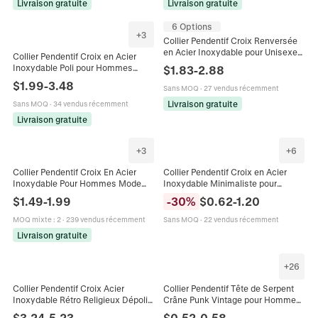
Livraison gratuite
Livraison gratuite
6 Options
+
3
Collier Pendentif Croix Renversée
en Acier Inoxydable pour Unisexe
Collier Pendentif Croix en Acier
Croix de Saint-Pierre Gothique
Inoxydable Poli pour Hommes
$
1.83
-
2.88
Minimaliste Bijoux
Style Occidental Bijoux
$
1.99
-
3.48
Sans MOQ
·
27 vendus récemment
Minimalistes Cadeau Noir Or
Argent
Livraison gratuite
Sans MOQ
·
34 vendus récemment
Livraison gratuite
+
3
+
6
Collier Pendentif Croix En Acier
Collier Pendentif Croix en Acier
Inoxydable Pour Hommes Mode
Inoxydable Minimaliste pour
Religieuse Bijoux Chaîne Cubaine
Hommes Femmes Chaîne Box
$
1.49
-
1.99
-
30
%
$
0.62
-
1.20
Géométrique Polie Punk Bijoux
Cadeau
MOQ mixte
:
2
·
239 vendus récemment
Sans MOQ
·
22 vendus récemment
Livraison gratuite
+
26
Collier Pendentif Croix Acier
Collier Pendentif Tête de Serpent
Inoxydable Rétro Religieux Dépoli
Crâne Punk Vintage pour Hommes
Poli Bijoux Pour Hommes Garçons
Chaîne en Acier Inoxydable Bijoux
$
3.24
-
5.23
$
0.52
-
0.58