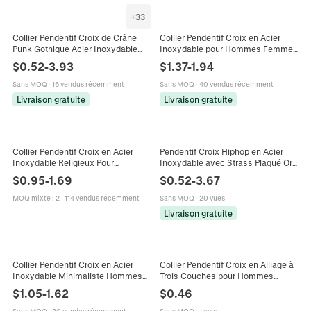
+
33
Collier Pendentif Croix de Crâne
Collier Pendentif Croix en Acier
Punk Gothique Acier Inoxydable
Inoxydable pour Hommes Femmes
Chaîne Vénitienne Bijoux Hip Hop
Double Couche Métal Brossé
$
0.52
-
3.93
$
1.37
-
1.94
Vintage Biker Fête Homme Femme
Chaîne Vénitienne Bijoux Hip Hop
Sans MOQ
·
16 vendus récemment
Sans MOQ
·
40 vendus récemment
Livraison gratuite
Livraison gratuite
Collier Pendentif Croix en Acier
Pendentif Croix Hiphop en Acier
Inoxydable Religieux Pour
Inoxydable avec Strass Plaqué Or
Hommes Femmes Lettre Jesus
Argent Bijoux de Mode Religieux
$
0.95
-
1.69
$
0.52
-
3.67
Gravée Chaîne Box Bijoux
pour Hommes Femmes
MOQ mixte
:
2
·
114 vendus récemment
Sans MOQ
·
20 vues
Livraison gratuite
Collier Pendentif Croix en Acier
Collier Pendentif Croix en Alliage à
Inoxydable Minimaliste Hommes
Trois Couches pour Hommes
Femmes Bijoux Religieux
Bijoux de Style Punk Religieux
$
1.05
-
1.62
$
0.46
Personnalisés Chaîne en Titane
Avec Chaîne à Billes Cadeau
Cadeau
Sans MOQ
·
30 vendus récemment
Sans MOQ
·
1 avis