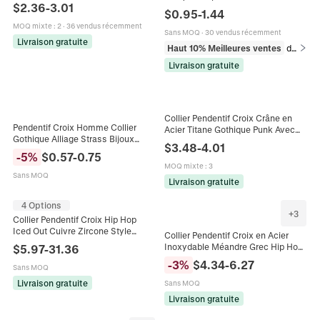
Hommes Unisexe Bijoux Gothiques
$
2.36
-
3.01
Punk Noir Or Couleur Acier Bijoux
$
0.95
-
1.44
pour Fête Quotidienne
MOQ mixte
:
2
·
36 vendus récemment
Sans MOQ
·
30 vendus récemment
Livraison gratuite
Haut 10% Meilleures ventes
dans Colliers
Livraison gratuite
Collier Pendentif Croix Crâne en
Pendentif Croix Homme Collier
Acier Titane Gothique Punk Avec
Gothique Alliage Strass Bijoux
Strass Rouge Bleu Bijoux Hip Hop
$
3.48
-
4.01
Religieux Avec Chaîne à Billes
pour Hommes
-
5
%
$
0.57
-
0.75
Collier de Mode Long
MOQ mixte
:
3
Sans MOQ
Livraison gratuite
4 Options
+
3
Collier Pendentif Croix Hip Hop
Iced Out Cuivre Zircone Style
Collier Pendentif Croix en Acier
Street Punk Bijoux de Mode pour
Inoxydable Méandre Grec Hip Hop
$
5.97
-
31.36
Hommes Accessoires Cadeau
Strass Incrusté Or Noir Argent
-
3
%
$
4.34
-
6.27
Sans MOQ
Cadeau de Mode Religieuse
Livraison gratuite
Sans MOQ
Livraison gratuite