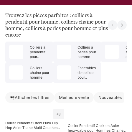
Trouvez les pièces parfaites : colliers à
pendentif pour homme, colliers chaîne pour
homme, colliers à perles pour homme et plus
encore
Colliers à
Colliers à
Coll
pendentif
perles pour
sup
pour
homme
s p
homme
ho
Colliers
Ensembles
chaîne pour
de colliers
homme
pour
homme
Afficher les filtres
Meilleure vente
Nouveautés
+
8
Collier Pendentif Croix Punk Hip
Collier Pendentif Croix en Acier
Hop Acier Titane Multi Couches
Inoxydable pour Hommes Chaîne