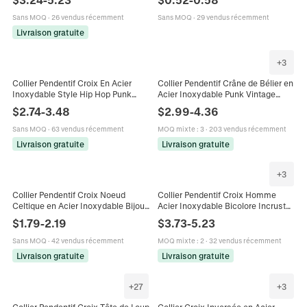
de Fête Gothique
Sans MOQ
·
26 vendus récemment
Sans MOQ
·
29 vendus récemment
Livraison gratuite
+
3
Collier Pendentif Croix En Acier
Collier Pendentif Crâne de Bélier en
Inoxydable Style Hip Hop Punk
Acier Inoxydable Punk Vintage
Bijoux En Métal 316L Chaîne De
Bijoux Rock Hip Hop Gothique pour
$
2.74
-
3.48
$
2.99
-
4.36
Boîte Pour Hommes Femmes
Hommes Accessoires de Design
Sans MOQ
·
63 vendus récemment
MOQ mixte
:
3
·
203 vendus récemment
Livraison gratuite
Livraison gratuite
+
3
Collier Pendentif Croix Noeud
Collier Pendentif Croix Homme
Celtique en Acier Inoxydable Bijoux
Acier Inoxydable Bicolore Incrusté
de Mode Religieuse Vintage pour
Zircone Cubique Rétro Hip Hop
$
1.79
-
2.19
$
3.73
-
5.23
Hommes Femmes Or Argent Noir
Bijoux Religieux
Sans MOQ
·
42 vendus récemment
MOQ mixte
:
2
·
32 vendus récemment
Livraison gratuite
Livraison gratuite
+
27
+
3
Collier Pendentif Croix Tête de Loup
Collier Croix Inversée en Acier