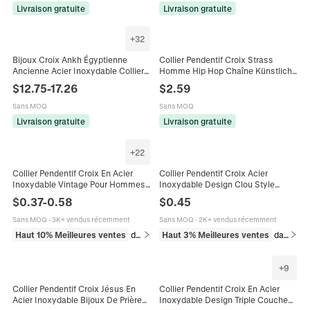
Livraison gratuite
Livraison gratuite
+
32
Bijoux Croix Ankh Égyptienne
Collier Pendentif Croix Strass
Ancienne Acier Inoxydable Collier
Homme Hip Hop Chaîne Künstliche
Bracelet Bague Boucles D'oreilles
Perles d'Imitation Blanches et
$
12.75
-
17.26
$
2.59
Style Hip Hop Vintage Pour Homme
Boules Strass Bijoux en Alliage
Argenté pour Fête
Sans MOQ
Sans MOQ
Livraison gratuite
Livraison gratuite
+
22
Collier Pendentif Croix En Acier
Collier Pendentif Croix Acier
Inoxydable Vintage Pour Hommes
Inoxydable Design Clou Style
Retro Punk Loup Dragon Crâne
Gothique Punk Bijoux Pour
$
0.37
-
0.58
$
0.45
Gothique Hip Hop Bijoux
Hommes Femmes
Accessoire
Sans MOQ
·
3K+ vendus récemment
Sans MOQ
·
2K+ vendus récemment
Haut 10% Meilleures ventes
dans Colliers
Haut 3% Meilleures ventes
dans Colliers
+
9
Collier Pendentif Croix Jésus En
Collier Pendentif Croix En Acier
Acier Inoxydable Bijoux De Prière
Inoxydable Design Triple Couche