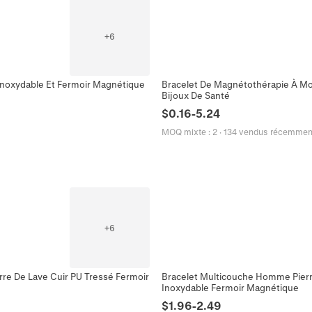
+
6
 Inoxydable Et Fermoir Magnétique
Bracelet De Magnétothérapie À M
Bijoux De Santé
$
0.16
-
5.24
MOQ mixte
:
2
·
134 vendus récemmen
+
6
rre De Lave Cuir PU Tressé Fermoir
Bracelet Multicouche Homme Pierre 
Inoxydable Fermoir Magnétique
$
1.96
-
2.49