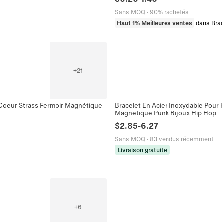
Sans MOQ
·
90% rachetés
Haut 1% Meilleures ventes
dans Bra
+
21
f Coeur Strass Fermoir Magnétique
Bracelet En Acier Inoxydable Pou
Magnétique Punk Bijoux Hip Hop
$
2.85
-
6.27
Sans MOQ
·
83 vendus récemment
Livraison gratuite
+
6