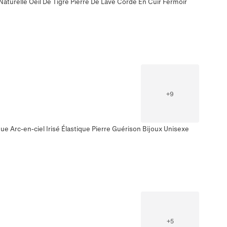
aturelle Oeil De Tigre Pierre De Lave Corde En Cuir Fermoir
+
9
e Arc-en-ciel Irisé Élastique Pierre Guérison Bijoux Unisexe
+
5