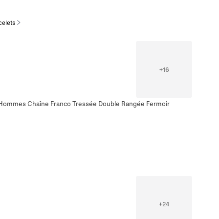
celets
+
16
r Hommes Chaîne Franco Tressée Double Rangée Fermoir
+
24