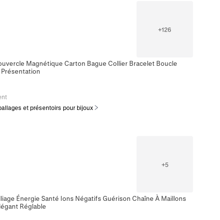
+
126
ouvercle Magnétique Carton Bague Collier Bracelet Boucle
 Présentation
ent
llages et présentoirs pour bijoux
+
5
liage Énergie Santé Ions Négatifs Guérison Chaîne À Maillons
égant Réglable