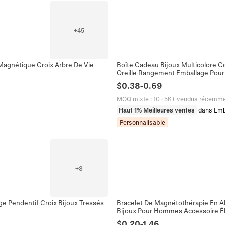
+
45
Magnétique Croix Arbre De Vie
Boîte Cadeau Bijoux Multicolore C
Oreille Rangement Emballage Pour
$
0.38
-
0.69
MOQ mixte
:
10
·
5K+ vendus récemm
Haut 1% Meilleures ventes
dans Emba
Personnalisable
+
8
age Pendentif Croix Bijoux Tressés
Bracelet De Magnétothérapie En Al
Bijoux Pour Hommes Accessoire Él
$
0.20
-
1.46