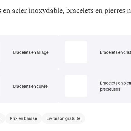
s en acier inoxydable, bracelets en pierres na
Bracelets en alliage
Bracelets en cris
Bracelets en pier
Bracelets en cuivre
précieuses
s
Prix en baisse
Livraison gratuite