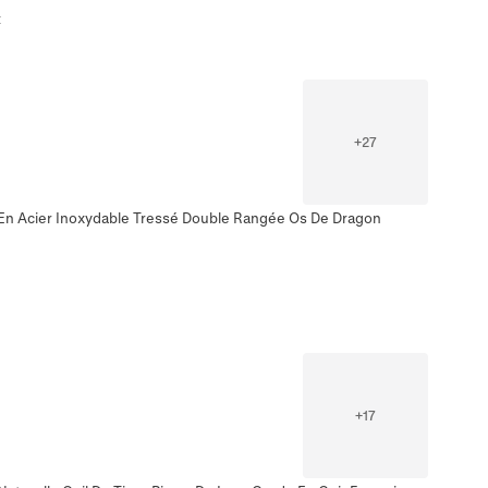
t
+
27
En Acier Inoxydable Tressé Double Rangée Os De Dragon
+
17