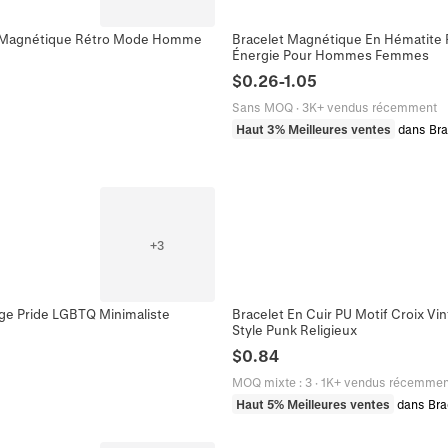
ir Magnétique Rétro Mode Homme
Bracelet Magnétique En Hématite Pe
Énergie Pour Hommes Femmes
$
0.26
-
1.05
Sans MOQ
·
3K+ vendus récemment
Haut 3% Meilleures ventes
dans Br
+
3
age Pride LGBTQ Minimaliste
Bracelet En Cuir PU Motif Croix V
Style Punk Religieux
$
0.84
MOQ mixte
:
3
·
1K+ vendus récemmen
Haut 5% Meilleures ventes
dans Bra