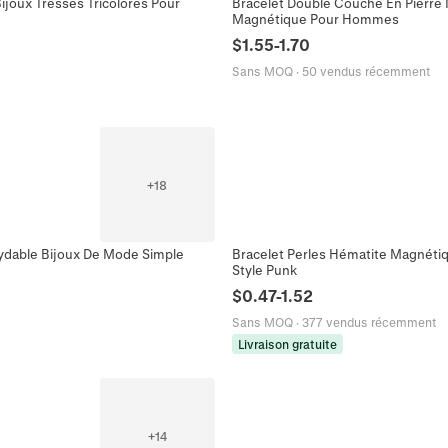
ijoux Tressés Tricolores Pour
Bracelet Double Couche En Pierre N
Magnétique Pour Hommes
$
1.55
-
1.70
Sans MOQ
·
50 vendus récemment
+
18
xydable Bijoux De Mode Simple
Bracelet Perles Hématite Magnétiqu
Style Punk
$
0.47
-
1.52
Sans MOQ
·
377 vendus récemment
Livraison gratuite
+
14