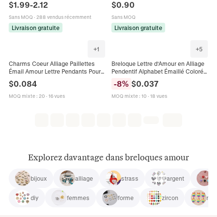
$
1.99
-
2.12
$
0.90
Réglables Pour Femmes
Création De Bijoux Bracelet Collier
Sans MOQ
·
288 vendus récemment
Sans MOQ
Livraison gratuite
Livraison gratuite
+
1
+
5
Charms Coeur Alliage Paillettes
Breloque Lettre d'Amour en Alliage
Émail Amour Lettre Pendants Pour
Pendentif Alphabet Émaillé Coloré
DIY Fabrication De Bijoux Boucles
pour la Fabrication de Bijoux
$
0.084
-
8
%
$
0.037
Oreilles Porte Clés
Accessoire DIY Bracelet Collier
MOQ mixte
:
20
·
16 vues
MOQ mixte
:
10
·
18 vues
Explorez davantage dans breloques amour
bijoux
alliage
strass
argent
s
diy
femmes
forme
zircon
mai