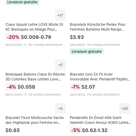
Livraison gratuite
+
17
Cœur Ajouré Lettre LOVE Mixte Or
Bracelets Künstliche Perles Pour
KC Breloques en Alliage Pour
Femmes Bohème Multi Rangs
Création de Bijoux DIY Bracelets
Bijoux Empilables Avec Pendentif
-
20
%
$
0.008
-
0.79
$
3.93
Colliers Pendentifs
Love Et Künstliche Perle Baroque
Cuivre Plaqué Or
MOQ mixte
:
2
·
3K+ vendus récemment
Sans MOQ
·
101 vendus récemment
Livraison gratuite
+
2
Breloques Ballons Cœur En Résine
Bracelet Jonc En Fil Acier
3D Colorées Base Lettres Love
Inoxydable Avec Pendentif Papillon
Décoration De Coque De
Cristal Et Künstliche Perles
-
4
%
$
0.058
-
7
%
$
2.07
Téléphone Et Pinces À Cheveux
Colorées Bijoux De Mode Femmes
DIY
MOQ mixte
:
2
·
112 vendus récemment
Sans MOQ
·
78 vendus récemment
+
5
+
20
Bracelet Tissé Multicouche Vache
Pendentifs En Émail Allié Saint
des Highlands pour Femme en
Valentin Coeur Amour XOXO Lettre
Similicuir Alliage Symbole Infini
Pailletée Pour La Fabrication De
$
0.65
-
5
%
$
0.62
-
1.32
Pendentif Love
Bijoux DIY Collier Boucle Oreille