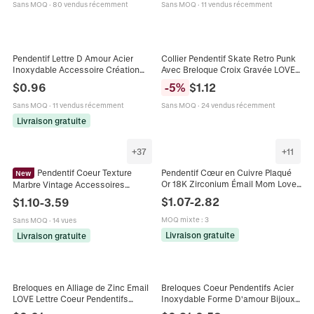
Sans MOQ
·
80 vendus récemment
Sans MOQ
·
11 vendus récemment
Pendentif Lettre D Amour Acier
Collier Pendentif Skate Retro Punk
Inoxydable Accessoire Création
Avec Breloque Croix Gravée LOVE
Bijoux DIY Charme Métal Poli Pour
Cordon en Cuir de Vache pour
$
0.96
-
5
%
$
1.12
Collier Bracelet
Hommes Femmes Bijoux en
Alliage Vintage
Sans MOQ
·
11 vendus récemment
Sans MOQ
·
24 vendus récemment
Livraison gratuite
+
37
+
11
Pendentif Coeur Texture
Pendentif Cœur en Cuivre Plaqué
New
Or 18K Zirconium Émail Mom Love
Marbre Vintage Accessoires
Mama Charm pour Collier Bracelet
Fabrication Bijoux DIY Cuivre
$
1.07
-
2.82
$
1.10
-
3.59
DIY Fabrication de Bijoux Cadeau
Incrusté de Strass pour Collier
MOQ mixte
:
3
Sans MOQ
·
14 vues
Livraison gratuite
Livraison gratuite
Breloques en Alliage de Zinc Email
Breloques Coeur Pendentifs Acier
LOVE Lettre Coeur Pendentifs
Inoxydable Forme D'amour Bijoux
d'Huile pour Fabrication de Bijoux
DIY Accessoires Poli Or Acier Ton