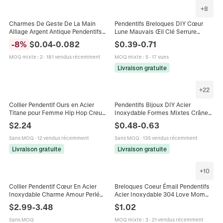
+
8
Charmes De Geste De La Main
Pendentifs Breloques DIY Cœur
Alliage Argent Antique Pendentifs
Lune Mauvais Œil Clé Serrure
De Bricolage Pour Collier Bracelet
Forme Acier Inoxydable Gravé
-
8
%
$
0.04
-
0.082
$
0.39
-
0.71
OK Victoire Je T'aime Signe
Amour Maman Bijoux Pour
Femmes
MOQ mixte
:
2
·
181 vendus récemment
MOQ mixte
:
5
·
17 vues
Livraison gratuite
+
22
Collier Pendentif Ours en Acier
Pendentifs Bijoux DIY Acier
Titane pour Femme Hip Hop Creux
Inoxydable Formes Mixtes Crâne
Coeur Amour Lettre Chaîne
Cœur Couronne Main De Hamsa
$
2.24
$
0.48
-
0.63
Gourmette Bijoux Accessoire
Amour Accessoires Création
Quotidien
Sans MOQ
·
12 vendus récemment
Sans MOQ
·
135 vendus récemment
Livraison gratuite
Livraison gratuite
+
10
Collier Pendentif Cœur En Acier
Breloques Coeur Émail Pendentifs
Inoxydable Charme Amour Perlé
Acier Inoxydable 304 Love Mom
Bijoux Minimalistes Pour Femmes
Pour DIY Collier Bracelet Création
$
2.99
-
3.48
$
1.02
Élégant Poli Plaqué Or 18K
Bijoux
Sans MOQ
MOQ mixte
:
3
·
21 vendus récemment