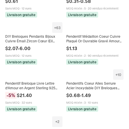
$
0.61
$
0.31
-
0.58
DIY Bracelet Collier Femme
Sans MOQ
·
12 vues
MOQ mixte
:
5
·
20 vendus récemment
Livraison gratuite
Livraison gratuite
+
63
DIY Breloques Pendants Bijoux
Pendentif Médaillon Coeur Cuivre
Cuivre Émail Zircon Cœur Œil
Plaqué Or Ouvrable Gravé Amour
Hamsa Bouclier Lune Étoile Trèfle
Motif Floral Photo Charm Pour
$
2.07
-
6.00
$
1.13
Love Hot Mama
Femmes Création Bijoux
Sans MOQ
·
12 vues
MOQ mixte
:
2
·
90 vendus récemment
Livraison gratuite
Livraison gratuite
+
10
Pendentif Breloque Livre Lettre
Pendentifs Coeur Ailes Serrure
d'Amour en Argent Sterling 925
Acier Inoxydable DIY Breloques
Avec Cœur Rouge Émaillé Zirconia
Pour Création De Bijoux Vintage
-
5
%
$
21.40
$
0.68
-
1.49
Pour Bracelet DIY Bijoux Femme
Love Poli Miroir Accessoires
Sans MOQ
·
32 vues
MOQ mixte
:
3
·
10 vues
Livraison gratuite
Livraison gratuite
+
2