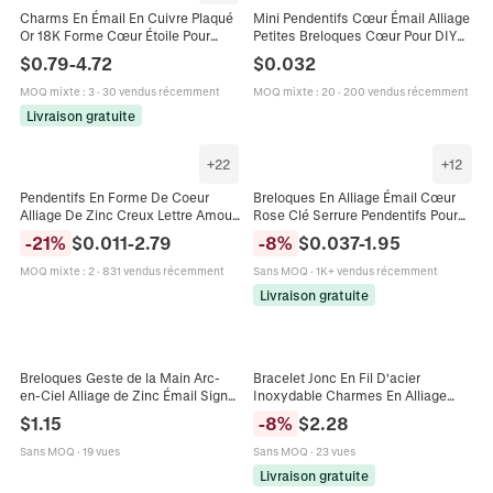
Charms En Émail En Cuivre Plaqué
Mini Pendentifs Cœur Émail Alliage
Or 18K Forme Cœur Étoile Pour
Petites Breloques Cœur Pour DIY
Création Bijoux DIY Love Mom
Bracelet Collier Boucle d'Oreille
$
0.79
-
4.72
$
0.032
Pendentif Romantique
Bijoux Accessoires
MOQ mixte
:
3
·
30 vendus récemment
MOQ mixte
:
20
·
200 vendus récemment
Livraison gratuite
+
22
+
12
Pendentifs En Forme De Coeur
Breloques En Alliage Émail Cœur
Alliage De Zinc Creux Lettre Amour
Rose Clé Serrure Pendentifs Pour
Ailes Croix Styles Mixtes Pour
Création De Bijoux DIY Romantique
-
21
%
$
0.011
-
2.79
-
8
%
$
0.037
-
1.95
Fabrication Bijoux DIY
Thème Amour Saint Valentin
MOQ mixte
:
2
·
831 vendus récemment
Sans MOQ
·
1K+ vendus récemment
Livraison gratuite
Breloques Geste de la Main Arc-
Bracelet Jonc En Fil D'acier
en-Ciel Alliage de Zinc Émail Signe
Inoxydable Charmes En Alliage
de Paix V I Love You Cœur Amour
Coeur Fleur Cristal Strass Gravé
$
1.15
-
8
%
$
2.28
Charmes Pour Fabrication Collier
Amour Bijoux Femmes
Bracelet DIY
Sans MOQ
·
19 vues
Sans MOQ
·
23 vues
Livraison gratuite