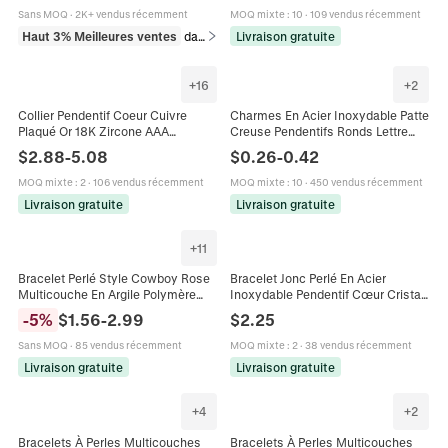
Vintage
Modulaire
Sans MOQ
·
2K+ vendus récemment
MOQ mixte
:
10
·
109 vendus récemment
Haut 3% Meilleures ventes
dans Bracelets
Livraison gratuite
+
16
+
2
Collier Pendentif Coeur Cuivre
Charmes En Acier Inoxydable Patte
Plaqué Or 18K Zircone AAA
Creuse Pendentifs Ronds Lettre
Breloques Garçon Fille Bijoux
LOVE Pour La Fabrication De Bijoux
$
2.88
-
5.08
$
0.26
-
0.42
Amour Familial Cadeau
DIY Poli
MOQ mixte
:
2
·
106 vendus récemment
MOQ mixte
:
10
·
450 vendus récemment
Livraison gratuite
Livraison gratuite
+
11
Bracelet Perlé Style Cowboy Rose
Bracelet Jonc Perlé En Acier
Multicouche En Argile Polymère
Inoxydable Pendentif Cœur Cristal
Avec Charms En Alliage Pour
Fleur Bracelet Ouvert Réglable
-
5
%
$
1.56
-
2.99
$
2.25
Femmes Et Filles
Bijoux Pour Femmes
Sans MOQ
·
85 vendus récemment
MOQ mixte
:
2
·
38 vendus récemment
Livraison gratuite
Livraison gratuite
+
4
+
2
Bracelets À Perles Multicouches
Bracelets À Perles Multicouches