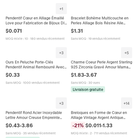
+
1
Pendentif Cœur en Alliage Émaillé
Bracelet Bohème Multicouche en
Love pour Fabrication de Bijoux DIY
Perles Alliage Bois Résine Aile
Collier Bracelet Accessoire Bordure
Cœur Pendentif I Love You Pompon
$
0.071
$
1.31
Perlée Style Vintage Plaqué Or
Bijoux Femme
MOQ mixte
:
10
·
180 vendus récemment
Sans MOQ
·
19 vendus récemment
+
3
+
5
Ours En Peluche Porte-Clés
Charme Coeur Perle Argent Sterling
Pendentif Animal Rembourré Avec
925 Zirconia Gravé Amour Maman
Ruban Love Pour Charme De Sac
Eléphant Pendentif Pour Fabrication
$
0.33
$
1.83
-
3.67
Cadeau De Mariage
De Bijoux Bracelet
Sans MOQ
·
1000 vendus récemment
Sans MOQ
·
30 vues
Livraison gratuite
+
3
+
14
Pendentif Rond Acier Inoxydable
Breloques en Forme de Cœur en
Lettre Amour Creuse Empreinte
Alliage Vintage Argent Antique
Patte Chien Pour Fabrication Bijoux
Lettre d'Amour Merci Pendentifs
$
0.43
-
3.86
-
21
%
$
0.011
-
1.33
DIY Accessoire Femmes
Pour Collier Bracelet Porte-Clés
Création de Bijoux DIY
Sans MOQ
·
35 vendus récemment
MOQ mixte
:
2
·
711 vendus récemment