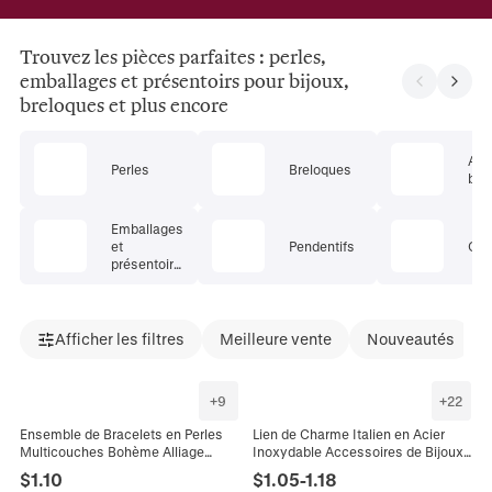
Trouvez les pièces parfaites : perles,
emballages et présentoirs pour bijoux,
breloques et plus encore
App
Perles
Breloques
bijo
Emballages
et
Pendentifs
Cha
présentoirs
pour bijoux
Afficher les filtres
Meilleure vente
Nouveautés
+
9
+
22
Ensemble de Bracelets en Perles
Lien de Charme Italien en Acier
Multicouches Bohème Alliage
Inoxydable Accessoires de Bijoux
Acrylique Bois Gland Aile Charme I
Bricolage Charme de Cœur Nœud
$
1.10
$
1.05
-
1.18
LOVE YOU pour Femme Bijoux
Sirène Lettre d'Amour pour Bracelet