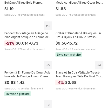
Bohème Alliage Bois Pierre
Mode Acrylique Alliage Cœur Tour
Synthétique Gland Pendentif Aile I
Eiffel Amour Charme Bijoux
$
1.19
$
1.83
Love You Vintage Pour Femmes
Bohème Pour Femmes Filles
Sans MOQ
·
156 vendus récemment
Sans MOQ
·
152 vendus récemment
+
18
Pendentifs Vintage en Alliage de
Collier Et Bracelet À Breloques En
Zinc Argent Antique en Forme de
Cœur Bijoux En Cuivre Strass
Cœur Ajouré Lettres d'Amour Fleurs
Fausse Künstliche Perle Pendentif
-
21
%
$
0.014
-
0.73
$
9.56
-
15.72
Ailes pour Bijoux DIY
Cadenas Lettre D'Amour Mode Pour
Femmes
Sans MOQ
·
278 vendus récemment
Sans MOQ
·
123 vendus récemment
Livraison gratuite
+
4
+
5
Bracelet En Cuir Véritable Tressé
Pendentif En Forme De Cœur Acier
Avec Breloques Tête De Mort Croix
Inoxydable Design Amour Creux
Et Love En Alliage Style Rétro Punk
Accessoire De Fabrication De
-
4
%
$
0.68
$
0.63
-
1.42
Gothique Unisexe
Bijoux Bricolage Poli
Sans MOQ
·
628 vendus récemment
Sans MOQ
·
17 vendus récemment
Livraison gratuite
+
9