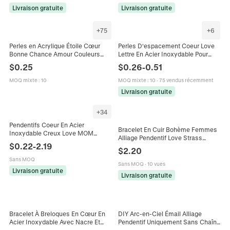
Livraison gratuite
Livraison gratuite
+
75
+
6
Perles en Acrylique Étoile Cœur
Perles D'espacement Coeur Love
Bonne Chance Amour Couleurs
Lettre En Acier Inoxydable Pour
Assorties Fabrication de Bijoux DIY
Fabrication De Bijoux Bricolage
$
0.25
$
0.26
-
0.51
Breloques Intercalaires pour
Bracelet Collier Style Baroque
Bracelets Colliers Porte-clés
MOQ mixte
:
10
MOQ mixte
:
10
·
75 vendus récemment
Livraison gratuite
+
34
Pendentifs Coeur En Acier
Bracelet En Cuir Bohème Femmes
Inoxydable Creux Love MOM
Alliage Pendentif Love Strass
Inscription Strass Poli Charmes
$
0.22
-
2.19
Perles Cristal Fermoir Magnétique
Pour DIY Collier Bijoux
$
2.20
Bijoux Multicouches
Sans MOQ
Sans MOQ
·
10 vues
Livraison gratuite
Livraison gratuite
Bracelet À Breloques En Cœur En
DIY Arc-en-Ciel Émail Alliage
Acier Inoxydable Avec Nacre Et
Pendentif Uniquement Sans Chaîne
Strass Motif Love Bijoux De Mode
Love Wins Cœur Charms Pour