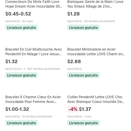
Connecteurs De Mots Faith Love
Breloques Geste de la Main I Love
Hope Dream Acier Inoxydable 304
You Strass Alliage de Zinc
Polissage Miroir Breloques Lettres
Pendentif pour Fabrication de
$
0.45
-
0.52
$
1.28
Pour DIY Bijoux
Bijoux DIY Collier Bracelet
Accessoire
Sans MOQ
·
30 vues
Sans MOQ
·
30 vendus récemment
Livraison gratuite
Livraison gratuite
Bracelet En Cuir Multicouche Avec
Bracelet Minimaliste en Acier
Pendentif En Alliage I Love Jesus
Inoxydable Lettre LOVE Charm en
Corde Tressée Rétro Perles En Bois
Écriture Cursive Plaqué Or 18K
$
1.32
$
2.88
Bijoux Religieux
Chaîne Réglable Bracelet pour
Femme Bijoux
MOQ mixte
:
2
·
847 vendus récemment
Sans MOQ
Livraison gratuite
Livraison gratuite
Bracelet À Charme Cœur En Acier
Collier Pendentif Lettre LOVE Chic
Inoxydable Pour Femme Avec
Avec Breloque Coeur Inrustée De
Incrustation De Nacre Gravé Love
Strass Bijoux En Acier Titane
$
1.00
-
1.32
-
4
%
$
1.37
Élégant
Cuivre Pour Femmes
Sans MOQ
·
15 vendus récemment
Sans MOQ
·
1 avis
Livraison gratuite
Livraison gratuite