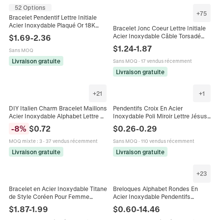
52 Options
+
75
Bracelet Pendentif Lettre Initiale
Acier Inoxydable Plaqué Or 18K
Bracelet Jonc Coeur Lettre Initiale
Grosse Chaîne Bijoux Mode
Acier Inoxydable Câble Torsadé
$
1.69
-
2.36
Minimaliste Personnalisés
Manchette Ouverte Bijoux Mode
$
1.24
-
1.87
Femmes
Sans MOQ
Femme Alphabet
Livraison gratuite
Sans MOQ
·
17 vendus récemment
Livraison gratuite
+
21
+
1
DIY Italien Charm Bracelet Maillons
Pendentifs Croix En Acier
Acier Inoxydable Alphabet Lettre Or
Inoxydable Poli Miroir Lettre Jésus
Argent Strass Incrusté Bijoux
Charms Géométriques Pour La
-
8
%
$
0.72
$
0.26
-
0.29
Fabrication Pièces
Fabrication De Bijoux DIY
MOQ mixte
:
3
·
37 vendus récemment
Sans MOQ
·
110 vendus récemment
Livraison gratuite
Livraison gratuite
+
23
Bracelet en Acier Inoxydable Titane
Breloques Alphabet Rondes En
de Style Coréen Pour Femme
Acier Inoxydable Pendentifs
Pendentif Fleur Lettre Chanceuse
Initiales Gravés Pour Fabrication
$
1.87
-
1.99
$
0.60
-
14.46
Charme Géométrique Bijoux
De Bijoux DIY Bracelet Collier