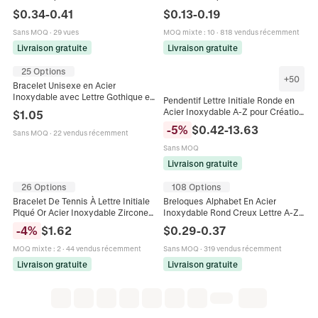
Rondes Plates Pour Création Bijoux
Création Bijoux Collier Bracelet
$
0.34
-
0.41
$
0.13
-
0.19
Collier
Accessoire Artisanal Poli
Sans MOQ
·
29 vues
MOQ mixte
:
10
·
818 vendus récemment
Livraison gratuite
Livraison gratuite
25 Options
+
50
Bracelet Unisexe en Acier
Inoxydable avec Lettre Gothique et
Pendentif Lettre Initiale Ronde en
Chaîne Cubaine Poli Miroir Argent
Acier Inoxydable A-Z pour Création
$
1.05
Hip Hop Bijoux de Mode
de Bijoux DIY Colliers Bracelet Or
-
5
%
$
0.42
-
13.63
Sans MOQ
·
22 vendus récemment
Argent Breloques Alphabet
Sans MOQ
Livraison gratuite
26 Options
108 Options
Bracelet De Tennis À Lettre Initiale
Breloques Alphabet En Acier
Plqué Or Acier Inoxydable Zircone
Inoxydable Rond Creux Lettre A-Z
Curseur Réglable Accessoire Mode
Connecteur Double Trou Pour
-
4
%
$
1.62
$
0.29
-
0.37
Femmes
Fabrication Bijoux DIY
MOQ mixte
:
2
·
44 vendus récemment
Sans MOQ
·
319 vendus récemment
Livraison gratuite
Livraison gratuite