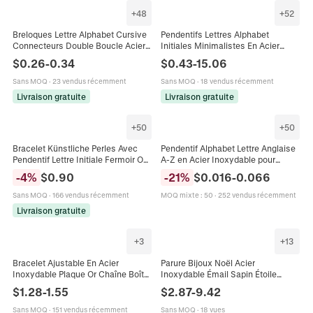
+
48
+
52
Breloques Lettre Alphabet Cursive
Pendentifs Lettres Alphabet
Connecteurs Double Boucle Acier
Initiales Minimalistes En Acier
Inoxydable Poli Miroir Pour Création
Inoxydable Charms A-Z Pour
$
0.26
-
0.34
$
0.43
-
15.06
Bijoux Collier Bracelet
Création Bijoux DIY Collier Bracelet
Sans MOQ
·
23 vendus récemment
Sans MOQ
·
18 vendus récemment
Livraison gratuite
Livraison gratuite
+
50
+
50
Bracelet Künstliche Perles Avec
Pendentif Alphabet Lettre Anglaise
Pendentif Lettre Initiale Fermoir OT
A-Z en Acier Inoxydable pour
Acier Inoxydable Cuivre Zircon
Accessoires de Création de Bijoux
-
4
%
$
0.90
-
21
%
$
0.016
-
0.066
Vintage Minimaliste Femmes
DIY Charm en Métal Plaqué Or 18K
pour Colliers Bracelets
Sans MOQ
·
166 vendus récemment
MOQ mixte
:
50
·
252 vendus récemment
Livraison gratuite
+
3
+
13
Bracelet Ajustable En Acier
Parure Bijoux Noël Acier
Inoxydable Plaque Or Chaîne Boîte
Inoxydable Émail Sapin Étoile
Perles Lettres DAD MAMA LOVE
Happy Lettre Collier Bracelet
$
1.28
-
1.55
$
2.87
-
9.42
Cadeau Bijoux Minimalistes
Boucles Oreilles Cadeau Femmes
Sans MOQ
·
151 vendus récemment
Sans MOQ
·
18 vues