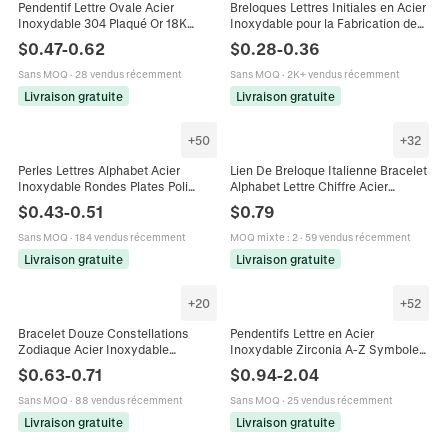
Pendentif Lettre Ovale Acier
Breloques Lettres Initiales en Acier
Inoxydable 304 Plaqué Or 18K
Inoxydable pour la Fabrication de
Charme Initiale Gravé Pour La
Bijoux DIY Plaquées Or sous Vide
$
0.47
-
0.62
$
0.28
-
0.36
Fabrication De Bijoux Collier
Couleur Or Argent Accessoire de
Bracelet DIY
Pendentif pour Collier Bracelet
Sans MOQ
·
28 vendus récemment
Sans MOQ
·
2K+ vendus récemment
Livraison gratuite
Livraison gratuite
+
50
+
32
Perles Lettres Alphabet Acier
Lien De Breloque Italienne Bracelet
Inoxydable Rondes Plates Poli
Alphabet Lettre Chiffre Acier
Miroir Pour DIY Fabrication Bijoux
Inoxydable Émail Pendentif Bijoux
$
0.43
-
0.51
$
0.79
Bracelet Collier Anglais A-Z
DIY Accessoire Modulaire
Sans MOQ
·
184 vendus récemment
MOQ mixte
:
2
·
59 vendus récemment
Livraison gratuite
Livraison gratuite
+
20
+
52
Bracelet Douze Constellations
Pendentifs Lettre en Acier
Zodiaque Acier Inoxydable
Inoxydable Zirconia A-Z Symbole
Pendentif Nom Lettre Chaîne
Cœur Accessoires Bijoux DIY Pour
$
0.63
-
0.71
$
0.94
-
2.04
Réglable Bijoux
Collier Bracelet Or Argent
Sans MOQ
·
88 vendus récemment
Sans MOQ
·
25 vendus récemment
Livraison gratuite
Livraison gratuite