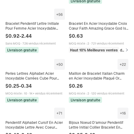
Livraison gratuite
+
56
Bracelet Pendentif Lettre Initiale
Bracelet En Acier Inoxydable Croix
Pour Femme Acier Inoxydable
Cœur Faith Amazing Grace God Is
Plaqué Or 14K Chaîne Maille Figaro
Good Lettre Pendentif Chaîne Polie
$
0.92
-
2.44
$
0.63
Serpent Trombone Bijoux Alphabet
Bijoux Unisexe
Sans MOQ
·
726 vendus récemment
MOQ mixte
:
2
·
721 vendus récemment
Livraison gratuite
Haut 10% Meilleures ventes
dans Bracelets
+
50
+
22
Perles Lettres Alphabet Acier
Maillon de Bracelet Italian Charm
Inoxydable Carrées Cube Pour
en Acier Inoxydable Plaqué Or
Fabrication Bijoux DIY Bracelet
Lettre de l'Alphabet Émail Rose DIY
$
0.25
-
0.34
$
0.26
Collier Accessoire Charms
Modulaire Bijoux pour Femmes
MOQ mixte
:
10
·
1K+ vendus récemment
MOQ mixte
:
2
·
120 vendus récemment
Livraison gratuite
Livraison gratuite
+
71
+
16
Pendentif Alphabet Cursif En Acier
Bijoux Noeud D'amour Pendentif
Inoxydable Lettre Avec Coeur
Lettre Initial Collier Bracelet En
Création De Bijoux Pour Bracelet
Acier Inoxydable Plaqué Or 18K