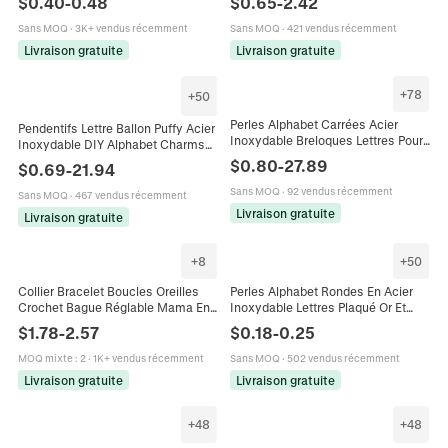
$
0.40
-
0.48
$
0.65
-
2.42
Collier
Strass Pour Femmes
Sans MOQ
·
3K+ vendus récemment
Sans MOQ
·
421 vendus récemment
Livraison gratuite
Livraison gratuite
+
78
+
50
Perles Alphabet Carrées Acier
Pendentifs Lettre Ballon Puffy Acier
Inoxydable Breloques Lettres Pour
Inoxydable DIY Alphabet Charms
Création Bijoux DIY Accessoires
Pour Fabrication Collier Bracelet
$
0.80
-
27.89
$
0.69
-
21.94
Bracelet Collier
Accessoires Design Bulle
Tendance
Sans MOQ
·
92 vendus récemment
Sans MOQ
·
467 vendus récemment
Livraison gratuite
Livraison gratuite
+
8
+
50
Collier Bracelet Boucles Oreilles
Perles Alphabet Rondes En Acier
Crochet Bague Réglable Mama En
Inoxydable Lettres Plaqué Or Et
Acier Inoxydable Bijoux Mode
Argent Pour La Création De Bijoux
$
1.78
-
2.57
$
0.18
-
0.25
Minimaliste Cadeau Pour Maman
DIY Bracelet Collier
MOQ mixte
:
2
·
1K+ vendus récemment
Sans MOQ
·
502 vendus récemment
Livraison gratuite
Livraison gratuite
+
48
+
48