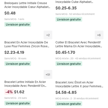
Inoxydable Cube Alphabet
Breloques Lettre Initiale Creuse
Entretoise Pour Création Bijoux DIY
Acier Inoxydable Cœur Alphabet
$
0.25
-
6.35
Bracelet Collier Rétro
Pendentif Perles DIY Pour Bracelet
$
0.48
Sans MOQ
·
52 vendus récemment
Collier
Livraison gratuite
Sans MOQ
·
1 avis
Livraison gratuite
+
2
+
6
Bracelet En Acier Inoxydable De
Collier Et Bracelet Avec Pendentif
Luxe Pour Femmes Zircon Rose
Lettre Mama En Acier Inoxydable
Papillon Lettre M Bijoux Tendance
Écriture Manuscrite Cœur Cadeau
$
2.23
-
4.19
$
0.45
-
1.70
Imperméable
Fête Des Mères Bijoux Pour
Femmes
Sans MOQ
·
16 vues
MOQ mixte
:
20
·
43 vendus récemment
Livraison gratuite
Livraison gratuite
+
51
Bracelet Lettre Initiale En Acier
Bracelet Jonc Étroit en Acier
Inoxydable Avec Pendentif En
Inoxydable Lettre X pour Femmes
Zircone Bijoux Chaîne Fine
Or Argent Électroplaqué Strass
-
4
%
$
1.62
$
4.58
-
4.85
Réglable Pour Femme
Incrusté Bijoux
Sans MOQ
·
23 vues
MOQ mixte
:
2
·
31 vendus récemment
Livraison gratuite
Livraison gratuite