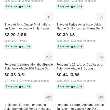
Sans MOQ
·
34 vendus récemment
Sans MOQ
·
153 vendus récemment
Livraison gratuite
Livraison gratuite
+
25
+
5
Bracelet Jonc Ouvert Minimaliste
Bracelet Perles Acier Inoxydable
en Acier Inoxydable Brillant avec
Plaqué Or 18K Lettres Mama Fer À
Lettre Initiale A-Z Plaqué Or Bijoux
Cheval Noeud Coeur Bijoux
$
2.29
-
2.86
$
0.39
-
1.81
Mode Femme
Femme Cadeau Fête Des Mères
Sans MOQ
·
13 vues
Sans MOQ
·
22 vendus récemment
Livraison gratuite
Livraison gratuite
+
100
+
52
Pendentifs Lettres Alphabet Bubble
Pendentifs 26 Lettres Capitales en
Acier Inoxydable 304 Plaqué Or
Acier Inoxydable 316L pour
18K Breloques 3D Pour Collier
Fabrication de Bijoux DIY Or Argent
$
0.38
-
0.51
$
0.44
-
13.65
Bracelet DIY
Charmes Alphabet Minimalistes
pour Collier Bracelet
MOQ mixte
:
5
·
49 vendus récemment
Sans MOQ
·
63 vendus récemment
Livraison gratuite
Livraison gratuite
+
50
+
50
Breloques Lettres Alphabet En
Pendentifs Lettres Alphabet Perles
Acier Inoxydable Perles Initiales
En Acier Inoxydable Pour DIY