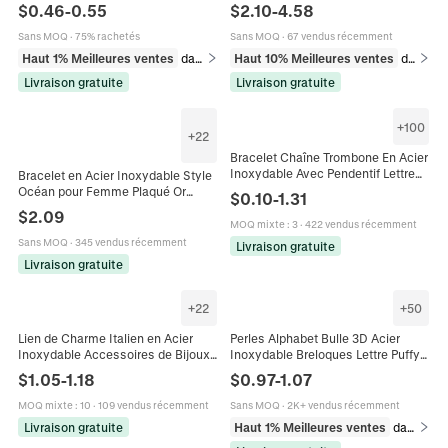
De Bijoux Collier Bracelet DIY
Papillon Lettre M Imperméable
$
0.46
-
0.55
$
2.10
-
4.58
Charmes Initiales Polis
Hypoallergénique Bijoux
Sans MOQ
·
75% rachetés
Sans MOQ
·
67 vendus récemment
Haut 1% Meilleures ventes
dans Breloques
Haut 10% Meilleures ventes
dans Bracelets
Livraison gratuite
Livraison gratuite
+
100
+
22
Bracelet Chaîne Trombone En Acier
Inoxydable Avec Pendentif Lettre
Bracelet en Acier Inoxydable Style
Alphabet Bijoux Mode Élégants
Océan pour Femme Plaqué Or
$
0.10
-
1.31
Pour Femmes Cadeau
Coquillage Étoile de Mer Perle
$
2.09
Artificielle Lettre Initiale Bijoux
MOQ mixte
:
3
·
422 vendus récemment
Réglables
Sans MOQ
·
345 vendus récemment
Livraison gratuite
Livraison gratuite
+
22
+
50
Lien de Charme Italien en Acier
Perles Alphabet Bulle 3D Acier
Inoxydable Accessoires de Bijoux
Inoxydable Breloques Lettre Puffy
Bricolage Charme de Cœur Nœud
Pour Création Bijoux DIY Collier
$
1.05
-
1.18
$
0.97
-
1.07
Sirène Lettre d'Amour pour Bracelet
Bracelet Plaqué Or 14K
Modulaire
MOQ mixte
:
10
·
109 vendus récemment
Sans MOQ
·
2K+ vendus récemment
Livraison gratuite
Haut 1% Meilleures ventes
dans Perles