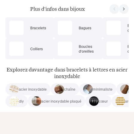
Plus d'infos dans bijoux
Ens
Bracelets
Bagues
de 
Boucles
Bij
Colliers
d'oreilles
cor
Explorez davantage dans bracelets à lettres en acier
inoxydable
acier inoxydable
chaîne
minimaliste
st
diy
acier inoxydable plaqué
cœur
argen