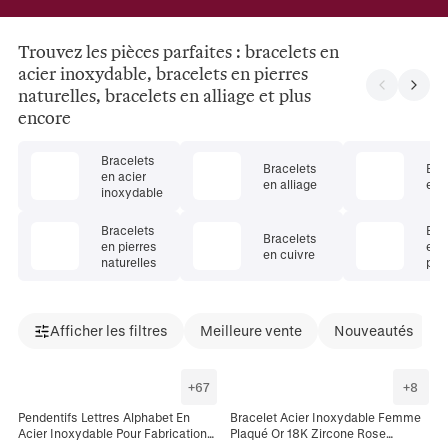
Trouvez les pièces parfaites : bracelets en
acier inoxydable, bracelets en pierres
naturelles, bracelets en alliage et plus
encore
Bracelets
Bracelets
Bra
en acier
en alliage
en c
inoxydable
Bracelets
Bra
Bracelets
en pierres
en 
en cuivre
naturelles
pré
Afficher les filtres
Meilleure vente
Nouveautés
+
67
+
8
Pendentifs Lettres Alphabet En
Bracelet Acier Inoxydable Femme
Acier Inoxydable Pour Fabrication
Plaqué Or 18K Zircone Rose