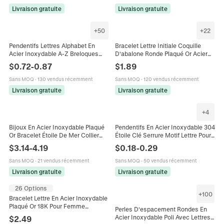
Livraison gratuite
Livraison gratuite
+
50
+
22
Pendentifs Lettres Alphabet En
Bracelet Lettre Initiale Coquille
Acier Inoxydable A-Z Breloques
D'abalone Ronde Plaqué Or Acier
Initiales Pour Fabrication De Bijoux
Inoxydable Chaîne Figaro Bijoux
$
0.72
-
0.87
$
1.89
DIY Collier Bracelet
Pour Femmes
Sans MOQ
·
130 vendus récemment
Sans MOQ
·
120 vendus récemment
Livraison gratuite
Livraison gratuite
+
4
Bijoux En Acier Inoxydable Plaqué
Pendentifs En Acier Inoxydable 304
Or Bracelet Étoile De Mer Collier
Étoile Clé Serrure Motif Lettre Pour
Pendentif Lettre A Strass Et
Fabrication De Bijoux Bracelet
$
3.14
-
4.19
$
0.18
-
0.29
Süßwasserperle D'imitation
Collier
Femme
Sans MOQ
·
21 vendus récemment
Sans MOQ
·
50 vendus récemment
Livraison gratuite
Livraison gratuite
26 Options
+
100
Bracelet Lettre En Acier Inoxydable
Plaqué Or 18K Pour Femme
Perles D'espacement Rondes En
Pendentif Rectangle Nacre Blanche
Acier Inoxydable Poli Avec Lettres
$
2.49
Chaîne Bolo Réglable