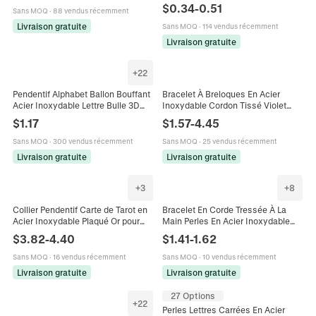
De L'alphabet Pour La Fabrication
$
0.34
-
0.51
Sans MOQ
·
88 vendus récemment
De Bijoux Bricolage
Livraison gratuite
Sans MOQ
·
114 vendus récemment
Livraison gratuite
+
22
Pendentif Alphabet Ballon Bouffant
Bracelet À Breloques En Acier
Acier Inoxydable Lettre Bulle 3D
Inoxydable Cordon Tissé Violet
Accessoire Bijoux Métalliques Pour
Lettre Smile Brodée Bijoux De
$
1.17
$
1.57
-
4.45
Collier Bracelet
Vacances Pour Femmes
Sans MOQ
·
300 vendus récemment
Sans MOQ
·
25 vendus récemment
Livraison gratuite
Livraison gratuite
+
3
+
8
Collier Pendentif Carte de Tarot en
Bracelet En Corde Tressée À La
Acier Inoxydable Plaqué Or pour
Main Perles En Acier Inoxydable
Femme Chaîne de Serpent MOM
Corde Rouge Porte-Bonheur
$
3.82
-
4.40
$
1.41
-
1.62
SIS Lettre Bijoux Accessoires
Pendentif Lettre Réglable Bijoux
Femme
Sans MOQ
·
16 vendus récemment
Sans MOQ
·
10 vendus récemment
Livraison gratuite
Livraison gratuite
27 Options
+
22
Perles Lettres Carrées En Acier