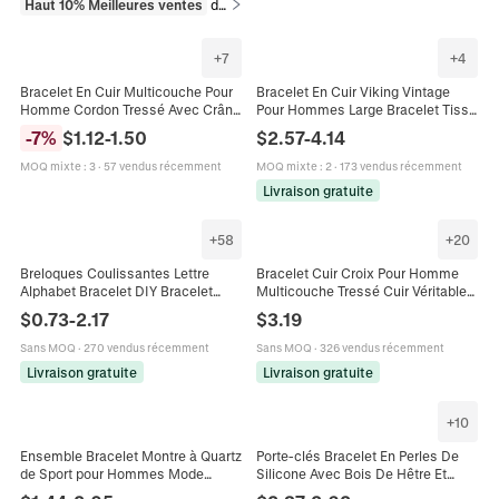
Haut 10% Meilleures ventes
dans Bracelets
+
7
+
4
Bracelet En Cuir Multicouche Pour
Bracelet En Cuir Viking Vintage
Homme Cordon Tressé Avec Crâne
Pour Hommes Large Bracelet Tissé
En Alliage Perles De Bois Punk
Avec Plaque Métallique Arbre De
-
7
%
$
1.12
-
1.50
$
2.57
-
4.14
Vintage Ajustable
Vie Nordique Boucle Réglable
MOQ mixte
:
3
·
57 vendus récemment
MOQ mixte
:
2
·
173 vendus récemment
Livraison gratuite
+
58
+
20
Breloques Coulissantes Lettre
Bracelet Cuir Croix Pour Homme
Alphabet Bracelet DIY Bracelet
Multicouche Tressé Cuir Véritable
Maille Bracelet Cuir PU Initiales
Acier Inoxydable Fermoir
$
0.73
-
2.17
$
3.19
Majuscules Bijoux Mode Femmes
Magnétique Marron Vintage
Religieux
Sans MOQ
·
270 vendus récemment
Sans MOQ
·
326 vendus récemment
Livraison gratuite
Livraison gratuite
+
10
Ensemble Bracelet Montre à Quartz
Porte-clés Bracelet En Perles De
de Sport pour Hommes Mode
Silicone Avec Bois De Hêtre Et
Bracelet en Cuir Décontracté
Gland En Cuir Imprimé Marbe Pour