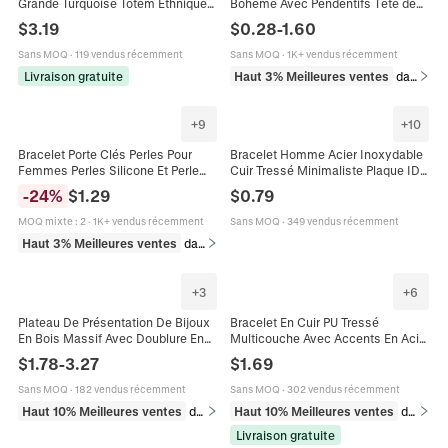
Grande Turquoise Totem Ethnique
Bohème Avec Pendentifs Tête de
Gaufré Style Bohème Boucle
Taureau Bottes Cactus Collier
$
3.19
$
0.28
-
1.60
Réglable Manchette
Bracelet Boucles d'Oreilles Vintage
Pour Femmes
Sans MOQ
·
119 vendus récemment
Sans MOQ
·
1K+ vendus récemment
Livraison gratuite
Haut 3% Meilleures ventes
dans Ensembles de bijoux
+
9
+
10
Bracelet Porte Clés Perles Pour
Bracelet Homme Acier Inoxydable
Femmes Perles Silicone Et Perle
Cuir Tressé Minimaliste Plaque ID
Bois Avec Pompon En Simili Cuir
Poli Mode Tendance Punk Bijoux
-
24
%
$
1.29
$
0.79
Élastique
Accessoire
MOQ mixte
:
2
·
1K+ vendus récemment
Sans MOQ
·
349 vendus récemment
Haut 3% Meilleures ventes
dans Porte-clés
+
3
+
6
Plateau De Présentation De Bijoux
Bracelet En Cuir PU Tressé
En Bois Massif Avec Doublure En
Multicouche Avec Accents En Acier
Velours Pour Colliers Bracelets
Inoxydable Et Fermoir Magnétique
$
1.78
-
3.27
$
1.69
Montres Bagues Organisateur De
En Alliage Bijoux De Mode Pour
Vitrine
Hommes
Sans MOQ
·
182 vendus récemment
Sans MOQ
·
302 vendus récemment
Haut 10% Meilleures ventes
dans Emballages et présentoirs pour bijoux
Haut 10% Meilleures ventes
dans Bracelets beaded pour homme
Livraison gratuite