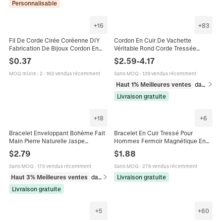
Personnalisable
+
16
+
83
Fil De Corde Cirée Coréenne DIY
Cordon En Cuir De Vachette
Fabrication De Bijoux Cordon En
Véritable Rond Corde Tressée
Simili Cuir Pour Bracelet Collier
Colorée Pour La Fabrication De
$
0.37
$
2.59
-
4.17
Matériel De Tissage À La Main
Bijoux Bricolage Bracelet Collier
Fournitures Artisanales
MOQ mixte
:
2
·
163 vendus récemment
Sans MOQ
·
129 vendus récemment
Haut 1% Meilleures ventes
dans Fil et corde
Livraison gratuite
+
18
+
6
Bracelet Enveloppant Bohème Fait
Bracelet En Cuir Tressé Pour
Main Pierre Naturelle Jaspe
Hommes Fermoir Magnétique En
Impérial Cordon Cuir Tissé Bijoux
Acier Inoxydable Bracelet Tissé
$
2.79
$
1.88
Ethniques Vintage Femmes
Simple Punk Bijoux Minimalistes
Sans MOQ
·
175 vendus récemment
Sans MOQ
·
276 vendus récemment
Haut 3% Meilleures ventes
dans Bracelets
Livraison gratuite
Livraison gratuite
+
5
+
60