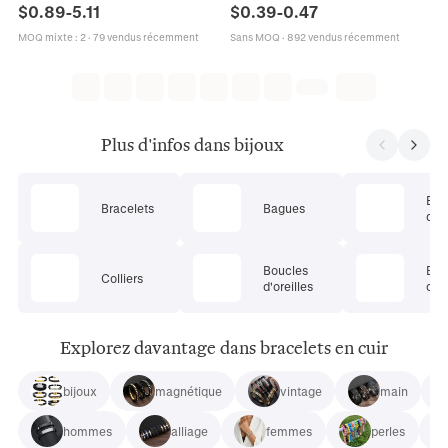
Montre Support En T Étagère De
de Bijoux Bracelets Support
$
0.89
-
5.11
$
0.39
-
0.47
Rangement Amovible
Organisateur de Boîte de Montre
MOQ mixte
:
2
·
79 vendus récemment
Sans MOQ
·
892 vendus récemment
Plus d'infos dans bijoux
Ens
Bracelets
Bagues
de 
Boucles
Bij
Colliers
d'oreilles
cor
Explorez davantage dans bracelets en cuir
bijoux
magnétique
vintage
main
hommes
alliage
femmes
perles