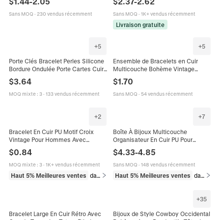
$
1.44
-
2.05
$
2.37
-
2.62
Boîtier en Alliage Montre Homme
Femmes
Sans MOQ
·
230 vendus récemment
Sans MOQ
·
1K+ vendus récemment
Livraison gratuite
+
5
+
5
Porte Clés Bracelet Perles Silicone
Ensemble de Bracelets en Cuir
Bordure Ondulée Porte Cartes Cuir
Multicouche Bohème Vintage
PU Cœur Peluche Fausse Fourrure
Perles de Bois Fait Main Charme
$
3.64
$
1.70
Accessoire
Turquoise Bijoux Ethniques Tressés
MOQ mixte
:
3
·
133 vendus récemment
Sans MOQ
·
54 vendus récemment
+
2
+
7
Bracelet En Cuir PU Motif Croix
Boîte À Bijoux Multicouche
Vintage Pour Hommes Avec
Organisateur En Cuir PU Pour
Fermoir Magnétique En Alliage
Colliers Bagues Boucles D Oreilles
$
0.84
$
4.33
-
4.85
Bijoux Style Punk Religieux
Bracelet Montre Doublure Velours
MOQ mixte
:
3
·
1K+ vendus récemment
Sans MOQ
·
148 vendus récemment
Haut 5% Meilleures ventes
dans Bracelets beaded pour homme
Haut 5% Meilleures ventes
dans Emballages et présentoirs pour bijoux
+
35
Bracelet Large En Cuir Rétro Avec
Bijoux de Style Cowboy Occidental