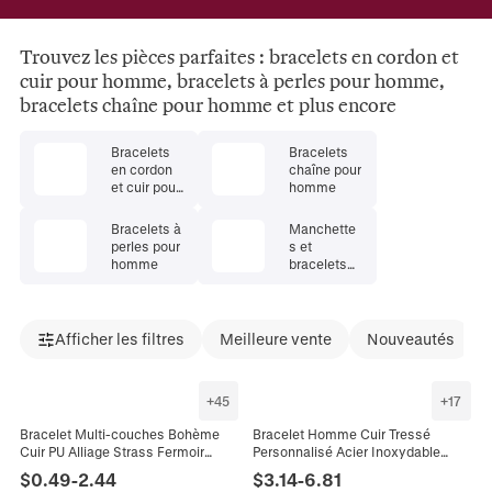
Trouvez les pièces parfaites : bracelets en cordon et
cuir pour homme, bracelets à perles pour homme,
bracelets chaîne pour homme et plus encore
Bracelets
Bracelets
en cordon
chaîne pour
et cuir pour
homme
homme
Bracelets à
Manchette
perles pour
s et
homme
bracelets
rigides pour
homme
Afficher les filtres
Meilleure vente
Nouveautés
+
45
+
17
Bracelet Multi-couches Bohème
Bracelet Homme Cuir Tressé
Cuir PU Alliage Strass Fermoir
Personnalisé Acier Inoxydable
Magnétique Croix Arbre De Vie
Multi-Couches Punk Mode Bijoux
$
0.49
-
2.44
$
3.14
-
6.81
Coeur Infini Charme Femmes
Cadeau Pour Petit Ami Homme