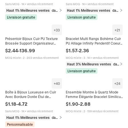
Sans MOQ
·
1K+ vendus récemment
Sans MOQ
·
1K+ vendus récemment
Haut 1% Meilleures ventes
dans Bracelets
Haut 1% Meilleures ventes
dans Bracelets beaded pour homme
Livraison gratuite
Livraison gratuite
+
33
+
21
Présentoir Bijoux Cuir PU Texture
Bracelet Multi Rangs Bohème Cuir
Brossée Support Organisateur
PU Alliage Infinity Pendentif Coeur
Collier Bague Boucle Oreille
Strass Fermoir Magnétique Mode
$
2.44
-
136.99
$
1.57
-
2.36
Bracelet Pour Vitrine Comptoir
Femme
Livestreaming Élégant
MOQ mixte
:
2
·
203 vendus récemment
MOQ mixte
:
3
·
1K+ vendus récemment
Haut 3% Meilleures ventes
dans Bracelets
Livraison gratuite
+
40
+
24
Boîte à Bijoux Luxueuse en Cuir
Ensemble Montre à Quartz Mode
Avec Bordure Dorée Étui de
Femme Élégante Bracelet Similicuir
Présentation pour Bague Boucle
Avec Bracelet Étoile Strass Ton Or
$
1.18
-
4.72
$
1.90
-
2.88
d'Oreille Pendentif Bracelet Collier
Rose Cadeau Pour Femme
Sans MOQ
·
1K+ vendus récemment
MOQ mixte
:
2
·
159 vendus récemment
Haut 1% Meilleures ventes
dans Emballages et présentoirs pour bijoux
Personnalisable