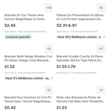
+
18
+
8
Bracelet En Cuir Tressé Avec
Plateau De Présentation De Bijoux
Fermoir Magnétique En Acier
En Cuir PU Noir Organisateur De
Inoxydable Bijoux De Mode Simple
Collier Bague Bracelet Accessoires
$
2.44
$
2.31
-
6.81
Tissé Rétro Pour Hommes
De Présentation Professionnels
Sans MOQ
·
160 vendus récemment
Sans MOQ
·
147 vendus récemment
Livraison gratuite
Haut 10% Meilleures ventes
dans Emballages et présentoirs pour bijoux
+
8
+
17
Bracelet Multi-Rangs Bohème Cuir
Bracelet Double Couche En Pierre
PU Strass Alliage Croix Blessed
Naturelle Oeil De Tigre Pierre De
Fermoir Magnétique Bijoux Femme
Lave Corde En Cuir Fermoir
$
1.52
$
1.55
-
1.70
Mode
Magnétique Pour Hommes
Sans MOQ
·
515 vendus récemment
Sans MOQ
·
50 vendus récemment
Haut 3% Meilleures ventes
dans Bracelets
+
6
+
2
Bracelet Pour Hommes En Cuir PU
Porte-clés Bracelet en Perles de
Tressé Avec Fermoir Magnétique
Silicone Fait Main Avec Pendentif
En Alliage Simple Rétro Tissé À La
Animal Vache Cerf et Gland en Cuir
$
0.42
$
1.23
Main Bijoux Décontractés
Bracelet pour Femme