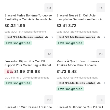
+
15
+
6
Bracelet Perles Bohème Turquoise
Bracelet Tressé En Cuir Acier
Synthétique Cuir Acier Inoxydable
Inoxydable Géométrique Fermoir
Style Ethnique Vintage Bijoux
Magnétique Rétro Mode Homme
$
0.32
-
1.99
$
3.41
-
3.72
Femmes Hommes
Bijoux Accessoire
Sans MOQ
·
4K+ vendus récemment
Sans MOQ
·
210 vendus récemment
Haut 3% Meilleures ventes
dans Bracelets beaded pour homme
Haut 5% Meilleures ventes
dans Bracelets beaded pour homme
Livraison gratuite
Livraison gratuite
+
45
+
18
Présentoir Bijoux Noir Cuir PU
Montre À Quartz Pour Hommes
Support Pour Collier Bague Bracelet
Affaires Mode Miroir En Verre
Boucle Oreille Pendentif Comptoir
Lumière Bleue Avec Bracelet Et
-
5
%
$
1.69
-
218.98
$
1.73
-
6.48
Vitrine Organisateur Luxe
Portefeuille Boîte Cadeau Boîtier
Alliage
MOQ mixte
:
2
·
25 vendus récemment
Sans MOQ
·
981 vendus récemment
Livraison gratuite
Haut 3% Meilleures ventes
dans Montres
Livraison gratuite
+
12
+
8
Bracelet En Cuir Tressé Et Silicone
Bracelet Multicouche Cuir PU Oeil