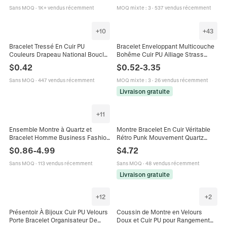
Sans MOQ
·
1K+ vendus récemment
MOQ mixte
:
3
·
537 vendus récemment
+
10
+
43
Bracelet Tressé En Cuir PU
Bracelet Enveloppant Multicouche
Couleurs Drapeau National Boucle
Bohême Cuir PU Alliage Strass
Alliage Bijoux Décontractés
Blessed Croix Cœur Arbre De Vie
$
0.42
$
0.52
-
3.35
Unisexe
Fermoir Magnétique Femmes
Sans MOQ
·
447 vendus récemment
MOQ mixte
:
3
·
26 vendus récemment
Livraison gratuite
+
11
Ensemble Montre à Quartz et
Montre Bracelet En Cuir Véritable
Bracelet Homme Business Fashion
Rétro Punk Mouvement Quartz
Bracelet en Cuir Cadran à Trois
Alliage Bronze Large Manchette
$
0.86
-
4.99
$
4.72
Yeux Coffret Cadeau Homme
Vintage Hip Hop
Sans MOQ
·
113 vendus récemment
Sans MOQ
·
48 vendus récemment
Livraison gratuite
+
12
+
2
Présentoir À Bijoux Cuir PU Velours
Coussin de Montre en Velours
Porte Bracelet Organisateur De
Doux et Cuir PU pour Rangement