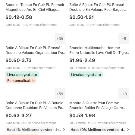
Bracelet Tressé En Cuir PU Fermoir
Boîte À Bijoux En Cuir PU Brossé
Magnétique Arc En Ciel Alliage
Doublure En Velours Pour Bague
Pride LGBTQ Minimaliste Unisexe
Pendentif Collier Bracelet
$
0.42
-
0.58
$
0.50
-
1.21
Mode
Présentoir Cadeau Rangement
Sans MOQ
·
887 vendus récemment
Sans MOQ
·
1K+ vendus récemment
+
39
+
5
Boîte À Bijoux En Cuir PU Brossé
Bracelet Multicouche Homme
Doublure Velours Organisateur De
Pierre Naturelle Lave Oeil De Tigre
Cadeau Pour Bague Collier Bracelet
Cuir Tressé Croix Acier Inoxydable
$
0.60
-
3.73
$
1.96
-
2.49
Emballage Luxe Minimaliste
Fermoir Magnétique
Sans MOQ
·
313 vendus récemment
MOQ mixte
:
2
·
87 vendus récemment
Livraison gratuite
Livraison gratuite
Personnalisable
+
59
+
18
Boîte À Bijoux En Cuir PU À Boucle
Montre À Quartz Pour Femme
Couronne Doublure En Velours Pour
Bracelet Boîtier En Alliage Carré
Bague Collier Bracelet Pendentif
Accents Strass Cadran Chiffres
$
0.63
-
3.27
$
0.58
-
1.98
Écrin Haut De Gamme Élégant
Romains Simili Cuir Élégant
Accessoire
Sans MOQ
·
1K+ vendus récemment
MOQ mixte
:
2
·
768 vendus récemment
Haut 1% Meilleures ventes
dans Emballages et présentoirs pour bijoux
Haut 10% Meilleures ventes
dans Montres