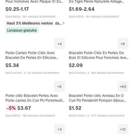
Pour Hommes Avec Plaque ID En
De Tigre Pierre Naturelle Alliage
Acier Inoxydable Bijoux Punk Mode
Pendentif Croix Bijoux Tressés
$
0.25
-
1.17
$
1.69
-
2.64
Minimaliste
Vintage Fermoir Magnétique
Sans MOQ
·
1K+ vendus récemment
Sans MOQ
·
1K+ vendus récemment
Haut 3% Meilleures ventes
dans Bracelets
Livraison gratuite
+
4
+
6
Porte-Cartes Porte-Clés Avec
Bracelet Porte-Clés En Perles De
Bracelet De Perles En Silicone
Bois Et Silicone Pour Femmes Avec
Gland Cuir PU Imprimé Léopard
Gland En Cuir Et Disque En Bois
$
5.34
$
2.09
Vache Pour Femmes
Style Bohème
MOQ mixte
:
2
·
97 vendus récemment
MOQ mixte
:
2
·
951 vendus récemment
+
6
+
65
Porte-clés Bracelet Perles Avec
Bracelet Porte-clés Anneau En O
Porte-cartes En Cuir PU Portefeuille
Cuir PU Pendentif Pompon Bijoux
Gland Perles Silicone Bracelet
Boho Mode Femmes
-
5
%
$
3.67
$
1.52
Élastique Porte-monnaie
Sans MOQ
·
164 vendus récemment
MOQ mixte
:
2
·
477 vendus récemment
+
3
+
12