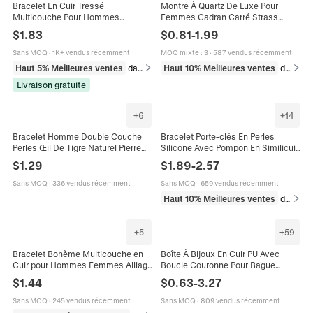
Bracelet En Cuir Tressé
Montre À Quartz De Luxe Pour
Multicouche Pour Hommes
Femmes Cadran Carré Strass
Pendentif Croix En Alliage Fermoir
Bracelet En Cuir PU Cadeau De
$
1.83
$
0.81
-
1.99
Magnétique Bijoux Punk
Mode Élégant Pour Dames
Sans MOQ
·
1K+ vendus récemment
MOQ mixte
:
3
·
587 vendus récemment
Haut 5% Meilleures ventes
dans Bracelets
Haut 10% Meilleures ventes
dans Montres
Livraison gratuite
+
6
+
14
Bracelet Homme Double Couche
Bracelet Porte-clés En Perles
Perles Œil De Tigre Naturel Pierre
Silicone Avec Pompon En Similicuir
De Lave Cuir PU Tressé Fermoir
Motif Marbre Léopard Anneau
$
1.29
$
1.89
-
2.57
Magnétique Bijoux Mode
Métallique
Sans MOQ
·
336 vendus récemment
Sans MOQ
·
659 vendus récemment
Haut 10% Meilleures ventes
dans Bracelets
+
5
+
59
Bracelet Bohème Multicouche en
Boîte À Bijoux En Cuir PU Avec
Cuir pour Hommes Femmes Alliage
Boucle Couronne Pour Bague
Vintage Pendentif Turquoise
Collier Bracelet Étui De Rangement
$
1.44
$
0.63
-
3.27
Chapeau de Cowboy Feuille Plume
Élégant Emballage
Sans MOQ
·
245 vendus récemment
Sans MOQ
·
809 vendus récemment