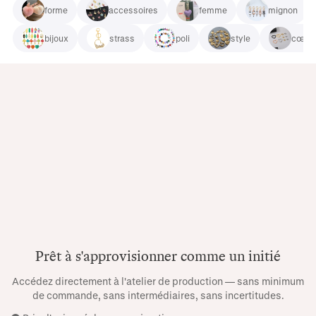
forme
accessoires
femme
mignon
bijoux
strass
poli
style
cœur 
Prêt à s'approvisionner comme un initié
Accédez directement à l'atelier de production — sans minimum
de commande, sans intermédiaires, sans incertitudes.