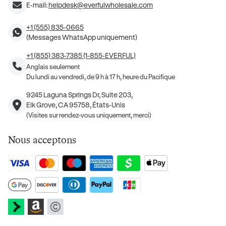
E-mail:
helpdesk@everfulwholesale.com
+1 (555) 835-0665
(Messages WhatsApp uniquement)
+1 (855) 383-7385 (1-855-EVERFUL)
Anglais seulement
Du lundi au vendredi, de 9 h à 17 h, heure du Pacifique
9245 Laguna Springs Dr, Suite 203,
Elk Grove, CA 95758, États-Unis
(Visites sur rendez-vous uniquement, merci)
Nous acceptons