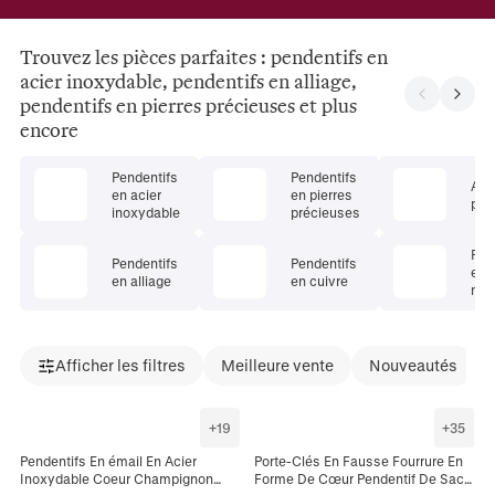
Trouvez les pièces parfaites : pendentifs en
acier inoxydable, pendentifs en alliage,
pendentifs en pierres précieuses et plus
encore
Pendentifs
Pendentifs
Aut
en acier
en pierres
pen
inoxydable
précieuses
Pen
Pendentifs
Pendentifs
en 
en alliage
en cuivre
nat
Afficher les filtres
Meilleure vente
Nouveautés
+
19
+
35
Pendentifs En émail En Acier
Porte-Clés En Fausse Fourrure En
Inoxydable Coeur Champignon
Forme De Cœur Pendentif De Sac