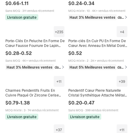
Serpent étoile Lune Forme DIY
Doux Et Moelleux Avec Fermoir
$
0.66
-
1.11
$
0.24
-
0.34
Bijoux Faire Charms Pour Colliers
Mousqueton En Alliage Pour
Boucles
Femmes Filles Cadeau
Sans MOQ
·
311 vendus récemment
MOQ mixte
:
10
·
4K+ vendus récemment
Livraison gratuite
Haut 3% Meilleures ventes
dans Porte-clés
+
235
+
4
Porte-Clés En Peluche En Forme De
Porte-clés En Cuir PU En Forme De
Cœur Fausse Fourrure De Lapin
Cœur Avec Anneau En Métal Doré
Charme De Sac Pendentif Voiture
Charme De Sac Accessoire De
$
0.28
-
0.52
$
0.52
Anneau Cadeau
Voiture Pour Femmes
Sans MOQ
·
4K+ vendus récemment
MOQ mixte
:
2
·
2K+ vendus récemment
Haut 3% Meilleures ventes
dans Porte-clés
Haut 5% Meilleures ventes
dans Porte-clés
+
11
+
39
Charmes Pendentifs Fruits En
Pendentif Cœur Pierre Naturelle
Cuivre Plaqué Or Zircone Cerise
Cristal Synthétique Attache Métal
Cactus Forme Coeur Accessoires
Poli Coloré Accessoires Bijoux DIY
$
0.79
-
1.38
$
0.20
-
0.47
Fabrication Bijoux DIY Mode Petit
MOQ mixte
:
3
·
74 vendus récemment
Sans MOQ
·
399 vendus récemment
Livraison gratuite
Livraison gratuite
+
37
+
11