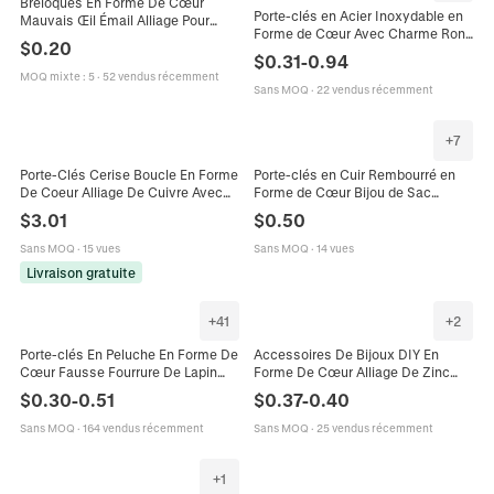
Breloques En Forme De Cœur
Porte-clés en Acier Inoxydable en
Mauvais Œil Émail Alliage Pour
Forme de Cœur Avec Charme Rond
Fabrication De Collier Bracelet
$
0.20
Vierge Gravure DIY Accessoires de
Boucle Oreille Bijoux
$
0.31
-
0.94
Porte-clés en Métal Personnalisés
MOQ mixte
:
5
·
52 vendus récemment
Sans MOQ
·
22 vendus récemment
+
7
Porte-Clés Cerise Boucle En Forme
Porte-clés en Cuir Rembourré en
De Coeur Alliage De Cuivre Avec
Forme de Cœur Bijou de Sac
Zircon Cristal Pendentif De Fruit
Minimaliste Accessoire d'Anneau
$
3.01
$
0.50
Accessoires Femmes
de Clé de Voiture pour Décoration
de Sac à Dos Cadeau de Mode
Sans MOQ
·
15 vues
Sans MOQ
·
14 vues
Livraison gratuite
+
41
+
2
Porte-clés En Peluche En Forme De
Accessoires De Bijoux DIY En
Cœur Fausse Fourrure De Lapin
Forme De Cœur Alliage De Zinc
Moelleux Souple Charme De Sac
Strass Imitation Künstliche Perle
$
0.30
-
0.51
$
0.37
-
0.40
Pour Femmes Mode Accessoire
Breloques Pour Coque De
Téléphone
Sans MOQ
·
164 vendus récemment
Sans MOQ
·
25 vendus récemment
+
1