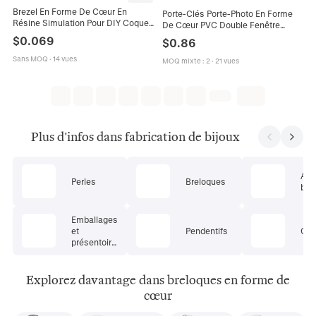
Brezel En Forme De Cœur En
Porte-Clés Porte-Photo En Forme
Résine Simulation Pour DIY Coque
De Cœur PVC Double Fenêtre
De Téléphone Fabrication De Bijoux
Protection Carte Photo Idol
$
0.069
$
0.86
Artisanat Décor Thème Nourriture
Pendentif De Sac Cadeau Couple
Sans MOQ
·
14 vues
MOQ mixte
:
2
·
21 vues
Plus d'infos dans fabrication de bijoux
App
Perles
Breloques
bijo
Emballages
et
Pendentifs
Cha
présentoirs
pour bijoux
Explorez davantage dans breloques en forme de
cœur