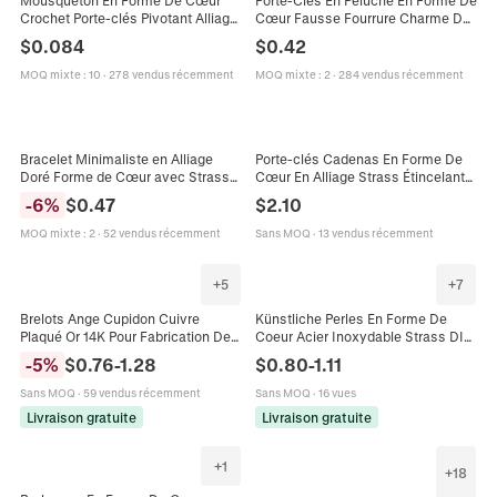
Crochet Porte-clés Pivotant Alliage
Cœur Fausse Fourrure Charme De
Peinture Colorée Accessoires De
Sac Bouffant Pendentif Amour
$
0.084
$
0.42
Création De Bijoux DIY
Accessoire Décoratif Cadeau
MOQ mixte
:
10
·
278 vendus récemment
MOQ mixte
:
2
·
284 vendus récemment
Bracelet Minimaliste en Alliage
Porte-clés Cadenas En Forme De
Doré Forme de Cœur avec Strass
Cœur En Alliage Strass Étincelant
pour Femmes Réglable Charm de
Avec Mini Clé Pendentif De Sac
-
6
%
$
0.47
$
2.10
Cœur Bracelet Mode Bijoux Élégant
Romantique Pour Femmes
Cadeau
MOQ mixte
:
2
·
52 vendus récemment
Sans MOQ
·
13 vendus récemment
+
5
+
7
Brelots Ange Cupidon Cuivre
Künstliche Perles En Forme De
Plaqué Or 14K Pour Fabrication De
Coeur Acier Inoxydable Strass DIY
Bijoux DIY Pendentif Métal Forme
Fabrication De Bijoux Bracelet
-
5
%
$
0.76
-
1.28
$
0.80
-
1.11
Coeur Aile Accessoires
Charms Poli Miroir
Sans MOQ
·
59 vendus récemment
Sans MOQ
·
16 vues
Livraison gratuite
Livraison gratuite
+
1
+
18