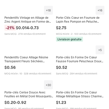
+
18
+
16
Pendentifs Vintage en Alliage de
Porte-Clés Cœur en Fourrure de
Zinc Argent Antique en Forme de
Lapin Rex Pompon en Peluche
Cœur Ajouré Lettres d'Amour Fleurs
Mignon Pendentif de Sac Fait à la
-
21
%
$
0.014
-
0.73
$
2.75
Ailes pour Bijoux DIY
Main Porte-Clés Cadeau Femme
Sans MOQ
·
278 vendus récemment
MOQ mixte
:
2
·
100 vendus récemment
Livraison gratuite
+
5
Pendentifs Coeur Alliage Résine
Porte-clés En Forme De Cœur
Transparent Fleurs Séchées
Fausse Fourrure Pelucheux Doux
Paillettes Charms Pour DIY Collier
Pendentif De Sac Pour Femmes
$
0.56
$
0.52
Boucle Oreille Bijouterie
Filles Accessoire Mignon
MOQ mixte
:
10
·
328 vendus récemment
Sans MOQ
·
284 vendus récemment
+
30
Porte-clés Cerise Douce Avec
Porte-clés En Forme De Cœur
Feuilles en Métal Doré Mousqueton
Alliage Métallique Strass Charme
en Forme de Cœur Alliage Résine
De Sac Pendentif Creux Brillant
$
0.20
-
0.92
$
1.23
Bijou de Sac Pendentif Style
Pour Femmes
Coréen
Sans MOQ
·
95 vendus récemment
Sans MOQ
·
199 vendus récemment