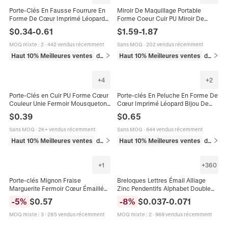
Porte-Clés En Fausse Fourrure En
Miroir De Maquillage Portable
Forme De Cœur Imprimé Léopard
Forme Coeur Cuir PU Miroir De
Pompon En Peluche Douce
Poche Pliant Porte-Clés Bijou De
$
0.34
-
0.61
$
1.59
-
1.87
Pendentif De Sac Pour Femmes
Sac Accessoires Femmes
MOQ mixte
:
2
·
442 vendus récemment
Sans MOQ
·
202 vendus récemment
Haut 10% Meilleures ventes
dans Porte-clés
Haut 10% Meilleures ventes
dans Salle de bain
+
4
+
2
Porte-Clés en Cuir PU Forme Cœur
Porte-clés En Peluche En Forme De
Couleur Unie Fermoir Mousqueton
Cœur Imprimé Léopard Bijou De
en Métal Doré Bijou de Sac pour
Sac En Fausse Fourrure Anneau En
$
0.39
$
0.65
Femme Accessoire de Mode
Alliage Pour Femmes
Sans MOQ
·
2K+ vendus récemment
Sans MOQ
·
644 vendus récemment
Haut 10% Meilleures ventes
dans Porte-clés
Haut 10% Meilleures ventes
dans Porte-clés
+
1
+
360
Porte-clés Mignon Fraise
Breloques Lettres Émail Alliage
Marguerite Fermoir Cœur Émaillé
Zinc Pendentifs Alphabet Double
Pendentif Strass Fleur Fruit pour
Face Rond Cœur Accessoires
-
5
%
$
0.57
-
8
%
$
0.037
-
0.071
Sac Femme Cadeau Bijoux
Fabrication Bijoux DIY
MOQ mixte
:
3
·
285 vendus récemment
MOQ mixte
:
2
·
969 vendus récemment