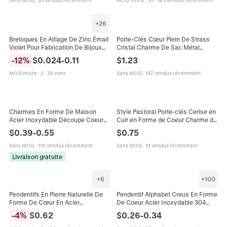
Sans MOQ
·
35 vendus récemment
MOQ mixte
:
10
·
183 vendus récemment
+
26
Breloques En Alliage De Zinc Émail
Porte-Clés Cœur Plein De Strass
Violet Pour Fabrication De Bijoux
Cristal Charme De Sac Métal
DIY Pendentifs Cœur Lune Étoile
Alliage Anneau Porte-Clés Mode
-
12
%
$
0.024
-
0.11
$
1.23
Fleur Animaux
Pour Femmes
MOQ mixte
:
2
·
35 vues
Sans MOQ
·
197 vendus récemment
Charmes En Forme De Maison
Style Pastoral Porte-clés Cerise en
Acier Inoxydable Découpe Coeur
Cuir en Forme de Coeur Charme de
Poli Miroir Fabrication De Bijoux
Sac pour Femmes Pendentif Fruit
$
0.39
-
0.55
$
0.75
Bricolage Pendentifs Accessoires
Mignon Accessoire Cadeau
Sans MOQ
·
110 vendus récemment
Sans MOQ
·
31 vendus récemment
Livraison gratuite
+
6
+
100
Pendentifs En Pierre Naturelle De
Pendentif Alphabet Creux En Forme
Forme De Cœur En Acier
De Coeur Acier Inoxydable 304
Inoxydable Pour La Fabrication De
Charme Lettre A-Z Connecteur
-
4
%
$
0.62
$
0.26
-
0.34
Bijoux Collier Coloré Minimaliste
Double Trou Pour Bijoux DIY