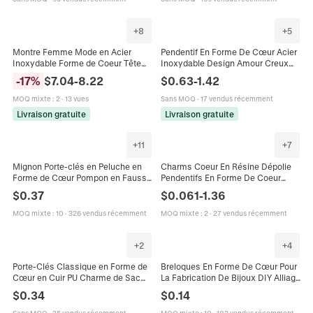
+
8
+
5
Montre Femme Mode en Acier
Pendentif En Forme De Cœur Acier
Inoxydable Forme de Coeur Tête
Inoxydable Design Amour Creux
de Montre DIY Bracelet Modulaire
Accessoire De Fabrication De
-
17
%
$
7.04
-
8.22
$
0.63
-
1.42
Bijou Charm Italien
Bijoux Bricolage Poli
MOQ mixte
:
2
·
13 vues
Sans MOQ
·
17 vendus récemment
Livraison gratuite
Livraison gratuite
+
11
+
7
Mignon Porte-clés en Peluche en
Charms Coeur En Résine Dépolie
Forme de Cœur Pompon en Fausse
Pendentifs En Forme De Coeur
Fourrure Douce Charme de Sac
Colorés Mat Avec Boucles En
$
0.37
$
0.061
-
1.36
Anneau en Métal Doré pour
Métal Pour Fabrication Bijoux DIY
Femmes Filles
MOQ mixte
:
10
·
326 vendus récemment
MOQ mixte
:
2
·
27 vendus récemment
+
2
+
4
Porte-Clés Classique en Forme de
Breloques En Forme De Cœur Pour
Cœur en Cuir PU Charme de Sac
La Fabrication De Bijoux DIY Alliage
Cœur Mignon pour Femmes
De Zinc Strass Pendentifs
$
0.34
$
0.14
Accessoires de Suspension de
Étincelants Pour Boucles D'oreilles
Voiture