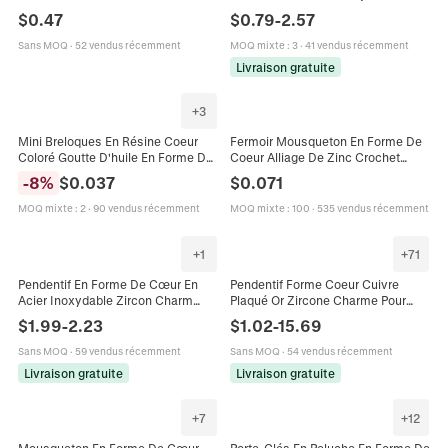
Holographique Bijou de Sac Avec
Étoile De Mer Soleil Cœur
$
0.47
$
0.79
-
2.57
Fermoir Mousqueton en Alliage
Champignon
pour Femmes
Sans MOQ
·
52 vendus récemment
MOQ mixte
:
3
·
41 vendus récemment
Livraison gratuite
+
3
Mini Breloques En Résine Coeur
Fermoir Mousqueton En Forme De
Coloré Goutte D'huile En Forme De
Coeur Alliage De Zinc Crochet
Coeur Accessoires DIY Pour Pinces
Pivotant Pour Bricolage Porte-Clés
-
8
%
$
0.037
$
0.071
À Cheveux Décoration
MOQ mixte
:
2
·
90 vendus récemment
MOQ mixte
:
100
·
535 vendus récemment
+
1
+
71
Pendentif En Forme De Cœur En
Pendentif Forme Coeur Cuivre
Acier Inoxydable Zircon Charm
Plaqué Or Zircone Charme Pour
Plaqué Or 14K Accessoires De
Bricolage Collier Bijoux
$
1.99
-
2.23
$
1.02
-
15.69
Fabrication De Bijoux DIY Colorés
Accessoires
Sans MOQ
·
59 vendus récemment
Sans MOQ
·
54 vendus récemment
Livraison gratuite
Livraison gratuite
+
7
+
12
Mousqueton En Forme De Cœur
Porte-Clés En Peluche En Forme De