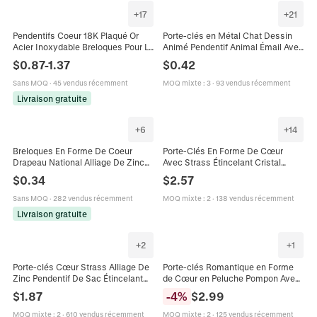
+
17
+
21
Pendentifs Coeur 18K Plaqué Or
Porte-clés en Métal Chat Dessin
Acier Inoxydable Breloques Pour La
Animé Pendentif Animal Émail Avec
Création De Bijoux DIY Style
Fermoir Coeur Charme de Sac
$
0.87
-
1.37
$
0.42
Vintage
Mignon Décoration de Clés Cadeau
Sans MOQ
·
45 vendus récemment
MOQ mixte
:
3
·
93 vendus récemment
Livraison gratuite
+
6
+
14
Breloques En Forme De Coeur
Porte-Clés En Forme De Cœur
Drapeau National Alliage De Zinc
Avec Strass Étincelant Cristal
Émail Goutte D'huile Pendentifs
Anneau Avec Dragonne Pour
$
0.34
$
2.57
Avec Fermoir Mousqueton
Femmes Accessoire De Sac
Accessoire Bijoux
Sans MOQ
·
282 vendus récemment
MOQ mixte
:
2
·
138 vendus récemment
Livraison gratuite
+
2
+
1
Porte-clés Cœur Strass Alliage De
Porte-clés Romantique en Forme
Zinc Pendentif De Sac Étincelant
de Cœur en Peluche Pompon Avec
Anneau De Clé De Voiture Bijoux
Strass Pierre Œil de Chat Cœur Clé
$
1.87
-
4
%
$
2.99
Pour Femmes Filles
Trèfle Pendentif Charme de Sac
Cadeau Femme
MOQ mixte
:
2
·
610 vendus récemment
MOQ mixte
:
2
·
125 vendus récemment