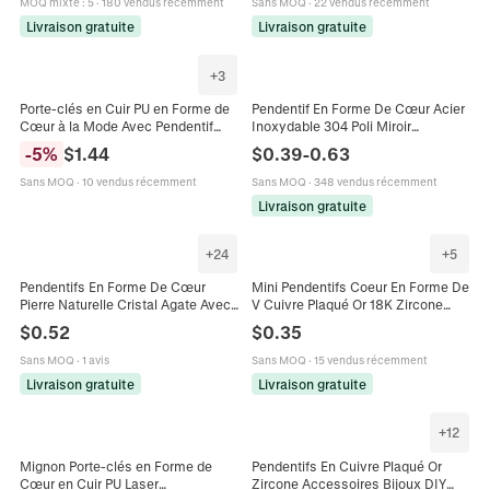
MOQ mixte
:
5
·
180 vendus récemment
Sans MOQ
·
22 vendus récemment
Livraison gratuite
Livraison gratuite
+
3
Porte-clés en Cuir PU en Forme de
Pendentif En Forme De Cœur Acier
Cœur à la Mode Avec Pendentif
Inoxydable 304 Poli Miroir
Nœud en Perle Artificielle Bijou de
Accessoires De Bijoux DIY Charme
-
5
%
$
1.44
$
0.39
-
0.63
Sac Style Sweet Cool Cadeau
Médaille Pour Animaux
Femme
Sans MOQ
·
10 vendus récemment
Sans MOQ
·
348 vendus récemment
Livraison gratuite
+
24
+
5
Pendentifs En Forme De Cœur
Mini Pendentifs Coeur En Forme De
Pierre Naturelle Cristal Agate Avec
V Cuivre Plaqué Or 18K Zircone
Bélière En Métal Charms De
Colorée Pour Fabrication De Bijoux
$
0.52
$
0.35
Fabrication De Bijoux Bricolage
DIY Collier Boucles D'oreilles
Sans MOQ
·
1 avis
Sans MOQ
·
15 vendus récemment
Livraison gratuite
Livraison gratuite
+
12
Mignon Porte-clés en Forme de
Pendentifs En Cuivre Plaqué Or
Cœur en Cuir PU Laser
Zircone Accessoires Bijoux DIY