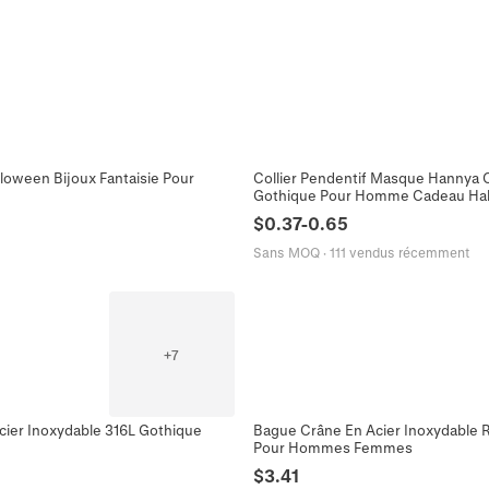
loween Bijoux Fantaisie Pour
Collier Pendentif Masque Hannya C
Gothique Pour Homme Cadeau Ha
$
0.37
-
0.65
Sans MOQ
·
111 vendus récemment
+
7
Acier Inoxydable 316L Gothique
Bague Crâne En Acier Inoxydable 
Pour Hommes Femmes
$
3.41