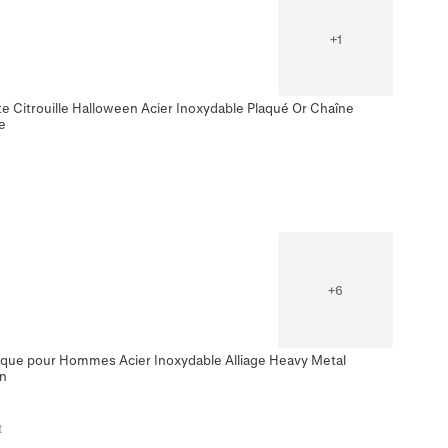
+
1
e Citrouille Halloween Acier Inoxydable Plaqué Or Chaîne
e
+
6
ique pour Hommes Acier Inoxydable Alliage Heavy Metal
en
t