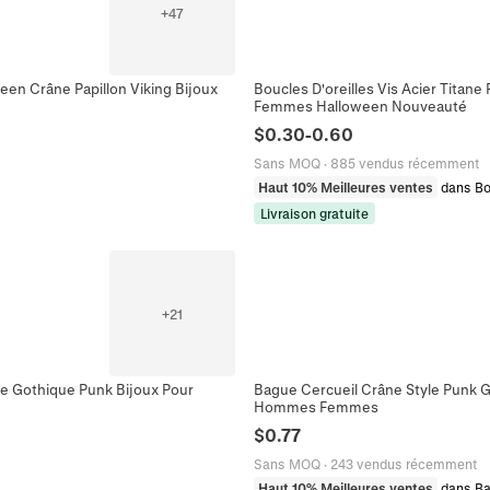
+
47
een Crâne Papillon Viking Bijoux
Boucles D'oreilles Vis Acier Titane
Femmes Halloween Nouveauté
$
0.30
-
0.60
Sans MOQ
·
885 vendus récemment
Haut 10% Meilleures ventes
dans Bo
Livraison gratuite
+
21
e Gothique Punk Bijoux Pour
Bague Cercueil Crâne Style Punk G
Hommes Femmes
$
0.77
Sans MOQ
·
243 vendus récemment
Haut 10% Meilleures ventes
dans B