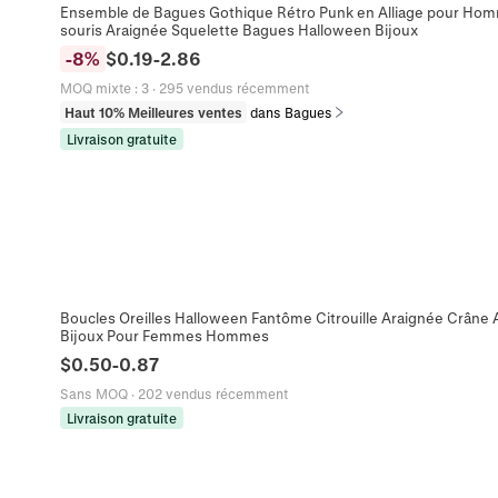
Ensemble de Bagues Gothique Rétro Punk en Alliage pour H
souris Araignée Squelette Bagues Halloween Bijoux
-
8
%
$
0.19
-
2.86
MOQ mixte
:
3
·
295 vendus récemment
Haut 10% Meilleures ventes
dans Bagues
Livraison gratuite
Boucles Oreilles Halloween Fantôme Citrouille Araignée Crâne
Bijoux Pour Femmes Hommes
$
0.50
-
0.87
Sans MOQ
·
202 vendus récemment
Livraison gratuite