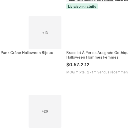
Livraison gratuite
+
13
ge Punk Crâne Halloween Bijoux
Bracelet À Perles Araignée Gothiqu
Halloween Hommes Femmes
$
0.57
-
2.12
MOQ mixte
:
2
·
171 vendus récemmen
+
26