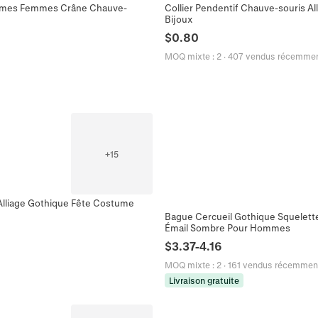
ommes Femmes Crâne Chauve-
Collier Pendentif Chauve-souris A
Bijoux
$
0.80
MOQ mixte
:
2
·
407 vendus récemme
+
15
 Alliage Gothique Fête Costume
Bague Cercueil Gothique Squelette
Émail Sombre Pour Hommes
$
3.37
-
4.16
MOQ mixte
:
2
·
161 vendus récemmen
Livraison gratuite