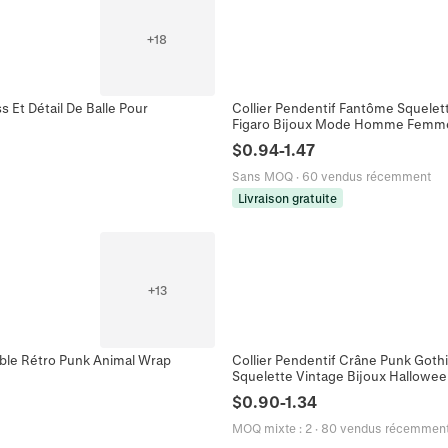
+
18
 Et Détail De Balle Pour
Collier Pendentif Fantôme Squelett
Figaro Bijoux Mode Homme Femm
$
0.94
-
1.47
Sans MOQ
·
60 vendus récemment
Livraison gratuite
+
13
ble Rétro Punk Animal Wrap
Collier Pendentif Crâne Punk Goth
Squelette Vintage Bijoux Hallowe
$
0.90
-
1.34
MOQ mixte
:
2
·
80 vendus récemmen