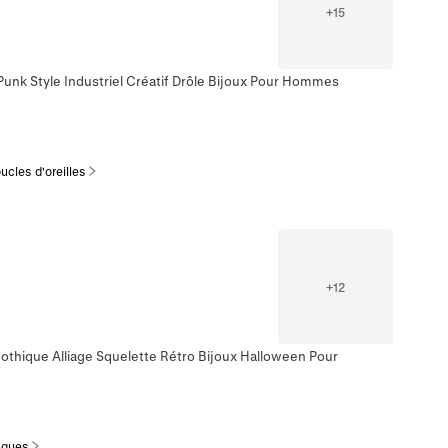
+
15
 Punk Style Industriel Créatif Drôle Bijoux Pour Hommes
ucles d'oreilles
+
12
othique Alliage Squelette Rétro Bijoux Halloween Pour
agues