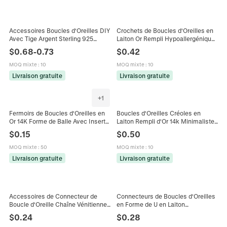
Accessoires Boucles d'Oreilles DIY
Crochets de Boucles d'Oreilles en
Avec Tige Argent Sterling 925
Laiton Or Rempli Hypoallergénique
Composants Clous Couronne
Lotus Étoile Pendants Fournitures
$
0.68
-
0.73
$
0.42
Étoile Cuivre Plaqué Or Zirconia
Pour Bijoux DIY Artisanat
MOQ mixte
:
10
MOQ mixte
:
10
Livraison gratuite
Livraison gratuite
+
1
Fermoirs de Boucles d'Oreilles en
Boucles d'Oreilles Créoles en
Or 14K Forme de Balle Avec Insert
Laiton Rempli d'Or 14k Minimalistes
en Silicone Accessoires de
pour Femmes Géométriques Polies
$
0.15
$
0.50
Bijouterie DIY en Laiton de Haute
Lisses Matériel de Bijoux DIY
Qualité
MOQ mixte
:
50
MOQ mixte
:
10
Livraison gratuite
Livraison gratuite
Accessoires de Connecteur de
Connecteurs de Boucles d'Oreilles
Boucle d'Oreille Chaîne Vénitienne
en Forme de U en Laiton
en Laiton Avec Perles Plaqué Or 14K
Minimaliste Géométrique Avec Or
$
0.24
$
0.28
Platine pour Création Bijoux DIY
Laminé 14K pour Bijoux DIY