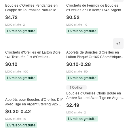
Boucles d'Oreilles Pendantes en
Crochets de Fermoir de Boucles
Grappe de Tourmaline Naturelle
d'Oreilles en Or Rempli 14K Argent
Couleurs Bonbon Crochets en Or
Sterling 925 Forme Goutte D
$
4.72
$
0.52
Rempli 14K Bijoux Boho pour
Boucle de Boucle d'Oreille Lisse
Femmes
DIY Accessoires Bijoux
MOQ mixte
:
2
MOQ mixte
:
10
Livraison gratuite
Livraison gratuite
+
2
Crochets d'Oreilles en Laiton Doré
Apprêts de Boucles d'Oreilles en
14k Texturés Fils d'Oreilles
Laiton Plaqué Or 14K Géométrique
Martelés Or 18k Pour Création de
Cœur Losange Ovale pour
$
0.10
$
0.10
-
0.28
Bijoux DIY
Fabrication de Bijoux DIY
Artisanaux
MOQ mixte
:
100
MOQ mixte
:
50
Livraison gratuite
Livraison gratuite
1 Option
Boucles d'Oreilles Clous Boule en
Ambre Naturel Avec Tige en Argent
Apprêts pour Boucles d'Oreilles DIY
Sterling 925 Or Rempli Bijoux
Avec Tige en Argent Sterling 925 Or
$
2.49
Minimalistes pour Femmes
14k Rempli Plaqué Platine Base
$
0.30
-
0.42
MOQ mixte
:
2
Plate Ronde Avec Boucle de
Suspension pour Création Bijoux
Livraison gratuite
MOQ mixte
:
10
Livraison gratuite