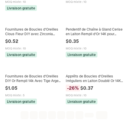
MOQ mixte
:
10
MOQ mixte
:
10
Livraison gratuite
Fournitures de Boucles d'Oreilles
Pendentif de Chaîne à Gland Cerise
Clous Fleur DIY avec Zirconia
en Laiton Rempli d'Or 14K pour
Incrusté Cuivre Or Rempli 14K pour
Fabrication de Bijoux Artisanaux
$
0.52
$
0.35
Création de Bijoux
DIY
MOQ mixte
:
10
MOQ mixte
:
10
Livraison gratuite
Livraison gratuite
Fournitures de Boucles d'Oreilles
Apprêts de Boucles d'Oreilles
DIY Or Rempli 14k Avec Tige Argent
Irréguliers en Laiton Doublé Or 14K
Sterling 925 Zircone Incrustée Mini
Avec Tige en Argent Sterling 925
$
1.05
-
26
%
$
0.37
Boucles d'Oreilles Clous
Style Baroque Bijoux DIY
MOQ mixte
:
5
MOQ mixte
:
10
Livraison gratuite
Livraison gratuite