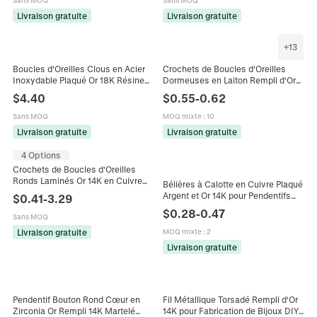
Sans MOQ
Sans MOQ
Livraison gratuite
Livraison gratuite
+
13
Boucles d'Oreilles Clous en Acier
Crochets de Boucles d'Oreilles
Inoxydable Plaqué Or 18K Résine
Dormeuses en Laiton Rempli d'Or
Marquise Bijoux Imperméables
14K Or Blanc Forme de U Apprêts
$
4.40
$
0.55
-
0.62
Vintage pour Femmes
Géométriques pour Création Bijoux
DIY Femme
Sans MOQ
MOQ mixte
:
10
Livraison gratuite
Livraison gratuite
4 Options
Crochets de Boucles d'Oreilles
Ronds Laminés Or 14K en Cuivre
Bélières à Calotte en Cuivre Plaqué
Géométrique DIY Clips d'Oreille
Argent et Or 14K pour Pendentifs
$
0.41
-
3.29
Accessoires de Bijouterie
Künstliche Perles Collier Boucles
$
0.28
-
0.47
Sans MOQ
d'Oreilles Accessoires DIY
Livraison gratuite
MOQ mixte
:
2
Livraison gratuite
Pendentif Bouton Rond Cœur en
Fil Métallique Torsadé Rempli d'Or
Zirconia Or Rempli 14K Martelé
14K pour Fabrication de Bijoux DIY