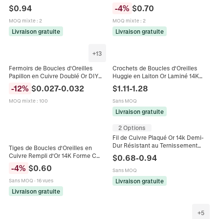
Accessoire de Fabrication de
Style Ancien Fil de Fer Coupe
$
0.94
-
4
%
$
0.70
Bijoux DIY pour Collier Bracelet
Diamant pour Bracelet Boucle
d'Oreille Épingle à Cheveux
MOQ mixte
:
2
MOQ mixte
:
2
Livraison gratuite
Livraison gratuite
+
13
Fermoirs de Boucles d'Oreilles
Crochets de Boucles d'Oreilles
Papillon en Cuivre Doublé Or DIY
Huggie en Laiton Or Laminé 14K
Accessoires de Fabrication de
Avec Boucle pour Création de
-
12
%
$
0.027
-
0.032
$
1.11
-
1.28
Bijoux Femme
Bijoux DIY Accessoires Boucle
MOQ mixte
:
100
Sans MOQ
Livraison gratuite
2 Options
Fil de Cuivre Plaqué Or 14k Demi-
Dur Résistant au Ternissement
Tiges de Boucles d'Oreilles en
Fournitures de Bijouterie pour
Cuivre Rempli d'Or 14K Forme C
$
0.68
-
0.94
Boucles d'Oreilles DIY Colliers
Avec Plateau de Perle Fermoirs
-
4
%
$
0.60
Sans MOQ
Papillon Pour Accessoires Bijoux
DIY
Livraison gratuite
Sans MOQ
·
16 vues
Livraison gratuite
+
5