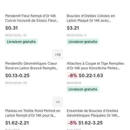
Pendentif Fleur Rempli d'Or 14K
Boucles d'Oreilles Créoles en
Cuivre Incrusté de Strass Fleur
Laiton Plaqué Or 14K avec
Accessoires de Fabrication de
Zirconium Cubique en Forme de U
$
0.31
$
3.21
Bijoux DIY pour Boucles d'Oreilles
pour Femme Bijoux d'Oreille Légers
Hypoallergéniques
MOQ mixte
:
10
MOQ mixte
:
2
Livraison gratuite
Livraison gratuite
+
19
Pendentifs Géométriques Cœur
Attaches à Coupe et Tige Remplies
Rond en Laiton Brossé Remplis
d'Or 14K pour Künstliche Perles
d'Or 14K pour la Fabrication de
Semi-Percées Fournitures de
$
0.13
-
0.25
-
8
%
$
0.22
-
1.63
Bijoux Boucles d'Oreilles Bricolage
Bijoux Accessoires DIY pour
Femmes
Colliers Bracelets Boucles
MOQ mixte
:
20
Sans MOQ
d'Oreilles
Livraison gratuite
+
1
Plateau en Treillis Rond Perforé en
Ensemble de Boucles d'Oreilles
Laiton Rempli d'Or 14K pour la
Géométriques Plaquées Or 14K
Fabrication de Bijoux DIY Boucles
pour Femmes Zirconia Micro Pavé
$
1.62
-
2.21
-
5
%
$
1.62
-
3.25
d'Oreilles Broche Composants
Clous Créoles Bijoux Quotidiens
Polyvalents