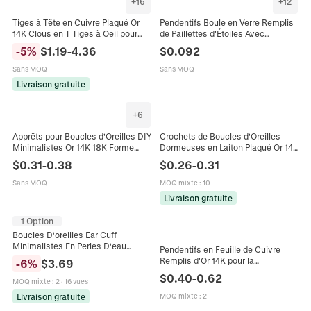
+
16
+
12
Tiges à Tête en Cuivre Plaqué Or
Pendentifs Boule en Verre Remplis
14K Clous en T Tiges à Oeil pour
de Paillettes d'Étoiles Avec
Fabrication de Bijoux DIY Boucles
Capuchon en Alliage Doré
-
5
%
$
1.19
-
4.36
$
0.092
d'Oreilles Bracelet Matériaux de
Breloques pour Boucles d'Oreilles
Perles
Sans MOQ
Sans MOQ
Livraison gratuite
+
6
Apprêts pour Boucles d'Oreilles DIY
Crochets de Boucles d'Oreilles
Minimalistes Or 14K 18K Forme
Dormeuses en Laiton Plaqué Or 14K
Coeur Texture Torsadée Créoles
Avec Base de Plateau Rond Vide
$
0.31
-
0.38
$
0.26
-
0.31
Rondes pour Création Bijoux
Pour la Fabrication de Bijoux DIY
Femme
Sans MOQ
MOQ mixte
:
10
Livraison gratuite
1 Option
Boucles D'oreilles Ear Cuff
Minimalistes En Perles D'eau
Pendentifs en Feuille de Cuivre
Douce Blanches Linéaires Non
Remplis d'Or 14K pour la
-
6
%
$
3.69
Percées Alliage Plaqué Or Pour
Fabrication de Bijoux Breloques
$
0.40
-
0.62
Femmes Élégantes
MOQ mixte
:
2
·
16 vues
Botaniques Texturées Composants
en Feuille pour Boucles d'Oreilles
Livraison gratuite
MOQ mixte
:
2
DIY