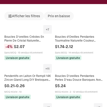
Afficher les filtres
Prix en baisse
+
7
Boucles D'oreilles Créoles En
Boucles d'Oreilles Pendantes
Pierre De Cristal Naturelle
Tourmaline Naturelle Couleur
Pendentif Cylindre Or Rempli 14K
Bonbon Tournesol Or Rempli 14K
-
4
%
$
2.07
$
1.74
-
2.12
Bijoux Vintage Femmes
Enroulé de Fil Bijoux Faits Main
Femme
Sans MOQ
·
15 vendus récemment
Sans MOQ
·
14 vendus récemment
Livraison gratuite
Livraison gratuite
+
11
Pendentifs en Laiton Or Rempli 14K
Boucles D'oreilles Pendantes
Zircon Gland Long DIY Breloques
Perles D'eau Douce Baroques Avec
Boucles d'Oreilles Micro Pavé Petit
Tige En Argent 925 Bijoux Vintage
$
0.21
-
0.26
$
5.24
Pendentif Accessoires Bijoux
Pour Femmes
MOQ mixte
:
10
MOQ mixte
:
2
·
12 vendus récemment
Livraison gratuite
Livraison gratuite