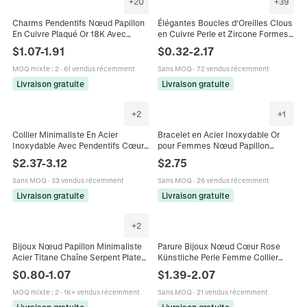
+
20
+
39
Charms Pendentifs Nœud Papillon
Élégantes Boucles d'Oreilles Clous
En Cuivre Plaqué Or 18K Avec
en Cuivre Perle et Zircone Formes
Zircone Pour La Fabrication De
Couronne Nœud Feuille Étoile pour
$
1.07
-
1.91
$
0.32
-
2.17
Bijoux Bricolage
Femme Bijoux Cadeau Plaqué
Platine Or Rose
MOQ mixte
:
2
·
61 vendus récemment
Sans MOQ
·
72 vendus récemment
Livraison gratuite
Livraison gratuite
+
2
+
1
Collier Minimaliste En Acier
Bracelet en Acier Inoxydable Or
Inoxydable Avec Pendentifs Cœur
pour Femmes Nœud Papillon
Nœud Et Künstliche Perle Bijoux
Strass Arbre de Vie Pendentif Clé
$
2.37
-
3.12
$
2.75
Élégants Plaqué Or Argent
Bracelet Charme Réglable Bijoux
de Mode
Sans MOQ
·
33 vendus récemment
Sans MOQ
·
26 vendus récemment
Livraison gratuite
Livraison gratuite
+
2
Bijoux Nœud Papillon Minimaliste
Parure Bijoux Nœud Cœur Rose
Acier Titane Chaîne Serpent Plate
Künstliche Perle Femme Collier
Plaqué Or Accessoires Élégants
Pendentif Zircon Tige Boucles
$
0.80
-
1.07
$
1.39
-
2.07
Pour Femmes
Argent Élégant Acier Titane Plaqué
Or
MOQ mixte
:
2
·
1K+ vendus récemment
Sans MOQ
·
21 vendus récemment