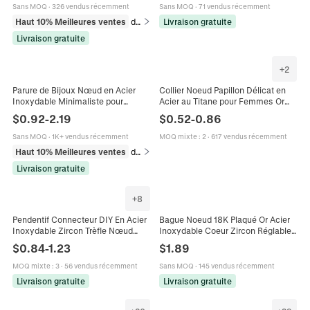
Doigt à la Mode
Sans MOQ
·
326 vendus récemment
Sans MOQ
·
71 vendus récemment
Haut 10% Meilleures ventes
dans Bagues
Livraison gratuite
Livraison gratuite
+
2
Parure de Bijoux Nœud en Acier
Collier Noeud Papillon Délicat en
Inoxydable Minimaliste pour
Acier au Titane pour Femmes Or
Femme Collier et Boucles
Argent Chaîne à Perles Pendentif
$
0.92
-
2.19
$
0.52
-
0.86
d'Oreilles Plaqué Or Argent Bijoux
Élégant Bijoux Bague Cadeau
Mode Délicats
Sans MOQ
·
1K+ vendus récemment
MOQ mixte
:
2
·
617 vendus récemment
Haut 10% Meilleures ventes
dans Ensembles de bijoux
Livraison gratuite
+
8
Pendentif Connecteur DIY En Acier
Bague Noeud 18K Plaqué Or Acier
Inoxydable Zircon Trèfle Nœud
Inoxydable Coeur Zircon Réglable
Fleur Croix Pour La Fabrication De
Ouvert Bijoux Tendance Femmes
$
0.84
-
1.23
$
1.89
Bijoux Or Noir Blanc
MOQ mixte
:
3
·
56 vendus récemment
Sans MOQ
·
145 vendus récemment
Livraison gratuite
Livraison gratuite