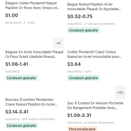
Élégant Collier Pendentif Nœud
Bague Noeud Papillon Acier
Papillon Or Rose Avec Strass et
Inoxydable Plaqué Or Ajustable
Pierre Œil de Chat Chaîne de Pull
Ouverte Torsadée Mignonne Mode
$
1.00
$
0.52
-
0.75
Longue en Alliage Bijoux Femme
Pour Femme
MOQ mixte
:
2
·
2 avis
Sans MOQ
·
27 vendus récemment
Livraison gratuite
+
4
Bagues En Acier Inoxydable Plaqué
Collier Pendentif Cœur Cerise
Or Fleur Soleil Libellule Noeud
Nœud en Acier Inoxydable pour
Géométrique Bijoux Mode Boho
Femme Plaqué Or Chaîne Tressée
$
1.06
-
1.41
$
3.64
Pour Femmes
Strass Bijoux de Mode Cadeau
Élégant
Sans MOQ
Sans MOQ
·
1 avis
Livraison gratuite
Livraison gratuite
+
25
Boucles D'oreilles Pendantes
Sac À Cordon En Velours Pochette
Coeur Noeud Papillon En Acier
De Rangement Portable Avec
Inoxydable Plaquées Or 18 Carats
$
3.14
-
3.41
Noeud En Ruban Satin Broderie
Bijoux De Mode Pour Femmes
$
1.09
-
2.31
Dorée Pour Bijoux Cosmétiques
Sans MOQ
·
205 vendus récemment
Sans MOQ
·
21 vendus récemment
Livraison gratuite
Personnalisable