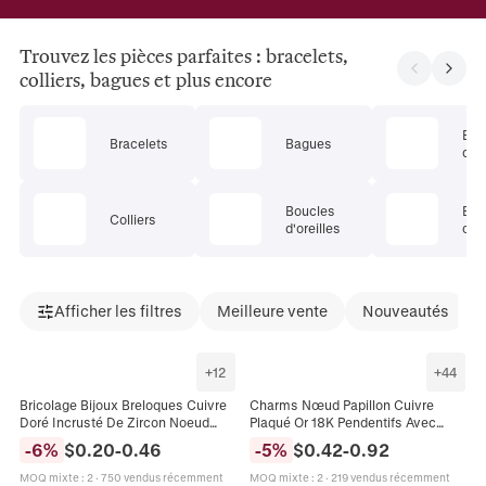
Trouvez les pièces parfaites : bracelets,
colliers, bagues et plus encore
Ens
Bracelets
Bagues
de 
Boucles
Bij
Colliers
d'oreilles
cor
Afficher les filtres
Meilleure vente
Nouveautés
+
12
+
44
Bricolage Bijoux Breloques Cuivre
Charms Nœud Papillon Cuivre
Doré Incrusté De Zircon Noeud
Plaqué Or 18K Pendentifs Avec
Coeur Trèfle Étoile Lune Formes
Zircon Et Künstliche Perle Pour
-
6
%
$
0.20
-
0.46
-
5
%
$
0.42
-
0.92
Pour Bracelet
Création De Bijoux Collier Boucles
Oreilles
MOQ mixte
:
2
·
750 vendus récemment
MOQ mixte
:
2
·
219 vendus récemment