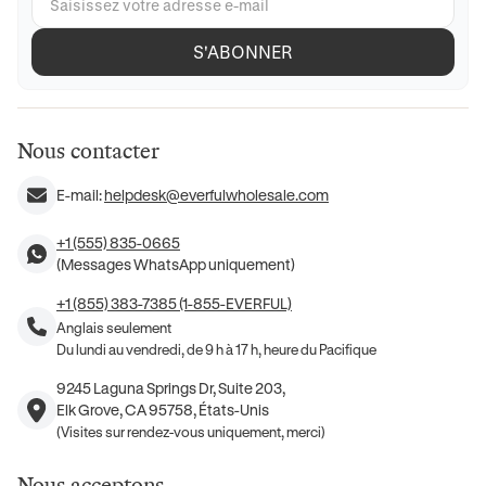
S'ABONNER
Nous contacter
E-mail:
helpdesk@everfulwholesale.com
+1 (555) 835-0665
(Messages WhatsApp uniquement)
+1 (855) 383-7385 (1-855-EVERFUL)
Anglais seulement
Du lundi au vendredi, de 9 h à 17 h, heure du Pacifique
9245 Laguna Springs Dr, Suite 203,
Elk Grove, CA 95758, États-Unis
(Visites sur rendez-vous uniquement, merci)
Nous acceptons