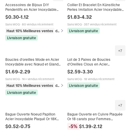
Accessoires de Bijoux DIY
Collier Et Bracelet En Künstliche
Pendentifs en Acier Inoxydable
Perles Imitation Acier Inoxydable
Plaqué Or Émail Cœur Nœud
Plaqué Or Coquillage Étoile De Mer
$
0.30
-
1.12
$
1.83
-
4.32
Coquillage Étoile de Mer Breloques
Nœud Bijoux Pour Femmes
pour Collier Femme
Sans MOQ
·
80 vendus récemment
Sans MOQ
·
357 vendus récemment
Haut 10% Meilleures ventes
dans Pendentifs
Livraison gratuite
Livraison gratuite
+
7
Boucles d'oreilles Mode en Acier
Lot de 3 Paires de Boucles
Inoxydable avec Nœud et Gland
d'Oreilles Clous en Acier
pour Femmes Plaquées Or 18K
Inoxydable pour Femme Plaqué Or
$
1.69
-
2.29
$
2.59
-
3.30
Chaîne Serpent Bijoux
18K Cœur Fleur Perle Zirconia
Minimalistes
Sans MOQ
·
1K+ vendus récemment
Sans MOQ
·
18 vendus récemment
Haut 10% Meilleures ventes
dans Boucles d'oreilles
Livraison gratuite
Livraison gratuite
+
7
Bague Ouverte Noeud Papillon
Bague Ouverte en Cuivre Plaquée
Acier Inoxydable Plaqué Or 18K
Or 18 carats pour Femmes
Ajustable Bande Torsadée
Incrustée de Strass Réglable
$
0.52
-
0.75
-
5
%
$
1.39
-
2.12
Minimaliste Bijoux Pour Femmes
Nœud Papillon Étincelant Bijoux de