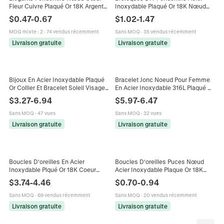
Fleur Cuivre Plaqué Or 18K Argent
Inoxydable Plaqué Or 18K Nœud
Avec Zircone Accessoires Bijoux
Papillon Soleil Étanche
$
0.47
-
0.67
$
1.02
-
1.47
DIY Pour Femmes
Hypoallergénique Pour Création
Bijoux
MOQ mixte
:
2
·
74 vendus récemment
Sans MOQ
·
35 vendus récemment
Livraison gratuite
Livraison gratuite
Bijoux En Acier Inoxydable Plaqué
Bracelet Jonc Noeud Pour Femme
Or Collier Et Bracelet Soleil Visage
En Acier Inoxydable 316L Plaqué Or
Coeur Noeud Perles Céramique
18K Avec Noeud En Strass Bijoux
$
3.27
-
6.94
$
5.97
-
6.47
Fleur Bleu Blanc Femmes
Mode Cadeau De Noël
Sans MOQ
·
47 vues
Sans MOQ
·
32 vues
Livraison gratuite
Livraison gratuite
Boucles D'oreilles En Acier
Boucles D'oreilles Puces Nœud
Inoxydable Plqué Or 18K Coeur
Acier Inoxydable Plaque Or 18K
Serpent Noeud Künstliche Perle
Minimaliste Bijoux Pour Femmes
$
3.74
-
4.46
$
0.70
-
0.94
Baroque Zircon Strass Mode
Style Simple Polyvalent
Femme
Sans MOQ
·
69 vendus récemment
Sans MOQ
·
20 vendus récemment
Livraison gratuite
Livraison gratuite