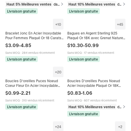
Haut 5% Meilleures ventes
dans Breloques
Haut 10% Meilleures ventes
dans Breloques
Livraison gratuite
Livraison gratuite
+
10
+
45
Bracelet Jonc En Acier Inoxydable
Bagues en Argent Sterling 925
Pour Femmes Plaqué Or 18 Carats
Plaqué Or 18K avec Grenat Naturel
Style Ins Ouvert Coquillage Nœud
pour Femme Minimaliste Vintage
$
3.09
-
4.85
$
10.30
-
50.99
Géométrique
Pierre Rouge Serpent Cœur Bagues
Réglables
Sans MOQ
·
284 vendus récemment
Sans MOQ
·
17 vendus récemment
Livraison gratuite
Livraison gratuite
+
20
Boucles D'oreilles Puces Noeud
Boucles D'oreilles Puces Noeud
Coeur Fleur En Acier Inoxydable
Acier Inoxydable Plaqué Or 18K
Avec Placage Or 18K Et Zircon Pour
Chic Simple Bijoux D'oreille Pour
$
0.99
-
2.21
$
0.83
-
1.06
Femmes Bijoux Mode
Femmes Doux Style Minimaliste
Sans MOQ
·
310 vendus récemment
Sans MOQ
·
607 vendus récemment
Livraison gratuite
Haut 10% Meilleures ventes
dans Boucles d'oreilles
Livraison gratuite
+
24
+
2