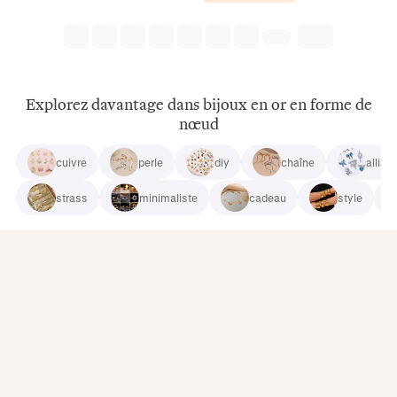
Explorez davantage dans bijoux en or en forme de
nœud
cuivre
perle
diy
chaîne
alliag
strass
minimaliste
cadeau
style