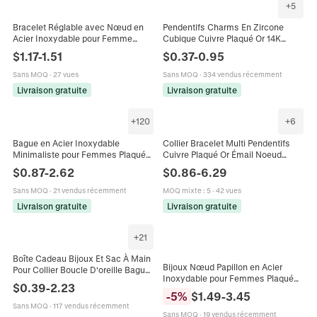
+
5
Bracelet Réglable avec Nœud en
Pendentifs Charms En Zircone
Acier Inoxydable pour Femme
Cubique Cuivre Plaqué Or 14K
Chaîne Vénitienne Minimaliste Or
Nœud Chat Queue De Poisson Pour
$
1.17
-
1.51
$
0.37
-
0.95
Argent Pendentif Bijoux
Création De Bijoux DIY Colliers
Bracelets
Sans MOQ
·
27 vues
Sans MOQ
·
334 vendus récemment
Livraison gratuite
Livraison gratuite
+
120
+
6
Bague en Acier Inoxydable
Collier Bracelet Multi Pendentifs
Minimaliste pour Femmes Plaqué
Cuivre Plaqué Or Émail Noeud
Or Cœur Nœud Géométrique
Coeur Os De Chien Künstliche
$
0.87
-
2.62
$
0.86
-
6.29
Strass Bague Bijoux de Mode
Perle Bijoux Réglables Pour
Cadeau
Femmes
Sans MOQ
·
21 vendus récemment
MOQ mixte
:
5
·
42 vues
Livraison gratuite
Livraison gratuite
+
21
Boîte Cadeau Bijoux Et Sac À Main
Bijoux Nœud Papillon en Acier
Pour Collier Boucle D'oreille Bague
Inoxydable pour Femmes Plaqué
Emballage Papier Élégant Avec
$
0.39
-
2.23
Or Argent Nœud Bague Ouverte
Ruban Satin Dorure
-
5
%
$
1.49
-
3.45
Boucles d'Oreilles Clous Collier
Sans MOQ
·
117 vendus récemment
Bracelet
Sans MOQ
·
19 vendus récemment