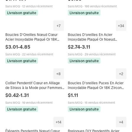
Nœud Animal Bijoux De Mode
Bijoux Doux Pour Femmes
Sans MOQ
·
12 vendus récemment
Sans MOQ
·
195 vendus récemment
Livraison gratuite
Livraison gratuite
+
7
+
34
Boucles D'Oreilles Nœud Cœur
Boucles D'oreilles En Acier
Acier Inoxydable Plaqué Or 18K
Inoxydable Plaqué Or Noeud
Zircon Künstliche Perle
Géométrique Künstliche Perle
$
3.01
-
4.85
$
2.74
-
3.11
Imperméable Hypoallergénique
Strass Céleste Bijoux De Mode
Bijoux Tendance Femmes
Vintage Pour Femmes
Sans MOQ
·
22 vendus récemment
Sans MOQ
·
29 vendus récemment
Livraison gratuite
Livraison gratuite
+
8
+
2
Collier Pendentif Cœur en Alliage
Boucles D'oreilles Puces En Acier
de Strass à la Mode pour Femmes
Inoxydable Plaqué Or 18K Zircon
Choker Multicouche avec Croix et
Cœur Fleur Rose Noeud Formes
$
0.42
-
1.31
$
1.11
Papillon Bijoux en Chaîne Or Argent
Étanche Hypoallergénique Pour
Femmes
Sans MOQ
·
16 vendus récemment
Sans MOQ
·
15 vendus récemment
Livraison gratuite
Livraison gratuite
+
14
+
4
Élégants Pendentifs Nœud Cœur
Breloques DIY Pendentifs Acier