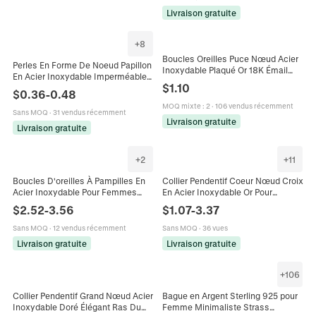
Livraison gratuite
+
8
Boucles Oreilles Puce Nœud Acier
Perles En Forme De Noeud Papillon
Inoxydable Plaqué Or 18K Émail
En Acier Inoxydable Imperméable
Texture Marbre Bijoux Élégants
$
1.10
Plaqué Or Connecteurs Pour DIY
Mode Pour Femmes
$
0.36
-
0.48
Bijoux Collier
MOQ mixte
:
2
·
106 vendus récemment
Sans MOQ
·
31 vendus récemment
Livraison gratuite
Livraison gratuite
+
2
+
11
Boucles D'oreilles À Pampilles En
Collier Pendentif Coeur Nœud Croix
Acier Inoxydable Pour Femmes
En Acier Inoxydable Or Pour
Noeud Coeur Fleur Zircon Plqué Or
Femmes Style Vintage Français
$
2.52
-
3.56
$
1.07
-
3.37
Élégant Minimaliste Bijoux D'oreille
Fermoir À Bascule Bijoux
Sans MOQ
·
12 vendus récemment
Sans MOQ
·
36 vues
Livraison gratuite
Livraison gratuite
+
106
Collier Pendentif Grand Nœud Acier
Bague en Argent Sterling 925 pour
Inoxydable Doré Élégant Ras Du
Femme Minimaliste Strass