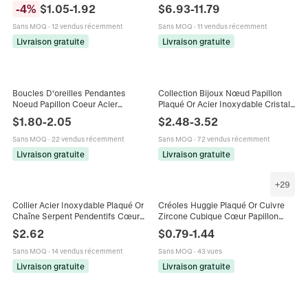
Cou En Künstliche Perles Bijoux De
Incrusté Couronne Nœud
-
4
%
$
1.05
-
1.92
$
6.93
-
11.79
Mode Pour Femmes
Géométrie Réglable Or Argent
Couleur Bijoux Mode
Sans MOQ
·
12 vendus récemment
Sans MOQ
·
11 vendus récemment
Livraison gratuite
Livraison gratuite
Boucles D'oreilles Pendantes
Collection Bijoux Nœud Papillon
Noeud Papillon Coeur Acier
Plaqué Or Acier Inoxydable Cristal
Inoxydable Plaqué Or 18K Style INS
Cœur Rose Collier Bracelet
$
1.80
-
2.05
$
2.48
-
3.52
Bijoux Pour Femmes
Boucles Oreilles Élégant Tendance
Femmes
Sans MOQ
·
22 vendus récemment
Sans MOQ
·
72 vendus récemment
Livraison gratuite
Livraison gratuite
+
29
Collier Acier Inoxydable Plaqué Or
Créoles Huggie Plaqué Or Cuivre
Chaîne Serpent Pendentifs Cœur
Zircone Cubique Cœur Papillon
Nœud Künstliche Perle Baroque
Nœud Géométrique Tendance INS
$
2.62
$
0.79
-
1.44
Zircon Cristal Femmes Bijoux
Mode Pour Femmes
Vintage
Sans MOQ
·
14 vendus récemment
Sans MOQ
·
43 vues
Livraison gratuite
Livraison gratuite