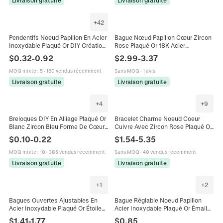
Livraison gratuite
Livraison gratuite
+
42
Pendentifs Noeud Papillon En Acier
Bague Nœud Papillon Cœur Zircon
Inoxydable Plaqué Or DIY Création
Rose Plaqué Or 18K Acier
De Bijoux Breloques Accessoires
Inoxydable Bijoux Mode Pour
$
0.32
-
0.92
$
2.99
-
3.37
Collier Bracelet
Femmes Accessoires Style Niche
MOQ mixte
:
5
·
160 vendus récemment
Sans MOQ
·
1 avis
Livraison gratuite
Livraison gratuite
+
4
+
9
Breloques DIY En Alliage Plaqué Or
Bracelet Charme Noeud Coeur
Blanc Zircon Bleu Forme De Cœur
Cuivre Avec Zircon Rose Plaqué Or
Nœud Papillon Ours Pour La
14K Bijoux Doux Pour Femmes
$
0.10
-
0.22
$
1.54
-
5.35
Création De Colliers Boucles
Cadeau Valentin
MOQ mixte
:
10
·
385 vendus récemment
Sans MOQ
·
40 vendus récemment
Livraison gratuite
Livraison gratuite
+
1
+
2
Bagues Ouvertes Ajustables En
Bague Réglable Noeud Papillon
Acier Inoxydable Plaqué Or Étoile
Acier Inoxydable Plaqué Or Émail
De Mer Serpent Hippocampe
Goutte Huile Bande Torsadée
$
1.41
-
1.77
$
0.85