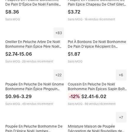
De Pain D'Épice De Noël Famille
Pain Epice Chapeau De Chef Gilet
Gnomes En Tricot Avec Lumières
Tricoté Jupe Décoration De Noël
$
8.36
$
3.72
LED Décoration Festive Maison
Figures De Couple
Cadeaux
Sans MOQ
Sans MOQ
·
16 vendus récemment
+
83
Oreiller En Peluche Arbre De Noël
Pot À Bonbons De Noël Bonhomme
Bonhomme Pain Épice Père Noël
De Pain D'épice Récipient En
Jouet Doux Coussin Décoratif
Plastique Tissu Décoration De
$
2.74
-
15.06
$
1.87
Canapé Cadeau Fête
Table Pour Enfants
Sans MOQ
·
29 vendus récemment
Sans MOQ
+
22
+
6
Poupée En Peluche De Noël Gnome
Coussin En Peluche De Noël
Bonhomme Pain Épice Pingouin
Bonhomme Pain Épices Sapin Boîte
Tricot Fourrure Nordique Bureau
Cadeau Couronne Rembourrage
$
0.96
-
3.29
-
12
%
$
2.41
-
6.02
Fête Décoration Vacances
Doux Décor Fête Cadeau
Vacances
Sans MOQ
·
49 vendus récemment
Sans MOQ
·
56 vendus récemment
+
7
Poupée En Peluche Bonhomme De
Miniature Maison de Poupée
Pain D'épice Noël Jambes
Décoration de Noël Bouteilles de