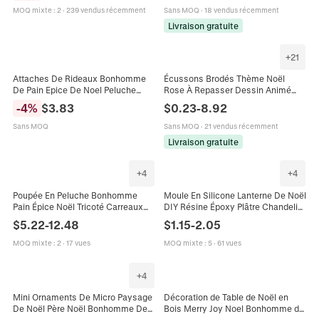
D'Épices Décoratif Rouge
Maison Nouveauté
MOQ mixte
:
2
·
239 vendus récemment
Sans MOQ
·
18 vendus récemment
Livraison gratuite
+
21
Attaches De Rideaux Bonhomme
Écussons Brodés Thème Noël
De Pain Epice De Noel Peluche
Rose À Repasser Dessin Animé
Sherpa Tissu Tricote Boucle
Bonhomme De Pain D Épice Renne
-
4
%
$
3.83
$
0.23
-
8.92
Decoration Maison
Bonhomme De Neige Pour
Vêtements Décoration DIY
Sans MOQ
Sans MOQ
·
21 vendus récemment
Livraison gratuite
+
4
+
4
Poupée En Peluche Bonhomme
Moule En Silicone Lanterne De Noël
Pain Épice Noël Tricoté Carreaux
DIY Résine Époxy Plâtre Chandelier
Rouges Ornement Bureau Jambes
Veilleuse Bonhomme De Pain
$
5.22
-
12.48
$
1.15
-
2.05
Télescopiques
D'Épices Cerf
MOQ mixte
:
2
·
17 vues
MOQ mixte
:
5
·
61 vues
+
4
Mini Ornaments De Micro Paysage
Décoration de Table de Noël en
De Noël Père Noël Bonhomme De
Bois Merry Joy Noel Bonhomme de