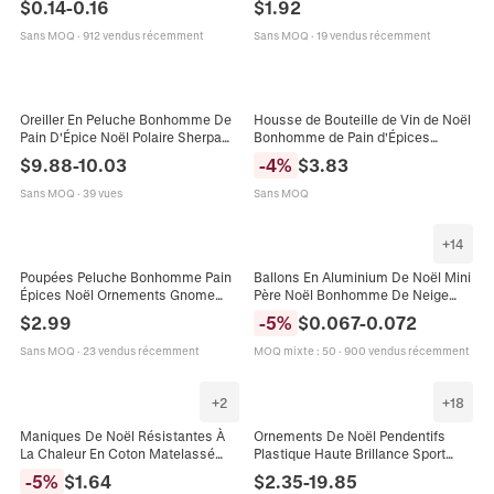
$
0.14
-
0.16
$
1.92
Fête Vacances
Renne Boulangerie Pain Épice
Slogan
Sans MOQ
·
912 vendus récemment
Sans MOQ
·
19 vendus récemment
Oreiller En Peluche Bonhomme De
Housse de Bouteille de Vin de Noël
Pain D'Épice Noël Polaire Sherpa
Bonhomme de Pain d'Épices
Jouet Rembourré Doux Coussin
Peluche Toque de Chef Décoration
$
9.88
-
10.03
-
4
%
$
3.83
Décoratif Pour Maison Fête Cadeau
Créative de Table de Fête
Sans MOQ
·
39 vues
Sans MOQ
+
14
Poupées Peluche Bonhomme Pain
Ballons En Aluminium De Noël Mini
Épices Noël Ornements Gnome
Père Noël Bonhomme De Neige
Polyester Résine Écharpe Carreaux
Élan Pour Décoration De Fête De
$
2.99
-
5
%
$
0.067
-
0.072
Rouge Décor Fête Vacances
Noël
Sans MOQ
·
23 vendus récemment
MOQ mixte
:
50
·
900 vendus récemment
+
2
+
18
Maniques De Noël Résistantes À
Ornements De Noël Pendentifs
La Chaleur En Coton Matelassé
Plastique Haute Brillance Sport
Tampons Chauds Pour La Cuisine
Père Noël Casse Noisette
-
5
%
$
1.64
$
2.35
-
19.85
Pâtisserie Bonhomme De Pain
Bonhomme Pain Épice Décor