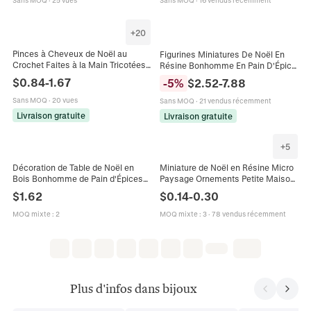
Sans MOQ
·
25 vues
Sans MOQ
·
16 vendus récemment
+
20
Pinces à Cheveux de Noël au
Figurines Miniatures De Noël En
Crochet Faites à la Main Tricotées
Résine Bonhomme En Pain D'Épice
Père Noël Sapin de Noël
Bonhomme De Neige Renne Micro
$
0.84
-
1.67
-
5
%
$
2.52
-
7.88
Bonhomme de Pain d'Épices
Paysage Décoration De Bureau
Sans MOQ
·
20 vues
Sans MOQ
·
21 vendus récemment
Livraison gratuite
Livraison gratuite
+
5
Décoration de Table de Noël en
Miniature de Noël en Résine Micro
Bois Bonhomme de Pain d'Épices
Paysage Ornements Petite Maison
Avec Trépied Holiday Wishes
de Neige Renne Bonhomme de
$
1.62
$
0.14
-
0.30
Gingerbread Kisses Ornement
Neige Décoration de Bureau DIY
MOQ mixte
:
2
MOQ mixte
:
3
·
78 vendus récemment
Plus d'infos dans bijoux