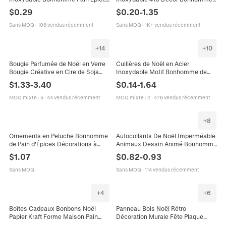
Bonhomme De Neige Renne Sapin
De Pain D'Épice Et Neige Café
$
0.29
$
0.20
-
1.35
Moules À Biscuits Pour Fêtes
Dessert Cuillères À Mélanger
Cadeau
Sans MOQ
·
106 vendus récemment
Sans MOQ
·
1K+ vendus récemment
+
14
+
10
Bougie Parfumée de Noël en Verre
Cuillères de Noël en Acier
Bougie Créative en Cire de Soja
Inoxydable Motif Bonhomme de
Décoration Festive Bonhomme
Pain d'Épices Bonhomme de Neige
$
1.33
-
3.40
$
0.14
-
1.64
Pain d'Épice Père Noël Cadeau
Étoile pour Fête de Vacances
MOQ mixte
:
5
·
44 vendus récemment
MOQ mixte
:
2
·
476 vendus récemment
+
8
Ornements en Peluche Bonhomme
Autocollants De Noël Imperméable
de Pain d'Épices Décorations à
Animaux Dessin Animé Bonhomme
Suspendre pour Arbre de Noël
De Neige Décalcomanies Pour
$
1.07
$
0.82
-
0.93
Poupées de Couple Cartoon
Ordinateur Skate Téléphone Lindo
Sans MOQ
Sans MOQ
·
114 vendus récemment
+
4
+
6
Boîtes Cadeaux Bonbons Noël
Panneau Bois Noël Rétro
Papier Kraft Forme Maison Pain
Décoration Murale Fête Plaque
Épice Emballage Biscuits Portable
Suspendue Cadre Photo Bois