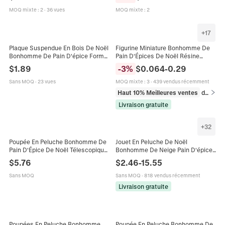
Vacances
MOQ mixte
:
2
·
36 vues
MOQ mixte
:
2
+
17
Plaque Suspendue En Bois De Noël
Figurine Miniature Bonhomme De
Bonhomme De Pain D'épice Forme
Pain D'Épices De Noël Résine
Planche À Découper Cadeau
Micro Paysage Décoration De
$
1.89
-
3
%
$
0.064
-
0.29
Professeur Décoration Maison
Bureau Dessin Animé Décor De
Fête
Sans MOQ
·
23 vues
MOQ mixte
:
3
·
439 vendus récemment
Haut 10% Meilleures ventes
dans Décoration intérieure
Livraison gratuite
+
32
Poupée En Peluche Bonhomme De
Jouet En Peluche De Noël
Pain D'Épice De Noël Télescopique
Bonhomme De Neige Pain D'épice
Debout Tissu Velours Côtelé
Arbre Renne Père Noël Poupée
$
5.76
$
2.46
-
15.55
Décoration Maison Ornement
Douce Décoration De Maison De
Vacances Cadeau
Sans MOQ
Sans MOQ
·
818 vendus récemment
Livraison gratuite
Poupées En Peluche Bonhomme
Poupée En Peluche Bonhomme De