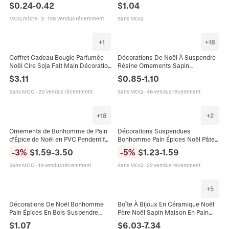
Neige Renne Bonhomme De Pain
Pain d'Épices Nain Décor pour
$
0.24
-
0.42
$
1.04
D'épice En Résine Décor De
Maison Bureau Fête Bureau
Bureau DIY
MOQ mixte
:
3
·
138 vendus récemment
Sans MOQ
+
1
+
18
Coffret Cadeau Bougie Parfumée
Décorations De Noël À Suspendre
Noël Cire Soja Fait Main Décoration
Résine Ornements Sapin
Fête Bonhomme Pain Épice Forme
Bonhomme De Neige Bonhomme
$
3.11
$
0.85
-
1.10
Arbre
De Pain D Épice Père Noël Traîneau
Cloche Style Vintage Avec Corde
Sans MOQ
·
20 vendus récemment
Sans MOQ
·
46 vendus récemment
En Jute
+
18
+
2
Ornements de Bonhomme de Pain
Décorations Suspendues
d'Épice de Noël en PVC Pendentifs
Bonhomme Pain Épices Noël Pâte
en Caoutchouc Souple pour Arbre
Polymère Mignon Festif Sapin Noël
-
3
%
$
1.59
-
3.50
-
5
%
$
1.23
-
1.59
de Noël Décorations
Maison Fête Cadeau Enfant
Sans MOQ
·
19 vendus récemment
Sans MOQ
·
22 vendus récemment
+
5
Décorations De Noël Bonhomme
Boîte À Bijoux En Céramique Noël
Pain Épices En Bois Suspendre
Père Noël Sapin Maison En Pain
Arbre Jambes Longues Pendentif
Épices Contenant Peint À Main
$
1.07
$
6.03
-
7.34
Perles En Bois Fête
Charnière Décoration