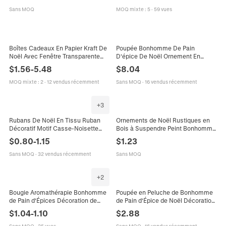
Sans MOQ
MOQ mixte
:
5
·
59 vues
Boîtes Cadeaux En Papier Kraft De
Poupée Bonhomme De Pain
Noël Avec Fenêtre Transparente
D'épice De Noël Ornement En
Emballage Bonbons Pain Épice
Tissu Tricoté Peluche Traditionnel
$
1.56
-
5.48
$
8.04
Père Noël Bonhomme Neige Corde
Mignon Style Chef Père Noël Décor
Étiquettes
MOQ mixte
:
2
·
12 vendus récemment
Sans MOQ
·
16 vendus récemment
+
3
Rubans De Noël En Tissu Ruban
Ornements de Noël Rustiques en
Décoratif Motif Casse-Noisette
Bois à Suspendre Peint Bonhomme
Pain Épice Emballage Cadeau Fête
de Pain d'Épices et Gnome
$
0.80
-
1.15
$
1.23
Décoration Vacances
Pendentifs Festifs pour Décoration
d'Arbre de Noël Fête
Sans MOQ
·
32 vendus récemment
Sans MOQ
+
2
Bougie Aromathérapie Bonhomme
Poupée en Peluche de Bonhomme
de Pain d'Épices Décoration de
de Pain d'Épice de Noël Décoration
Noël Créative Cire de Soja Fait
de Fête Mignon Dessin Animé Chef
$
1.04
-
1.10
$
2.88
Main Cadeau Parfum de Maison
Couple Ornement de Fête