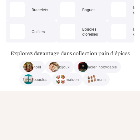
Ens
Bracelets
Bagues
de 
Boucles
Bij
Colliers
d'oreilles
cor
Explorez davantage dans collection pain d'épices
noël
bijoux
acier inoxydable
boucles
maison
main