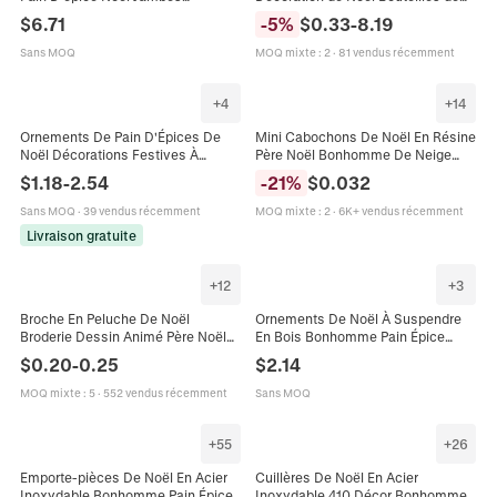
Télescopiques Chapeau De Chef
Bonbons Bonhomme de Pain
$
6.71
-
5
%
$
0.33
-
8.19
Décoration Intérieure
d'Épices Ornements en Résine DIY
Sans MOQ
MOQ mixte
:
2
·
81 vendus récemment
+
4
+
14
Ornements De Pain D'Épices De
Mini Cabochons De Noël En Résine
Noël Décorations Festives À
Père Noël Bonhomme De Neige
Suspendre En Mousse Pour
Pain D'Épices Dos Plat
$
1.18
-
2.54
-
21
%
$
0.032
Décoration De Sapin Formes De
Accessoires De Décoration DIY
Maison De Bonbons
Sans MOQ
·
39 vendus récemment
MOQ mixte
:
2
·
6K+ vendus récemment
Livraison gratuite
+
12
+
3
Broche En Peluche De Noël
Ornements De Noël À Suspendre
Broderie Dessin Animé Père Noël
En Bois Bonhomme Pain Épice
Bonhomme De Neige Renne Sapin
Gnome Décoration De Sapin Pour
$
0.20
-
0.25
$
2.14
Accessoire DIY
Fête Maison
MOQ mixte
:
5
·
552 vendus récemment
Sans MOQ
+
55
+
26
Emporte-pièces De Noël En Acier
Cuillères De Noël En Acier
Inoxydable Bonhomme Pain Épices
Inoxydable 410 Décor Bonhomme