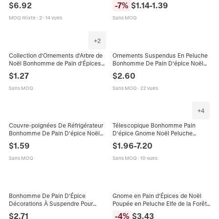
Bonhomme de Neige Pendants
Sapin Étoile Latex pour Décoration
$
6.92
-
7
%
$
1.14
-
1.39
pour Décoration de Sapin Festive
de Fête de Vacances Maison
MOQ mixte
:
2
·
14 vues
Sans MOQ
+
2
Collection d'Ornements d'Arbre de
Ornements Suspendus En Peluche
Noël Bonhomme de Pain d'Épices
Bonhomme De Pain D'épice Noël
en Résine Pendentif Suspendu
Tissu Avec Longues Jambes En
$
1.27
$
2.60
Peint à la Main Décor de Noël
Perles Bois Style Chef
Traditionnel Maison Fête
Sans MOQ
Sans MOQ
·
22 vues
+
4
Couvre-poignées De Réfrigérateur
Télescopique Bonhomme Pain
Bonhomme De Pain D'épice Noël
D'épice Gnome Noël Peluche
Décoration Appareil Cuisine
Décoration Tissu Velours Côtelé
$
1.59
$
1.96
-
7.20
Housses Protection Feutre
Suspendu Cadeau Vacances
Bonbons Stockage
Sans MOQ
Sans MOQ
·
10 vues
Bonhomme De Pain D'Épice
Gnome en Pain d'Épices de Noël
Décorations À Suspendre Pour
Poupée en Peluche Elfe de la Forêt
Sapin De Noël Poupée En Peluche
Sans Visage Décoration Ornement
$
2.71
-
4
%
$
3.43
Tricotée Décor De Fête
en Tissu pour Maison Fête