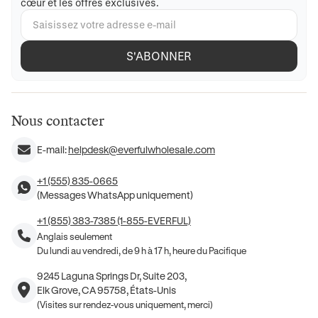
cœur et les offres exclusives.
S'ABONNER
Nous contacter
E-mail:
helpdesk@everfulwholesale.com
+1 (555) 835-0665
(Messages WhatsApp uniquement)
+1 (855) 383-7385 (1-855-EVERFUL)
Anglais seulement
Du lundi au vendredi, de 9 h à 17 h, heure du Pacifique
9245 Laguna Springs Dr, Suite 203,
Elk Grove, CA 95758, États-Unis
(Visites sur rendez-vous uniquement, merci)