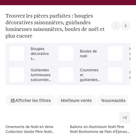
Trouvez les pièces parfaites : bougies
décoratives saisonnières, guirlandes
lumineuses saisonnières, boules de noël et
plus encore
Bougies
Hou
Boules de
décorative
de 
noël
s
déc
saisonnière
s
s
sai
Guirlandes
Couronnes
Cal
s
lumineuses
et
de l
saisonnière
guirlandes
s
de fête
Afficher les filtres
Meilleure vente
Nouveautés
+
2
Ornements de Noël en Verre
Ballons en Aluminium Noël Père
Collection Variée Père Noël
Noël Bonhomme de Pain d'Épices