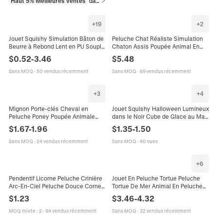
Haut 5% Meilleures ventes
dans Jouets et jeux
+
19
+
2
Jouet Squishy Simulation Bâton de
Peluche Chat Réaliste Simulation
Beurre à Rebond Lent en PU Souple
Chaton Assis Poupée Animal En
Anti-stress Sensoriel pour Adultes
Peluche Douce Pour Décoration
$
0.52
-
3.46
$
5.48
Enfants Cadeau Décompression
Maison Cadeaux Enfants
Sans MOQ
·
50 vendus récemment
Sans MOQ
·
69 vendus récemment
+
3
+
4
Mignon Porte-clés Cheval en
Jouet Squishy Halloween Lumineux
Peluche Poney Poupée Animale
dans le Noir Cube de Glace au Malt
Rembourrée Pendentif de Sac Avec
Anti-stress Chauve-souris
$
1.67
-
1.96
$
1.35
-
1.50
Boucle Métallique Pour Enfants
Fantôme Citrouille Cadeau
Sans MOQ
·
24 vendus récemment
Sans MOQ
·
40 vues
+
6
Pendentif Licorne Peluche Crinière
Jouet En Peluche Tortue Peluche
Arc-En-Ciel Peluche Douce Corne
Tortue De Mer Animal En Peluche
Paillettes Scintillantes Poupée
Décoration Maison Cadeau Poupée
$
1.23
$
3.46
-
4.32
Mignonne Colorée
Animale Mignonne Pour Enfants
MOQ mixte
:
2
·
94 vendus récemment
Sans MOQ
·
32 vendus récemment