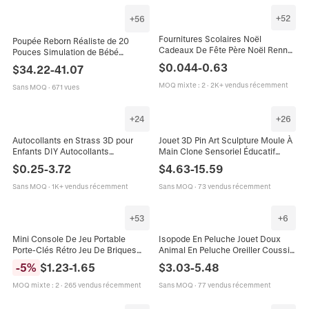
+
52
+
56
Fournitures Scolaires Noël
Poupée Reborn Réaliste de 20
Cadeaux De Fête Père Noël Renne
Pouces Simulation de Bébé
Nouveauté Pour Enfants
Nouveau-né en Silicone Souple
$
0.044
-
0.63
$
34.22
-
41.07
Récompenses
Mélangé Avec Cheveux Enracinés
à la Main et Ensemble de
MOQ mixte
:
2
·
2K+ vendus récemment
Sans MOQ
·
671 vues
Vêtements Mignons Pour Enfants
Cadeau
+
24
+
26
Autocollants en Strass 3D pour
Jouet 3D Pin Art Sculpture Moule À
Enfants DIY Autocollants
Main Clone Sensoriel Éducatif
Décoratifs en Cristal Forme Cœur
Plastique Décoration De Bureau
$
0.25
-
3.72
$
4.63
-
15.59
Étoile Papillon Fleur Autocollants
Cadeau Enfants
Autoadhésifs pour Filles Cadeau
Sans MOQ
·
1K+ vendus récemment
Sans MOQ
·
73 vendus récemment
Jouet
+
53
+
6
Mini Console De Jeu Portable
Isopode En Peluche Jouet Doux
Porte-Clés Rétro Jeu De Briques
Animal En Peluche Oreiller Coussin
Jouet Pour Enfants Pendentif De
Peluche Courte Pour Enfants
-
5
%
$
1.23
-
1.65
$
3.03
-
5.48
Sac Plastique Dessin Animé
Cadeaux Décoration
Cadeau
MOQ mixte
:
2
·
265 vendus récemment
Sans MOQ
·
77 vendus récemment