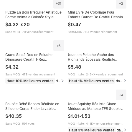
+
31
+
2
Puzzle En Bois Irrégulier Artistique
Mini Livre De Coloriage Pour
Forme Animale Colorée Style
Enfants Carnet De Graffiti Dessin
Mandala Jouet Éducatif Cadeau
Animé Papier Épais Portable Jouet
$
4.32
-
7.20
$
0.47
Pour Enfants Adultes
Éducatif Pour Tout-Petits
Sans MOQ
·
70 vendus récemment
Sans MOQ
·
1K+ vendus récemment
+
6
Grand Sac à Dos en Peluche
Jouet en Peluche Vache des
Dinosaure Créatif T-Rex
Highlands Écossais Réaliste
Tricératops Animal en Peluche Sac
Peluche à Poils Longs Doux Animal
$
4.32
$
5.48
d'école Enfants Dessin Animé
en Peluche Décoration Cadeau
Cadeau Anniversaire
Enfants Adultes
Sans MOQ
·
478 vendus récemment
MOQ mixte
:
2
·
3K+ vendus récemment
Haut 10% Meilleures ventes
dans Jouets et jeux
Haut 1% Meilleures ventes
dans Jouets et jeux
+
4
Poupée Bébé Reborn Réaliste en
Jouet Squishy Réaliste Glace
Silicone Corps Entier Lavable
Méduse au Maltose TPR Souple
Nouveau-Né Endormi Avec
Rebond Lent Anti-stress Jouet
$
40.35
$
1.01
-
1.53
Barboteuse Blanche Cheveux
Sensoriel pour Enfants Adultes
Implantés à la Main
Sans MOQ
·
597 vues
MOQ mixte
:
4
·
1K+ vendus récemment
Haut 3% Meilleures ventes
dans Jouets et jeux