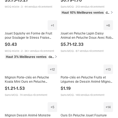
Cadeau Anniversaire Enfants
Charme De Sac
Basketball Foot
MOQ mixte
:
3
·
44 vendus récemment
Sans MOQ
·
213 vendus récemment
Haut 10% Meilleures ventes
dans Porte-clés
+
1
+
6
Jouet Squishy en Forme de Fruit
Jouet en Peluche Lapin Daisy
pour Soulager le Stress Fraise
Animal en Peluche Doux Avec Robe
Raisin Pastèque Ananas Tomate
à Carreaux Broderie Pour Filles
$
0.43
$
5.71
-
12.33
Jouet Sensoriel pour Enfants et
Enfants Cadeau
Adultes
MOQ mixte
:
2
·
3K+ vendus récemment
Sans MOQ
·
87 vendus récemment
Haut 3% Meilleures ventes
dans Jouets et jeux
+
12
+
13
Mignon Porte-clés en Peluche
Porte-clés en Peluche Fruits et
Koala Mini Ours en Peluche
Légumes de Dessin Animé Mignon
Pendentif de Sac à Dos Jouet Doux
Kawaii Fraise Avocat Pastèque
$
1.21
-
1.53
$
1.19
pour Enfants Femmes Cadeau
Pendentif Sac Cadeau pour
Femmes et Enfants
Sans MOQ
·
74 vendus récemment
Sans MOQ
·
149 vendus récemment
+
5
+
14
Mignon Dessin Animé Monstre
Ours En Peluche Jouet Fourrure