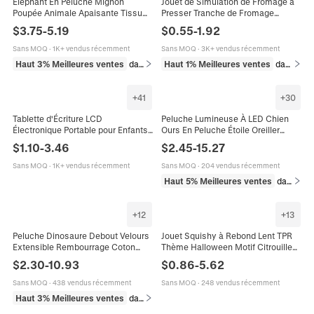
Éléphant En Peluche Mignon
Jouet de Simulation de Fromage à
Poupée Animale Apaisante Tissu
Presser Tranche de Fromage
Cristal Souple Rembourrage Coton
Réaliste Carré TPR Souple
$
3.75
-
5.19
$
0.55
-
1.92
PP Décoration Chambre Bébé
Remontée Lente Jouet Fidget
Cadeau
Cadeau
Sans MOQ
·
1K+ vendus récemment
Sans MOQ
·
3K+ vendus récemment
Haut 3% Meilleures ventes
dans Jouets et jeux
Haut 1% Meilleures ventes
dans Jouets et jeux
+
41
+
30
Tablette d'Écriture LCD
Peluche Lumineuse À LED Chien
Électronique Portable pour Enfants
Ours En Peluche Étoile Oreiller
Avec Bouton d'Effacement Bloc à
Veilleuse Douce Pour Cadeau De
$
1.10
-
3.46
$
2.45
-
15.27
Dessin pour Étudiants Cadeau
Anniversaire Enfants
Sans MOQ
·
1K+ vendus récemment
Sans MOQ
·
204 vendus récemment
Haut 5% Meilleures ventes
dans Jouets et jeux
+
12
+
13
Peluche Dinosaure Debout Velours
Jouet Squishy à Rebond Lent TPR
Extensible Rembourrage Coton
Thème Halloween Motif Citrouille
Broderie Bonbon Oreiller Animal
Squelette Fantôme Jouet Sensoriel
$
2.30
-
10.93
$
0.86
-
5.62
Mignon Cadeau Enfant
Anti-Stress Cadeau
Sans MOQ
·
438 vendus récemment
Sans MOQ
·
248 vendus récemment
Haut 3% Meilleures ventes
dans Jouets et jeux