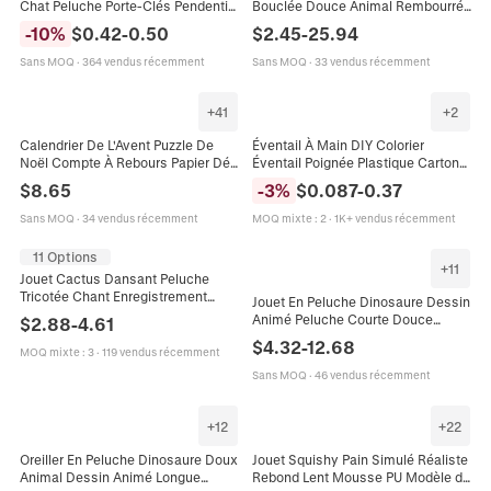
Chat Peluche Porte-Clés Pendentif
Bouclée Douce Animal Rembourré
Doux Animal Rembourré Poupée
Avec Nœud En Ruban Satin Pour
-
10
%
$
0.42
-
0.50
$
2.45
-
25.94
Sac Accessoires Suspendus
Cadeau Anniversaire Enfant
Décoration Maison
Sans MOQ
·
364 vendus récemment
Sans MOQ
·
33 vendus récemment
+
41
+
2
Calendrier De L'Avent Puzzle De
Éventail À Main DIY Colorier
Noël Compte À Rebours Papier Défi
Éventail Poignée Plastique Carton
Décoration De Maison Festive
Motifs Dessin Animé Enfants
$
8.65
-
3
%
$
0.087
-
0.37
Activité Enfants Adultes Cadeau
Peinture Dessin Jouet Éducatif
Cadeaux
Sans MOQ
·
34 vendus récemment
MOQ mixte
:
2
·
1K+ vendus récemment
11 Options
+
11
Jouet Cactus Dansant Peluche
Tricotée Chant Enregistrement
Jouet En Peluche Dinosaure Dessin
Éclairage Torsion Éducatif
Animé Peluche Courte Douce
$
2.88
-
4.61
Électronique Pour Enfants Cadeau
Poupée Animal Rembourrée T-Rex
$
4.32
-
12.68
MOQ mixte
:
3
·
119 vendus récemment
Triceratops Brontosaurus Décor
Cadeau
Sans MOQ
·
46 vendus récemment
+
12
+
22
Oreiller En Peluche Dinosaure Doux
Jouet Squishy Pain Simulé Réaliste
Animal Dessin Animé Longue
Rebond Lent Mousse PU Modèle de