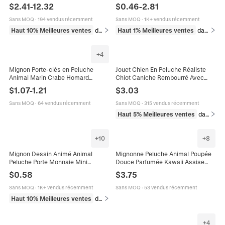
Poupée Pour Dormir Lit Déco
Nourriture Artificielle pour
$
2.41
-
12.32
$
0.46
-
2.81
Kawaii Cadeau Enfants Filles
Soulagement du Stress Jouet de
Décompression
Sans MOQ
·
194 vendus récemment
Sans MOQ
·
1K+ vendus récemment
Haut 10% Meilleures ventes
dans Jouets et jeux
Haut 1% Meilleures ventes
dans Jouets et jeux
+
4
Mignon Porte-clés en Peluche
Jouet Chien En Peluche Réaliste
Animal Marin Crabe Homard
Chiot Caniche Rembourré Avec
Pendentif de Sac Porte-clés en
Écharpe Nœud Papillon Pour
$
1.07
-
1.21
$
3.03
Métal Cadeau Pour Femmes
Cadeau Enfants Déco Maison
Enfants
Sans MOQ
·
64 vendus récemment
Sans MOQ
·
315 vendus récemment
Haut 5% Meilleures ventes
dans Jouets et jeux
+
10
+
8
Mignon Dessin Animé Animal
Mignonne Peluche Animal Poupée
Peluche Porte Monnaie Mini
Douce Parfumée Kawaii Assise
Portefeuille Porte Clés Pochette
Panda Lapin Pingouin Éléphant
$
0.58
$
3.75
Rangement Écouteurs Pour Filles
Dinosaure Cadeau Enfant Décor
Sans MOQ
·
1K+ vendus récemment
Sans MOQ
·
53 vendus récemment
Haut 10% Meilleures ventes
dans Portefeuilles et porte-cartes
+
4