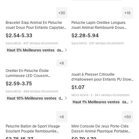
+
30
+
16
Bracelet Slap Animal En Peluche
Peluche Lapin Oreilles Longues
Jouet Doux Pour Enfants Capybara
Jouet Animal Rembourré Doux
Panda Renard Cadeau Décoratif
Poupée Salopette Rayée Cadeau
$
2.54
-
5.33
$
2.28
-
5.94
Avec Rembourrage En Coton PP
Anniversaire Enfant Décoration
Chambre
Sans MOQ
·
437 vendus récemment
Sans MOQ
·
237 vendus récemment
Haut 5% Meilleures ventes
dans Jouets et jeux
+
8
Oreiller En Peluche Étoile
Jouet à Presser Citrouille
Lumineuse LED Coussin
d'Halloween pour Enfants PU Slow
Rembourré Doux Veilleuse Pour
$
2.59
-
3.75
Rebound Anti-stress Imprimé Jack-
Décoration Maison Et Cadeau
$
1.07
O-Lantern Cadeau
Enfants Visage Souriant
Sans MOQ
·
489 vendus récemment
MOQ mixte
:
2
·
2K+ vendus récemment
Haut 10% Meilleures ventes
dans Jouets et jeux
Haut 1% Meilleures ventes
dans Jouets et jeux
+
8
+
50
Peluche Ballon de Sport Visage
Mini Console De Jeux Porte-Clés
Souriant Poupée Rembourrée
Dessin Animé Plastique Portable
Douce Décoration de Chambre
Jeu De Taupe Jouet Anti-Stress
$
3.75
-
15.27
$
0.79
-
1.70