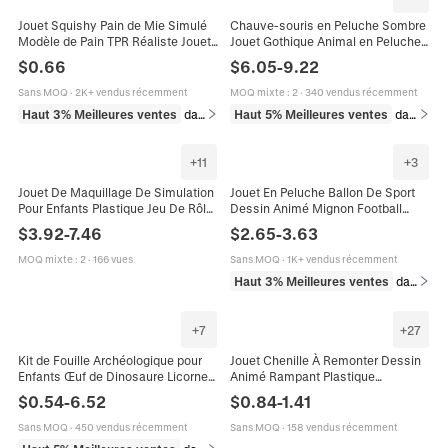
Jouet Squishy Pain de Mie Simulé
Chauve-souris en Peluche Sombre
Modèle de Pain TPR Réaliste Jouet
Jouet Gothique Animal en Peluche
Antistress Pour Enfants et Adultes
Décoration Halloween Douce Avec
$
0.66
$
6.05
-
9.22
Cadeau Amusant
Ailes en Similicuir Cadeau Enfant
Sans MOQ
·
2K+ vendus récemment
MOQ mixte
:
2
·
340 vendus récemment
Haut 3% Meilleures ventes
dans Jouets et jeux
Haut 5% Meilleures ventes
dans Jouets et jeux
+
11
+
3
Jouet De Maquillage De Simulation
Jouet En Peluche Ballon De Sport
Pour Enfants Plastique Jeu De Rôle
Dessin Animé Mignon Football
Kit De Beauté Pour Filles Princesse
Basketball Poupée Rembourrée
$
3.92
-
7.46
$
2.65
-
3.63
Rose Bleu Noir
Douce Cadeau Enfant
MOQ mixte
:
2
·
166 vues
Sans MOQ
·
1K+ vendus récemment
Haut 3% Meilleures ventes
dans Jouets et jeux
+
7
+
27
Kit de Fouille Archéologique pour
Jouet Chenille À Remonter Dessin
Enfants Œuf de Dinosaure Licorne
Animé Rampant Plastique
Flamant Rose Jouet Éducatif
Mécanique Cadeau Éducatif Pour
$
0.54
-
6.52
$
0.84
-
1.41
Cadeaux Scientifiques
Enfants En Bas Âge
Sans MOQ
·
450 vendus récemment
Sans MOQ
·
158 vendus récemment