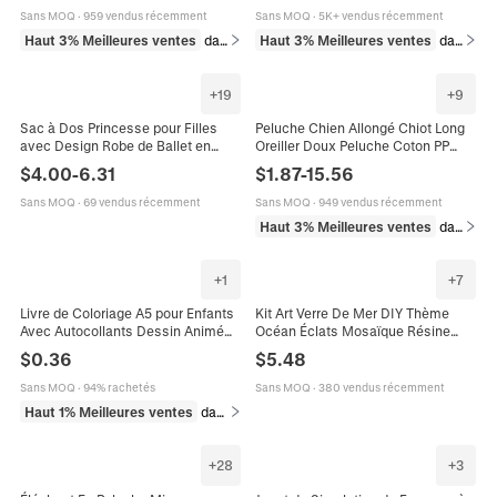
D'anniversaire Pour Enfants
Sans MOQ
·
959 vendus récemment
Sans MOQ
·
5K+ vendus récemment
Décoration
Haut 3% Meilleures ventes
dans Jouets et jeux
Haut 3% Meilleures ventes
dans Jouets et jeux
+
19
+
9
Sac à Dos Princesse pour Filles
Peluche Chien Allongé Chiot Long
avec Design Robe de Ballet en
Oreiller Doux Peluche Coton PP
Dentelle et Nœud Sac d'École de
Compagnon De Sommeil Mignonne
$
4.00
-
6.31
$
1.87
-
15.56
Maternelle pour Enfants Cadeau
Poupée Animale Décoration
d'Anniversaire
Maison Cadeau
Sans MOQ
·
69 vendus récemment
Sans MOQ
·
949 vendus récemment
Haut 3% Meilleures ventes
dans Jouets et jeux
+
1
+
7
Livre de Coloriage A5 pour Enfants
Kit Art Verre De Mer DIY Thème
Avec Autocollants Dessin Animé
Océan Éclats Mosaïque Résine
Licorne Dinosaure Espace Océan
Avec Cadre Photo Cadeau Artisanal
$
0.36
$
5.48
Animal Thèmes DIY Peinture
Éducatif
Sans MOQ
·
94% rachetés
Sans MOQ
·
380 vendus récemment
Haut 1% Meilleures ventes
dans Fournitures d'art
+
28
+
3