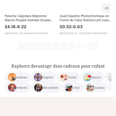
+
3
Peluche Capybara Mignonne
Jouet Squishy Photochromique en
Marron Poupée Animale Souple
Forme de Cœur Rebond Lent Jouet
Avec Sac À Dos Tortue Et Bulle De
de Décompression Presse Poulpe
$
4.18
-
9.22
$
0.52
-
0.63
Nez Cadeau Pour Filles
Hamster Soulagement du Stress
Jouet Sensoriel pour Enfants
Sans MOQ
·
341 vendus récemment
MOQ mixte
:
2
·
123 vendus récemment
Adultes Cadeau
Explorez davantage dans cadeaux pour enfant
cadeau
mignon
forme
douce
enfants
décoration
chat
bureau