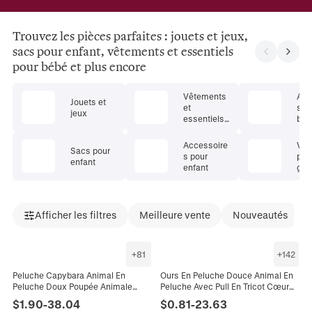
Trouvez les pièces parfaites : jouets et jeux,
sacs pour enfant, vêtements et essentiels
pour bébé et plus encore
Vêtements
Acc
Jouets et
et
s o
jeux
essentiels
bea
pour bébé
pou
Accessoire
Vêt
Sacs pour
s pour
pou
enfant
enfant
gar
Afficher les filtres
Meilleure vente
Nouveautés
+
81
+
142
Peluche Capybara Animal En
Ours En Peluche Douce Animal En
Peluche Doux Poupée Animale
Peluche Avec Pull En Tricot Cœur
Créative Mignonne Avec
Sweat À Capuche Enfants Filles
$
1.90
-
38.04
$
0.81
-
23.63
Accessoires Cadeau
Cadeau