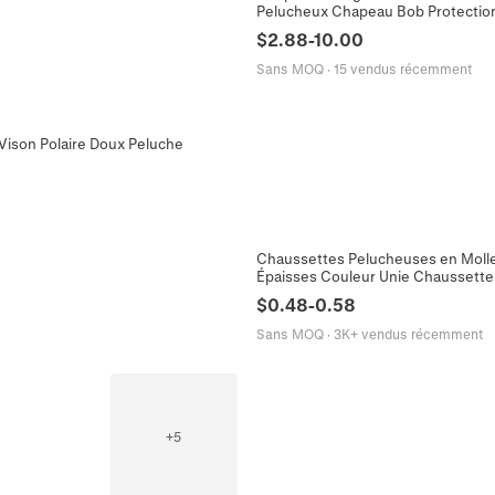
Pelucheux Chapeau Bob Protection
$
2.88
-
10.00
Sans MOQ
·
15 vendus récemment
ison Polaire Doux Peluche
Chaussettes Pelucheuses en Moll
Épaisses Couleur Unie Chaussett
$
0.48
-
0.58
Sans MOQ
·
3K+ vendus récemment
+
5