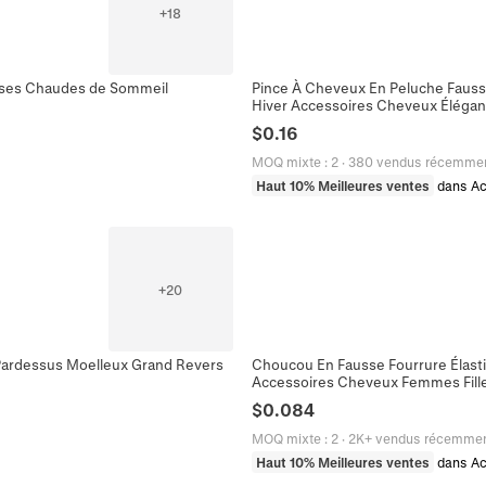
+
18
isses Chaudes de Sommeil
Pince À Cheveux En Peluche Fauss
Hiver Accessoires Cheveux Élégan
$
0.16
MOQ mixte
:
2
·
380 vendus récemme
Haut 10% Meilleures ventes
dans Ac
+
20
ardessus Moelleux Grand Revers
Choucou En Fausse Fourrure Élas
Accessoires Cheveux Femmes Fill
$
0.084
MOQ mixte
:
2
·
2K+ vendus récemme
Haut 10% Meilleures ventes
dans Ac