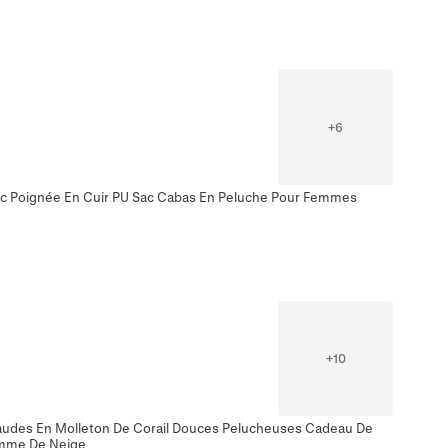
+
6
ec Poignée En Cuir PU Sac Cabas En Peluche Pour Femmes
+
10
audes En Molleton De Corail Douces Pelucheuses Cadeau De
omme De Neige