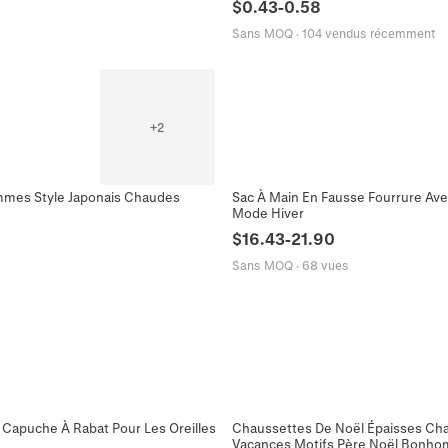
$
0.43
-
0.58
Sans MOQ
·
104 vendus récemment
+
2
emmes Style Japonais Chaudes
Sac À Main En Fausse Fourrure Av
Mode Hiver
$
16.43
-
21.90
Sans MOQ
·
68 vues
Capuche À Rabat Pour Les Oreilles
Chaussettes De Noël Épaisses Ch
Vacances Motifs Père Noël Bonh