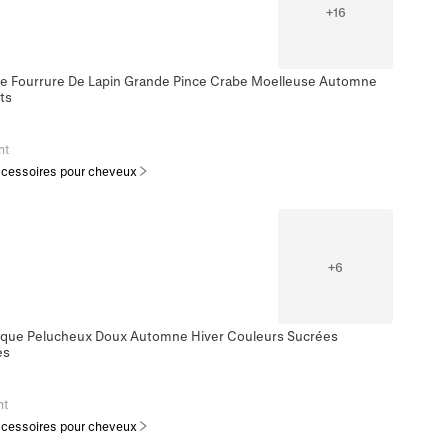
+
16
e Fourrure De Lapin Grande Pince Crabe Moelleuse Automne
ts
nt
cessoires pour cheveux
+
6
tique Pelucheux Doux Automne Hiver Couleurs Sucrées
es
nt
cessoires pour cheveux