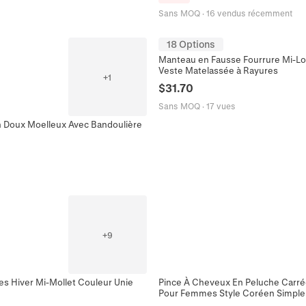
Sans MOQ
·
16 vendus récemment
18 Options
Manteau en Fausse Fourrure Mi-
Veste Matelassée à Rayures
+
1
$
31.70
Sans MOQ
·
17 vues
n Doux Moelleux Avec Bandoulière
+
9
 Hiver Mi-Mollet Couleur Unie
Pince À Cheveux En Peluche Carré
Pour Femmes Style Coréen Simple