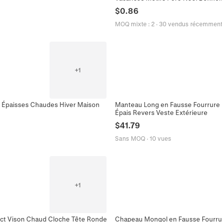
$
0.86
MOQ mixte
:
2
·
30 vendus récemmen
+
1
 Épaisses Chaudes Hiver Maison
Manteau Long en Fausse Fourrure
Épais Revers Veste Extérieure
$
41.79
Sans MOQ
·
10 vues
+
1
ct Vison Chaud Cloche Tête Ronde
Chapeau Mongol en Fausse Fourru