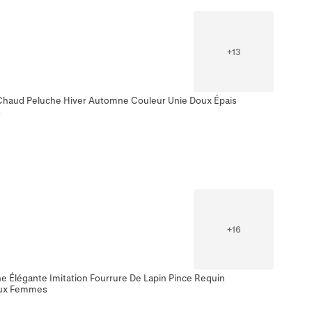
+
13
Chaud Peluche Hiver Automne Couleur Unie Doux Épais
s
+
16
 Élégante Imitation Fourrure De Lapin Pince Requin
eux Femmes