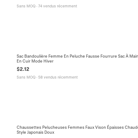
Sans MOQ
·
74 vendus récemment
Sac Bandoulière Femme En Peluche Fausse Fourrure Sac À Mai
En Cuir Mode Hiver
$
2.12
Sans MOQ
·
58 vendus récemment
Chaussettes Pelucheuses Femmes Faux Vison Épaisses Chaudes
Style Japonais Doux