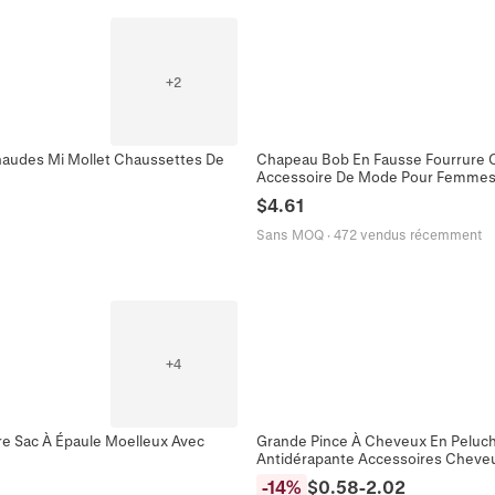
+
2
haudes Mi Mollet Chaussettes De
Chapeau Bob En Fausse Fourrure 
Accessoire De Mode Pour Femme
$
4.61
Sans MOQ
·
472 vendus récemment
+
4
e Sac À Épaule Moelleux Avec
Grande Pince À Cheveux En Peluche
Antidérapante Accessoires Chev
-
14
%
$
0.58
-
2.02