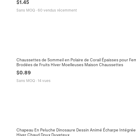
$
1.45
Sans MOQ
·
60 vendus récemment
Chaussettes de Sommeil en Polaire de Corail Épaisses pour F
Brodées de Fruits Hiver Moelleuses Maison Chaussettes
$
0.89
Sans MOQ
·
14 vues
Chapeau En Peluche Dinosaure Dessin Animé Écharpe Intégrée 
Hiver Chaud Doux Duveteux