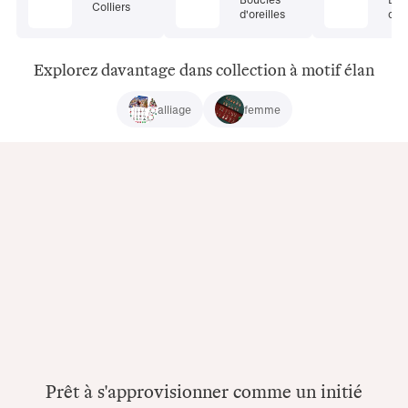
Colliers
d'oreilles
cor
Explorez davantage dans collection à motif élan
alliage
femme
Prêt à s'approvisionner comme un initié