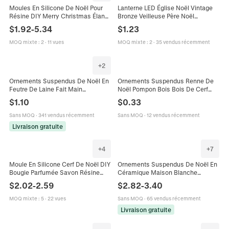
Moules En Silicone De Noël Pour
Lanterne LED Église Noël Vintage
Résine DIY Merry Christmas Élan
Bronze Veilleuse Père Noël
Forêt Crochet Mural Arbre Déco De
Bonhomme de Neige Élan Ange
$
1.92
-
5.34
$
1.23
Fête
Ornement Décoration de Table
Cadeau
MOQ mixte
:
2
·
11 vues
MOQ mixte
:
2
·
35 vendus récemment
+
2
Ornements Suspendus De Noël En
Ornements Suspendus Renne De
Feutre De Laine Fait Main
Noël Pompon Bois Bois De Cerf
Bonhomme De Pain D'épice Arbre
Boule En Peluche Pour Décoration
$
1.10
$
0.33
Élan Flocon De Neige Pendentifs
De Fête
Décor
Sans MOQ
·
341 vendus récemment
Sans MOQ
·
12 vendus récemment
Livraison gratuite
+
4
+
7
Moule En Silicone Cerf De Noël DIY
Ornements Suspendus De Noël En
Bougie Parfumée Savon Résine
Céramique Maison Blanche
Artisanat Outil De Cuisson Décor
Nordique Père Noël Bonhomme De
$
2.02
-
2.59
$
2.82
-
3.40
De Fête
Neige Élan Arbre Décoration Fête
MOQ mixte
:
5
·
22 vues
Sans MOQ
·
65 vendus récemment
Livraison gratuite