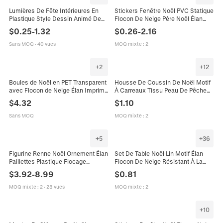
Lumières De Fête Intérieures En
Stickers Fenêtre Noël PVC Statique
Plastique Style Dessin Animé De
Flocon De Neige Père Noël Élan
Noël Mignonnes Père Noël
Renne Décalcomanies Verre Porte
$
0.25
-
1.32
$
0.26
-
2.16
Bonhomme De Neige Élan
Maison Décoration
Sans MOQ
·
40 vues
MOQ mixte
:
2
+
2
+
12
Boules de Noël en PET Transparent
Housse De Coussin De Noël Motif
avec Flocon de Neige Élan Imprimé
À Carreaux Tissu Peau De Pêche
Décorations à Suspendre pour
Imprimé Cerf Arbre Flocon De
$
4.32
$
1.10
Sapin de Noël Fête Maison
Neige Décoration
Sans MOQ
MOQ mixte
:
2
+
5
+
36
Figurine Renne Noël Ornement Élan
Set De Table Noël Lin Motif Élan
Paillettes Plastique Flocage
Flocon De Neige Résistant À La
Décoration Table Festive Hiver
Chaleur Lavable Décoration De
$
3.92
-
8.99
$
0.81
Décoration Maison
Table Style Nordique
MOQ mixte
:
2
·
28 vues
MOQ mixte
:
2
+
10