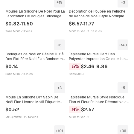
+
19
+
3
Moules En Silicone De Noël Pour La
Décoration de Poupée en Peluche
Fabrication De Bougies Bricolage
de Renne de Noël Style Nordique
Gâteau Fondant Savon Résine
Élan Debout Télescopique à
$
0.82
-
11.50
$
6.57
-
11.77
Artisanat Sapin Élan Père Noël
Carreaux Rouges pour Maison
Formes
Sans MOQ
·
11 vues
MOQ mixte
:
2
·
18 vues
+
6
+
140
Breloques de Noël en Résine DIY à
Tapisserie Murale Cerf Elan
Dos Plat Père Noël Élan Bonhomme
Polyester Impression Celeste Lune
de Neige Bonhomme de Pain
Geometrique Boheme Style
$
0.14
-
5
%
$
2.46
-
9.86
d'Épices Accessoires Décoratifs
Nordique Decoration Salon
pour Bricolage
Chambre
Sans MOQ
·
14 vues
Sans MOQ
+
3
+
5
Moule En Silicone DIY Sapin De
Tapisserie Murale Style Nordique
Noël Élan Licorne Motif Étiquette
Élan et Fleur Peinture Décorative en
Suspendue Pour Résine Cire
Polyester Coton Avec Tige en Bois
$
0.52
-
9
%
$
2.57
Tablettes Parfumées Bijoux
et Gland
MOQ mixte
:
2
·
14 vues
MOQ mixte
:
2
+
101
+
36