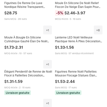
Figurines De Renne De Luxe
Moule En Silicone De Noël Relief
Nordique Résine Transparent
Flocon De Neige Élan Sapin Pour
Feuilles D Or Statues D Élan
Boîte De Rangement Bougeoir
$
28.75
-
5
%
$
2.46
-
3.97
Maison Salon Bureau Décoration
Bricolage Résine
Table
Sans MOQ
·
28 vues
MOQ mixte
:
5
·
16 vues
+
1
+
8
Moule À Bougie En Silicone
Lanterne LED Noël Veilleuse
Cylindrique Gaufré Élan De Noël
Plastique Verre À Piles Décoration
Pour Fabrication De Savon En
Bureau Ornement Rétro Fête Décor
$
1.73
-
2.31
$
1.33
-
1.56
Plâtre De Renne DIY Décoration
Père Noël Bonhomme Neige
MOQ mixte
:
10
·
57 vues
Sans MOQ
·
57 vendus récemment
+
1
Élégant Pendentif de Renne de Noël
Figurines Renne Noël Paillettes
Flocé à Paillettes Décoration
Mousse Flocage Statues Élan
d'Arbre Ornement d'Élan Suspendu
Pomme Pin Nœud Décor Table
$
1.31
-
1.59
$
1.53
-
2.44
pour Fête Maison Noël
Maison Vacances Ornements
MOQ mixte
:
2
·
15 vues
Sans MOQ
·
17 vues
Livraison gratuite
Livraison gratuite
+
1