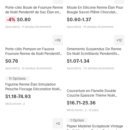
Porte-clés Boule de Fourrure Renne
Moule En Silicone Renne Élan Pour
de Noël Pendentif de Sac Élan en
Bougie Savon Plâtre Chocolat
Peluche Avec Imprimé Flocon de
Fondant Décoration Noël DIY
-
4
%
$
0.80
$
0.60
-
1.37
Neige Paillettes Daim PU
Sans MOQ
·
11 vendus récemment
Sans MOQ
·
15 vendus récemment
+
19
+
12
Porte-clés Pompon en Fausse
Ornements Suspendus De Renne
Fourrure Renne de Noël Pendentif
De Noël Scintillants Pendentifs
de Sac Élan avec Bois Scintillants
Élan En PVC À Paillettes Pour Arbre
$
0.76
$
1.07
-
1.34
Cadeau de Festival
De Fête
Sans MOQ
·
12 vendus récemment
Sans MOQ
·
70 vendus récemment
11 Options
Figurine Renne Élan Simulation
Peluche Flocage Décoration Noël
Couverture en Flanelle Double
Bureau Vitrine Décoration
Couche Épaissie Thème Noël
$
1.18
-
74.93
Vacances Style Réaliste
Impression Numérique Élan Flocon
$
16.71
-
25.36
MOQ mixte
:
2
de Neige Plaid Chaud Maison
MOQ mixte
:
2
·
13 vues
1 Option
+
3
Papier Matériel Scrapbook Vintage