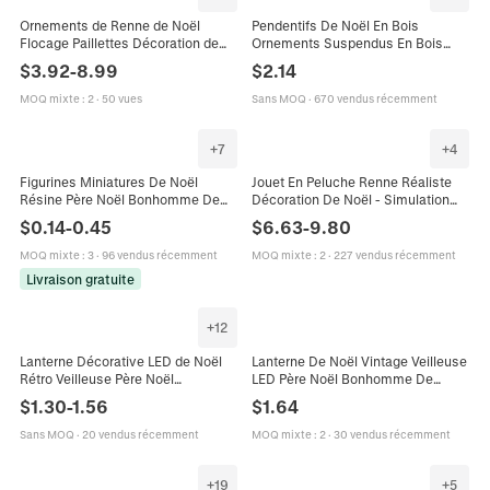
Ornements de Renne de Noël
Pendentifs De Noël En Bois
Flocage Paillettes Décoration de
Ornements Suspendus En Bois
Bureau Figurine de Cerf Moderne
Naturel Formes De Père Noël Élan
$
3.92
-
8.99
$
2.14
Minimaliste pour Décor de Fête
Étoile Cloche Pour Décor De Sapin
MOQ mixte
:
2
·
50 vues
Sans MOQ
·
670 vendus récemment
+
7
+
4
Figurines Miniatures De Noël
Jouet En Peluche Renne Réaliste
Résine Père Noël Bonhomme De
Décoration De Noël - Simulation
Neige Élan Micro Paysage
Douce Poupée D'animal En Peluche
$
0.14
-
0.45
$
6.63
-
9.80
Décoration DIY Bureau Cadeau
Élan - Ornement
Vacances Dessin Animé
MOQ mixte
:
3
·
96 vendus récemment
MOQ mixte
:
2
·
227 vendus récemment
Livraison gratuite
+
12
Lanterne Décorative LED de Noël
Lanterne De Noël Vintage Veilleuse
Rétro Veilleuse Père Noël
LED Père Noël Bonhomme De
Bonhomme de Neige Élan Sapin
Neige Élan Motif Ornement
$
1.30
-
1.56
$
1.64
Lampe à Poser Décoration Maison
Suspendu Décoration De Fête
Fête
Sans MOQ
·
20 vendus récemment
MOQ mixte
:
2
·
30 vendus récemment
+
19
+
5