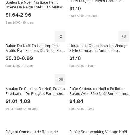
Forêt Magique Papier Cartonné
Boules De Noël Plastique Peint
Lourd Fantaisie Forêt Château
Scène De Neige Forêt Élan Maison
$
1.10
Motif Élan DIY Junk Journal Papier
Transparent Décorations À
$
1.64
-
2.96
de Décoration
Sans MOQ
·
33 vues
Suspendre Pour Sapin
Sans MOQ
·
19 vues
+
2
+
8
Ruban De Noël En Jute Imprimé
Housse de Coussin en Lin Vintage
Motifs Élan Flocons De Neige Pour
Style Campagne Américaine
Emballage Cadeau Bricolage
Animaux Forêt Cerf Ours Élan
$
0.80
-
0.99
$
1.18
Décoration Rustique Accessoire
Coussin Décoratif Rustique Salon
Canapé
Sans MOQ
·
32 vues
Sans MOQ
·
11 vues
+
28
Moules En Silicone De Noël Pour La
Boîte Cadeau de Noël à Paillettes
Fabrication De Bougies Parfumées
Roses Avec Père Noël Bonhomme
DIY Savon Sapin De Noël
de Neige Élan en Peluche Pour
$
1.01
-
4.03
$
4.84
Bonhomme De Neige Élan Flocon
Bonbons Réveillon de Noël
De Neige Outils De Bricolage
Décoration de Fête
MOQ mixte
:
2
·
51 vues
Sans MOQ
·
1 avis
Élégant Ornement de Renne de
Papier Scrapbooking Vintage Noël