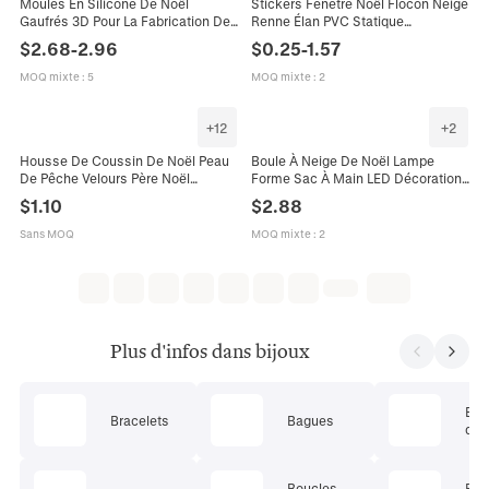
Moules En Silicone De Noël
Stickers Fenêtre Noël Flocon Neige
Gaufrés 3D Pour La Fabrication De
Renne Élan PVC Statique
Bougies Bricolage Bonhomme De
Décalcomanies Pour Vitrine
$
2.68
-
2.96
$
0.25
-
1.57
Neige Élan Flocon De Neige Savon
Maison Décor
MOQ mixte
:
5
MOQ mixte
:
2
+
12
+
2
Housse De Coussin De Noël Peau
Boule À Neige De Noël Lampe
De Pêche Velours Père Noël
Forme Sac À Main LED Décoration
Bonhomme De Neige Élan Décor
De Bureau Vacances Plastique
$
1.10
$
2.88
De Fête Maison Salon Canapé
Père Noël Bonhomme De Neige
Sans MOQ
MOQ mixte
:
2
Plus d'infos dans bijoux
Ens
Bracelets
Bagues
de 
Boucles
Bij