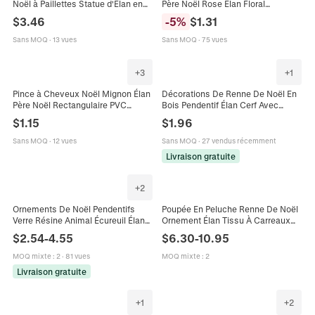
Noël à Paillettes Statue d'Élan en
Père Noël Rose Élan Floral
Plastique Figurine de Bureau pour
Décoratif DIY Journaling
$
3.46
-
5
%
$
1.31
Décoration de Fête Maison Blanc
Autocollants Artisanaux Style Rétro
Or Argent
Sans MOQ
·
13 vues
Sans MOQ
·
75 vues
+
3
+
1
Pince à Cheveux Noël Mignon Élan
Décorations De Renne De Noël En
Père Noël Rectangulaire PVC
Bois Pendentif Élan Cerf Avec
Imprimé Festif Accessoire de
Fausse Fourrure Corde De Jute
$
1.15
$
1.96
Cheveux Femme Fille
Style Rural Décoration De Maison
Sans MOQ
·
12 vues
Sans MOQ
·
27 vendus récemment
Livraison gratuite
+
2
Ornements De Noël Pendentifs
Poupée En Peluche Renne De Noël
Verre Résine Animal Écureuil Élan
Ornement Élan Tissu À Carreaux
Cœur Boîte À Bijoux Brillante
Bleu Avec Écharpe Tricotée
$
2.54
-
4.55
$
6.30
-
10.95
Décoration D'arbre De Fête
Décoration Maison Sac Cadeau
MOQ mixte
:
2
·
81 vues
MOQ mixte
:
2
Livraison gratuite
+
1
+
2