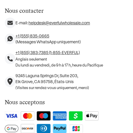
Nous contacter
E-mail:
helpdesk@everfulwholesale.com
+1 (555) 835-0665
(Messages WhatsApp uniquement)
+1 (855) 383-7385 (1-855-EVERFUL)
Anglais seulement
Du lundi au vendredi, de 9 h à 17 h, heure du Pacifique
9245 Laguna Springs Dr, Suite 203,
Elk Grove, CA 95758, États-Unis
(Visites sur rendez-vous uniquement, merci)
Nous acceptons