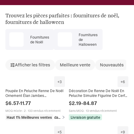
Trouvez les pièces parfaites : fournitures de noël,
fournitures de halloween
Fournitures
Fournitures
de
de Noël
Halloween
Afficher les filtres
Meilleure vente
Nouveautés
+
3
+
6
Poupée En Peluche Renne De Noël
Décoration De Renne De Noël En
Ornement Élan Jambes
Peluche Simulée Figurine De Cerf
Rétractables Tissu Tricoté À
Élan Réaliste Pour Vitrine De
$
6.57
-
11.77
$
2.19
-
84.87
Carreaux Rouges Décor De Fête
Maison De Vacances Multi Pose
MOQ mixte
:
2
·
133 vendus récemment
Sans MOQ
·
13 vendus récemment
Haut 1% Meilleures ventes
dans Décoration intérieure
Livraison gratuite
+
5
+
9