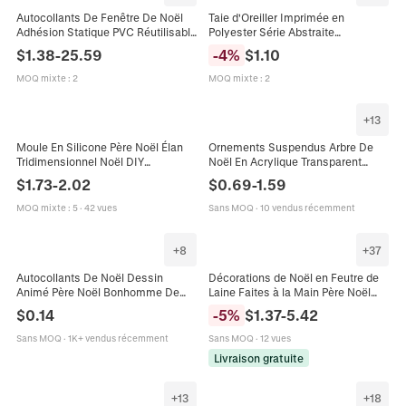
Autocollants De Fenêtre De Noël
Taie d'Oreiller Imprimée en
Adhésion Statique PVC Réutilisable
Polyester Série Abstraite
Double Face Père Noël Bonhomme
Géométrique Nordique Minimaliste
$
1.38
-
25.59
-
4
%
$
1.10
De Neige Élan Décor Pour Magasin
Moderne Elan Géométrie
Maison
Décoration de Salon
MOQ mixte
:
2
MOQ mixte
:
2
+
13
Moule En Silicone Père Noël Élan
Ornements Suspendus Arbre De
Tridimensionnel Noël DIY
Noël En Acrylique Transparent
Fabrication De Bougies Parfumées
Flocon De Neige Élan Ange Étoile
$
1.73
-
2.02
$
0.69
-
1.59
Savon Artisanal Décoration
Décoration Maison
MOQ mixte
:
5
·
42 vues
Sans MOQ
·
10 vendus récemment
+
8
+
37
Autocollants De Noël Dessin
Décorations de Noël en Feutre de
Animé Père Noël Bonhomme De
Laine Faites à la Main Père Noël
Neige Élan Étiquettes Décoratives
Élan Renne Bonhomme de Pain
$
0.14
-
5
%
$
1.37
-
5.42
Cadeaux De Fête Bricolage
d'Épice Sapin Chaussette pour
Scrapbooking
Fête Vacances Ornement Maison
Sans MOQ
·
1K+ vendus récemment
Sans MOQ
·
12 vues
Accessoire
Livraison gratuite
+
13
+
18