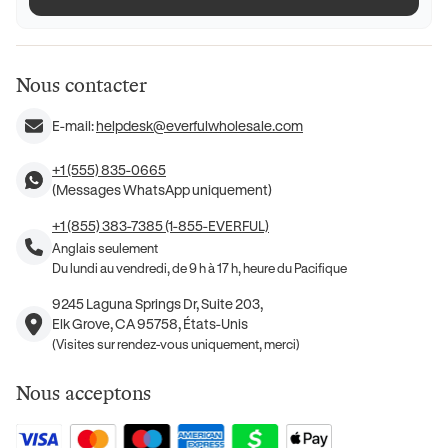
Nous contacter
E-mail:
helpdesk@everfulwholesale.com
+1 (555) 835-0665
(Messages WhatsApp uniquement)
+1 (855) 383-7385 (1-855-EVERFUL)
Anglais seulement
Du lundi au vendredi, de 9 h à 17 h, heure du Pacifique
9245 Laguna Springs Dr, Suite 203,
Elk Grove, CA 95758, États-Unis
(Visites sur rendez-vous uniquement, merci)
Nous acceptons