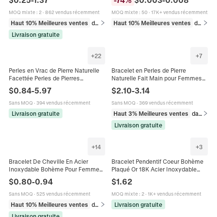
Pour Femmes Hommes
Bijoux DIY Bracelets Colliers
MOQ mixte
:
2
·
862 vendus récemment
MOQ mixte
:
50
·
17K+ vendus récemment
Haut 10% Meilleures ventes
dans Bracelets
Haut 10% Meilleures ventes
dans Perles
Livraison gratuite
+
22
+
7
Perles en Vrac de Pierre Naturelle
Bracelet en Perles de Pierre
Facettée Perles de Pierres
Naturelle Fait Main pour Femmes
Précieuses Rondes Colorées
Pierre Semi-Précieuse Colorée
$
0.84
-
5.97
$
2.10
-
3.14
Petites Perles d'Espacement pour
Bohème Chaîne Réglable Plaquée
la Fabrication de Bijoux DIY
Or Bijoux Cadeau
Sans MOQ
·
394 vendus récemment
Sans MOQ
·
369 vendus récemment
Bracelet Collier Boucle d'Oreille
Livraison gratuite
Haut 3% Meilleures ventes
dans Bracelets
Accessoire
Livraison gratuite
+
14
+
3
Bracelet De Cheville En Acier
Bracelet Pendentif Coeur Bohème
Inoxydable Bohème Pour Femmes
Plaqué Or 18K Acier Inoxydable
Perles En Émail Colorées Ajustable
Avec Perles Émail Colorées
$
0.80
-
0.94
$
1.62
Bijoux De Plage Été
Ajustable Mode Pour Femmes
Sans MOQ
·
525 vendus récemment
MOQ mixte
:
2
·
1K+ vendus récemment
Haut 10% Meilleures ventes
dans Bracelets
Livraison gratuite
Livraison gratuite