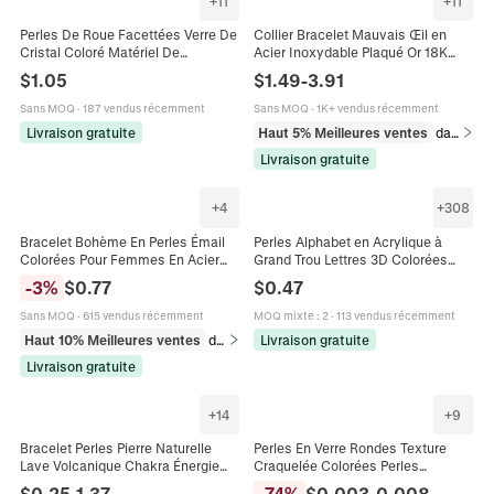
+
11
+
11
Perles De Roue Facettées Verre De
Collier Bracelet Mauvais Œil en
Cristal Coloré Matériel De
Acier Inoxydable Plaqué Or 18K
Fabrication De Bijoux DIY Pour
pour Femme Bijoux de Mode avec
$
1.05
$
1.49
-
3.91
Collier Bracelet
Perles en Émail Coloré
Sans MOQ
·
187 vendus récemment
Sans MOQ
·
1K+ vendus récemment
Livraison gratuite
Haut 5% Meilleures ventes
dans Bracelets
Livraison gratuite
+
4
+
308
Bracelet Bohème En Perles Émail
Perles Alphabet en Acrylique à
Colorées Pour Femmes En Acier
Grand Trou Lettres 3D Colorées
Inoxydable Bijoux À Chaîne
Perles en Vrac pour Bracelet Collier
-
3
%
$
0.77
$
0.47
Réglable Minimaliste
DIY Accessoires Bijoux
Sans MOQ
·
615 vendus récemment
MOQ mixte
:
2
·
113 vendus récemment
Haut 10% Meilleures ventes
dans Bracelets
Livraison gratuite
Livraison gratuite
+
14
+
9
Bracelet Perles Pierre Naturelle
Perles En Verre Rondes Texture
Lave Volcanique Chakra Énergie
Craquelée Colorées Perles
Yoga Guérison Bijoux Élastique
D'Espacement Pour Fabrication De
$
0.25
-
1.37
-
74
%
$
0.003
-
0.008