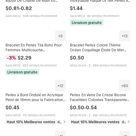
Bijoux De Chaîne De Main En
Inoxydable Plaqué Or 18K Perles en
Perles Colorées Géométriques Pour
Émail Coloré Style Religieux Bijoux
$
0.81
-
0.82
$
1.44
Femmes Hommes Couples Chic
Ajustables Femme
Sans MOQ
·
508 vendus récemment
Sans MOQ
·
60 vendus récemment
Livraison gratuite
+
5
+
13
Bracelet En Perles Tila Boho Pour
Bracelet Perles Coloré Thème
Femmes Multicouche
Océan Coquillage Étoile De Mer
Superposable Émail Coloré Laqué
Poisson Tortue Style Plage
-
3
%
$
2.29
$
0.50
Géométrique Élastique Bijoux Plage
Vacances Bijoux Résine Pour
Été
Femmes Filles
Sans MOQ
·
655 vendus récemment
MOQ mixte
:
2
·
286 vendus récemment
Livraison gratuite
+
12
+
80
Perles à Bord Ondulé en Acrylique
Perles En Verre De Cristal Bicone
Peint de 16mm pour la Fabrication
Facettées Colorées Transparentes
de Bracelets et Colliers DIY
Perles Amples Pour La Fabrication
$
0.45
$
0.50
-
0.54
Accessoires d'Artisanat de Perles
De Bijoux Bricolage Bracelet Collier
Rondes Colorées
Sans MOQ
·
112 vendus récemment
MOQ mixte
:
2
·
360 vendus récemment
Haut 10% Meilleures ventes
dans Perles
Haut 10% Meilleures ventes
dans Perles