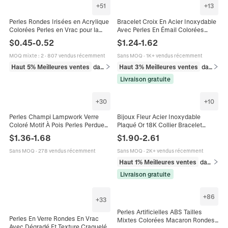
+
51
+
13
Perles Rondes Irisées en Acrylique
Bracelet Croix En Acier Inoxydable
Colorées Perles en Vrac pour la
Avec Perles En Émail Colorées
Fabrication de Bijoux DIY
Bijoux Religieux Minimalistes Pour
$
0.45
-
0.52
$
1.24
-
1.62
Accessoires de Bracelet
Femmes Ajustable
MOQ mixte
:
2
·
807 vendus récemment
Sans MOQ
·
1K+ vendus récemment
Haut 5% Meilleures ventes
dans Perles
Haut 3% Meilleures ventes
dans Bracelets
Livraison gratuite
+
30
+
10
Perles Champi Lampwork Verre
Bijoux Fleur Acier Inoxydable
Coloré Motif À Pois Perles Perdues
Plaqué Or 18K Collier Bracelet
Pour Fabrication De Bijoux DIY
Chevillère Perles Colorées Doux
$
1.36
-
1.68
$
1.90
-
2.61
Bracelet Collier
Élégant Pour Femmes
Sans MOQ
·
278 vendus récemment
Sans MOQ
·
2K+ vendus récemment
Haut 1% Meilleures ventes
dans Ensembles de bijoux
Livraison gratuite
+
86
+
33
Perles Artificielles ABS Tailles
Perles En Verre Rondes En Vrac
Mixtes Colorées Macaron Rondes
Avec Dégradé Et Texture Craquelée