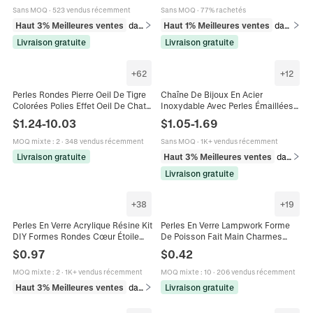
Femmes
Femmes
Sans MOQ
·
523 vendus récemment
Sans MOQ
·
77% rachetés
Haut 3% Meilleures ventes
dans Ensembles de bijoux
Haut 1% Meilleures ventes
dans Bracelets
Livraison gratuite
Livraison gratuite
+
62
+
12
Perles Rondes Pierre Oeil De Tigre
Chaîne De Bijoux En Acier
Colorées Polies Effet Oeil De Chat
Inoxydable Avec Perles Émaillées
Pour Fabrication Bijoux DIY
Colorées Chaîne À Maillons
$
1.24
-
10.03
$
1.05
-
1.69
Bracelets Colliers
Croisés Pour Collier Bracelet DIY
MOQ mixte
:
2
·
348 vendus récemment
Sans MOQ
·
1K+ vendus récemment
Livraison gratuite
Haut 3% Meilleures ventes
dans Chaînes
Livraison gratuite
+
38
+
19
Perles En Verre Acrylique Résine Kit
Perles En Verre Lampwork Forme
DIY Formes Rondes Cœur Étoile
De Poisson Fait Main Charmes
Pour Création De Bijoux Bracelet
Animaux Colorés Pour Bijoux DIY
$
0.97
$
0.42
Artisanat Coloré
Boucle D'oreille Bracelet
MOQ mixte
:
2
·
1K+ vendus récemment
MOQ mixte
:
10
·
206 vendus récemment
Haut 3% Meilleures ventes
dans Perles
Livraison gratuite