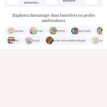
bijouterie
présentoirs
pour bijoux
Explorez davantage dans bracelets en perles
multicolores
perles
vrac
forme
fait main
a
diy
style
acier inoxydable plaqué
mode