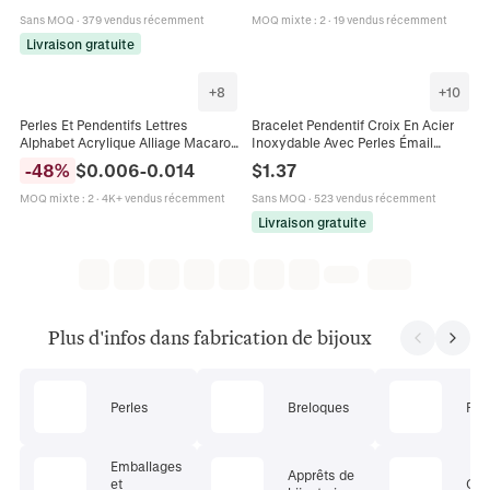
Sans MOQ
·
379 vendus récemment
MOQ mixte
:
2
·
19 vendus récemment
Livraison gratuite
+
8
+
10
Perles Et Pendentifs Lettres
Bracelet Pendentif Croix En Acier
Alphabet Acrylique Alliage Macaron
Inoxydable Avec Perles Émail
Coloré DIY Création Bijoux Charms
Colorées Bijoux Minimalistes Pour
-
48
%
$
0.006
-
0.014
$
1.37
Pour Collier Bracelet
Femmes Hommes Accessoire
Mode
MOQ mixte
:
2
·
4K+ vendus récemment
Sans MOQ
·
523 vendus récemment
Livraison gratuite
Plus d'infos dans fabrication de bijoux
Perles
Breloques
Pen
Emballages
Apprêts de
et
Cha