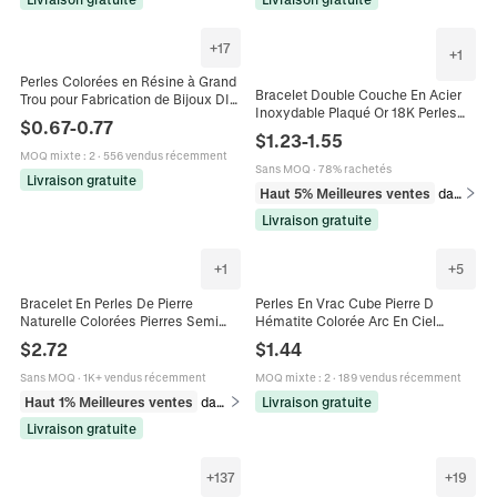
+
17
+
1
Perles Colorées en Résine à Grand
Bracelet Double Couche En Acier
Trou pour Fabrication de Bijoux DIY
Inoxydable Plaqué Or 18K Perles
Perles Style Européen avec Noyau
$
0.67
-
0.77
Colorées Pendentif Croix Coeur Fer
Métallique pour Bracelet Collier
$
1.23
-
1.55
À Cheval Pour Femme
Artisanat
MOQ mixte
:
2
·
556 vendus récemment
Sans MOQ
·
78% rachetés
Livraison gratuite
Haut 5% Meilleures ventes
dans Bracelets
Livraison gratuite
+
1
+
5
Bracelet En Perles De Pierre
Perles En Vrac Cube Pierre D
Naturelle Colorées Pierres Semi
Hématite Colorée Arc En Ciel
Précieuses Fermoir En Acier
Métallique Carrées Pour
$
2.72
$
1.44
Inoxydable Réglable Bijoux
Fabrication De Bijoux DIY Bracelet
Bohème
Collier
Sans MOQ
·
1K+ vendus récemment
MOQ mixte
:
2
·
189 vendus récemment
Haut 1% Meilleures ventes
dans Bracelets
Livraison gratuite
Livraison gratuite
+
137
+
19