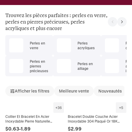
Trouvez les pièces parfaites : perles en verre,
perles en pierres précieuses, perles
acryliques et plus encore
Perles en
Perles
Per
verre
acryliques
cui
Perles en
Per
Perles en
pierres
aci
alliage
précieuses
ino
Afficher les filtres
Meilleure vente
Nouveautés
+
36
+
5
Collier Et Bracelet En Acier
Bracelet Double Couche Acier
Inoxydable Pierre Naturelle
Inoxydable 304 Plaqué Or 18K
Künstliche Perle Colorée Fleur De
Perles Colorées Charme Coeur
$
0.63
-
1.89
$
2.99
Marguerite Bijoux Dopamine Pour
Lune Main De Fatma Bijoux Pour