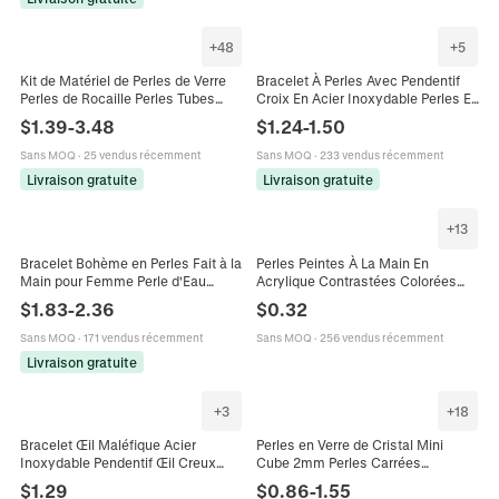
+
48
+
5
Kit de Matériel de Perles de Verre
Bracelet À Perles Avec Pendentif
Perles de Rocaille Perles Tubes
Croix En Acier Inoxydable Perles En
Pour Fabrication de Bijoux Bracelet
Résine Colorées Bijoux Religieux
$
1.39
-
3.48
$
1.24
-
1.50
Collier DIY Ensemble de Perles de
Minimalistes Pour Femmes
Verre Colorées Artisanales
Sans MOQ
·
25 vendus récemment
Sans MOQ
·
233 vendus récemment
Livraison gratuite
Livraison gratuite
+
13
Bracelet Bohème en Perles Fait à la
Perles Peintes À La Main En
Main pour Femme Perle d'Eau
Acrylique Contrastées Colorées
Douce Coquillage Perles de Verre
DIY Création De Bijoux Kawaii À
$
1.83
-
2.36
$
0.32
Colorées Réglable Bijoux
Motifs Pour Bracelet Collier Chaîne
De Téléphone
Sans MOQ
·
171 vendus récemment
Sans MOQ
·
256 vendus récemment
Livraison gratuite
+
3
+
18
Bracelet Œil Maléfique Acier
Perles en Verre de Cristal Mini
Inoxydable Pendentif Œil Creux
Cube 2mm Perles Carrées
Perles Émail Colorées Plaqué Or
Multicolores pour Bricolage
$
1.29
$
0.86
-
1.55
Bijoux Mode Femmes
Bracelet Collier Bijoux Accessoires