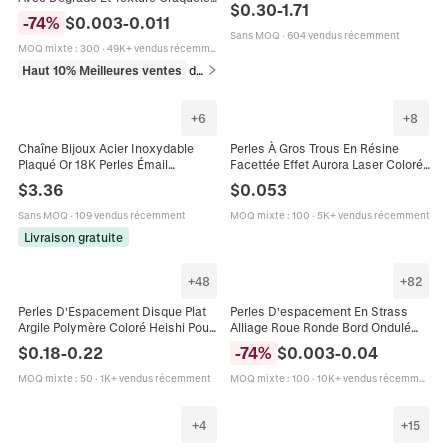
Perles en Vrac Avec Trou pour
$
0.30
-
1.71
Pour Création De Bijoux DIY
Création de Bijoux DIY Bracelet
-
74
%
$
0.003
-
0.011
Bracelet Accessoires Colorés
Collier Accessoire d'Artisanat
Sans MOQ
·
604 vendus récemment
MOQ mixte
:
300
·
49K+ vendus récemment
Haut 10% Meilleures ventes
dans Perles
+
6
+
8
Chaîne Bijoux Acier Inoxydable
Perles À Gros Trous En Résine
Plaqué Or 18K Perles Émail
Facettée Effet Aurora Laser Coloré
Dépolies DIY Fabrication Collier
Style Charme Européen Pour La
$
3.36
$
0.053
Bracelet Coloré
Fabrication De Bijoux
Sans MOQ
·
109 vendus récemment
MOQ mixte
:
100
·
5K+ vendus récemment
Livraison gratuite
+
48
+
82
Perles D'Espacement Disque Plat
Perles D'espacement En Strass
Argile Polymère Coloré Heishi Pour
Alliage Roue Ronde Bord Ondulé
Fabrication De Bijoux Bricolage
Cristaux Colorés Pour Fabrication
$
0.18
-
0.22
-
74
%
$
0.003
-
0.04
Bracelet Collier Style Bohème
Bracelet Collier DIY
MOQ mixte
:
50
·
1K+ vendus récemment
MOQ mixte
:
100
·
10K+ vendus récemment
+
4
+
15