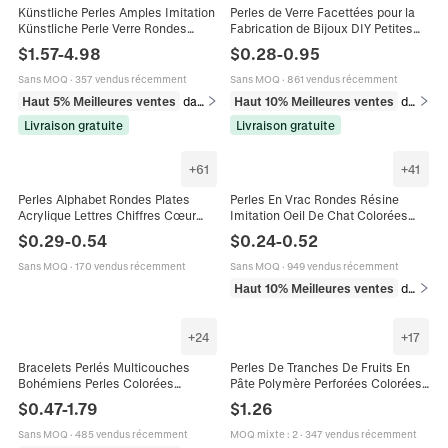
Künstliche Perles Amples Imitation
Perles de Verre Facettées pour la
Künstliche Perle Verre Rondes
Fabrication de Bijoux DIY Petites
Lustre DIY Bijoux Collier Bracelet
Perles de Cristal Rondelles
$
1.57
-
4.98
$
0.28
-
0.95
Accessoires Élégant Coloré
Colorées Accessoires de Matériel
Artisanat
de Bracelet et Collier
Sans MOQ
·
357 vendus récemment
Sans MOQ
·
861 vendus récemment
Haut 5% Meilleures ventes
dans Perles
Haut 10% Meilleures ventes
dans Perles
Livraison gratuite
Livraison gratuite
+
61
+
41
Perles Alphabet Rondes Plates
Perles En Vrac Rondes Résine
Acrylique Lettres Chiffres Cœur
Imitation Oeil De Chat Colorées
Étoile Motif Perles D'Espacement
Pré-Percées Pour Fabrication De
$
0.29
-
0.54
$
0.24
-
0.52
Colorées Pour La Fabrication De
Bijoux DIY Bracelet Collier
Bijoux Bricolage Bracelet Collier
Sans MOQ
·
170 vendus récemment
Sans MOQ
·
949 vendus récemment
Artisanat
Haut 10% Meilleures ventes
dans Perles
+
24
+
17
Bracelets Perlés Multicouches
Perles De Tranches De Fruits En
Bohémiens Perles Colorées
Pâte Polymère Perforées Colorées
Élastiques Résine Verre Bijoux
Faites À La Main Pour La
$
0.47
-
1.79
$
1.26
Faits Main Pour Femmes
Fabrication De Bijoux DIY
Sans MOQ
·
485 vendus récemment
MOQ mixte
:
2
·
347 vendus récemment