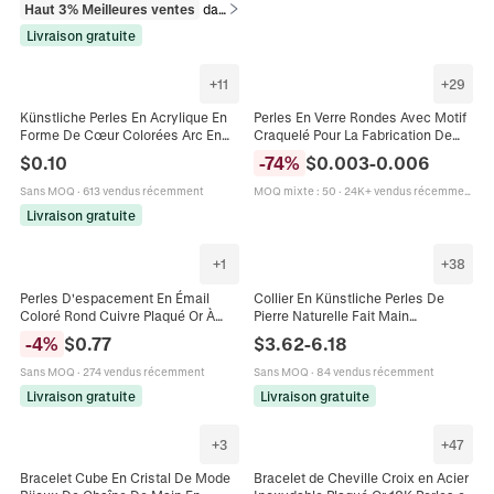
Haut 3% Meilleures ventes
dans Bracelets
Livraison gratuite
+
11
+
29
Künstliche Perles En Acrylique En
Perles En Verre Rondes Avec Motif
Forme De Cœur Colorées Arc En
Craquelé Pour La Fabrication De
Ciel Nacrées DIY Pour Collier
Bijoux DIY Perles En Vrac Colorées
$
0.10
-
74
%
$
0.003
-
0.006
Bracelet Chaîne De Téléphone
Pour Bracelets Et Colliers
Accessoire
Sans MOQ
·
613 vendus récemment
MOQ mixte
:
50
·
24K+ vendus récemment
Livraison gratuite
+
1
+
38
Perles D'espacement En Émail
Collier En Künstliche Perles De
Coloré Rond Cuivre Plaqué Or À
Pierre Naturelle Fait Main
Grand Trou Perles Baril Pour
Künstliche Perle Baroque Bijoux
-
4
%
$
0.77
$
3.62
-
6.18
Bracelet Collier DIY
Bohème Colorés Ras Du Cou
Bracelet Pour Femmes Hommes
Sans MOQ
·
274 vendus récemment
Sans MOQ
·
84 vendus récemment
Style Plage
Livraison gratuite
Livraison gratuite
+
3
+
47
Bracelet Cube En Cristal De Mode
Bracelet de Cheville Croix en Acier