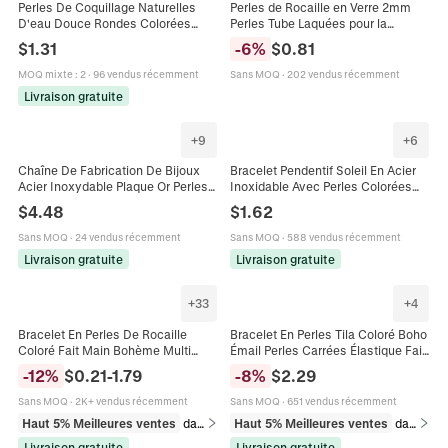
Perles De Coquillage Naturelles
Perles de Rocaille en Verre 2mm
D'eau Douce Rondes Colorées
Perles Tube Laquées pour la
Perles En Vrac Pour La Fabrication
Fabrication de Bijoux DIY Bracelets
$
1.31
-
6
%
$
0.81
De Bijoux DIY Colliers Bracelets
Colliers Accessoires Colorés
Polies Élégantes
MOQ mixte
:
2
·
96 vendus récemment
Sans MOQ
·
202 vendus récemment
Livraison gratuite
+
9
+
6
Chaîne De Fabrication De Bijoux
Bracelet Pendentif Soleil En Acier
Acier Inoxydable Plaque Or Perles
Inoxidable Avec Perles Colorées
Fleurs Tissées Colorées Pour
Bijoux De Mode Réglables Pour
$
4.48
$
1.62
Collier Bracelet Fait Main DIY
Femmes Style D'été Simple
Sans MOQ
·
24 vendus récemment
Sans MOQ
·
588 vendus récemment
Livraison gratuite
Livraison gratuite
+
33
+
4
Bracelet En Perles De Rocaille
Bracelet En Perles Tila Coloré Boho
Coloré Fait Main Bohème Multi
Émail Perles Carrées Élastique Fait
Couche Coquillage Evil Eye Bijoux
Main Été Plage Bijoux Empilables
-
12
%
$
0.21
-
1.79
-
8
%
$
2.29
Plage Ethniques Pour Femmes
Pour Femmes Rétro
Hommes Ajustable
Sans MOQ
·
2K+ vendus récemment
Sans MOQ
·
651 vendus récemment
Haut 5% Meilleures ventes
dans Bracelets
Haut 5% Meilleures ventes
dans Bracelets
Livraison gratuite
Livraison gratuite