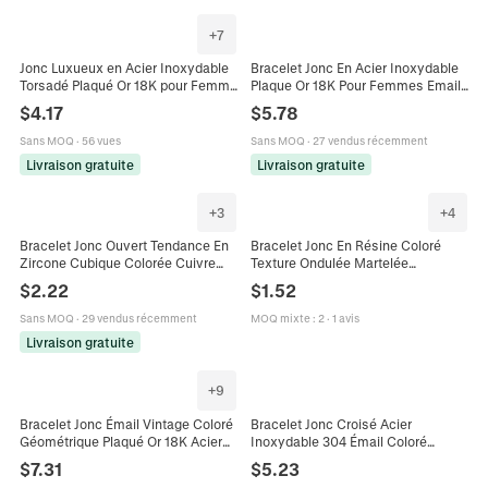
+
7
Jonc Luxueux en Acier Inoxydable
Bracelet Jonc En Acier Inoxydable
Torsadé Plaqué Or 18K pour Femme
Plaque Or 18K Pour Femmes Email
Avec Boule en Zirconia Colorée
Coloré Fleur Papillon Réglable
$
4.17
$
5.78
Bracelet Ouvert Bijoux
Bijoux
Sans MOQ
·
56 vues
Sans MOQ
·
27 vendus récemment
Livraison gratuite
Livraison gratuite
+
3
+
4
Bracelet Jonc Ouvert Tendance En
Bracelet Jonc En Résine Coloré
Zircone Cubique Colorée Cuivre
Texture Ondulée Martelée
Plaqué Or 18 Carats Bracelet Zircon
Irrégulière Paillettes Scintillantes
$
2.22
$
1.52
Arc-En-Ciel Pour Femmes Style
Bijoux En Acrylique Pour Femmes
Luxe
Sans MOQ
·
29 vendus récemment
MOQ mixte
:
2
·
1 avis
Livraison gratuite
+
9
Bracelet Jonc Émail Vintage Coloré
Bracelet Jonc Croisé Acier
Géométrique Plaqué Or 18K Acier
Inoxydable 304 Émail Coloré
Inoxydable Bijoux Pour Femmes
Plaqué Or Charnière Bijoux Pour
$
7.31
$
5.23
Rétro
Femmes