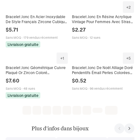
+
2
Bracelet Jonc En Acier Inoxydable
Bracelet Jonc En Résine Acrylique
De Style Français Zircone Cubique
Vintage Pour Femmes Avec Strass
Rectangulaire Colorée Fermoir À
Colorés Incrustés Motif Marbre
$
5.71
$
2.27
Charnière Bijoux Femme
Bijoux Ethniques
Sans MOQ
·
179 vendus récemment
Sans MOQ
·
12 vues
Livraison gratuite
+
1
+
5
Bracelet Jonc Géométrique Cuivre
Bracelet Jonc De Noël Alliage Doré
Plaqué Or Zircon Coloré
Pendentifs Émail Perles Colorées
Rectangulaire Micro Pavé Bijoux
Bijoux De Fête Élégants
$
7.60
$
0.52
Mode Française Pour Femmes
Sans MOQ
·
48 vues
Sans MOQ
·
96 vendus récemment
Livraison gratuite
Plus d'infos dans bijoux