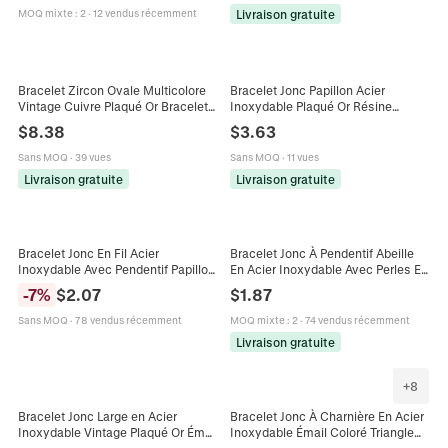
Livraison gratuite
MOQ mixte
:
2
·
12 vendus récemment
Bracelet Zircon Ovale Multicolore
Bracelet Jonc Papillon Acier
Vintage Cuivre Plaqué Or Bracelet
Inoxydable Plaqué Or Résine
Jonc Gemme Colorée Halo Bijoux
Colorée Motif Marbre Bracelet
$
8.38
$
3.63
Rétro Femme
Élégant Pour Femmes
Sans MOQ
·
39 vues
Sans MOQ
·
11 vues
Livraison gratuite
Livraison gratuite
Bracelet Jonc En Fil Acier
Bracelet Jonc À Pendentif Abeille
Inoxydable Avec Pendentif Papillon
En Acier Inoxydable Avec Perles En
Cristal Et Künstliche Perles
Strass Colorées Bijoux Ajustables
-
7
%
$
2.07
$
1.87
Colorées Bijoux De Mode Femmes
Pour Femmes
Sans MOQ
·
78 vendus récemment
MOQ mixte
:
2
·
74 vendus récemment
Livraison gratuite
+
8
Bracelet Jonc Large en Acier
Bracelet Jonc À Charnière En Acier
Inoxydable Vintage Plaqué Or Émail
Inoxydable Émail Coloré Triangle