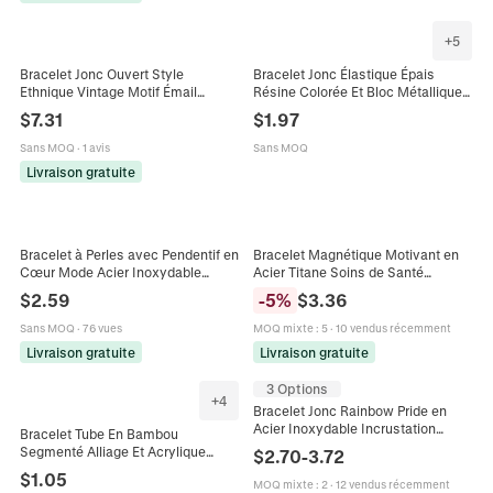
+
5
Bracelet Jonc Ouvert Style
Bracelet Jonc Élastique Épais
Ethnique Vintage Motif Émail
Résine Colorée Et Bloc Métallique
Coloré Acier Inoxydable Plaqué Or
Bijoux Mode Rétro Géométriques
$
7.31
$
1.97
Bijoux Mode Femme
Accessoires Femmes
Sans MOQ
·
1 avis
Sans MOQ
Livraison gratuite
Bracelet à Perles avec Pendentif en
Bracelet Magnétique Motivant en
Cœur Mode Acier Inoxydable
Acier Titane Soins de Santé
Alliage Réglable Jonc à Perles
Bracelet Jonc en Acier Inoxydable
$
2.59
-
5
%
$
3.36
Colorées Bijoux pour Femmes
avec Chaîne Cubaine Colorée
Style Pandora
Sans MOQ
·
76 vues
MOQ mixte
:
5
·
10 vendus récemment
Livraison gratuite
Livraison gratuite
3 Options
+
4
Bracelet Jonc Rainbow Pride en
Acier Inoxydable Incrustation
Bracelet Tube En Bambou
d'Émail LGBTQ Bijoux Minimalistes
Segmenté Alliage Et Acrylique
$
2.70
-
3.72
Colorés pour Hommes Femmes
Texture Marbre Coloré Bijoux Jonc
$
1.05
MOQ mixte
:
2
·
12 vendus récemment
Élastique Mode Femmes