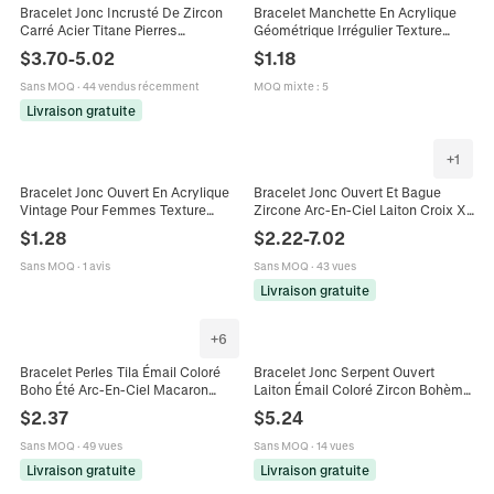
Bracelet Jonc Incrusté De Zircon
Bracelet Manchette En Acrylique
Carré Acier Titane Pierres
Géométrique Irrégulier Texture
Précieuses Colorées Luxe Rétro
Vague Transparent Coloré Pour
$
3.70
-
5.02
$
1.18
Français Bijoux Femmes
Femmes
Sans MOQ
·
44 vendus récemment
MOQ mixte
:
5
Livraison gratuite
+
1
Bracelet Jonc Ouvert En Acrylique
Bracelet Jonc Ouvert Et Bague
Vintage Pour Femmes Texture
Zircone Arc-En-Ciel Laiton Croix X
Marbre Résine Coloré Large
Géométrique Coloré Bijoux
$
1.28
$
2.22
-
7.02
Géométrique Plissé Design Vague
Réglables Pour Femmes
Bijoux
Sans MOQ
·
1 avis
Sans MOQ
·
43 vues
Livraison gratuite
+
6
Bracelet Perles Tila Émail Coloré
Bracelet Jonc Serpent Ouvert
Boho Été Arc-En-Ciel Macaron
Laiton Émail Coloré Zircon Bohème
Alliage Jonc Élastique Bijoux
Tendance Style Individuel Bijoux
$
2.37
$
5.24
Femme
Mode Femmes
Sans MOQ
·
49 vues
Sans MOQ
·
14 vues
Livraison gratuite
Livraison gratuite