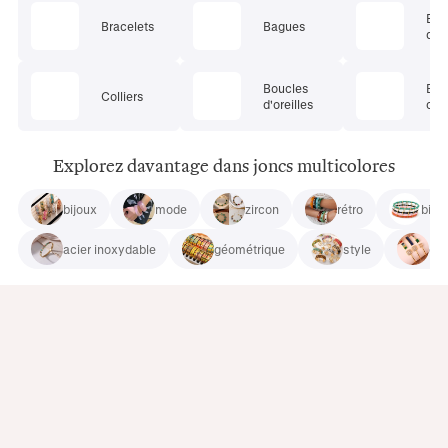
Ens
Bracelets
Bagues
de 
Boucles
Bij
Colliers
d'oreilles
cor
Explorez davantage dans joncs multicolores
bijoux
mode
zircon
rétro
bijo
acier inoxydable
géométrique
style
cui