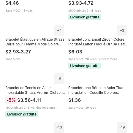
Coloré Géométrique Irrégulier
Géométrique Pour Femmes Bijoux
$
4.46
$
3.93
-
4.72
Abstrait Ouvert Femmes
De Mode
Sans MOQ
·
18 vues
MOQ mixte
:
2
·
18 vues
Livraison gratuite
+
7
+
3
Bracelet Élastique en Alliage Strass
Bracelet Jonc Émail Zircon Coloré
Carré pour Femme Mode Coloré
Incrusté Laiton Plaqué Or 18K Rétro
Géométrique Cristal Bracelet Jonc
Bracelet À Charnière Bijoux Mode
$
2.93
-
3.27
$
6.03
Bijoux Cadeau
Femme
Sans MOQ
Sans MOQ
·
28 vendus récemment
Livraison gratuite
+
5
Bracelet de Tennis en Acier
Bracelet Jonc Rétro en Acier Titane
Inoxydable Strass Arc-en-Ciel Jonc
Incrustation Coquille Colorée
Élastique Cristaux Colorés Bijoux
Peace Love Faith Gravé Bijoux de
-
5
%
$
3.56
-
4.11
$
1.36
Cadeau Pour Femme Fête
Mode Unisexe Cadeau
MOQ mixte
:
2
·
31 vendus récemment
Sans MOQ
·
39 vues
Livraison gratuite
+
10
+
19