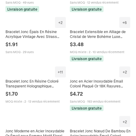
Sans MOQ
·
49 vues
Sans MOQ
·
12 vendus récemment
Livraison gratuite
Livraison gratuite
+
2
+
6
Bracelet Jonc Épais En Résine
Bracelet Extensible en Alliage de
Acrylique Vintage Avec Strass
Cristal de Verre Bohème Luxe
Colorés Texture Marbre Pour
Strass Colorés Bangle
$
1.91
$
3.48
Femmes
Géométrique Carré Bijoux Femme
Sans MOQ
·
29 vues
MOQ mixte
:
2
·
10 vendus récemment
Livraison gratuite
+
11
+
2
Bracelet Jonc En Résine Coloré
Jonc en Acier Inoxydable Émail
Transparent Holographique
Coloré Plaqué Or 18K Rayures
Paillettes Large Bijoux Pour
Géométriques Bracelet Bijoux de
$
1.70
$
4.72
Femmes Style Dopamine
Mode Rétro Femme
MOQ mixte
:
2
·
13 vendus récemment
Sans MOQ
·
193 vendus récemment
Livraison gratuite
+
2
Jonc Moderne en Acier Inoxydable
Bracelet Jonc Nœud De Bambou En
Or Émail pour Femme Motif Floral
Acier Inoxydable Émail Coloré