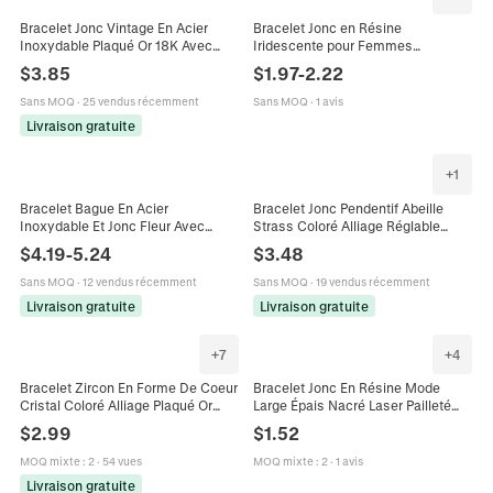
Bracelet Jonc Vintage En Acier
Bracelet Jonc en Résine
Inoxydable Plaqué Or 18K Avec
Iridescente pour Femmes
Zircone Cubique En Forme De
Géométrique AB Coloré Acrylique
$
3.85
$
1.97
-
2.22
Coeur Pour Femmes
Large Bande Bijoux de Main Y2K
Rétro Poli Accessoires de Mode
Sans MOQ
·
25 vendus récemment
Sans MOQ
·
1 avis
Livraison gratuite
+
1
Bracelet Bague En Acier
Bracelet Jonc Pendentif Abeille
Inoxydable Et Jonc Fleur Avec
Strass Coloré Alliage Réglable
Pierres Colorées Fausse
Ouvert Torsadé Pour Femme
$
4.19
-
5.24
$
3.48
Künstliche Perle Plaqué Or Bijoux
Élégant Mode
Bohème Femme
Sans MOQ
·
12 vendus récemment
Sans MOQ
·
19 vendus récemment
Livraison gratuite
Livraison gratuite
+
7
+
4
Bracelet Zircon En Forme De Coeur
Bracelet Jonc En Résine Mode
Cristal Coloré Alliage Plaqué Or
Large Épais Nacré Laser Pailleté
Élastique Bijoux De Mode Pour
Coloré Style Ins Rétro Exagéré
$
2.99
$
1.52
Femmes
Bijoux Pour Femmes
MOQ mixte
:
2
·
54 vues
MOQ mixte
:
2
·
1 avis
Livraison gratuite