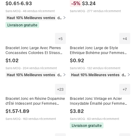
Jonc Réglable Bijoux Cadeau Pour
Émail pour Femme Bracelet
$
0.61
-
6.93
-
5
%
$
3.24
Femmes
Bohème avec Motif Floral Peint
Bijoux
Sans MOQ
·
46 vendus récemment
Sans MOQ
·
277 vendus récemment
Haut 10% Meilleures ventes
dans Bracelets
Livraison gratuite
+
5
+
4
Bracelet Jonc Large Avec Pierres
Bracelet Jonc Large de Style
Concassées Colorées Et Strass
Ethnique Bohème pour Femmes
Bijoux Bohèmes Vintage Ouverts
Vintage Plaqué Or Alliage Pierres
$
1.02
$
0.92
Pour Hommes Femmes
Colorées Strass Incrustés Bracelet
Ouvert Bijoux Cadeau
Sans MOQ
·
204 vendus récemment
Sans MOQ
·
132 vendus récemment
Haut 10% Meilleures ventes
dans Bracelets beaded pour homme
Haut 10% Meilleures ventes
dans Bracelets
+
23
+
7
Bracelet Jonc en Résine Dopamine
Bracelet Jonc Vintage en Acier
d'Été Iridescent pour Femmes
Inoxydable Émaillé pour Femme
Vintage Y2K Spice Girl Épais
Plaqué Or 18K Peint en Couleur
$
1.57
-
1.89
$
3.82
Transparent Coloré Bijoux de Mode
Motif Géométrique Floral
Sans MOQ
·
163 vendus récemment
Sans MOQ
·
63 vendus récemment
Livraison gratuite