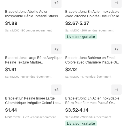
+
2
+
1
Bracelet Jonc Abeille Acier
Bracelet Jonc En Acier Inoxydable
Inoxydable Câble Torsadé Strass
Avec Zircone Colorée Cœur Étoile
Coloré Zircon Bijoux Femmes
Réglable Empilable Bijoux
$
1.89
$
2.67
-
5.37
Cadeau Élégant
Tendance Pour Femmes
Sans MOQ
·
80 vendus récemment
Sans MOQ
·
200 vendus récemment
Livraison gratuite
+
2
+
7
Bracelet Jonc Large Rétro Acrylique
Bracelet Jonc Bohème en Émail
Résine Texture Marbre
Coloré avec Charnière Plaqué Or
Géométrique Strass Colorés Bijoux
Alliage de Zinc Géométrique pour
$
1.91
$
2.12
De Luxe Pour Femmes
Femme Bijoux
Sans MOQ
·
48 vendus récemment
Sans MOQ
·
47 vendus récemment
+
3
+
1
Bracelet En Résine Irisée Large
Bracelet Jonc En Acier Inoxydable
Géométrique Irrégulier Coloré Laser
Rétro Pour Femmes Plaqué Or
Aurora Jonc Bijoux De Mode Pour
Ajouré Pierre Oeil De Chat Colorée
$
1.44
$
3.52
-
4.14
Femmes
Émail Bijoux
MOQ mixte
:
2
·
17 vendus récemment
Sans MOQ
·
79 vendus récemment
Livraison gratuite