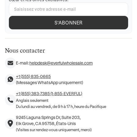
S'ABONNER
Nous contacter
E-mail:
helpdesk@everfulwholesale.com
+1 (555) 835-0665
(Messages WhatsApp uniquement)
+1 (855) 383-7385 (1-855-EVERFUL)
Anglais seulement
Du lundi au vendredi, de 9 h à 17 h, heure du Pacifique
9245 Laguna Springs Dr, Suite 203,
Elk Grove, CA 95758, États-Unis
(Visites sur rendez-vous uniquement, merci)