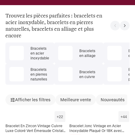
Trouvez les pièces parfaites : bracelets en
acier inoxydable, bracelets en pierres
naturelles, bracelets en alliage et plus
encore
Bracelets
Bracelets
Bra
en acier
en alliage
en c
inoxydable
Bracelets
Bra
Bracelets
en pierres
en 
en cuivre
naturelles
pré
Afficher les filtres
Meilleure vente
Nouveautés
+
22
+
44
Bracelet En Zircon Vintage Cuivre
Bracelet Jonc Vintage en Acier
Luxe Coloré Vert Émeraude Cristal
Inoxydable Plaqué Or 18K avec