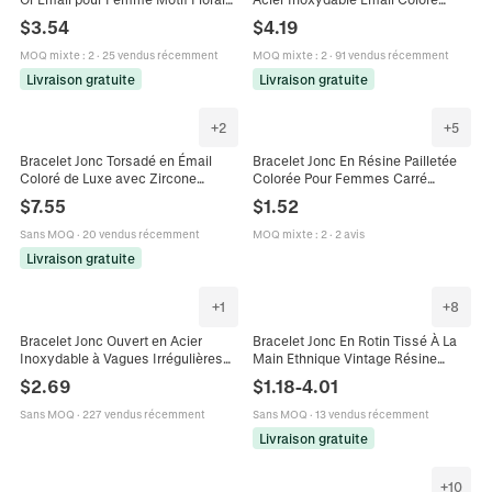
Géométrique Coloré Peint à la Main
Bijoux Mode Polyvalents Pour
$
3.54
$
4.19
Bijoux
Femmes
MOQ mixte
:
2
·
25 vendus récemment
MOQ mixte
:
2
·
91 vendus récemment
Livraison gratuite
Livraison gratuite
+
2
+
5
Bracelet Jonc Torsadé en Émail
Bracelet Jonc En Résine Pailletée
Coloré de Luxe avec Zircone
Colorée Pour Femmes Carré
Bracelet Spirale en Cuivre Plaqué
Géométrique Transparent Paillettes
$
7.55
$
1.52
Or pour Femmes Mode Fête Bijoux
Accessoires De Mode
Quotidiens Cadeau
Sans MOQ
·
20 vendus récemment
MOQ mixte
:
2
·
2 avis
Livraison gratuite
+
1
+
8
Bracelet Jonc Ouvert en Acier
Bracelet Jonc En Rotin Tissé À La
Inoxydable à Vagues Irrégulières
Main Ethnique Vintage Résine
Vintage pour Femme Bijoux
Acrylique Large Motif Marbre
$
2.69
$
1.18
-
4.01
Réglables à Double Couche en
Géométrique Bijoux Pour Femmes
Émail Coloré
Sans MOQ
·
227 vendus récemment
Sans MOQ
·
13 vendus récemment
Livraison gratuite
+
10