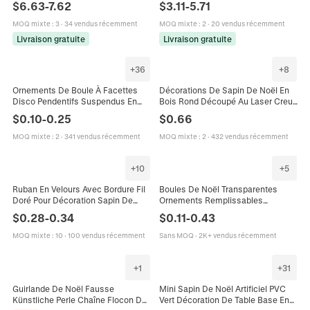
$
6.63
-
7.62
$
3.11
-
5.71
Peintes Avec Nœud À Carreaux
De Vacances Maison Festive
MOQ mixte
:
3
·
34 vendus récemment
MOQ mixte
:
2
·
20 vendus récemment
Livraison gratuite
Livraison gratuite
+
36
+
8
Ornements De Boule À Facettes
Décorations De Sapin De Noël En
Disco Pendentifs Suspendus En
Bois Rond Découpé Au Laser Creux
Mosaïque Réfléchissante Pour
Animal Crèche Suspendus
$
0.10
-
0.25
$
0.66
Décoration Sapin De Noël Fête
Pendentifs Artisanat En Bois
Décoration
MOQ mixte
:
2
·
341 vendus récemment
MOQ mixte
:
2
·
432 vendus récemment
+
10
+
5
Ruban En Velours Avec Bordure Fil
Boules De Noël Transparentes
Doré Pour Décoration Sapin De
Ornements Remplissables
Noël Nœuds DIY Emballage
Plastique PET Creux Sans Couture
$
0.28
-
0.34
$
0.11
-
0.43
Cadeau
Décoration Suspendue Sapin
Fenêtre
MOQ mixte
:
10
·
100 vendus récemment
Sans MOQ
·
2K+ vendus récemment
+
1
+
31
Guirlande De Noël Fausse
Mini Sapin De Noël Artificiel PVC
Künstliche Perle Chaîne Flocon De
Vert Décoration De Table Base En