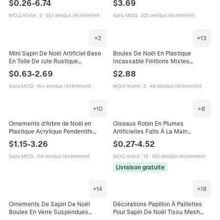
$
0.26
-
6.74
$
3.69
Décoration Maison
Transparente Pendentifs Décoratifs
Suspendus
MOQ mixte
:
2
·
551 vendus récemment
Sans MOQ
·
221 vendus récemment
+
2
+
13
Mini Sapin De Noël Artificiel Base
Boules De Noël En Plastique
En Toile De Jute Rustique
Incassable Finitions Mixtes
Décoration De Table Pin Pour
Brillantes Mates Pailletées
$
0.63
-
2.69
$
2.88
Bureau Fête Style Ferme
Texturées Décoration Sapin Fête
Sans MOQ
·
1K+ vendus récemment
MOQ mixte
:
2
·
46 vendus récemment
+
10
+
8
Ornements d'Arbre de Noël en
Oiseaux Robin En Plumes
Plastique Acrylique Pendentifs
Artificielles Faits À La Main
Suspendus en Glaçon avec
Ornements De Simulation
$
1.15
-
3.26
$
0.27
-
4.52
Künstliche Perles d'Imitation pour
Réalistes Pour Sapin De Noël Jardin
Décoration de Maison de Noël
Maison
Sans MOQ
·
114 vendus récemment
MOQ mixte
:
12
·
192 vendus récemment
Livraison gratuite
+
14
+
18
Ornements De Sapin De Noël
Décorations Papillon À Paillettes
Boules En Verre Suspendues
Pour Sapin De Noël Tissu Mesh
Formes Géométriques Rayées
Plume Décor Suspendu Pour Fête