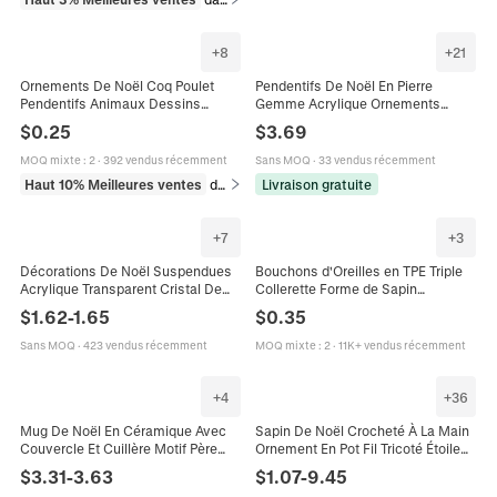
+
8
+
21
Ornements De Noël Coq Poulet
Pendentifs De Noël En Pierre
Pendentifs Animaux Dessins
Gemme Acrylique Ornements
Animés Acrylique Pour Sapin De
Suspendus Facettés Brillants En
$
0.25
$
3.69
Noël Décor Maison Voiture Cadeau
Plastique Coloré Décor De Fête
Fête
MOQ mixte
:
2
·
392 vendus récemment
Sans MOQ
·
33 vendus récemment
Haut 10% Meilleures ventes
dans Décoration intérieure
Livraison gratuite
+
7
+
3
Décorations De Noël Suspendues
Bouchons d'Oreilles en TPE Triple
Acrylique Transparent Cristal De
Collerette Forme de Sapin
Glace Paillettes Ange Étoile Décor
Réutilisables Avec Boîte de
$
1.62
-
1.65
$
0.35
De Fête
Rangement Pour Sommeil Et Étude
Sans MOQ
·
423 vendus récemment
MOQ mixte
:
2
·
11K+ vendus récemment
+
4
+
36
Mug De Noël En Céramique Avec
Sapin De Noël Crocheté À La Main
Couvercle Et Cuillère Motif Père
Ornement En Pot Fil Tricoté Étoile
Noël Pour Café Lait Thé Cadeau
Cloche Bureau Maison Décor
$
3.31
-
3.63
$
1.07
-
9.45
Fête Maison Bureau
Mignon Coloré Cadeau