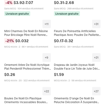
Neige Pendentifs En Plastique
Toile De Jute Style Nordique
-
4
%
$
3.92
-
7.07
$
0.31
-
2.68
Ornements Suspendus Décoration
Minimaliste
De Sapin Chic
Sans MOQ
·
104 vendus récemment
Sans MOQ
·
269 vendus récemment
Livraison gratuite
Livraison gratuite
+
11
+
31
Mini Charmes De Noël En Résine
Fleurs De Poinsettia Artificielles
Pour Bricolage Père Noël Renne
Plastique Avec Poudre De Paillettes
Bonhomme De Neige Arbre Formes
Creuses Scintillantes Pour
-
21
%
$
0.032
$
0.17
-
0.32
Accessoires De Décoration
Décoration De Sapin De Noël
Mariage Fête
MOQ mixte
:
2
·
6K+ vendus récemment
Sans MOQ
·
3K+ vendus récemment
+
9
+
21
Ornement Arbre De Noël Acrylique
Drapeau de Jardin Joyeux Noël
Plat Pendentif Professionnel Thème
Double Face Lin Toile de Jute Décor
Pompier Infirmière Docteur
de Cour de Vacances Père Noël
$
0.26
$
1.59
Décoration Charme
Bonhomme de Neige Arbre
Bannière de Bienvenue Extérieur
MOQ mixte
:
20
·
322 vendus récemment
MOQ mixte
:
2
·
56 vendus récemment
+
22
+
27
Boules De Noël En Plastique
Ornements D'ange De Noël En
Ornements Incassables Boules
Peluche Décoration À Suspendre