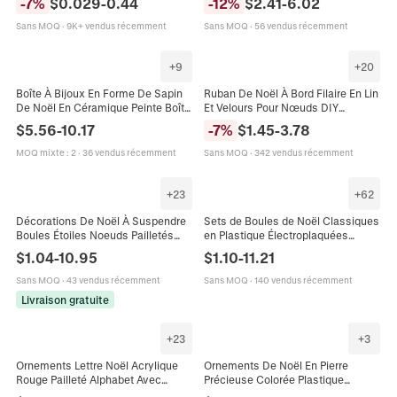
-
7
%
$
0.029
-
0.44
-
12
%
$
2.41
-
6.02
Sapin De Noël Brillant Mat Pailleté
Doux Décor Fête Cadeau
Décoration De Fête
Vacances
Sans MOQ
·
9K+ vendus récemment
Sans MOQ
·
56 vendus récemment
+
9
+
20
Boîte À Bijoux En Forme De Sapin
Ruban De Noël À Bord Filaire En Lin
De Noël En Céramique Peinte Boîte
Et Velours Pour Nœuds DIY
À Bibelots Avec Figurine D'Ours En
Emballage De Cadeaux Et
$
5.56
-
10.17
-
7
%
$
1.45
-
3.78
Peluche Rangement À Charnière
Décoration De Sapin Décor Festif
Décor Cadeau
MOQ mixte
:
2
·
36 vendus récemment
Sans MOQ
·
342 vendus récemment
+
23
+
62
Décorations De Noël À Suspendre
Sets de Boules de Noël Classiques
Boules Étoiles Noeuds Pailletés
en Plastique Électroplaquées
Champagne Or Argent Pour Fête De
Brillantes Mates Pailletées
$
1.04
-
10.95
$
1.10
-
11.21
Vacances Maison Décor
Décoration Suspendue pour Arbre
Ornements de Fête Pack Cadeau
Sans MOQ
·
43 vendus récemment
Sans MOQ
·
140 vendus récemment
Livraison gratuite
+
23
+
3
Ornements Lettre Noël Acrylique
Ornements De Noël En Pierre
Rouge Pailleté Alphabet Avec
Précieuse Colorée Plastique
Bonnet Noël Pour Arbre Noël
Acrylique Taille Émeraude