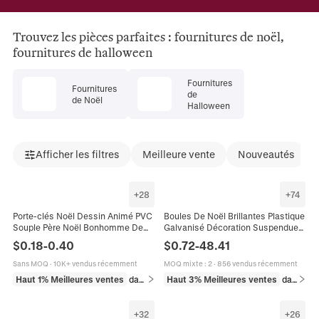
Trouvez les pièces parfaites : fournitures de noël,
fournitures de halloween
Fournitures
Fournitures
de
de Noël
Halloween
Afficher les filtres
Meilleure vente
Nouveautés
+
28
+
74
Porte-clés Noël Dessin Animé PVC
Boules De Noël Brillantes Plastique
Souple Père Noël Bonhomme De
Galvanisé Décoration Suspendue
Neige Renne Pendentif Sac Cadeau
Arbre Fête Centre Commercial
$
0.18
-
0.40
$
0.72
-
48.41
Festif Mignon
Plafond Effet Miroir
Sans MOQ
·
10K+ vendus récemment
MOQ mixte
:
2
·
856 vendus récemment
Haut 1% Meilleures ventes
dans Porte-clés
Haut 3% Meilleures ventes
dans Décoration intérieure
+
32
+
26