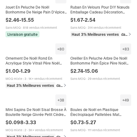
Jouet En Peluche De Noël
Ruban En Velours Pour DIY Nœuds
Bonhomme De Neige Pain D'épice
Emballage Cadeau Décoration
Arbre Renne Père Noël Poupée
Sapin De Noël Fête Artisanat
$
2.46
-
15.55
$
1.67
-
2.54
Douce Décoration De Maison De
Élégant Couleur Unie
Vacances Cadeau
Sans MOQ
·
818 vendus récemment
Sans MOQ
·
314 vendus récemment
Livraison gratuite
Haut 3% Meilleures ventes
dans Décorations de fête
+
80
+
83
Ornement De Noël Rond En
Oreiller En Peluche Arbre De Noël
Acrylique Style Vitrail Père Noël
Bonhomme Pain Épice Père Noël
Bonhomme De Neige Sapin De
Jouet Doux Coussin Décoratif
$
1.00
-
1.29
$
2.74
-
15.06
Noël Plaque Décorative Pour La
Canapé Cadeau Fête
Maison
MOQ mixte
:
3
·
1K+ vendus récemment
Sans MOQ
·
29 vendus récemment
Haut 3% Meilleures ventes
dans Décoration intérieure
+
38
+
49
Mini Sapins De Noël Sisal Brosse À
Boules de Noël en Plastique
Bouteille Neige Givrée Petit Cèdre
Électroplaqué Pailletées Mat
Pin Base En Bois Décoration De
Brillantes pour Décoration de Sapin
$
0.098
-
3.33
$
0.73
-
5.27
Bureau
de Noël
MOQ mixte
:
2
·
3K+ vendus récemment
Sans MOQ
·
111 vendus récemment
Haut 3% Meilleures ventes
dans Décorations de fête