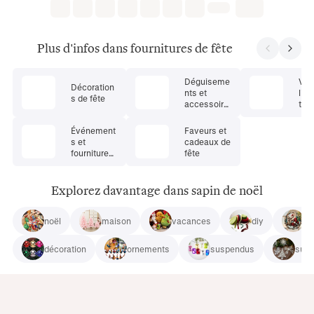
Plus d'infos dans fournitures de fête
Déguiseme
Vais
Décoration
nts et
ling
s de fête
accessoire
tab
s de fête
fête
Événement
Faveurs et
s et
cadeaux de
fournitures
fête
de fête
Explorez davantage dans sapin de noël
noël
maison
vacances
diy
st
décoration
ornements
suspendus
sus