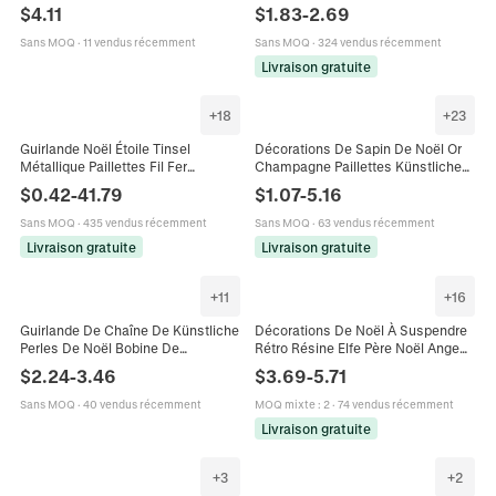
Suspendues Peintes Pailletées Mat
Sapin Poupée Fée Dentelle Tissu
$
4.11
$
1.83
-
2.69
Pour Décoration De Fête
Ailes Cloches Maison Vacances
Sans MOQ
·
11 vendus récemment
Sans MOQ
·
324 vendus récemment
Livraison gratuite
+
18
+
23
Guirlande Noël Étoile Tinsel
Décorations De Sapin De Noël Or
Métallique Paillettes Fil Fer
Champagne Paillettes Künstliche
Décoration Sapin Fête Maison DIY
Perle Décorations Suspendues
$
0.42
-
41.79
$
1.07
-
5.16
Coloré
Fête Étoile Boules Ruban Décor
Sans MOQ
·
435 vendus récemment
Sans MOQ
·
63 vendus récemment
Livraison gratuite
Livraison gratuite
+
11
+
16
Guirlande De Chaîne De Künstliche
Décorations De Noël À Suspendre
Perles De Noël Bobine De
Rétro Résine Elfe Père Noël Ange
Künstliche Perles En Plastique Pour
Cheval À Bascule Pour Fête
$
2.24
-
3.46
$
3.69
-
5.71
Sapin De Fête Mariage Décoration
Maison
DIY Artisanat
Sans MOQ
·
40 vendus récemment
MOQ mixte
:
2
·
74 vendus récemment
Livraison gratuite
+
3
+
2