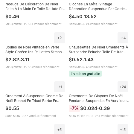
Noeuds De Décoration De Noël
Cloches En Métal Vintage
Faits À La Main En Toile De Jute Et
Décoration Suspendue Fer Corde
Tissu Pour Sapins Et Couronnes
De Chanvre Bronze Antique Sapin
$
0.46
$
4.50
-
13.52
Ornements Festifs Pour Les
De Noël Porte Mur Décor Rustique
Vacances
MOQ mixte
:
2
·
5K+ vendus récemment
Sans MOQ
·
24 vendus récemment
+
2
+
14
Boules de Noël Vintage en Verre
Chaussettes De Noël Ornements À
Style Coréen Ins Paillettes Strass
Suspendre Peluche Toile De Jute
Ornements Suspendus pour Sapin
Paillettes Père Noël Bonhomme De
$
2.82
-
3.11
$
0.52
-
1.43
de Noël Maison
Neige Renne Décoration Arbre
Sacs Cadeaux
MOQ mixte
:
2
·
55 vendus récemment
Sans MOQ
·
46 vendus récemment
Livraison gratuite
+
11
+
24
Ornement À Suspendre Gnome De
Ornements De Glaçons De Noël
Noël Bonnet En Tricot Barbe En
Pendants Suspendus En Acrylique
Fausse Fourrure Peluche Tomte
Clair Pour Arbre Décoration De
$
0.55
-
7
%
$
0.024
-
0.39
Poupée Décoration Arbre De Noël
Mariage Maison Fête
Sans MOQ
·
857 vendus récemment
MOQ mixte
:
100
·
2K+ vendus récemment
+
5
+
15