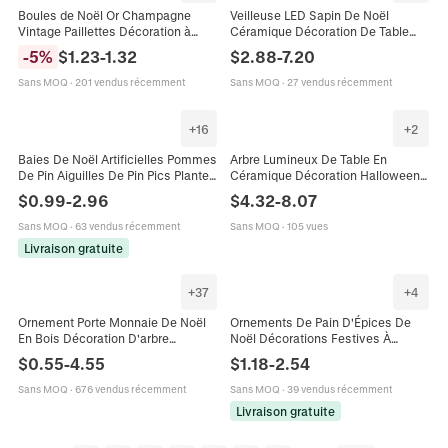
Boules de Noël Or Champagne
Veilleuse LED Sapin De Noël
Vintage Paillettes Décoration à
Céramique Décoration De Table
Suspendre Plastique Incassable
Lumineuse À Piles Ornement De
-
5
%
$
1.23
-
1.32
$
2.88
-
7.20
Décor Fête Vacances
Fête Maison Cadeau
Sans MOQ
·
201 vendus récemment
Sans MOQ
·
27 vendus récemment
+
16
+
2
Baies De Noël Artificielles Pommes
Arbre Lumineux De Table En
De Pin Aiguilles De Pin Pics Plantes
Céramique Décoration Halloween
De Simulation Pour Sapin Couronne
Noël Avec Éclat LED Pour Accent
$
0.99
-
2.96
$
4.32
-
8.07
Décoration Table
Intérieur De Maison Festive
Sans MOQ
·
63 vendus récemment
Sans MOQ
·
105 vues
Livraison gratuite
+
37
+
4
Ornement Porte Monnaie De Noël
Ornements De Pain D'Épices De
En Bois Décoration D'arbre
Noël Décorations Festives À
Suspendue Pince À Carte Cadeau
Suspendre En Mousse Pour
$
0.55
-
4.55
$
1.18
-
2.54
Renne Père Noël Bonhomme De
Décoration De Sapin Formes De
Neige
Maison De Bonbons
Sans MOQ
·
676 vendus récemment
Sans MOQ
·
39 vendus récemment
Livraison gratuite