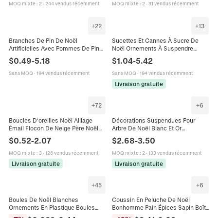
MOQ mixte
:
2
·
244 vendus récemment
MOQ mixte
:
2
·
31 vendus récemment
+
22
+
13
Branches De Pin De Noël
Sucettes Et Cannes À Sucre De
Artificielles Avec Pommes De Pin
Noël Ornements À Suspendre
Baies Rouges Et Flocage De Neige
Rayures Rouges Blanches
$
0.49
-
5.18
$
1.04
-
5.42
Pour Décorations Florales De Sapin
Paillettes Mousse Décoration
Sapin
Sans MOQ
·
194 vendus récemment
Sans MOQ
·
194 vendus récemment
Livraison gratuite
+
72
+
6
Boucles D'oreilles Noël Alliage
Décorations Suspendues Pour
Émail Flocon De Neige Père Noël
Arbre De Noël Blanc Et Or
Arbre Flamant Rose Fruit Avec Tige
Pendentifs Festifs En Plastique
$
0.52
-
2.07
$
2.68
-
3.50
En Argent Sterling 925
Peint Pour Décoration De Fête
MOQ mixte
:
3
·
126 vendus récemment
MOQ mixte
:
2
·
133 vendus récemment
Livraison gratuite
Livraison gratuite
+
45
+
6
Boules De Noël Blanches
Coussin En Peluche De Noël
Ornements En Plastique Boules
Bonhomme Pain Épices Sapin Boîte
Suspendues Pour Décoration De
Cadeau Couronne Rembourrage