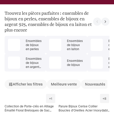
Trouvez les pièces parfaites : ensembles de
bijoux en perles, ensembles de bijoux en
argent 925, ensembles de bijoux en laiton et
plus encore
Ensembles
Ensembles
Ens
de bijoux
de bijoux
de 
en perles
en laiton
en 
d'e
dou
Ensembles
Ens
Ensembles
de bijoux
de 
de bijoux
en argent
en 
925
Afficher les filtres
Meilleure vente
Nouveautés
+
1
+
8
Collection de Porte-clés en Alliage
Parure Bijoux Cerise Collier
Émaillé Floral Breloques de Sac
Boucles d'Oreilles Acier Inoxydable