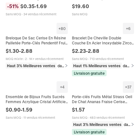
pour Femmes Thème Fruits Rouge
Cerisier Boho Jambe Droite
-
51
%
$
0.35
-
1.69
$
19.60
Vert Bijoux Élégants Cadeau
Pantalon Denim Patchwork
Sans MOQ
·
34 vendus récemment
Sans MOQ
+
80
+
6
Breloque De Sac Cerise En Résine
Bracelet De Cheville Double
Pailletée Porte-Clés Pendentif Fruit
Couche En Acier Inoxydable Zircon
Feuille Métal Accessoire Décoratif
Künstliche Perle Cerise Étoile De
$
1.30
-
2.88
$
2.23
-
2.88
Mer Coquillage Réglable Bijoux
Plage
MOQ mixte
:
2
·
1K+ vendus récemment
Sans MOQ
·
713 vendus récemment
Haut 3% Meilleures ventes
dans Accessoires et quincaillerie pour sacs
Haut 1% Meilleures ventes
dans Bijoux corporels
Livraison gratuite
+
4
+
37
Ensemble de Bijoux Fruits Sucrés
Porte-clés Fruits Métal Strass Oeil
Femmes Acrylique Cristal Artificiel
De Chat Ananas Fraise Cerise
Cerise Fraise Myrtille Pendentif
Pendentif De Sac Anneau De
$
0.90
-
1.59
$
1.57
Collier Bracelet Boucles d'Oreilles
Voiture Bijoux
Sans MOQ
·
11 vendus récemment
Sans MOQ
·
483 vendus récemment
Haut 3% Meilleures ventes
dans Porte-clés
Livraison gratuite