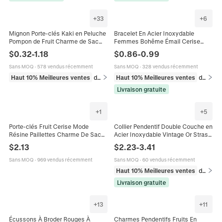
+
33
+
6
Mignon Porte-clés Kaki en Peluche
Bracelet En Acier Inoxydable
Pompon de Fruit Charme de Sac
Femmes Bohême Émail Cerise
Pendentif Doux en Fausse Fourrure
Pendentif Réglable Fermoir
$
0.32
-
1.18
$
0.86
-
0.99
de Lapin Pêche Pomme Cerise Pour
Mousqueton Bijoux Rétro Plaqué Or
Décoration de Sac
14K
Sans MOQ
·
578 vendus récemment
Sans MOQ
·
328 vendus récemment
Haut 10% Meilleures ventes
dans Porte-clés
Haut 10% Meilleures ventes
dans Bracelets
Livraison gratuite
+
1
+
5
Porte-clés Fruit Cerise Mode
Collier Pendentif Double Couche en
Résine Paillettes Charme De Sac
Acier Inoxydable Vintage Or Strass
Pendentif Feuille Alliage
Cerise Cœur Soleil Lune Étoile
$
2.13
$
2.23
-
3.41
Accessoires
Collier de Perles Artificielles Bijoux
Femme
Sans MOQ
·
969 vendus récemment
Sans MOQ
·
60 vendus récemment
Haut 10% Meilleures ventes
dans Colliers
Livraison gratuite
+
13
+
11
Écussons À Broder Rouges À
Charmes Pendentifs Fruits En