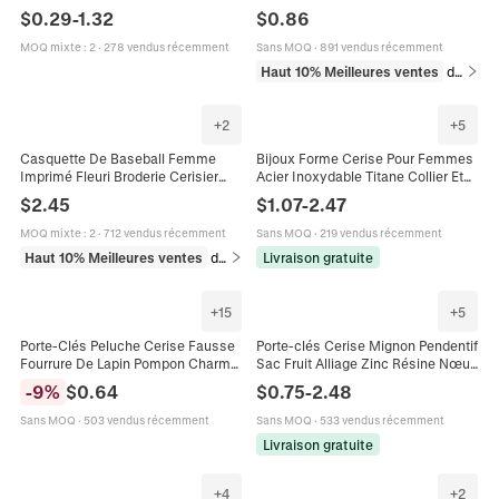
Rose Baie Accessoires Cheveux
Peluche Chaussettes De Maison
$
0.29
-
1.32
$
0.86
Pour Femmes Style Français
Motif Fraise Cerise Doux Moelleux
MOQ mixte
:
2
·
278 vendus récemment
Sans MOQ
·
891 vendus récemment
Haut 10% Meilleures ventes
dans Chaussettes
+
2
+
5
Casquette De Baseball Femme
Bijoux Forme Cerise Pour Femmes
Imprimé Fleuri Broderie Cerisier
Acier Inoxydable Titane Collier Et
Coton Lin Respirant Protection
Boucles D'oreilles Fruits
$
2.45
$
1.07
-
2.47
Solaire Réglable
Inaltérables
MOQ mixte
:
2
·
712 vendus récemment
Sans MOQ
·
219 vendus récemment
Haut 10% Meilleures ventes
dans Chapeaux
Livraison gratuite
+
15
+
5
Porte-Clés Peluche Cerise Fausse
Porte-clés Cerise Mignon Pendentif
Fourrure De Lapin Pompon Charme
Sac Fruit Alliage Zinc Résine Nœud
De Sac Pendentif Voiture
Papillon Ornement De Sac À Dos
-
9
%
$
0.64
$
0.75
-
2.48
Accessoire Fruit Mignon
Pour Femmes
Sans MOQ
·
503 vendus récemment
Sans MOQ
·
533 vendus récemment
Livraison gratuite
+
4
+
2