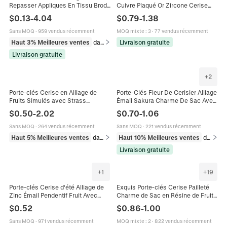
Repasser Appliques En Tissu Brodé
Cuivre Plaqué Or Zircone Cerise
Décoratives Pour Vêtements Sacs
Cactus Forme Coeur Accessoires
$
0.13
-
4.04
$
0.79
-
1.38
Vestes Cerise Cœur Lèvres Motifs
Fabrication Bijoux DIY Mode Petit
Sans MOQ
·
959 vendus récemment
MOQ mixte
:
3
·
77 vendus récemment
Haut 3% Meilleures ventes
dans Arts, artisanat et couture
Livraison gratuite
Livraison gratuite
+
2
Porte-clés Cerise en Alliage de
Porte-Clés Fleur De Cerisier Alliage
Fruits Simulés avec Strass
Émail Sakura Charme De Sac Avec
Pendentif de Sac Mignon Anneau
Faux Künstliche Perle Et Boucle En
$
0.50
-
2.02
$
0.70
-
1.06
en Métal Décoration Cadeau
Cœur Accessoire Mignon
Femme
Sans MOQ
·
264 vendus récemment
Sans MOQ
·
221 vendus récemment
Haut 5% Meilleures ventes
dans Porte-clés
Haut 10% Meilleures ventes
dans Porte-clés
Livraison gratuite
+
1
+
19
Porte-clés Cerise d'été Alliage de
Exquis Porte-clés Cerise Pailleté
Zinc Émail Pendentif Fruit Avec
Charme de Sac en Résine de Fruits
Perle Artificielle Charme de Sac
Pour Femmes Décoration de Porte-
$
0.52
$
0.86
-
1.00
Accessoire pour Femmes Cadeau
clés de Voiture Élégante Feuille
Plaqué Or Argent
Sans MOQ
·
971 vendus récemment
MOQ mixte
:
2
·
822 vendus récemment