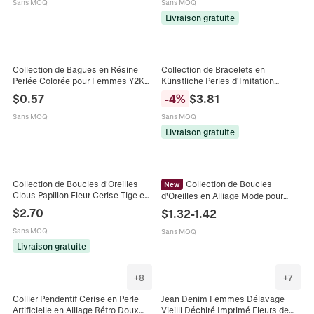
Sans MOQ
Sans MOQ
Livraison gratuite
Collection de Bagues en Résine
Collection de Bracelets en
Perlée Colorée pour Femmes Y2K
Künstliche Perles d'Imitation
Cœur Papillon Cerise Bijoux
Cerise Pendentif Fruit Émaillé
$
0.57
-
4
%
$
3.81
Macaron Assortiment
Bijoux en Alliage pour Femmes
Cadeau
Sans MOQ
Sans MOQ
Livraison gratuite
Collection de Boucles d'Oreilles
Collection de Boucles
New
Clous Papillon Fleur Cerise Tige en
d'Oreilles en Alliage Mode pour
Argent Sterling 925 Or Strass Perle
Femmes Strass Papillon Cerise
$
2.70
$
1.32
-
1.42
Artificielle Bijoux Femme
Coeur Perle Artificielle Glands
Sans MOQ
Sans MOQ
Livraison gratuite
+
8
+
7
Collier Pendentif Cerise en Perle
Jean Denim Femmes Délavage
Artificielle en Alliage Rétro Doux
Vieilli Déchiré Imprimé Fleurs de