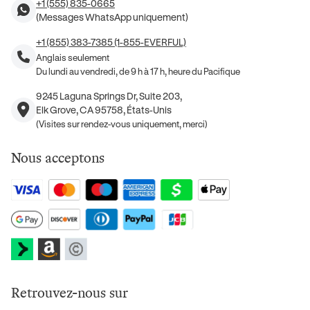
+1 (555) 835-0665
(Messages WhatsApp uniquement)
+1 (855) 383-7385 (1-855-EVERFUL)
Anglais seulement
Du lundi au vendredi, de 9 h à 17 h, heure du Pacifique
9245 Laguna Springs Dr, Suite 203,
Elk Grove, CA 95758, États-Unis
(Visites sur rendez-vous uniquement, merci)
Nous acceptons
Retrouvez-nous sur