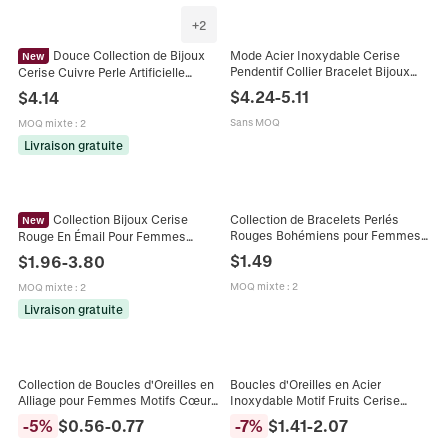
+
2
Douce Collection de Bijoux
Mode Acier Inoxydable Cerise
New
Pendentif Collier Bracelet Bijoux
Cerise Cuivre Perle Artificielle
Collection Zirconia Perle de Verre
Émail Nœud Collier Boucles
$
4.24
-
5.11
$
4.14
Accessoire Pour Femmes
d'Oreilles Pendantes pour Femme
Bijoux Mode
Sans MOQ
MOQ mixte
:
2
Livraison gratuite
Collection Bijoux Cerise
Collection de Bracelets Perlés
New
Rouges Bohémiens pour Femmes
Rouge En Émail Pour Femmes
Perles de Verre à la Mode Avec
Cuivre Fruit Bague Ouverte Collier
$
1.49
$
1.96
-
3.80
Pendentif Cerise et Mauvais Œil
Perles Boucles D'oreilles Créoles
Bracelet en Alliage de Strass
MOQ mixte
:
2
MOQ mixte
:
2
Cadeau de Saint-Valentin
Livraison gratuite
Collection de Boucles d'Oreilles en
Boucles d'Oreilles en Acier
Alliage pour Femmes Motifs Cœur
Inoxydable Motif Fruits Cerise
Cerise Ours Argent Noir Contraste
Fraise Émail à l'Huile pour Femmes
-
5
%
$
0.56
-
0.77
-
7
%
$
1.41
-
2.07
Bijoux Minimalistes
Bijoux Cadeau