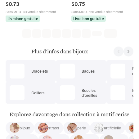
De Sac Décoration De Voiture Style
Plaqué Or Émail Fraise Cerise
$
0.73
$
0.75
Pastoral Pour Femmes
Banane Pour Boucles D'oreilles
Colliers Mignon
Sans MOQ
·
54 vendus récemment
Sans MOQ
·
166 vendus récemment
Livraison gratuite
Livraison gratuite
Plus d'infos dans bijoux
Ens
Bracelets
Bagues
de 
Boucles
Bij
Colliers
d'oreilles
cor
Explorez davantage dans collection à motif cerise
bijoux
strass
perle
artificielle