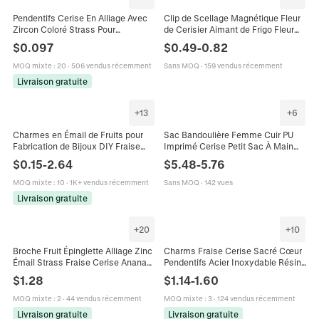
Pendentifs Cerise En Alliage Avec
Clip de Scellage Magnétique Fleur
Zircon Coloré Strass Pour
de Cerisier Aimant de Frigo Fleur
Fabrication De Bijoux DIY Boucles
Pince à Sac Alimentaire Fait Main
$
0.097
$
0.49
-
0.82
D'oreilles Collier Style Doux
ABS Résine Accessoire Cheveux
MOQ mixte
:
20
·
506 vendus récemment
Sans MOQ
·
159 vendus récemment
Livraison gratuite
+
13
+
6
Charmes en Émail de Fruits pour
Sac Bandoulière Femme Cuir PU
Fabrication de Bijoux DIY Fraise
Imprimé Cerise Petit Sac À Main
Banane Cerise Pomme Ananas
Carré Avec Large Bandoulière
$
0.15
-
2.64
$
5.48
-
5.76
Pastèque Raisin Pendentifs en
Réglable Et Pendentif
Alliage Avec Fermoir Homard
MOQ mixte
:
10
·
1K+ vendus récemment
Sans MOQ
·
142 vues
Livraison gratuite
+
20
+
10
Broche Fruit Épinglette Alliage Zinc
Charms Fraise Cerise Sacré Cœur
Émail Strass Fraise Cerise Ananas
Pendentifs Acier Inoxydable Résine
Forme Anti-Exposition Revers Pin
Strass Perles Création Bijoux
$
1.28
$
1.14
-
1.60
Pour Femmes
Femmes Filles
MOQ mixte
:
2
·
44 vendus récemment
MOQ mixte
:
3
·
124 vendus récemment
Livraison gratuite
Livraison gratuite