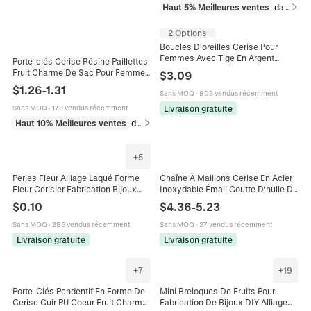
Haut 5% Meilleures ventes
dans Porte-clés
2 Options
Boucles D'oreilles Cerise Pour
Femmes Avec Tige En Argent
Porte-clés Cerise Résine Paillettes
Sterling 925 Zircon Künstliche
Fruit Charme De Sac Pour Femmes
$
3.09
Perle Bijoux De Fruits
Filles Alliage Or Anneau De Clé
$
1.26
-
1.31
Sans MOQ
·
803 vendus récemment
Pendentif
Livraison gratuite
Sans MOQ
·
173 vendus récemment
Haut 10% Meilleures ventes
dans Porte-clés
+
5
Perles Fleur Alliage Laqué Forme
Chaîne À Maillons Cerise En Acier
Fleur Cerisier Fabrication Bijoux
Inoxydable Émail Goutte D'huile De
DIY Pour Bracelets Colliers Style
Fruit Pour La Fabrication De Bijoux
$
0.10
$
4.36
-
5.23
Été Mignon Pastel
DIY Collier Bracelet Accessoires
Faits Main
Sans MOQ
·
286 vendus récemment
Sans MOQ
·
27 vendus récemment
Livraison gratuite
Livraison gratuite
+
7
+
19
Porte-Clés Pendentif En Forme De
Mini Breloques De Fruits Pour
Cerise Cuir PU Coeur Fruit Charme
Fabrication De Bijoux DIY Alliage