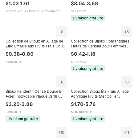
Anneau à Ressort en Cœur Rose
Résine Pendentif Fruit Pour
$
1.03
-
1.61
$
3.04
-
3.68
Fleur de Cerisier Marguerite
Femmes Accessoires Mode Frais
Accessoires Femmes
MOQ mixte
:
2
·
13 vendus récemment
Sans MOQ
Livraison gratuite
+
8
+
5
Collection de Bijoux en Alliage de
Collection de Bijoux Romantiques
Zinc Émaillé aux Fruits Frais Collier
Fleurs de Cerisier pour Femmes
et Bracelet Plaqué Or Fraise
Alliage de Zinc Strass Rose Collier
$
0.38
-
0.80
$
0.42
-
1.18
Pomme Cerise Ananas Bijoux pour
Boucles d'Oreilles Bague
Femmes
Sans MOQ
Sans MOQ
Livraison gratuite
+
8
+
8
Bijoux Pendentif Cerise Douce En
Collection Bijoux Été Frais Alliage
Acier Inoxydable Plaqué Or 18K
Acrylique Fruits Mer Collier
Résine Collier Double Couche Et
Bracelet Boucles Oreilles Créoles
$
3.20
-
3.88
$
1.70
-
5.76
Boucles D'oreilles Créoles
Cerise Fraise Corail Poisson
Femmes
Pendentif
Sans MOQ
MOQ mixte
:
2
Livraison gratuite
Livraison gratuite
+
10
+
11