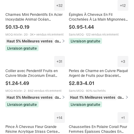
+
32
+
12
Charmes Mini Pendentifs En Acier
Épingles À Cheveux En Fil
Inoxydable Animal Océan
Crochetées À La Main Mignonnes
Hippocampe Coquille Baleine
Fleur Cerise Lapin BB Pour Filles
$
0.13
-
0.19
$
0.95
-
1.44
Dauphin Lapin Cerise Accessoires
Enfants Style Pastoral
Fabrication Bijoux
MOQ mixte
:
20
·
3K+ vendus récemment
Sans MOQ
·
122 vendus récemment
Haut 5% Meilleures ventes
dans Breloques
Livraison gratuite
Livraison gratuite
+
31
+
3
Collier avec Pendentif Fruits en
Perles de Charme en Cuivre Plaqué
Cuivre Mode Zirconium Émail
Argent de Fruits pour Bracelet
Fraise Cerise Raisin Ananas Collier
Avocat Fraise Cerise Ananas Émail
$
1.24
-
1.49
$
2.83
-
4.01
pour Femme Bijoux Doux Cadeau
Strass DIY Bijoux Charms
MOQ mixte
:
2
·
862 vendus récemment
Sans MOQ
·
90% rachetés
Haut 5% Meilleures ventes
dans Colliers
Haut 1% Meilleures ventes
dans Breloques
Livraison gratuite
Livraison gratuite
+
14
+
1
Pince À Cheveux Fleur Grande
Chaussettes En Polaire Corail Pour
Résine Acrylique Strass Cerise
Femmes Épaisses Chaudes En