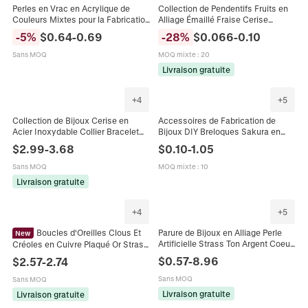
Perles en Vrac en Acrylique de
Collection de Pendentifs Fruits en
Couleurs Mixtes pour la Fabrication
Alliage Émaillé Fraise Cerise
de Bijoux DIY Motif Fleurs de
Avocat Citron Breloques pour
-
5
%
$
0.64
-
0.69
-
28
%
$
0.066
-
0.10
Cerisier Étoile Papillon Tons
Création de Bijoux DIY Artisanat
Macaron
Sans MOQ
MOQ mixte
:
20
Livraison gratuite
+
4
+
5
Collection de Bijoux Cerise en
Accessoires de Fabrication de
Acier Inoxydable Collier Bracelet
Bijoux DIY Breloques Sakura en
Bague Boucles d'Oreilles Avec
Alliage Émail avec Perles de Fleurs
$
2.99
-
3.68
$
0.10
-
1.05
Zircone Perle Femme
en Strass pour Bracelets Colliers
Accessoire Multicolore
Sans MOQ
MOQ mixte
:
10
Livraison gratuite
+
4
+
5
Boucles d'Oreilles Clous Et
Parure de Bijoux en Alliage Perle
New
Artificielle Strass Ton Argent Coeur
Créoles en Cuivre Plaqué Or Strass
Papillon Cerise Collier Bague
Cerise Papillon Fleur Avec Tige en
$
0.57
-
8.96
$
2.57
-
2.74
Boucles d'Oreilles Bracelet
Argent Bijoux Femme
Collection Femme
Sans MOQ
Sans MOQ
Livraison gratuite
Livraison gratuite