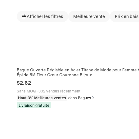
Afficher les filtres
Meilleure vente
Prix en bai
Bague Ouverte Réglable en Acier Titane de Mode pour Femme Vi
Épi de Blé Fleur Cœur Couronne Bijoux
$
2.62
Sans MOQ
·
302 vendus récemment
Haut 3% Meilleures ventes
dans Bagues
Livraison gratuite