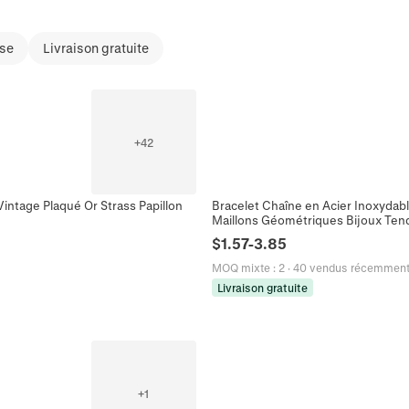
sse
Livraison gratuite
+
42
ntage Plaqué Or Strass Papillon
Bracelet Chaîne en Acier Inoxyda
Maillons Géométriques Bijoux Te
$
1.57
-
3.85
MOQ mixte
:
2
·
40 vendus récemmen
Livraison gratuite
+
1