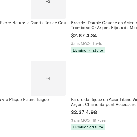
+
2
Pierre Naturelle Quartz Ras de Cou
Bracelet Double Couche en Acier 
Trombone Or Argent Bijoux de M
$
2.87
-
4.34
Sans MOQ
·
1 avis
Livraison gratuite
+
4
uivre Plaqué Platine Bague
Parure de Bijoux en Acier Titane Vi
Argent Chaîne Serpent Accessoi
$
2.37
-
4.98
Sans MOQ
·
19 vues
Livraison gratuite