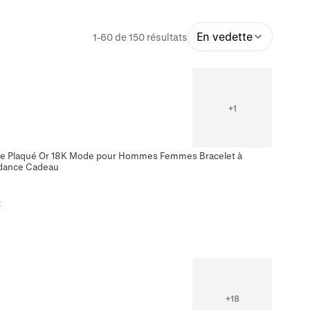
En vedette
1-60 de 150 résultats
+
1
ble Plaqué Or 18K Mode pour Hommes Femmes Bracelet à
ndance Cadeau
t
+
18