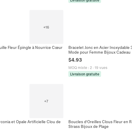
Livraison gratuite
+
16
lle Fleur Épingle à Nourrice Cœur
Bracelet Jonc en Acier Inoxydable 
Mode pour Femme Bijoux Cadeau
$
4.93
MOQ mixte
:
2
·
19 vues
Livraison gratuite
+
7
conia et Opale Artificielle Clou de
Boucles d'Oreilles Clous Fleur en R
Strass Bijoux de Plage