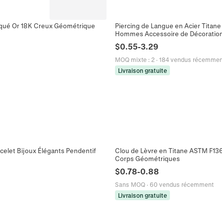
aqué Or 18K Creux Géométrique
Piercing de Langue en Acier Titane
Hommes Accessoire de Décoration
$
0.55
-
3.29
MOQ mixte
:
2
·
184 vendus récemmen
Livraison gratuite
acelet Bijoux Élégants Pendentif
Clou de Lèvre en Titane ASTM F136 
Corps Géométriques
$
0.78
-
0.88
Sans MOQ
·
60 vendus récemment
Livraison gratuite