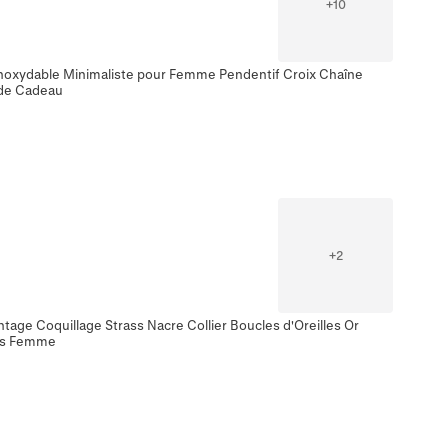
+
10
Inoxydable Minimaliste pour Femme Pendentif Croix Chaîne
ode Cadeau
+
2
ntage Coquillage Strass Nacre Collier Boucles d'Oreilles Or
res Femme