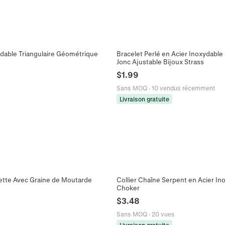
xydable Triangulaire Géométrique
Bracelet Perlé en Acier Inoxydabl
Jonc Ajustable Bijoux Strass
$
1.99
Sans MOQ
·
10 vendus récemment
Livraison gratuite
lette Avec Graine de Moutarde
Collier Chaîne Serpent en Acier I
Choker
$
3.48
Sans MOQ
·
20 vues