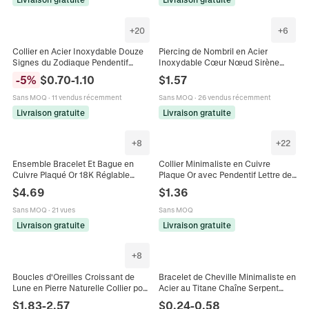
+
20
+
6
Collier en Acier Inoxydable Douze
Piercing de Nombril en Acier
Signes du Zodiaque Pendentif
Inoxydable Cœur Nœud Sirène
Lettre Vieil Anglais Gothique pour
Soleil Lune Étoile Strass Bijoux de
-
5
%
$
0.70
-
1.10
$
1.57
Hommes Femmes Bijoux
Corps pour Femmes
Sans MOQ
·
11 vendus récemment
Sans MOQ
·
26 vendus récemment
Livraison gratuite
Livraison gratuite
+
8
+
22
Ensemble Bracelet Et Bague en
Collier Minimaliste en Cuivre
Cuivre Plaqué Or 18K Réglable
Plaque Or avec Pendentif Lettre de
Avec Zirconia Cœur pour Femme
l'Alphabet pour Femmes et
$
4.69
$
1.36
Ensemble de Bijoux de Mode
Hommes Chaîne à Billes Tendance
Strass
Bijoux de Mode Cadeau
Sans MOQ
·
21 vues
Sans MOQ
Livraison gratuite
Livraison gratuite
+
8
Boucles d'Oreilles Croissant de
Bracelet de Cheville Minimaliste en
Lune en Pierre Naturelle Collier pour
Acier au Titane Chaîne Serpent
Femmes Acier Inoxydable Or
pour Femme Sexy Pied Chaîne
$
1.83
-
2.57
$
0.24
-
0.58