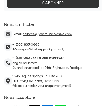
S'ABONNER
Nous contacter
E-mail:
helpdesk@everfulwholesale.com
+1 (555) 835-0665
(Messages WhatsApp uniquement)
+1 (855) 383-7385 (1-855-EVERFUL)
Anglais seulement
Du lundi au vendredi, de 9 h à 17 h, heure du Pacifique
9245 Laguna Springs Dr, Suite 203,
Elk Grove, CA 95758, États-Unis
(Visites sur rendez-vous uniquement, merci)
Nous acceptons