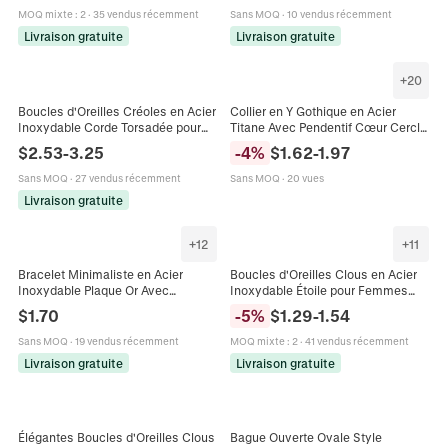
MOQ mixte
:
2
·
35 vendus récemment
Sans MOQ
·
10 vendus récemment
Livraison gratuite
Livraison gratuite
+
20
Boucles d'Oreilles Créoles en Acier
Collier en Y Gothique en Acier
Inoxydable Corde Torsadée pour
Titane Avec Pendentif Cœur Cercle
Femmes Plaqué Or 18K Créoles
pour Hommes Femmes
$
2.53
-
3.25
-
4
%
$
1.62
-
1.97
Géométriques Bijoux de Mode
Minimaliste Punk Maillon Cubain
Bijoux
Sans MOQ
·
27 vendus récemment
Sans MOQ
·
20 vues
Livraison gratuite
+
12
+
11
Bracelet Minimaliste en Acier
Boucles d'Oreilles Clous en Acier
Inoxydable Plaque Or Avec
Inoxydable Étoile pour Femmes
Pendentif Montgolfière Cœur Croix
Bijoux Géométriques Carrés Goutte
$
1.70
-
5
%
$
1.29
-
1.54
Bijoux Émaillés Strass Cadeau
d'Eau Incrustés de Strass Or
Pour Maman
Argent Collier
Sans MOQ
·
19 vendus récemment
MOQ mixte
:
2
·
41 vendus récemment
Livraison gratuite
Livraison gratuite
Élégantes Boucles d'Oreilles Clous
Bague Ouverte Ovale Style