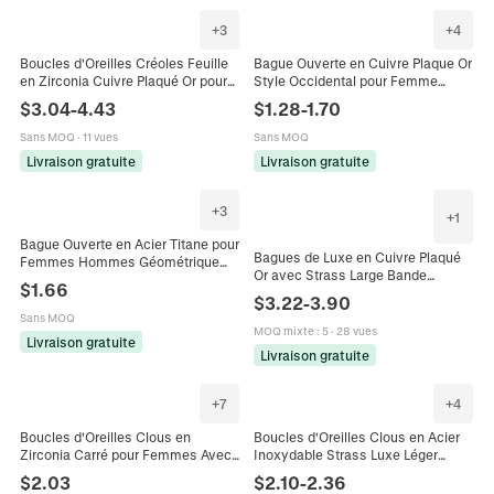
+
3
+
4
Boucles d'Oreilles Créoles Feuille
Bague Ouverte en Cuivre Plaque Or
en Zirconia Cuivre Plaqué Or pour
Style Occidental pour Femme
Femmes Bijoux Design Élégant de
Zirconia Ajustable Incruste
$
3.04
-
4.43
$
1.28
-
1.70
Vigne et Plante
Mauvais Oeil Coeur Main de
Hamsa Bijoux de Mode
Sans MOQ
·
11 vues
Sans MOQ
Livraison gratuite
Livraison gratuite
+
3
+
1
Bague Ouverte en Acier Titane pour
Bagues de Luxe en Cuivre Plaqué
Femmes Hommes Géométrique
Or avec Strass Large Bande
Irrégulier Étoile Coquille Serpent
$
1.66
Géométrique Croix Chaîne Bague
Ajustable Bijoux de Doigt
$
3.22
-
3.90
Ouverte Réglable Femme Homme
Sans MOQ
Bijoux
MOQ mixte
:
5
·
28 vues
Livraison gratuite
Livraison gratuite
+
7
+
4
Boucles d'Oreilles Clous en
Boucles d'Oreilles Clous en Acier
Zirconia Carré pour Femmes Avec
Inoxydable Strass Luxe Léger
Tige en Argent Sterling 925
Boucles d'Oreilles Pendantes
$
2.03
$
2.10
-
2.36
Boucles d'Oreilles en Cuivre
Géométriques Carrées Rondes