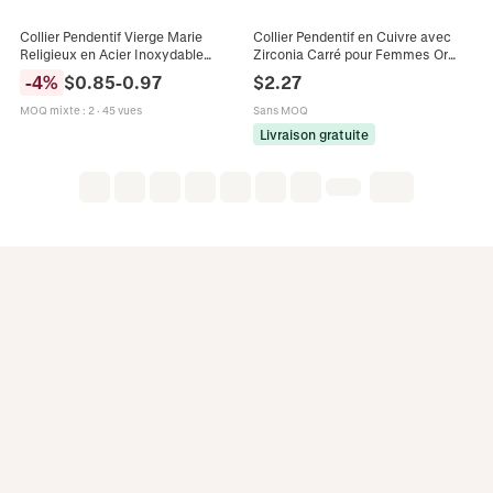
Collier Pendentif Vierge Marie
Collier Pendentif en Cuivre avec
Religieux en Acier Inoxydable
Zirconia Carré pour Femmes Or
Cuivre Incrusté Strass Multicolore
Chaîne de Clavicule Géométrique
-
4
%
$
0.85
-
0.97
$
2.27
pour Femmes Bijoux Mode
Bijoux de Mode Cadeau
MOQ mixte
:
2
·
45 vues
Sans MOQ
Livraison gratuite