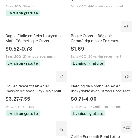
Électroplaqué Bijoux
Plate Épi de Blé Luxe Pendentif
Coeur
Sans MOQ
·
39 vues
Sans MOQ
·
440 vendus récemment
Livraison gratuite
+
8
Bague Étoile en Acier Inoxydable
Bague Ouverte Réglable
Motif Géométrique Ouverte
Géométrique pour Femmes
Réglable Bague pour Hommes
Hommes en Acier Inoxydable Doré
$
0.52
-
0.78
$
1.69
Femmes Bijoux de Mode
Titane Bague de Mode Minimaliste
Minimaliste Cadeau
Sans MOQ
·
27 vendus récemment
Sans MOQ
·
20 vendus récemment
Livraison gratuite
Livraison gratuite
+
3
+
2
Collier Pendentif en Acier
Piercing de Nombril en Acier
Inoxydable avec Onyx Noir pour
Inoxydable avec Strass Rose Motif
Femme Charm Étoile Géométrique
Coeur Papillon Incrusté Bijoux pour
$
3.27
-
7.55
$
0.71
-
4.06
Rétro Bijou Incrusté de Pierre
Femmes Accessoire Hip Hop
Naturelle
MOQ mixte
:
2
·
1 avis
Sans MOQ
·
22 vendus récemment
Livraison gratuite
Livraison gratuite
+
22
+
2
Collier Pendentif Rond Lettre