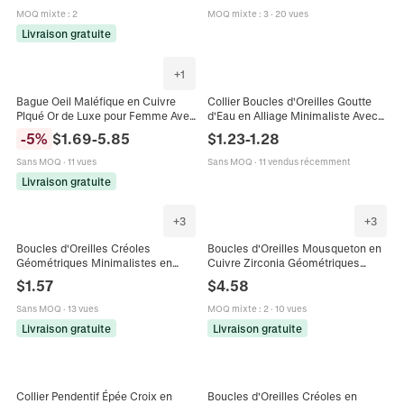
Géométriques Colorées Or
Chiffres Romains pour Femmes
MOQ mixte
:
2
MOQ mixte
:
3
·
20 vues
Livraison gratuite
+
1
Bague Oeil Maléfique en Cuivre
Collier Boucles d'Oreilles Goutte
Plqué Or de Luxe pour Femme Avec
d'Eau en Alliage Minimaliste Avec
Zirconia et Perle Artificielle Mode
Accents en Strass Pendentif Métal
-
5
%
$
1.69
-
5.85
$
1.23
-
1.28
Géométrique Ouverte Réglable
Or Argent Bijoux Femme Cadeau
Bijou Cadeau
Sans MOQ
·
11 vues
Sans MOQ
·
11 vendus récemment
Livraison gratuite
+
3
+
3
Boucles d'Oreilles Créoles
Boucles d'Oreilles Mousqueton en
Géométriques Minimalistes en
Cuivre Zirconia Géométriques
Acier Inoxydable Coeur Lune Étoile
Rectangulaires Forme D Peintes
$
1.57
$
4.58
Fleur Pour Femmes Accessoires
Bijoux de Mode Pour Femmes
Bijoux de Mode Plaqués Or
Sans MOQ
·
13 vues
MOQ mixte
:
2
·
10 vues
Livraison gratuite
Livraison gratuite
Collier Pendentif Épée Croix en
Boucles d'Oreilles Créoles en