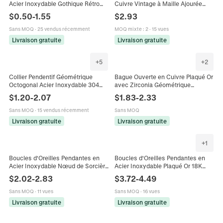
Acier Inoxydable Gothique Rétro
Cuivre Vintage à Maille Ajourée
Émail Noir Goutte d'Huile Charme
pour Femmes Style Hong Kong
$
0.50
-
1.55
$
2.93
Métallique Géométrique Unisexe
Géométrique Tissé Or Argent
Bijoux
Sans MOQ
·
25 vendus récemment
MOQ mixte
:
2
·
15 vues
Livraison gratuite
Livraison gratuite
+
5
+
2
Collier Pendentif Géométrique
Bague Ouverte en Cuivre Plaqué Or
Octogonal Acier Inoxydable 304
avec Zirconia Géométrique
Incrustation de Coquille Noir Blanc
Ajustable Bijoux Minimaliste Style
$
1.20
-
2.07
$
1.83
-
2.33
Bijoux de Mode
INS Bague pour Femme
Sans MOQ
·
15 vendus récemment
Sans MOQ
Livraison gratuite
Livraison gratuite
+
1
Boucles d'Oreilles Pendantes en
Boucles d'Oreilles Pendantes en
Acier Inoxydable Nœud de Sorcière
Acier Inoxydable Plaqué Or 18K
et Nœud Celtique pour Femmes
Cœur Étoile Feuille Fleur Avec
$
2.02
-
2.83
$
3.72
-
4.49
Bijoux de Mode Géométriques
Strass Perle Artificielle
Sans MOQ
·
11 vues
Sans MOQ
·
16 vues
Livraison gratuite
Livraison gratuite