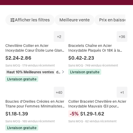
Afficher les filtres
Meilleure vente
Prix en baisse
+
2
+
36
Chevillère Collier en Acier
Bracelets Chaîne en Acier
Inoxydable Cœur Étoile Lune Gland
Inoxydable Plaqués Or 18K à la
pour Femme Double Couche Perle
Mode Pour Femmes Hommes
$
2.24
-
2.86
$
0.42
-
2.23
Artificielle Incrustée Or Argent
Géométrique Chaîne Serpent Box
Bijoux
Bracelet Bijoux Cadeau
Sans MOQ
·
179 vendus récemment
Sans MOQ
·
749 vendus récemment
Haut 10% Meilleures ventes
dans Bijoux corporels
Livraison gratuite
Livraison gratuite
+
40
+
1
Boucles d'Oreilles Créoles en Acier
Collier Bracelet Chevillère en Acier
Titane pour Femmes Minimalistes
Inoxydable Mauvais Œil pour
Géométriques Coeur Étoile Fleur
Femme Plaqué Or 18K Œil Bleu
$
1.18
-
1.39
-
5
%
$
1.29
-
1.62
Pendentif Bijoux
Strass Bijoux Chaîne Gourmette
Sans MOQ
·
165 vendus récemment
Sans MOQ
·
62 vendus récemment
Livraison gratuite