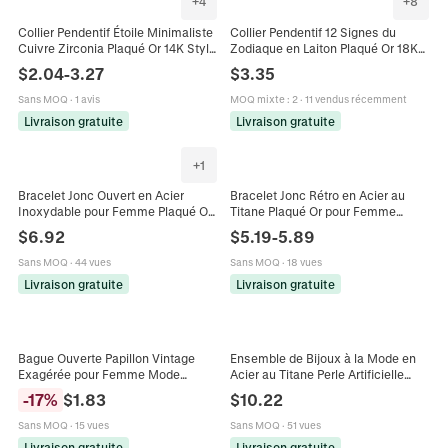
+
4
+
8
Collier Pendentif Étoile Minimaliste
Collier Pendentif 12 Signes du
Cuivre Zirconia Plaqué Or 14K Style
Zodiaque en Laiton Plaqué Or 18K
Ins Bijoux pour Femmes Cadeau
En Nacre Avec Zirconia Collier
$
2.04
-
3.27
$
3.35
Accessoire Céleste
Rond pour Femme Bijoux de Mode
Sans MOQ
·
1 avis
MOQ mixte
:
2
·
11 vendus récemment
Livraison gratuite
Livraison gratuite
+
1
Bracelet Jonc Ouvert en Acier
Bracelet Jonc Rétro en Acier au
Inoxydable pour Femme Plaqué Or
Titane Plaqué Or pour Femme
Cœur Zirconia Fleur de Rose
Incrusté de Pierre Naturelle Agate
$
6.92
$
5.19
-
5.89
Gaufré Bijoux Romantiques
Rouge Turquoise Design
Cadeau
Géométrique Creux Bijoux
Sans MOQ
·
44 vues
Sans MOQ
·
18 vues
Livraison gratuite
Livraison gratuite
Bague Ouverte Papillon Vintage
Ensemble de Bijoux à la Mode en
Exagérée pour Femme Mode
Acier au Titane Perle Artificielle
Plaqué Or Cuivre Strass Coloré
Cœur Arbre de Vie Collier Bracelet
-
17
%
$
1.83
$
10.22
Incrusté Bague Réglable
Boucles d'Oreilles Bague pour
Femme
Sans MOQ
·
15 vues
Sans MOQ
·
51 vues
Livraison gratuite
Livraison gratuite