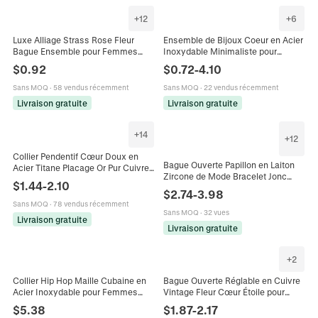
+
12
+
6
Luxe Alliage Strass Rose Fleur
Ensemble de Bijoux Coeur en Acier
Bague Ensemble pour Femmes
Inoxydable Minimaliste pour
Électroplaqué Or Argent Mariage
Femmes Ensemble de Collier
$
0.92
$
0.72
-
4.10
Fiançailles Bijoux de Doigt
Bracelet Boucles d'Oreilles Forme
d'Amour Poli
Sans MOQ
·
58 vendus récemment
Sans MOQ
·
22 vendus récemment
Livraison gratuite
Livraison gratuite
+
14
+
12
Collier Pendentif Cœur Doux en
Bague Ouverte Papillon en Laiton
Acier Titane Placage Or Pur Cuivre
Zircone de Mode Bracelet Jonc
Zirconia Chaîne de Clavicule pour
$
1.44
-
2.10
Papillon Élégant Réglable Bijoux de
Femme Bijoux Mode
$
2.74
-
3.98
Main Animal Brillant pour Femmes
Sans MOQ
·
78 vendus récemment
Sans MOQ
·
32 vues
Livraison gratuite
Livraison gratuite
+
2
Collier Hip Hop Maille Cubaine en
Bague Ouverte Réglable en Cuivre
Acier Inoxydable pour Femmes
Vintage Fleur Cœur Étoile pour
Électrophorèse Colorée Bijoux de
Femme Élégante Plaquée Or Argent
$
5.38
$
1.87
-
2.17
Niche Style Urbain
Strass Bague Florale Bijoux