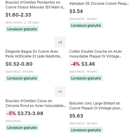
Boucles d'Oreilles Pendantes en
Alphabet 26 Zirconia Coloré Plaqué
Cuivre Strass Mauvais Œil Main de
Or 18K Avec Chaîne Vénitienne
$
3.54
Fatima pour Femmes Bijoux de
Cadeau Bijoux Femme
$
1.80
-
2.33
Mode Plaqué Or Cristaux Colorés
Sans MOQ
·
16 vues
MOQ mixte
:
2
·
22 vues
Livraison gratuite
Livraison gratuite
+
2
Élégante Bague En Cuivre Avec
Collier Double Couche en Acier
Perle Artificielle Et Jade Néphrite
Inoxydable Plaqué Or Vintage
Bague Ouverte Ajustable Pour
Pendentif Cœur Goutte d'Eau Opale
$
0.52
-
0.80
-
4
%
$
3.46
Femme Couleur Or Platine Bijoux
Bleue Bijoux pour Femme
Cadeau
Sans MOQ
·
34 vues
Sans MOQ
·
19 vues
Livraison gratuite
Livraison gratuite
+
1
Boucles d'Oreilles Clous en
Bracelet Jonc Large Brillant en
Zirconia Rond en Acier Inoxydable
Cuivre Plaqué Or Vintage pour
304 pour Femmes Hommes Bijoux
-
5
%
$
3.73
-
3.98
Femmes Bijoux de Mode Boho
$
5.63
Géométriques Simples
Empilables Ovales Simples
Minimalistes
Sans MOQ
Géométriques
Sans MOQ
·
18 vues
Livraison gratuite
Livraison gratuite