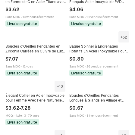
en Forme de C en Acier Titane avec
Français Acier Inoxydable PVD
Texture Tissée pour Femmes
Plaqué Or Émail Noir Bague
$
3.62
$
4.06
Boucles d'Oreilles Géométriques
Réglable Femme Bijoux de Luxe
Sans MOQ
·
19 vendus récemment
Sans MOQ
·
10 vendus récemment
Livraison gratuite
Livraison gratuite
+
52
Boucles d'Oreilles Pendantes en
Bague Spinner à Engrenages
Zirconia Carrées en Cuivre de Luxe
Rotatifs En Acier Inoxydable Pour
Vintage pour Femmes Micro-
Hommes Femmes Bague De
$
7.07
$
0.80
serties de Pierres Précieuses Taille
Soulagement Du Stress Design De
Émeraude Vert Rouge
Luxe Léger Bijoux De Mode
Sans MOQ
·
12 vues
Sans MOQ
·
26 vendus récemment
Livraison gratuite
Livraison gratuite
+
10
Élégant Collier en Acier Inoxydable
Boucles d'Oreilles Pendantes
pour Femme Avec Perle Naturelle
Longues à Glands en Alliage et
et Pierre Concassée Colorée
Strass Avec Tige en Argent Sterling
$
3.62
-
7.28
$
0.67
Pendentif Océan Étoile de Mer
925 Pour Femme Bijoux
Cœur Dauphin Bijoux Marins
MOQ mixte
:
3
·
70 vues
Sans MOQ
·
81 vendus récemment
Livraison gratuite