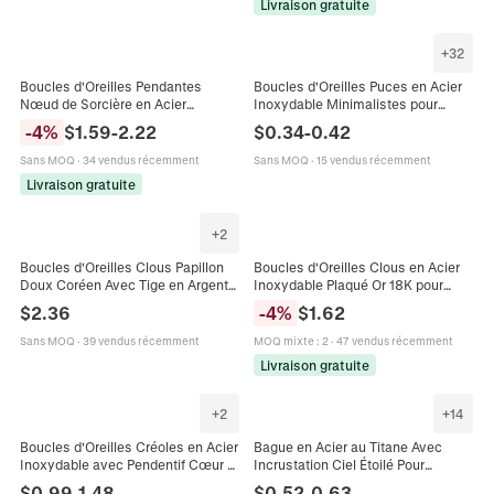
Livraison gratuite
+
32
Boucles d'Oreilles Pendantes
Boucles d'Oreilles Puces en Acier
Nœud de Sorcière en Acier
Inoxydable Minimalistes pour
Inoxydable Avec Strass Noir Nœud
Femmes Origami Grue Renne Rose
-
4
%
$
1.59
-
2.22
$
0.34
-
0.42
Celtique Bijoux Pour Femme
Ciseaux Bijoux de Mode Animaux
Sans MOQ
·
34 vendus récemment
Sans MOQ
·
15 vendus récemment
Livraison gratuite
+
2
Boucles d'Oreilles Clous Papillon
Boucles d'Oreilles Clous en Acier
Doux Coréen Avec Tige en Argent
Inoxydable Plaqué Or 18K pour
Sterling 925 Cuivre Strass Bijoux
Femmes Style Géométrique
$
2.36
-
4
%
$
1.62
pour Femme Cadeau
Minimaliste Plume et Goutte d'Eau
avec Tige Argent 925
Sans MOQ
·
39 vendus récemment
MOQ mixte
:
2
·
47 vendus récemment
Livraison gratuite
+
2
+
14
Boucles d'Oreilles Créoles en Acier
Bague en Acier au Titane Avec
Inoxydable avec Pendentif Cœur et
Incrustation Ciel Étoilé Pour
Serpent pour Femmes Or Argent
Homme Femme 8mm Mat Mode
$
0.99
-
1.48
$
0.52
-
0.63