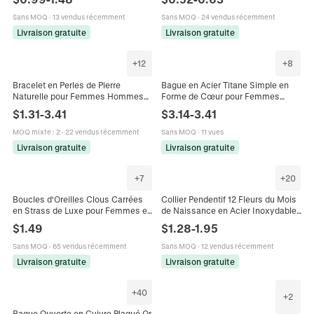
Bijoux Serpent
Couple Alliance Bijoux Cadeau
Sans MOQ
·
13 vendus récemment
Sans MOQ
·
24 vendus récemment
Livraison gratuite
Livraison gratuite
+
12
+
8
Bracelet en Perles de Pierre
Bague en Acier Titane Simple en
Naturelle pour Femmes Hommes
Forme de Cœur pour Femmes
8mm Rond Agate Jade Calcédoine
Mode Bijoux Personnalisés Sertis
$
1.31
-
3.41
$
3.14
-
3.41
Perles Bracelet Élastique Bijoux
de Strass Cadeau de Mariage
Vintage
MOQ mixte
:
2
·
22 vendus récemment
Sans MOQ
·
11 vues
Livraison gratuite
Livraison gratuite
+
7
+
20
Boucles d'Oreilles Clous Carrées
Collier Pendentif 12 Fleurs du Mois
en Strass de Luxe pour Femmes en
de Naissance en Acier Inoxydable
Cuivre Géométrique Halo Avec Tige
Or Argent Émail Floral pour Femme
$
1.49
$
1.28
-
1.95
en Argent Sterling 925 Bijoux
Bijoux Cadeau
Sans MOQ
·
65 vendus récemment
Sans MOQ
·
12 vendus récemment
Livraison gratuite
Livraison gratuite
+
40
+
2
Bague Ouverte en Cuivre Plaqué Or