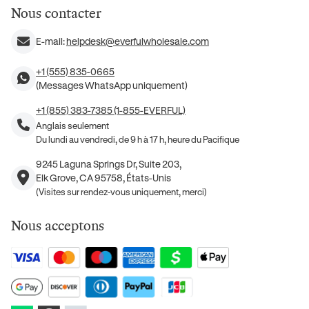
Nous contacter
E-mail:
helpdesk@everfulwholesale.com
+1 (555) 835-0665
(Messages WhatsApp uniquement)
+1 (855) 383-7385 (1-855-EVERFUL)
Anglais seulement
Du lundi au vendredi, de 9 h à 17 h, heure du Pacifique
9245 Laguna Springs Dr, Suite 203,
Elk Grove, CA 95758, États-Unis
(Visites sur rendez-vous uniquement, merci)
Nous acceptons