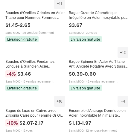
+
11
Boucles d'Oreilles Créoles en Acier
Bague Ouverte Géométrique
Titane pour Hommes Femmes
Irrégulière en Acier Inoxydable pour
Plaqué Or 18K Mat Incrusté de
Femmes Design Créatif Bague
$
1.45
-
2.65
$
3.67
Strass Boucles d'Oreilles Rondes
Réglable Ligne Ondulée Cadeau
Bijoux
Sans MOQ
·
26 vendus récemment
Sans MOQ
·
20 vues
Livraison gratuite
Livraison gratuite
+
12
Boucles d'Oreilles Pendantes
Bague Spinner En Acier Au Titane
Longues à Gland en Acier
Anti Anxiété Rotative Avec Strass
Inoxydable pour Femmes Luxe
Bague Anti Stress Bijoux De Mode
-
4
%
$
3.46
$
0.39
-
0.60
Incrusté de Strass Bijoux de Fête
Unisexe
Sans MOQ
·
15 vendus récemment
Sans MOQ
·
42 vendus récemment
Livraison gratuite
Livraison gratuite
+
16
+
4
Bague de Luxe en Cuivre avec
Ensemble d'Ancrage Dermique en
Zirconia Carré pour Femme Or Or
Acier Inoxydable Minimaliste
Rose Plaqué Mode Géométrie
Filetage Interne Zirconia Skin Diver
-
10
%
$
2.07
-
2.17
$
1.13
-
1.97
Bague Bijoux Cadeau Quotidien
Bijoux de Piercing Unisexe
Sans MOQ
·
12 vues
Sans MOQ
·
12 vendus récemment