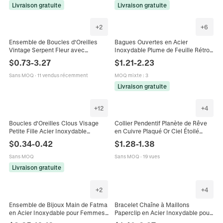
Livraison gratuite
Livraison gratuite
+
2
+
6
Ensemble de Boucles d'Oreilles
Bagues Ouvertes en Acier
Vintage Serpent Fleur avec
Inoxydable Plume de Feuille Rétro
Zirconia Émail pour Femmes
Français pour Femmes Bague en
$
0.73
-
3.27
$
1.21
-
2.23
Boucles d'Oreilles de Luxe en
Émail Plaquée Or Argent 18 Carats
Cuivre Bijoux
Réglable Cadeau Bijoux
Sans MOQ
·
11 vendus récemment
MOQ mixte
:
3
Livraison gratuite
+
12
+
4
Boucles d'Oreilles Clous Visage
Collier Pendentif Planète de Rêve
Petite Fille Acier Inoxydable
en Cuivre Plaqué Or Ciel Étoilé
Minimaliste Silhouette Cheveux
Cosmique Pierre Bleue Strass Lune
$
0.34
-
0.42
$
1.28
-
1.38
Longs Bijoux Mode Pour Femmes
Étoile Collier pour Femme Bijoux
Sans MOQ
Sans MOQ
·
19 vues
Livraison gratuite
+
2
+
4
Ensemble de Bijoux Main de Fatma
Bracelet Chaîne à Maillons
en Acier Inoxydable pour Femmes
Paperclip en Acier Inoxydable pour
Collier Pendentif Main Hamsa
Femme Plaqué Or 18K Élégant