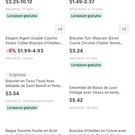
$
3.25
-
10.12
$
1.49
-
2.37
Strass Bracelet Bijoux
Bijoux Fermoir à Ressort
Sans MOQ
·
17 vues
MOQ mixte
:
2
·
10 vues
Livraison gratuite
Livraison gratuite
+
4
+
2
Élégant Argent Double Couche
Bracelet Turc Mauvais Œil en
Strass Collier Boucles d'Oreilles
Cuivre Zirconia Chaîne Tennis
Bracelet Bijoux Pour Femmes
Plaqué Or 18K Géométrique Émail
-
5
%
$
1.99
-
4.93
$
3.24
Mariage Mariée Banquet
Réglable Bijoux de Mode pour
Accessoires
Femmes
Sans MOQ
·
13 vues
Sans MOQ
·
21 vues
Livraison gratuite
3 Options
Bracelet en Tissu Tissé Avec
Médaille de Saint Benoît et Perle
Ensemble de Bijoux de Luxe
Artificielle Bijoux Religieux Rétro
Vintage avec Strass en Verre
$
3.54
Pour Femme
Multicolore pour Femmes Collier et
$
5.42
Sans MOQ
·
15 vendus récemment
Boucles d'Oreilles Floraux en
Alliage
Livraison gratuite
Sans MOQ
·
38 vues
Bague Ouverte Feuille en Acier
Boucles d'Oreilles en Cuivre avec