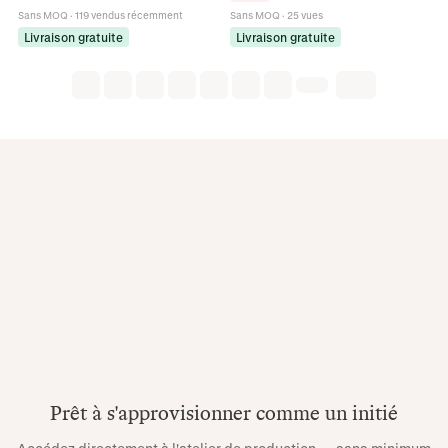
Boucle d'Oreille
Sans MOQ
·
119 vendus récemment
Sans MOQ
·
25 vues
Livraison gratuite
Livraison gratuite
Prêt à s'approvisionner comme un initié