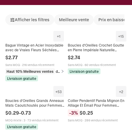
Afficher les filtres
Meilleure vente
Prix en baisse
+
1
+
15
Bague Vintage en Acier Inoxydable
Boucles d'Oreilles Crochet Goutte
avec de Vraies Fleurs Séchées
en Pierre Impériale Naturelle
Réglable Ouverte en Résine
Bohème Fait Main Vintage
$
2.77
$
2.74
Bagues Florales Plaquées Or Bijoux
Multicolore Bijoux Mode Cadeau
Botaniques pour Femmes
Femme
Sans MOQ
·
216 vendus récemment
Sans MOQ
·
60 vendus récemment
Haut 10% Meilleures ventes
dans Bagues
Livraison gratuite
Livraison gratuite
+
53
+
2
Boucles d'Oreilles Grands Anneaux
Collier Pendentif Panda Mignon En
Mats Caoutchoutés pour Femmes
Alliage Et Émail Pour Femmes
Tige en Acier Inoxydable Anneaux
Hommes Bijoux Animaux Plaqués
$
0.29
-
0.73
-
3
%
$
0.25
Géométriques Colorés Bijoux
Or Cadeau Accessoire Panda
MOQ mixte
:
3
·
73 vendus récemment
Sans MOQ
·
286 vendus récemment
Livraison gratuite