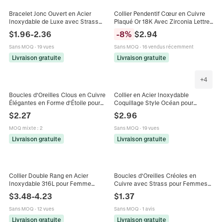
Bracelet Jonc Ouvert en Acier
Collier Pendentif Cœur en Cuivre
Inoxydable de Luxe avec Strass
Plaqué Or 18K Avec Zirconia Lettre
Élégant Pavé Incrusté Or Or Rose
Fé Émail Double Cœur Bijoux pour
$
1.96
-
2.36
-
8
%
$
2.94
Argent Bijoux pour Femmes
Femmes Filles
Sans MOQ
·
19 vues
Sans MOQ
·
16 vendus récemment
Livraison gratuite
Livraison gratuite
+
4
Boucles d'Oreilles Clous en Cuivre
Collier en Acier Inoxydable
Élégantes en Forme d'Étoile pour
Coquillage Style Océan pour
Femmes Pentagramme Creux
Femme Plaqué Or Étoile de Mer
$
2.27
$
2.96
Incrusté de Zirconia Bijoux Or
Tortue Hippocampe Dauphin
Argent
Pendentif Bijoux
MOQ mixte
:
2
Sans MOQ
·
19 vues
Livraison gratuite
Livraison gratuite
Collier Double Rang en Acier
Boucles d'Oreilles Créoles en
Inoxydable 316L pour Femme
Cuivre avec Strass pour Femmes
Pendentif en Forme de Sac Creux
Cristal Goutte d'Eau Coupe Ovale
$
3.48
-
4.23
$
1.37
Bijoux de Mode Électroplaqués
Bijoux de Mariage à la Mode
Sans MOQ
·
12 vues
Sans MOQ
·
1 avis
Livraison gratuite
Livraison gratuite