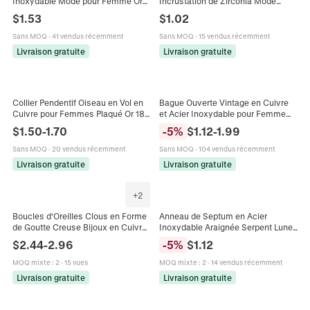
Inoxydable Mode pour Femme Or
Incrustation de Zirconia Mode
Plaqué Émail Coloré Noir Blanc
Minimaliste Plaqué Or Boucles
$
1.53
$
1.02
Ajustable Bijoux de Doigt Cadeau
d'Oreilles Huggie Bijoux Homme
Femme
Sans MOQ
·
41 vendus récemment
Sans MOQ
·
15 vendus récemment
Livraison gratuite
Livraison gratuite
Collier Pendentif Oiseau en Vol en
Bague Ouverte Vintage en Cuivre
Cuivre pour Femmes Plaqué Or 18K
et Acier Inoxydable pour Femme
Argent Strass Coloré Ailes de
Design Couronne Vague Bijou de
$
1.50
-
1.70
-
5
%
$
1.12
-
1.99
Pigeon Bijoux Cadeau
Doigt Géométrique Réglable
Sans MOQ
·
20 vendus récemment
Sans MOQ
·
104 vendus récemment
Livraison gratuite
Livraison gratuite
+
2
Boucles d'Oreilles Clous en Forme
Anneau de Septum en Acier
de Goutte Creuse Bijoux en Cuivre
Inoxydable Araignée Serpent Lune
et Strass pour Femmes avec Tige
Pentagramme Anneau de Nez
$
2.44
-
2.96
-
5
%
$
1.12
en Argent Sterling 925
Clicker à Charnière Bijoux de
Piercing Corporel
MOQ mixte
:
2
·
15 vues
MOQ mixte
:
2
·
14 vendus récemment
Livraison gratuite
Livraison gratuite