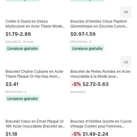
+
9
Collier à Gland en Strass
Boucles d'Oreilles Clous Papillon
Multicolore en Acier Titane Mode
Géométrique en Zirconia Cuivre
Plaqué Or avec Incrustation de
Plaqué Or 18K Petites Créoles pour
$
1.79
-
2.86
$
0.97
-
1.59
Pierres Gemmes Colorées
Femmes Bijoux
Sans MOQ
·
15 vues
MOQ mixte
:
3
Livraison gratuite
Livraison gratuite
+
5
Bracelet Chaîne Cubaine en Acier
Bracelet de Perles Rondes en Acier
Titane Plaqué Or Hip Hop Avec
Inoxydable à la Mode pour
Pierre en Zirconia Brillante Coeur
Hommes Femmes Étanche Poli
$
3.41
-
5
%
$
2.72
-
5.63
Poire Pour Bijoux Mode Unisexe
Bracelet Chaîne à Billes en Métal
Bijoux Cadeau
MOQ mixte
:
2
Sans MOQ
Livraison gratuite
Bracelet Cœur en Émail Plaqué Or
Boucles d'Oreilles Goutte en Cuivre
18K Acier Inoxydable Bracelet de
Vintage Coréen pour Femmes
Chaîne à Maillons Cœur Coloré
Incrusté de Zircone Plaqué Or
$
1.18
-
5
%
$
1.49
-
2.24
Bijoux Unisexe
Argent Élégant Bijoux de Mode