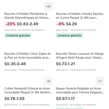
+
61
Boucles d'Oreilles Pendantes à
Boucles d'Oreilles Créoles Rayées
Glands Géométriques en Strass
en Cuivre Plaqué Or 18K pour
pour Femmes Perle Artificielle de
Femmes Style Européen Boucle
-
20
%
$
0.82
-
2.49
-
9
%
$
4.26
Luxe avec Tige en Argent Sterling
d'Oreille Géométrique Avec Tige en
925
Argent 925
Sans MOQ
·
20 vendus récemment
Sans MOQ
·
156 vendus récemment
Livraison gratuite
Livraison gratuite
Boucles d'Oreilles Clous Signe de
Bracelet Tennis Luxueux en Alliage
la Paix en Acier Inoxydable pour
d'Argent Multi Rangs avec Strass
Hommes et Femmes
pour Femme Bijou Élégant
$
0.35
-
0.46
$
0.73
-
1.21
Géométriques Rondes Creuses
Étincelant Cadeau de Rencontre
Bijoux Tendance
Sans MOQ
·
79 vendus récemment
Sans MOQ
·
114 vendus récemment
+
8
+
7
Collier Pendentif Céleste en Acier
Bague Ouverte Réglable en Acier
Inoxydable Plaqué Or 18K Bohème
Inoxydable pour Femme Élégante
Lune Soleil Étoile Œil Collier pour
Bijou avec Perle Artificielle Strass
$
0.78
-
1.05
$
0.67
-
1.17
Femme Bijoux
Fleur Cœur
MOQ mixte
:
2
·
154 vendus récemment
Sans MOQ
·
62 vendus récemment