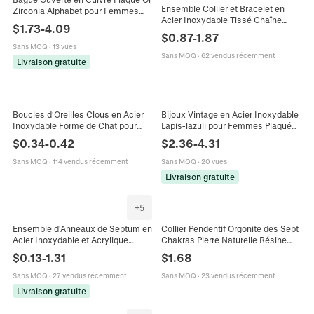
Ensemble Collier et Bracelet en
Zirconia Alphabet pour Femmes
Acier Inoxydable Tissé Chaîne
Réglable Lettre Initiale Bijoux
$
1.73
-
4.09
Torsadée pour Femme Bijoux
Bague de Doigt Cadeau
$
0.87
-
1.87
Minimalistes Or Argent Tricolore
Sans MOQ
·
13 vues
Sans MOQ
·
62 vendus récemment
Livraison gratuite
Boucles d'Oreilles Clous en Acier
Bijoux Vintage en Acier Inoxydable
Inoxydable Forme de Chat pour
Lapis-lazuli pour Femmes Plaqué
Femmes Design Cœur Creux
Or Rétro Soleil Motif Serpent Bague
$
0.34
-
0.42
$
2.36
-
4.31
Bijoux de Mode Quotidienne
Ouverte Collier
Sans MOQ
·
114 vendus récemment
Sans MOQ
·
20 vues
Livraison gratuite
+
5
Ensemble d'Anneaux de Septum en
Collier Pendentif Orgonite des Sept
Acier Inoxydable et Acrylique
Chakras Pierre Naturelle Résine
Forme Fleur Papillon Araignée
Spirale en Cuivre Guérison
$
0.13
-
1.31
$
1.68
Bijoux de Piercing pour Homme
Énergétique Reiki Unisexe
Femme
Sans MOQ
·
27 vendus récemment
Sans MOQ
·
23 vendus récemment
Livraison gratuite