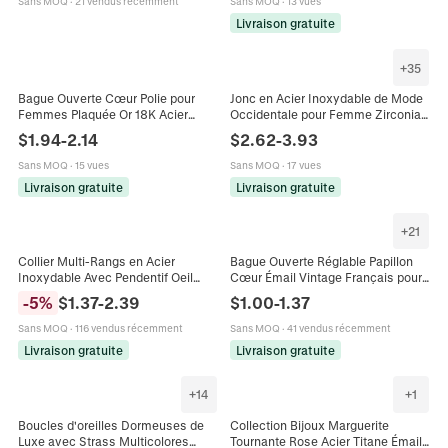
Sans MOQ
·
21 vendus récemment
Sans MOQ
·
13 vues
Livraison gratuite
+
35
Bague Ouverte Cœur Polie pour
Jonc en Acier Inoxydable de Mode
Femmes Plaquée Or 18K Acier
Occidentale pour Femme Zirconia
Inoxydable Réglable Grande Bague
Micro-Incrusté Arbre de Vie Cœur
$
1.94
-
2.14
$
2.62
-
3.93
Cœur Bijoux Accessoires
Fermoir Magnétique Bijoux
Bracelet
Sans MOQ
·
15 vues
Sans MOQ
·
17 vues
Livraison gratuite
Livraison gratuite
+
21
Collier Multi-Rangs en Acier
Bague Ouverte Réglable Papillon
Inoxydable Avec Pendentif Oeil
Cœur Émail Vintage Français pour
Maléfique Serpent Soleil Collier
Femme Bijoux en Cuivre Strass de
-
5
%
$
1.37
-
2.39
$
1.00
-
1.37
Bohême Plaqué Or Avec Zirconia
Luxe Léger
Perles Bijoux Femme
Sans MOQ
·
116 vendus récemment
Sans MOQ
·
41 vendus récemment
Livraison gratuite
Livraison gratuite
+
14
+
1
Boucles d'oreilles Dormeuses de
Collection Bijoux Marguerite
Luxe avec Strass Multicolores
Tournante Rose Acier Titane Émail