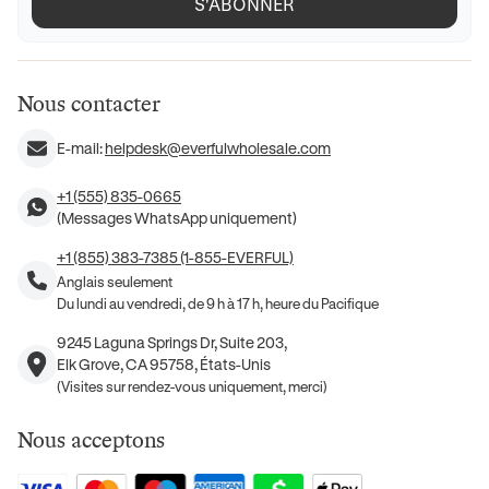
S'ABONNER
Nous contacter
E-mail:
helpdesk@everfulwholesale.com
+1 (555) 835-0665
(Messages WhatsApp uniquement)
+1 (855) 383-7385 (1-855-EVERFUL)
Anglais seulement
Du lundi au vendredi, de 9 h à 17 h, heure du Pacifique
9245 Laguna Springs Dr, Suite 203,
Elk Grove, CA 95758, États-Unis
(Visites sur rendez-vous uniquement, merci)
Nous acceptons