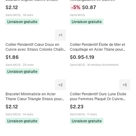
Coloré Emoji Boucle d'Oreille Avec
Minimalistes Avec Tige en Argent
$
2.12
-
5
%
$
0.87
Strass Bijoux Femme
Sterling 925 Géométriques Strass
Clous à Vis Bijoux Femme
Sans MOQ
·
19 vues
Sans MOQ
Livraison gratuite
Livraison gratuite
+
1
Collier Pendentif Cœur Doux en
Collier Pendentif Étoile de Mer et
Cuivre avec Strass Colorés Chaîne
Coquillage en Acier Titane pour
de Clavicule pour Femmes Bijoux
Femme Plaque Or Argent avec
$
1.86
$
0.95
-
1.19
de Cou Élégants Accessoires de
Strass Bijoux Style Marin Cadeau
Mode Cadeau
Sans MOQ
·
25 vues
Sans MOQ
·
16 vendus récemment
Livraison gratuite
+
2
+
5
Bracelet Minimaliste en Acier
Collier Pendentif Ours Lune Étoile
Titane Cœur Triangle Strass pour
pour Femmes Plaqué Or Cuivre
Femme Bijoux Chaîne Fine
Strass Incrusté Bijoux Élégant Ours
$
2.12
$
2.23
Délicate Accessoire Quotidien
en Peluche Lune Colliers
Bureau
Sans MOQ
·
14 vues
Sans MOQ
·
11 vues
Livraison gratuite
Livraison gratuite