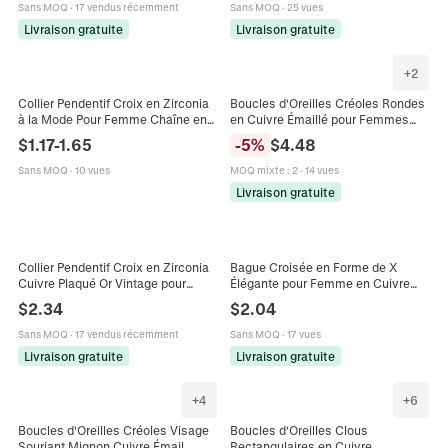
Cadeau Femme
Sans MOQ
·
17 vendus récemment
Sans MOQ
·
25 vues
Livraison gratuite
Livraison gratuite
+
2
Collier Pendentif Croix en Zirconia
Boucles d'Oreilles Créoles Rondes
à la Mode Pour Femme Chaîne en
en Cuivre Émaillé pour Femmes
Cuivre Plaqué Or Argent Colliers
Plaqué Or Motif Géométrique Grille
$
1.17
-
1.65
-
5
%
$
4.48
Religieux avec Strass Incrustés
Zirconia Cadeau Bijoux
Bijoux Cadeau
Sans MOQ
·
10 vues
MOQ mixte
:
2
·
14 vues
Livraison gratuite
Collier Pendentif Croix en Zirconia
Bague Croisée en Forme de X
Cuivre Plaqué Or Vintage pour
Élégante pour Femme en Cuivre
Femmes Émail Goutte d'Huile
avec Zirconia Bleu Incrusté Bijoux
$
2.34
$
2.04
Charme Religieux Bijoux de Mode
de Mariage Fiançailles Graduation
Sans MOQ
·
17 vendus récemment
Sans MOQ
·
17 vues
Livraison gratuite
Livraison gratuite
+
4
+
6
Boucles d'Oreilles Créoles Visage
Boucles d'Oreilles Clous
Souriant Mignon Cuivre Émail
Rectangulaires en Cuivre