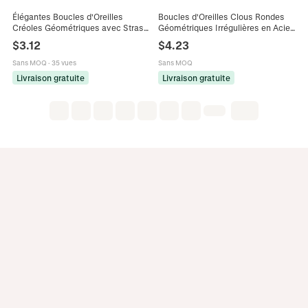
Élégantes Boucles d'Oreilles
Boucles d'Oreilles Clous Rondes
Créoles Géométriques avec Strass
Géométriques Irrégulières en Acier
Complet Boucles d'Oreilles
Inoxydable Vintage Plaqué Or
$
3.12
$
4.23
Rectangulaires en Cuivre Plaqué Or
Argent 18K Bijoux en Métal pour
Bijoux pour Femme Mariage
Femmes
Sans MOQ
·
35 vues
Sans MOQ
Livraison gratuite
Livraison gratuite