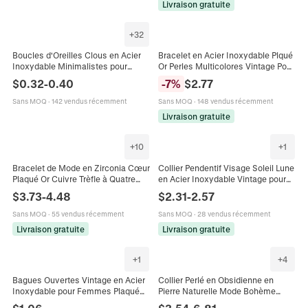
Livraison gratuite
+
32
Boucles d'Oreilles Clous en Acier
Bracelet en Acier Inoxydable Plqué
Inoxydable Minimalistes pour
Or Perles Multicolores Vintage Pour
Femmes Motif Cactus Étoile Note
Femmes Chaîne Gourmette
$
0.32
-
0.40
-
7
%
$
2.77
de Musique Trombone Bijoux
Réglable Minimaliste Bijoux
Couleur Bonbon
Sans MOQ
·
142 vendus récemment
Sans MOQ
·
148 vendus récemment
Livraison gratuite
+
10
+
1
Bracelet de Mode en Zirconia Cœur
Collier Pendentif Visage Soleil Lune
Plaqué Or Cuivre Trèfle à Quatre
en Acier Inoxydable Vintage pour
Feuilles Bracelet Réglable pour
Femme Bijoux Célestes Bohèmes
$
3.73
-
4.48
$
2.31
-
2.57
Femmes Bijoux Géométriques en
Plaqués Or Collier Soleil Esthétique
Zirconia Cadeau
Sans MOQ
·
55 vendus récemment
Sans MOQ
·
28 vendus récemment
Livraison gratuite
Livraison gratuite
+
1
+
4
Bagues Ouvertes Vintage en Acier
Collier Perlé en Obsidienne en
Inoxydable pour Femmes Plaqué
Pierre Naturelle Mode Bohème
Or Texture de Soleil Pierre Naturelle
Quartz Rose Améthyste Oeil de