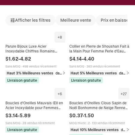
Afficher les filtres
Meilleure vente
Prix en baisse
+
8
Parure Bijoux Luxe Acier
Collier en Pierre de Shoushan Fait à
Inoxydable Chiffres Romains
la Main Pour Femme Perle d'Eau
Pendentif Rond Collier Bracelet
Douce Chaîne en Acier Inoxydable
$
1.62
-
4.82
$
4.14
-
4.40
Boucles d'oreilles Strass Or
Collier de Perles Bohème Bijoux
Vintage Français
Sans MOQ
·
498 vendus récemment
Sans MOQ
·
363 vendus récemment
Haut 3% Meilleures ventes
dans Ensembles de bijoux
Haut 5% Meilleures ventes
dans Colliers
Livraison gratuite
Livraison gratuite
+
6
+
27
Boucles d'Oreilles Mauvais Œil en
Boucles d'Oreilles Clous Sapin de
Acier Inoxydable pour Femmes
Noël Bonhomme de Neige Renne
Vintage Plaqué Or Perle Artificielle
Strass Perle Artificielle Émail Bijoux
$
3.14
-
5.89
$
0.37
-
1.50
Strass Bijoux
de Fête Cadeau
Sans MOQ
·
28 vendus récemment
MOQ mixte
:
2
·
133 vendus récemment
Livraison gratuite
Haut 10% Meilleures ventes
dans Boucles d'oreilles