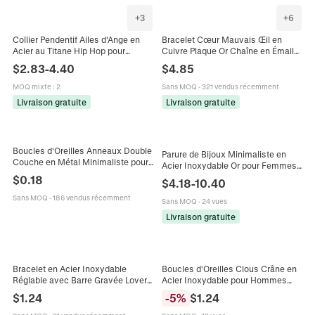
+
3
+
6
Collier Pendentif Ailes d'Ange en
Bracelet Cœur Mauvais Œil en
Acier au Titane Hip Hop pour
Cuivre Plaque Or Chaîne en Émail
Hommes Femmes Or Argent Or
avec Strass Colorés Bijoux Hip
$
2.83
-
4.40
$
4.85
Rose Bijoux Cupidon Religieux
Hop Réglables pour Femmes
Hommes
MOQ mixte
:
2
Sans MOQ
·
321 vendus récemment
Livraison gratuite
Livraison gratuite
Boucles d'Oreilles Anneaux Double
Parure de Bijoux Minimaliste en
Couche en Métal Minimaliste pour
Acier Inoxydable Or pour Femmes
Femmes Boucles d'Oreilles
Collier Multicouche Et Bracelet
$
0.18
$
4.18
-
10.40
Pendantes Géométriques
Chaîne à Maillons Bambou
Sans MOQ
·
186 vendus récemment
Accessoires Mode Géométriques
Sans MOQ
·
24 vues
Livraison gratuite
Bracelet en Acier Inoxydable
Boucles d'Oreilles Clous Crâne en
Réglable avec Barre Gravée Lover
Acier Inoxydable pour Hommes
Dream Cadeau Minimaliste de la
Punk Poli Argent Noir Rondes à Vis
$
1.24
-
5
%
$
1.24
Saint-Valentin Homme Femme
Bijoux d'Oreille Mode Hip Hop