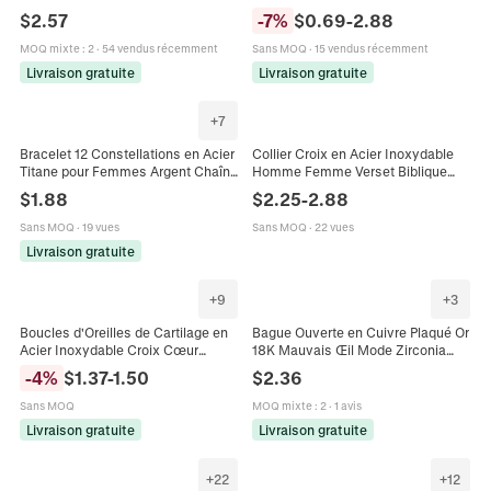
Rectangulaires pour Femmes
Perle Artificielle Strass Collier
$
2.57
-
7
%
$
0.69
-
2.88
Cuivre Plaqué Or Rose Bijoux
Boucles d'Oreilles Bague Bracelet
MOQ mixte
:
2
·
54 vendus récemment
Sans MOQ
·
15 vendus récemment
Livraison gratuite
Livraison gratuite
+
7
Bracelet 12 Constellations en Acier
Collier Croix en Acier Inoxydable
Titane pour Femmes Argent Chaîne
Homme Femme Verset Biblique
Coulissante Réglable Strass
Philippiens Pendentif Inspirant
$
1.88
$
2.25
-
2.88
Incrusté Bijoux Signe du Zodiaque
Bijou Religieux Cadeau
Cadeau
Sans MOQ
·
19 vues
Sans MOQ
·
22 vues
Livraison gratuite
+
9
+
3
Boucles d'Oreilles de Cartilage en
Bague Ouverte en Cuivre Plaqué Or
Acier Inoxydable Croix Cœur
18K Mauvais Œil Mode Zirconia
Zirconia pour Femmes Hommes
Coloré Émail Bague Ajustable pour
-
4
%
$
1.37
-
1.50
$
2.36
Punk Chaîne à Pampilles Bijoux de
Femme Bijoux Cadeau
Piercing
Sans MOQ
MOQ mixte
:
2
·
1 avis
Livraison gratuite
Livraison gratuite
+
22
+
12