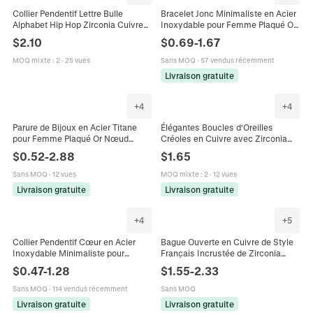
Collier Pendentif Lettre Bulle
Bracelet Jonc Minimaliste en Acier
Alphabet Hip Hop Zirconia Cuivre
Inoxydable pour Femme Plaqué Or
Chaîne de Boîte Bijoux pour
18K Bracelet Rond Poli Bijoux de
$
2.10
$
0.69
-
1.67
Hommes Femmes Accessoire
Mode Cadeau
Quotidien
MOQ mixte
:
2
·
25 vues
Sans MOQ
·
57 vendus récemment
Livraison gratuite
+
4
+
4
Parure de Bijoux en Acier Titane
Élégantes Boucles d'Oreilles
pour Femme Plaqué Or Nœud
Créoles en Cuivre avec Zirconia
Papillon Collier Bracelet Boucles
Étoile pour Femmes Luxe Léger
$
0.52
-
2.88
$
1.65
d'Oreilles Accessoires
Plaquées Or Argent Forme de U
Bijoux Tendance
Sans MOQ
·
12 vues
MOQ mixte
:
2
·
12 vues
Livraison gratuite
Livraison gratuite
+
4
+
5
Collier Pendentif Cœur en Acier
Bague Ouverte en Cuivre de Style
Inoxydable Minimaliste pour
Français Incrustée de Zirconia
Femmes Bijoux de Chaîne Croisée
Géométrique Plaquée Or Ajustable
$
0.47
-
1.28
$
1.55
-
2.33
Géométrique Polie Or Argent Rose
pour Femmes Bijoux de Luxe
Noir
Cadeau
Sans MOQ
·
114 vendus récemment
Sans MOQ
Livraison gratuite
Livraison gratuite