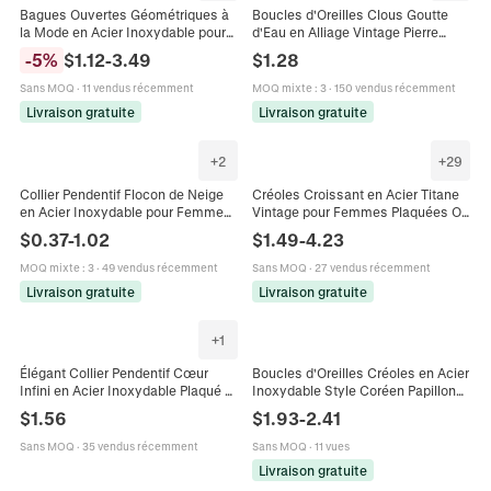
Bagues Ouvertes Géométriques à
Boucles d'Oreilles Clous Goutte
la Mode en Acier Inoxydable pour
d'Eau en Alliage Vintage Pierre
Femmes Bagues Minimalistes
Naturelle Cristal Boho Pour
-
5
%
$
1.12
-
3.49
$
1.28
Réglables en Émail Bijoux Or
Femmes Bijoux de Navette de
Argent
Niche
Sans MOQ
·
11 vendus récemment
MOQ mixte
:
3
·
150 vendus récemment
Livraison gratuite
Livraison gratuite
+
2
+
29
Collier Pendentif Flocon de Neige
Créoles Croissant en Acier Titane
en Acier Inoxydable pour Femme
Vintage pour Femmes Plaquées Or
Plaqué sous Vide Or Irisé Bijoux
Argent Boucles d'Oreilles
$
0.37
-
1.02
$
1.49
-
4.23
d'Hiver Cadeau de Noël
Géométriques Texturées Bijoux
MOQ mixte
:
3
·
49 vendus récemment
Sans MOQ
·
27 vendus récemment
Livraison gratuite
Livraison gratuite
+
1
Élégant Collier Pendentif Cœur
Boucles d'Oreilles Créoles en Acier
Infini en Acier Inoxydable Plaqué Or
Inoxydable Style Coréen Papillon
Cuivre Strass Chaîne de Clavicule
Cœur Avec Incrustation de Perles
$
1.56
$
1.93
-
2.41
pour Femme Bijoux de Mode
Artificielles Bijoux de Mode Femme
Cadeau
Sans MOQ
·
35 vendus récemment
Sans MOQ
·
11 vues
Livraison gratuite