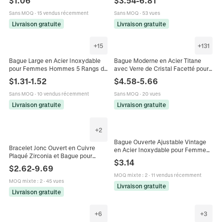
$
1.06
$
3.54
-
6.81
Turquoise Malachite Bague
Tigre Yoga Méditation Bijoux de
Géométrique Réglable
Guérison pour Femmes
Sans MOQ
·
15 vendus récemment
Sans MOQ
·
53 vues
Livraison gratuite
Livraison gratuite
+
15
+
131
Bague Large en Acier Inoxydable
Bague Moderne en Acier Titane
pour Femmes Hommes 5 Rangs de
avec Verre de Cristal Facetté pour
Strass Incrustés Anneau de Doigt
Hommes Femmes Grosse Pierre
$
1.31
-
1.52
$
4.58
-
5.66
Bijoux Minimalistes Cadeau
Transparente Bijoux Statement
Bague Géométrique
Sans MOQ
·
10 vendus récemment
Sans MOQ
·
20 vues
Livraison gratuite
Livraison gratuite
+
2
Bague Ouverte Ajustable Vintage
Bracelet Jonc Ouvert en Cuivre
en Acier Inoxydable pour Femme
Plaqué Zirconia et Bague pour
avec Perles en Pierre Naturelle
$
3.14
Femmes Exquis Design Goutte
Malachite Tourmaline Bijoux
$
2.62
-
9.69
d'Eau Bijoux Ajustables Bague de
MOQ mixte
:
2
·
11 vendus récemment
Doigt Cadeau Haut de Gamme
MOQ mixte
:
2
·
45 vues
Livraison gratuite
Livraison gratuite
+
6
+
3