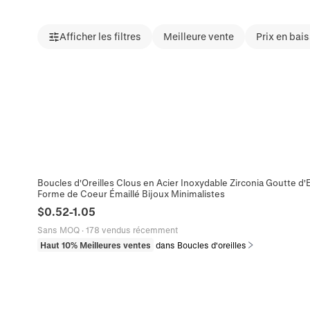
Afficher les filtres
Meilleure vente
Prix en bai
Boucles d'Oreilles Clous en Acier Inoxydable Zirconia Goutte 
Forme de Coeur Émaillé Bijoux Minimalistes
$
0.52
-
1.05
Sans MOQ
·
178 vendus récemment
Haut 10% Meilleures ventes
dans Boucles d'oreilles