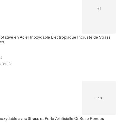
+
1
otative en Acier Inoxydable Électroplaqué Incrusté de Strass
mes
t
lliers
+
18
noxydable avec Strass et Perle Artificielle Or Rose Rondes