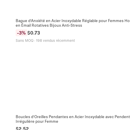
Bague d'Anxiété en Acier Inoxydable Réglable pour Femmes H
en Émail Rotatives Bijoux Anti-Stress
-
3
%
$
0.73
Sans MOQ
·
198 vendus récemment
Boucles d'Oreilles Pendantes en Acier Inoxydable avec Pendent
Irrégulière pour Femme
$
2.52