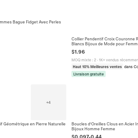
ommes Bague Fidget Avec Perles
Collier Pendentif Croix Couronne R
Blancs Bijoux de Mode pour Fem
$
1.96
MOQ mixte
:
2
·
1K+ vendus récemmen
Haut 10% Meilleures ventes
dans Co
Livraison gratuite
+
4
if Géométrique en Pierre Naturelle
Boucles d'Oreilles Clous en Acier I
Bijoux Homme Femme
$
0.097
-
0.44