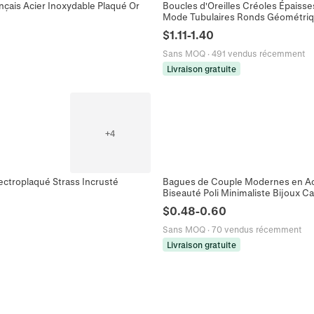
nçais Acier Inoxydable Plaqué Or
Boucles d'Oreilles Créoles Épaiss
Mode Tubulaires Ronds Géométri
$
1.11
-
1.40
Sans MOQ
·
491 vendus récemment
Livraison gratuite
+
4
ectroplaqué Strass Incrusté
Bagues de Couple Modernes en Ac
Biseauté Poli Minimaliste Bijoux C
$
0.48
-
0.60
Sans MOQ
·
70 vendus récemment
Livraison gratuite