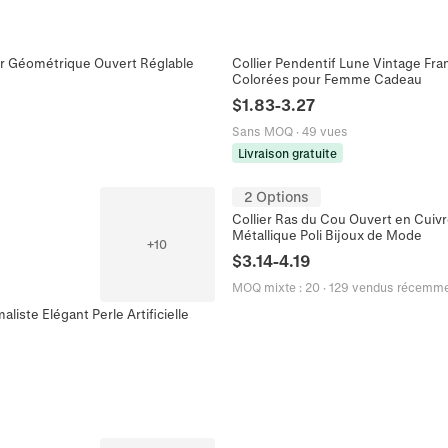
r Géométrique Ouvert Réglable
Collier Pendentif Lune Vintage Fra
Colorées pour Femme Cadeau
$
1.83
-
3.27
Sans MOQ
·
49 vues
Livraison gratuite
2 Options
Collier Ras du Cou Ouvert en Cui
Métallique Poli Bijoux de Mode
+
10
$
3.14
-
4.19
MOQ mixte
:
20
·
129 vendus récemm
iste Elégant Perle Artificielle