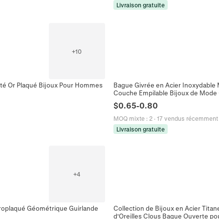
Livraison gratuite
+
10
usté Or Plaqué Bijoux Pour Hommes
Bague Givrée en Acier Inoxydable 
Couche Empilable Bijoux de Mode
$
0.65
-
0.80
MOQ mixte
:
2
·
17 vendus récemment
Livraison gratuite
+
4
ctroplaqué Géométrique Guirlande
Collection de Bijoux en Acier Tita
d'Oreilles Clous Bague Ouverte p