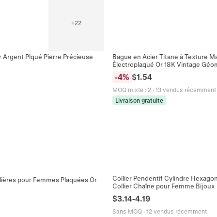
+
22
r Argent Plqué Pierre Précieuse
Bague en Acier Titane à Texture Ma
Électroplaqué Or 18K Vintage Gé
-
4
%
$
1.54
MOQ mixte
:
2
·
13 vendus récemment
Livraison gratuite
Collier Pendentif Cylindre Hexagona
ulières pour Femmes Plaquées Or
Collier Chaîne pour Femme Bijoux
$
3.14
-
4.19
Sans MOQ
·
12 vendus récemment