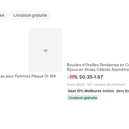
sse
Livraison gratuite
+
6
Boucles d'Oreilles Pendantes en Cu
Bijoux en Strass Céleste Asymétri
d'Eau pour Femmes Plaqué Or 18K
-
11
%
$
0.35
-
1.67
Sans MOQ
·
187 vendus récemment
Haut 10% Meilleures ventes
dans Bo
Livraison gratuite