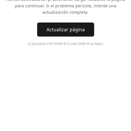
para continuar. Si el problema persiste, intente una
actualización completa.
Actualizar página
O presione Ctrl+Shift+R (Cmd+Shift+R en Mac)