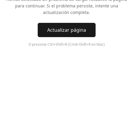
para continuar. Si el problema persiste, intente una
actualización completa.
Actualizar página
O presione Ctrl+Shift+R (Cmd+Shift+R en Mac)