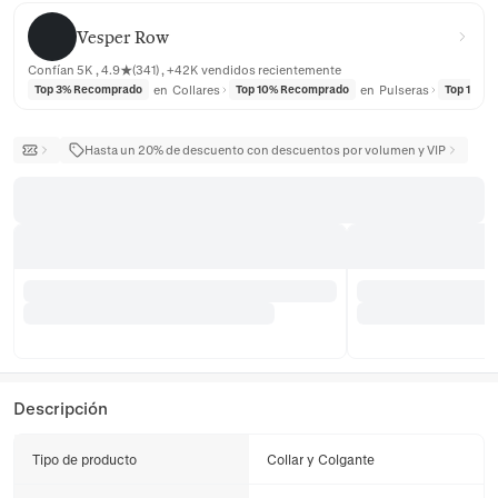
Vesper Row
Vesper Row
Confían 5K , 4.9★(341) , +42K vendidos recientemente
en
Collares
en
Pulseras
Top 3% Recomprado
Top 10% Recomprado
Top 10% 
Hasta un 20% de descuento con descuentos por volumen y VIP
Descripción
Tipo de producto
Collar y Colgante