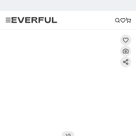
Descripción
Imágenes detalladas
Preguntas frecuent
1
/
5