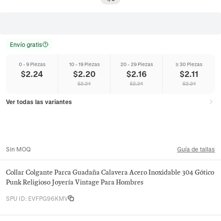
Envío gratis
0 - 9 Piezas
10 - 19 Piezas
20 - 29 Piezas
≥ 30 Piezas
$
2.24
$
2.20
$
2.16
$
2.11
$
2.24
$
2.24
$
2.24
Ver todas las variantes
Sin MOQ
Guía de tallas
Collar Colgante Parca Guadaña Calavera Acero Inoxidable 304 Gótico
Punk Religioso Joyería Vintage Para Hombres
SPU ID
:
EVFPG96KMV