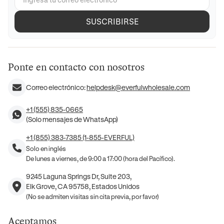
SUSCRIBIRSE
Ponte en contacto con nosotros
Correo electrónico:
helpdesk@everfulwholesale.com
+1 (555) 835-0665
(Solo mensajes de WhatsApp)
+1 (855) 383-7385 (1-855-EVERFUL)
Solo en inglés
De lunes a viernes, de 9:00 a 17:00 (hora del Pacífico).
9245 Laguna Springs Dr, Suite 203,
Elk Grove, CA 95758, Estados Unidos
(No se admiten visitas sin cita previa, por favor)
Aceptamos