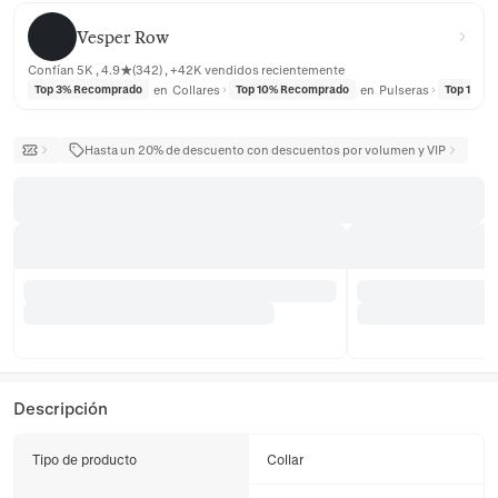
Vesper Row
Vesper Row
Confían 5K , 4.9★(342) , +42K vendidos recientemente
en
Collares
en
Pulseras
Top 3% Recomprado
Top 10% Recomprado
Top 10% 
Hasta un 20% de descuento con descuentos por volumen y VIP
Descripción
Tipo de producto
Collar