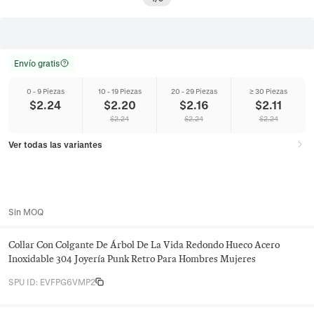
Envío gratis
0 - 9 Piezas
10 - 19 Piezas
20 - 29 Piezas
≥ 30 Piezas
$
2.24
$
2.20
$
2.16
$
2.11
$
2.24
$
2.24
$
2.24
Ver todas las variantes
Sin MOQ
Collar Con Colgante De Árbol De La Vida Redondo Hueco Acero
Inoxidable 304 Joyería Punk Retro Para Hombres Mujeres
SPU ID
:
EVFPG6VMP2