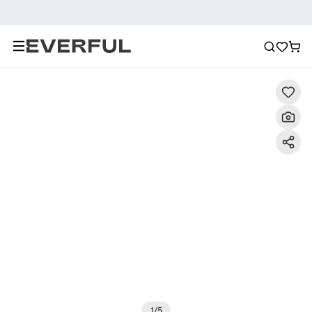
Descripción
Imágenes detalladas
Preguntas frecuent
1
/
5