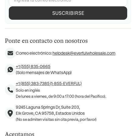
SUSCRIBIRSE
Ponte en contacto con nosotros
Correo electrónico:
helpdesk@everfulwholesale.com
+1 (555) 835-0665
(Solo mensajes de WhatsApp)
+1 (855) 383-7385 (1-855-EVERFUL)
Solo en inglés
De lunes a viernes, de 9:00 a 17:00 (hora del Pacífico).
9245 Laguna Springs Dr, Suite 203,
Elk Grove, CA 95758, Estados Unidos
(No se admiten visitas sin cita previa, por favor)
Aceptamos