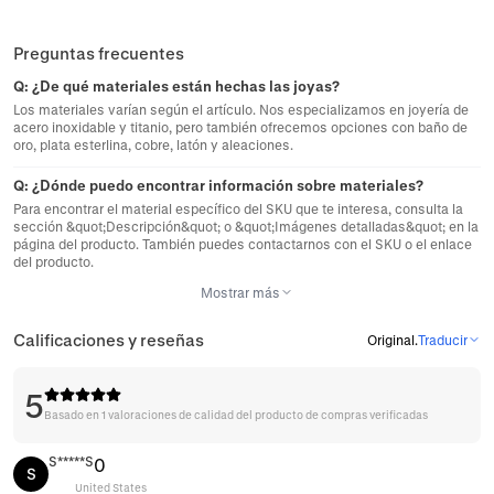
Preguntas frecuentes
Q:
¿De qué materiales están hechas las joyas?
Los materiales varían según el artículo. Nos especializamos en joyería de
acero inoxidable y titanio, pero también ofrecemos opciones con baño de
oro, plata esterlina, cobre, latón y aleaciones.
Q:
¿Dónde puedo encontrar información sobre materiales?
Para encontrar el material específico del SKU que te interesa, consulta la
sección &quot;Descripción&quot; o &quot;Imágenes detalladas&quot; en la
página del producto. También puedes contactarnos con el SKU o el enlace
del producto.
Mostrar más
Calificaciones y reseñas
Original
.
Traducir
5
Basado en 1 valoraciones de calidad del producto de compras verificadas
S*****S
0
S
United States