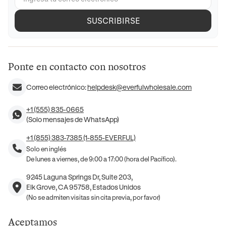
SUSCRIBIRSE
Ponte en contacto con nosotros
Correo electrónico:
helpdesk@everfulwholesale.com
+1 (555) 835-0665
(Solo mensajes de WhatsApp)
+1 (855) 383-7385 (1-855-EVERFUL)
Solo en inglés
De lunes a viernes, de 9:00 a 17:00 (hora del Pacífico).
9245 Laguna Springs Dr, Suite 203,
Elk Grove, CA 95758, Estados Unidos
(No se admiten visitas sin cita previa, por favor)
Aceptamos