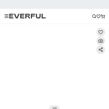
Descripción
Imágenes detalladas
Preguntas frecuent
1
/
5