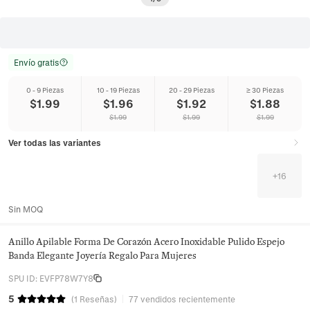
Envío gratis
0 - 9 Piezas
10 - 19 Piezas
20 - 29 Piezas
≥ 30 Piezas
$
1.99
$
1.96
$
1.92
$
1.88
$
1.99
$
1.99
$
1.99
Ver todas las variantes
+
16
Sin MOQ
Anillo Apilable Forma De Corazón Acero Inoxidable Pulido Espejo
Banda Elegante Joyería Regalo Para Mujeres
SPU ID
:
EVFP78W7Y8
5
(
1
Reseñas
)
77 vendidos recientemente