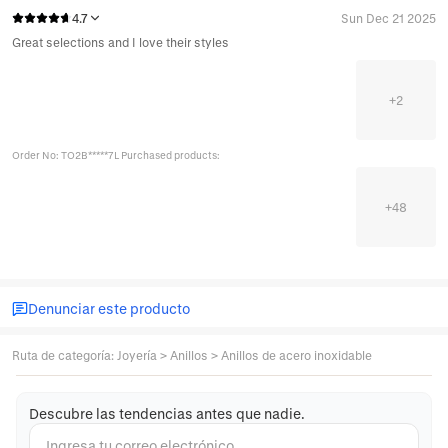
4.7
Sun Dec 21 2025
Great selections and I love their styles
+
2
Order No: TO2B*****7L Purchased products:
+
48
Denunciar este producto
Ruta de categoría
:
Joyería
>
Anillos
>
Anillos de acero inoxidable
Descubre las tendencias antes que nadie.