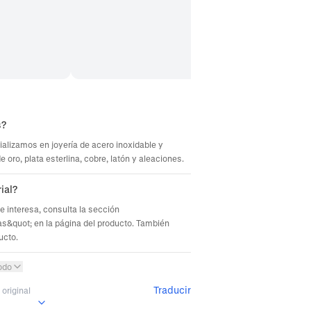
s?
ializamos en joyería de acero inoxidable y
oro, plata esterlina, cobre, latón y aleaciones.
ial?
te interesa, consulta la sección
s&quot; en la página del producto. También
ucto.
odo
Traducir
original