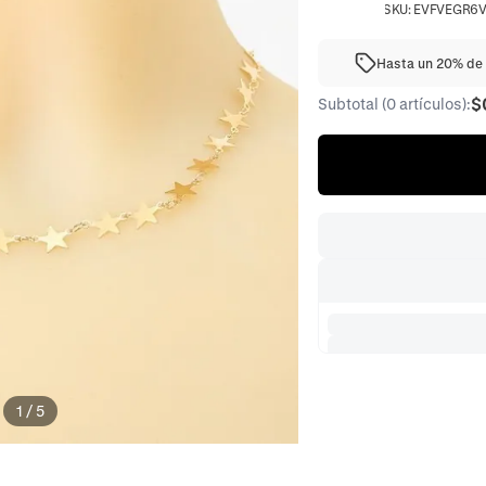
SKU:
EVFVEGR6
Hasta un 20% de 
$
Subtotal (0 artículos):
1
/
5