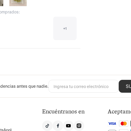
comprados:
+
1
S
dencias antes que nadie.
Encuéntranos en
Aceptam
atsApp)