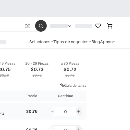
Soluciones
Tipos de negocios
Blog
Apoyo
 19 Piezas
20 - 29 Piezas
≥ 30 Piezas
$
0.75
$
0.73
$
0.72
$
0.76
$
0.76
$
0.76
Guía de tallas
Precio
Cantidad
$0.76
0
Q94
$0.76