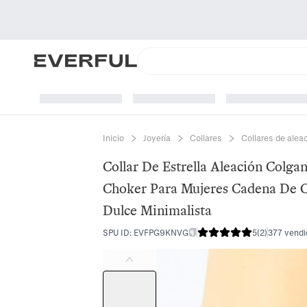
Inicio
Joyería
Collares
Collares de alea
Collar De Estrella Aleación Colga
Choker Para Mujeres Cadena De Cl
Dulce Minimalista
SPU ID
:
EVFPG9KNVG
5
(
2
)
377 vendi