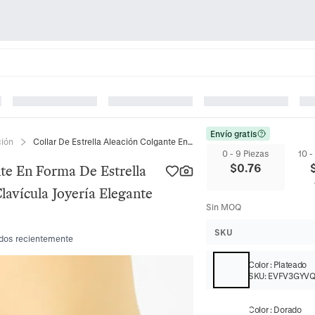
Envío gratis
ción
Collar De Estrella Aleación Colgante En Forma De Estrella Choker Para Mujeres Cadena De Clavícula Joyería Elegante Dulce Minimalista
0 - 9 Piezas
10 -
$
0.76
nte En Forma De Estrella
avícula Joyería Elegante
Sin MOQ
SKU
dos recientemente
Color
:
Plateado
SKU:
EVFV3GYV
Color
:
Dorado