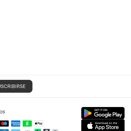
USCRIBIRSE
os