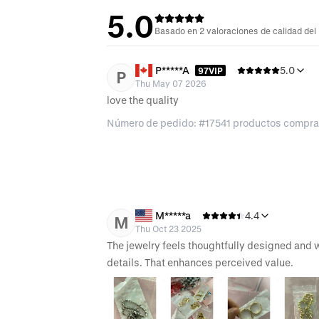
5.0
Basado en 2 valoraciones de calidad del
P*****A
5.0
97VIP
P
Thu May 07 2026
love the quality
Número de pedido: #17541 productos compr
M*****a
4.4
M
Thu Oct 23 2025
The jewelry feels thoughtfully designed and 
details. That enhances perceived value.