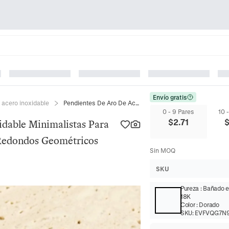
Envío gratis
 acero inoxidable
Pendientes De Aro De Acero Inoxidable Minimalistas Para Mujer Chapados En Oro Gruesos Redondos Geométricos Círculo Joyería De Moda
0 - 9 Pares
10 
$
2.71
dable Minimalistas Para
Redondos Geométricos
Sin MOQ
SKU
Pureza
:
Bañado e
18K
Color
:
Dorado
SKU:
EVFVQG7N