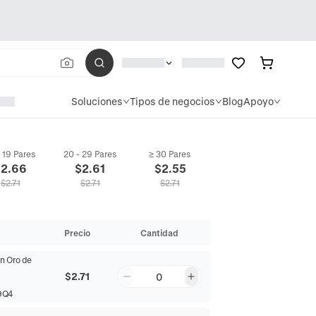
Soluciones
Tipos de negocios
Blog
Apoyo
- 19 Pares
20 - 29 Pares
≥ 30 Pares
$
2.66
$
2.61
$
2.55
$
2.71
$
2.71
$
2.71
Precio
Cantidad
n Oro de
$2.71
0
9Q4