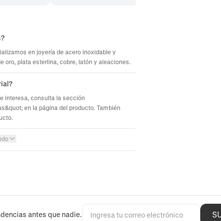
s?
ializamos en joyería de acero inoxidable y
oro, plata esterlina, cobre, latón y aleaciones.
ial?
te interesa, consulta la sección
s&quot; en la página del producto. También
ucto.
odo
S
dencias antes que nadie.