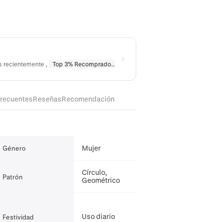
os recientemente
,
Top 3% Recomprado
en
Pendientes
,
Top 10% Recomprad
frecuentes
Reseñas
Recomendación
Mujer
Género
Círculo,
Patrón
Geométrico
Uso diario
Festividad