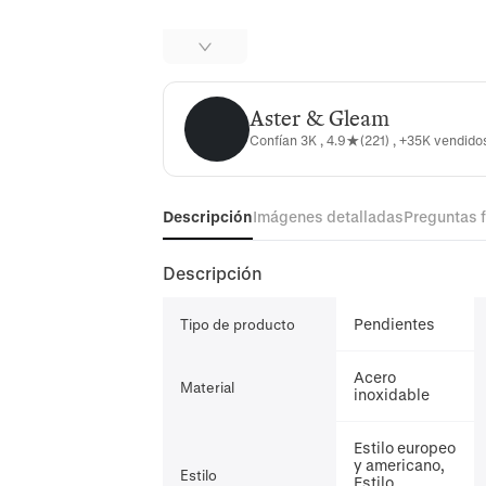
Aster & Gleam
Aster & Gleam
Confían 3K , 4.9★(221) , +35K vendid
Descripción
Imágenes detalladas
Preguntas 
Descripción
Pendientes
Tipo de producto
Acero
Material
inoxidable
Estilo europeo
y americano,
Estilo
Estilo