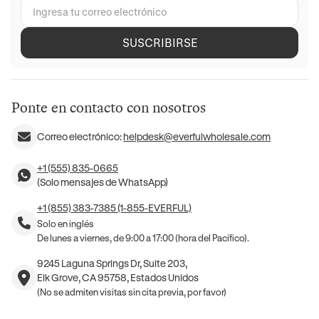
SUSCRIBIRSE
Ponte en contacto con nosotros
Correo electrónico:
helpdesk@everfulwholesale.com
+1 (555) 835-0665
(Solo mensajes de WhatsApp)
+1 (855) 383-7385 (1-855-EVERFUL)
Solo en inglés
De lunes a viernes, de 9:00 a 17:00 (hora del Pacífico).
9245 Laguna Springs Dr, Suite 203,
Elk Grove, CA 95758, Estados Unidos
(No se admiten visitas sin cita previa, por favor)