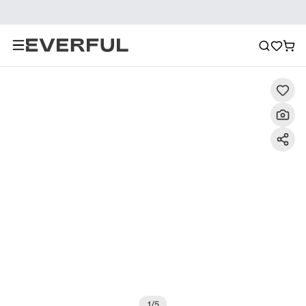
Descripción
Imágenes detalladas
Preguntas frecuent
1
/
5