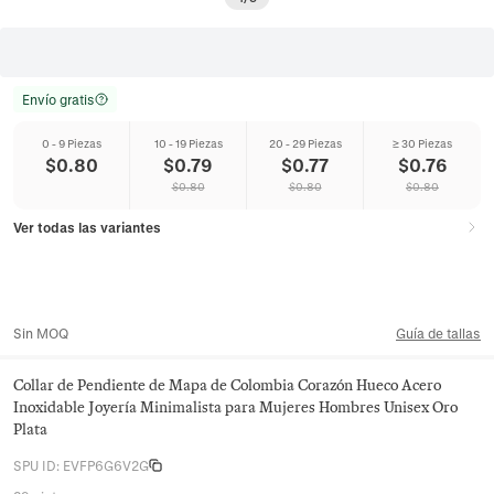
Envío gratis
0 - 9 Piezas
10 - 19 Piezas
20 - 29 Piezas
≥ 30 Piezas
$
0.80
$
0.79
$
0.77
$
0.76
$
0.80
$
0.80
$
0.80
Ver todas las variantes
Sin MOQ
Guía de tallas
Collar de Pendiente de Mapa de Colombia Corazón Hueco Acero
Inoxidable Joyería Minimalista para Mujeres Hombres Unisex Oro
Plata
SPU ID
:
EVFP6G6V2G