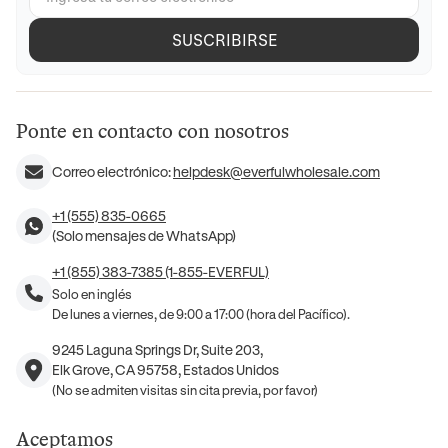
SUSCRIBIRSE
Ponte en contacto con nosotros
Correo electrónico:
helpdesk@everfulwholesale.com
+1 (555) 835-0665
(Solo mensajes de WhatsApp)
+1 (855) 383-7385 (1-855-EVERFUL)
Solo en inglés
De lunes a viernes, de 9:00 a 17:00 (hora del Pacífico).
9245 Laguna Springs Dr, Suite 203,
Elk Grove, CA 95758, Estados Unidos
(No se admiten visitas sin cita previa, por favor)
Aceptamos