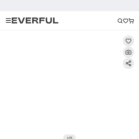
Descripción
Imágenes detalladas
Preguntas frecuent
1
/
5