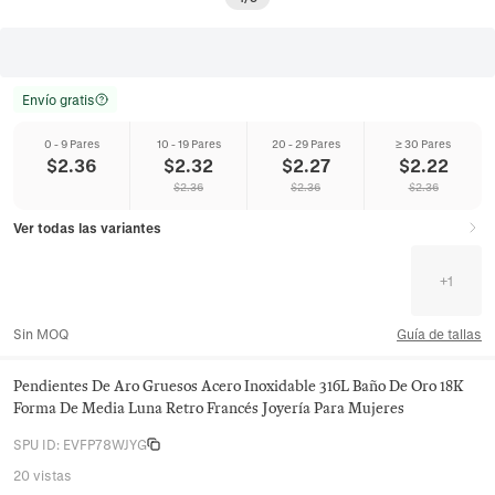
Envío gratis
0 - 9 Pares
10 - 19 Pares
20 - 29 Pares
≥ 30 Pares
$
2.36
$
2.32
$
2.27
$
2.22
$
2.36
$
2.36
$
2.36
Ver todas las variantes
+
1
Sin MOQ
Guía de tallas
Pendientes De Aro Gruesos Acero Inoxidable 316L Baño De Oro 18K
Forma De Media Luna Retro Francés Joyería Para Mujeres
SPU ID
:
EVFP78WJYG
20 vistas