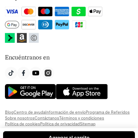
Encuéntranos en
Blog
Centro de ayuda
Información de envío
Programa de Referidos
Sobre nosotros
Contáctanos
Términos y condiciones
Política de cookies
Política de privacidad
Sitemap
Agregar al carrito
© 2026 Everful