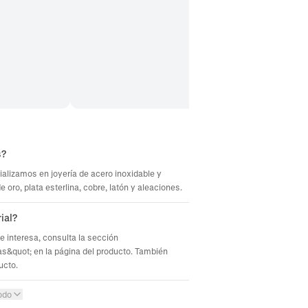
s?
ializamos en joyería de acero inoxidable y
oro, plata esterlina, cobre, latón y aleaciones.
ial?
te interesa, consulta la sección
s&quot; en la página del producto. También
ucto.
odo