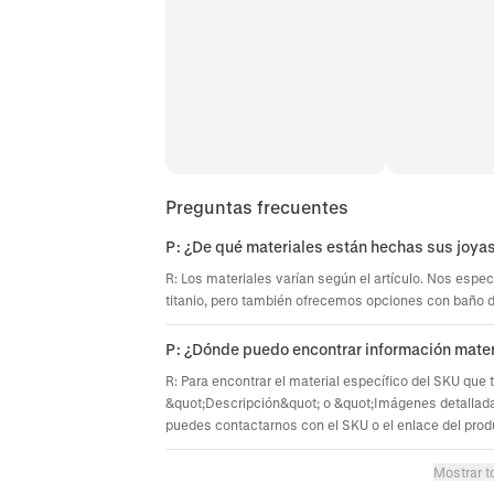
Preguntas frecuentes
P: ¿De qué materiales están hechas sus joya
R: Los materiales varían según el artículo. Nos espec
titanio, pero también ofrecemos opciones con baño de 
P: ¿Dónde puedo encontrar información mater
R: Para encontrar el material específico del SKU que 
&quot;Descripción&quot; o &quot;Imágenes detallada
puedes contactarnos con el SKU o el enlace del prod
Mostrar t