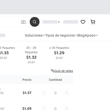
Soluciones
Tipos de negocios
Blog
Apoyo
19 Paquetes
20 - 29
≥ 30 Paquetes
$
1.35
Paquetes
$
1.29
$
1.32
$
1.37
$
1.37
$
1.37
Guía de tallas
Precio
Cantidad
o
$1.37
0
Z3Q
$1.49
0
PQP