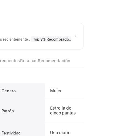
os recientemente
,
Top 3% Recomprado
en
Collares
,
Top 10% Recomprado
frecuentes
Reseñas
Recomendación
Mujer
Género
Estrella de
Patrón
cinco puntas
Uso diario
Festividad