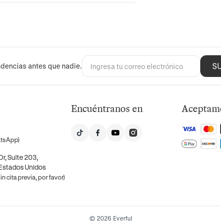
S
dencias antes que nadie.
Encuéntranos en
Aceptam
atsApp)
r, Suite 203,
 Estados Unidos
n cita previa, por favor)
© 2026 Everful