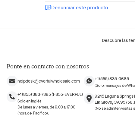
Denunciar este producto
Descubre las ten
Ponte en contacto con nosotros
+1 (555) 835-0665
helpdesk@everfulwholesale.com
(Solo mensajes de Wh
+1 (855) 383-7385 (1-855-EVERFUL)
9245 Laguna Springs D
Solo en inglés
Elk Grove, CA 95758,
De lunes a viernes, de 9:00 a 17:00
(No se admiten visitas si
(hora del Pacífico).