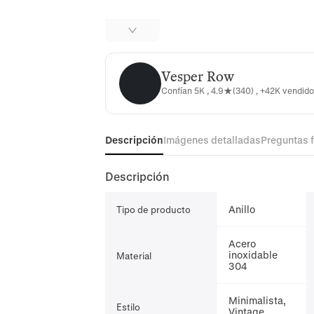
Vesper Row
Vesper Row
Confían 5K , 4.9★(340) , +42K vendid
Descripción
Imágenes detalladas
Preguntas 
Descripción
Anillo
Tipo de producto
Acero
inoxidable
Material
304
Minimalista,
Estilo
Vintage