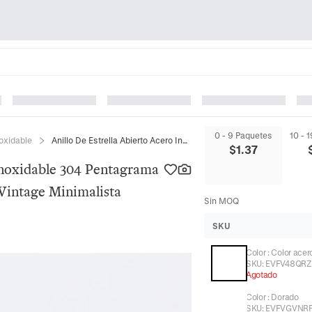
0 - 9 Paquetes
10 - 
noxidable
Anillo De Estrella Abierto Acero Inoxidable 304 Pentagrama Hueco Joyería Ajustable De Dedo Vintage Minimalista Mujeres
$
1.37
 Inoxidable 304 Pentagrama
Vintage Minimalista
Sin MOQ
SKU
Color
:
Color acer
SKU:
EVFV48QR
Agotado
Color
:
Dorado
SKU:
EVFVGVNR