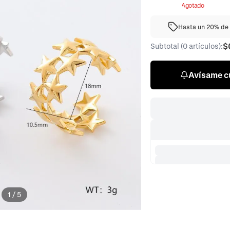
Agotado
Hasta un 20% de 
$
Subtotal (0 artículos):
Avísame cu
1
/
5