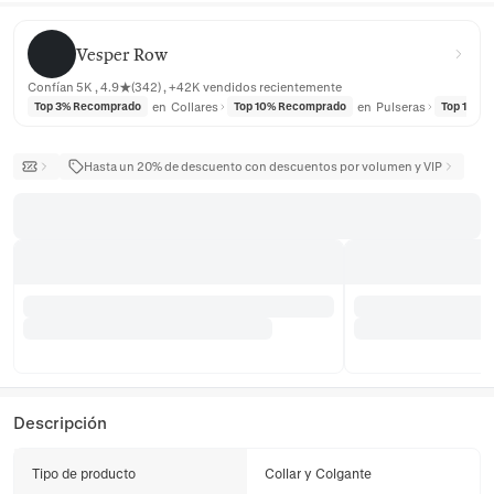
Vesper Row
Vesper Row
Confían 5K , 4.9★(342) , +42K vendidos recientemente
en
Collares
en
Pulseras
Top 3% Recomprado
Top 10% Recomprado
Top 10% 
Hasta un 20% de descuento con descuentos por volumen y VIP
Descripción
Tipo de producto
Collar y Colgante