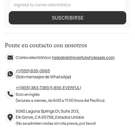
SUSCRIBIRSE
Ponte en contacto con nosotros
Correo electrónico:
helpdesk@everfulwholesale.com
+1 (555) 835-0665
(Solo mensajes de WhatsApp)
+1 (855) 383-7385 (1-855-EVERFUL)
Solo en inglés
De lunes a viernes, de 9:00 a 17:00 (hora del Pacífico).
9245 Laguna Springs Dr, Suite 203,
Elk Grove, CA 95758, Estados Unidos
(No se admiten visitas sin cita previa, por favor)