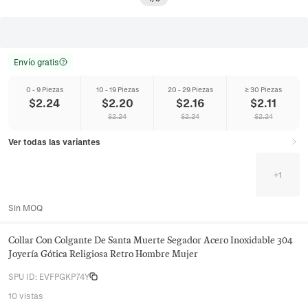
Envío gratis
0 - 9 Piezas
10 - 19 Piezas
20 - 29 Piezas
≥ 30 Piezas
$
2.24
$
2.20
$
2.16
$
2.11
$
2.24
$
2.24
$
2.24
Ver todas las variantes
+
1
Sin MOQ
Collar Con Colgante De Santa Muerte Segador Acero Inoxidable 304
Joyería Gótica Religiosa Retro Hombre Mujer
SPU ID
:
EVFPGKP74Y
10 vistas