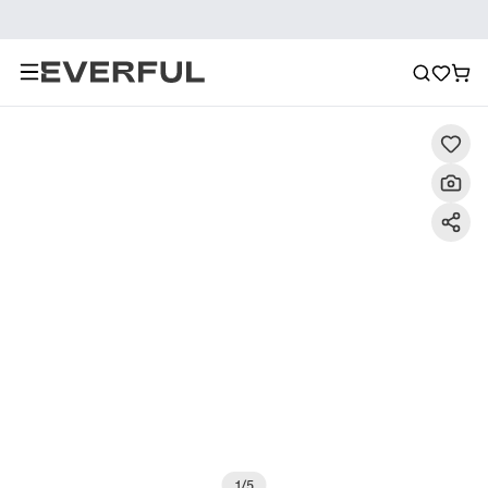
Descripción
Imágenes detalladas
Preguntas frecuent
1
/
5