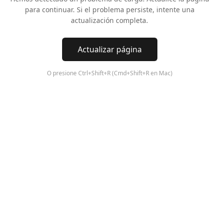
para continuar. Si el problema persiste, intente una
actualización completa.
Actualizar página
O presione Ctrl+Shift+R (Cmd+Shift+R en Mac)