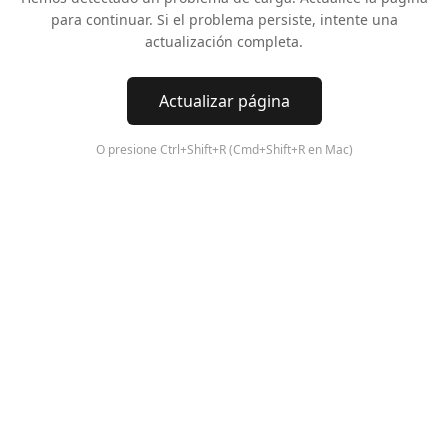
para continuar. Si el problema persiste, intente una
actualización completa.
Actualizar página
O presione Ctrl+Shift+R (Cmd+Shift+R en Mac)