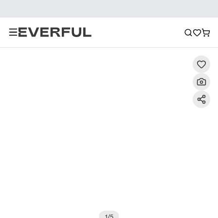
Descripción
Imágenes detalladas
Preguntas frecuent
1
/
5