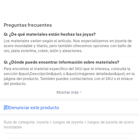
Preguntas frecuentes
Q:
¿De qué materiales están hechas las joyas?
Los materiales varían según el artículo. Nos especializamos en joyería de
acero inoxidable y titanio, pero también ofrecemos opciones con baño de
oro, plata esterlina, cobre, latón y aleaciones.
Q:
¿Dónde puedo encontrar información sobre materiales?
Para encontrar el material específico del SKU que te interesa, consulta la
sección &quot;Descripción&quot; o &quot;Imágenes detalladas&quot; en la
página del producto. También puedes contactarnos con el SKU o el enlace
del producto.
Mostrar más
Denunciar este producto
Ruta de categoría
:
Joyería
>
Juegos de joyería
>
Juegos de joyería de acero
inoxidable