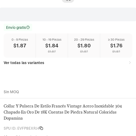
Envío gratis
0 - 9 Piezas
10 - 19 Piezas
20 - 29 Piezas
≥ 30 Piezas
$
1.87
$
1.84
$
1.80
$
1.76
$
1.87
$
1.87
$
1.87
Ver todas las variantes
Sin MOQ
Collar Y Pulsera De Estilo Francés Vintage Acero Inoxidable 304
Chapado En Oro De 18K Cuentas De Piedra Natural Coloridas
Dopamina
SPU ID
:
EVFP8EXRJ4