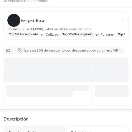
14 vendidos recientemente
Vesper Row
Vesper Row
Confían 5K , 4.9★(338) , +42K vendidos recientemente
en
Collares
en
Pulseras
Top 3% Recomprado
Top 10% Recomprado
Top 10% 
Hasta un 20% de descuento con descuentos por volumen y VIP
Descripción