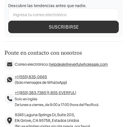
Descubre las tendencias antes que nadie.
SUSCRIBIRSE
Ponte en contacto con nosotros
Correo electrónico:
helpdesk@everfulwholesale.com
+1 (555) 835-0665
(Solo mensajes de WhatsApp)
+1 (855) 383-7385 (1-855-EVERFUL)
Solo en inglés
De lunes a viernes, de 9:00 a 17:00 (hora del Pacífico).
9245 Laguna Springs Dr, Suite 203,
Elk Grove, CA 95758, Estados Unidos
(No se admiten visitas sin cita previa, por favor)