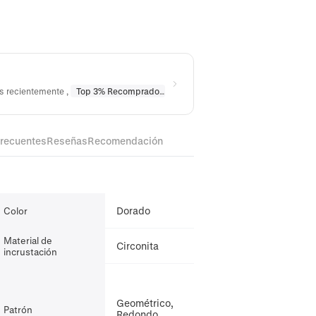
os recientemente
,
Top 3% Recomprado
en
Collares
,
Top 10% Recomprado
frecuentes
Reseñas
Recomendación
Dorado
Color
Material de
Circonita
incrustación
Geométrico,
Patrón
Redondo