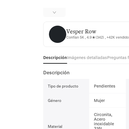
Vesper Row
Vesper Row
Confían 5K , 4.9★(342) , +42K vendid
Descripción
Imágenes detalladas
Preguntas 
Descripción
Pendientes
Tipo de producto
Mujer
Género
Circonita,
Acero
inoxidable
Material
316L,