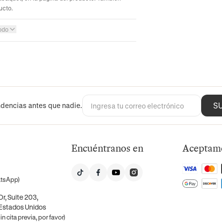
ucto.
odo
S
dencias antes que nadie.
Encuéntranos en
Aceptam
atsApp)
r, Suite 203,
 Estados Unidos
n cita previa, por favor)