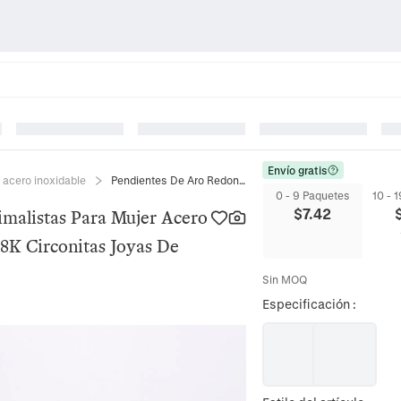
Envío gratis
 acero inoxidable
Pendientes De Aro Redondos Minimalistas Para Mujer Acero Inoxidable 316L Chapado En Oro 18K Circonitas Joyas De Moda
0 - 9 Paquetes
10 - 
$
7.42
malistas Para Mujer Acero
8K Circonitas Joyas De
Sin MOQ
Especificación
: