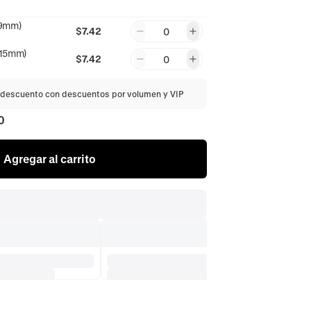
19mm)
$7.42
0
(15mm)
$7.42
0
descuento con descuentos por volumen y VIP
0
Agregar al carrito