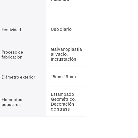
Uso diario
Festividad
Galvanoplastia
Proceso de
al vacío,
fabricación
Incrustación
15mm-19mm
Diámetro exterior
Estampado
Geométrico,
Elementos
Decoración
populares
de strass