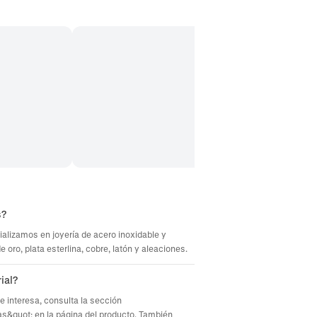
s?
ializamos en joyería de acero inoxidable y
oro, plata esterlina, cobre, latón y aleaciones.
ial?
te interesa, consulta la sección
s&quot; en la página del producto. También