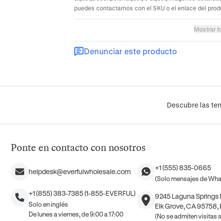
puedes contactarnos con el SKU o el enlace del prod
Mostrar t
Denunciar este producto
Descubre las ten
Ponte en contacto con nosotros
+1 (555) 835-0665
helpdesk@everfulwholesale.com
(Solo mensajes de Wh
+1 (855) 383-7385 (1-855-EVERFUL)
9245 Laguna Springs D
Solo en inglés
Elk Grove, CA 95758,
De lunes a viernes, de 9:00 a 17:00
(No se admiten visitas si