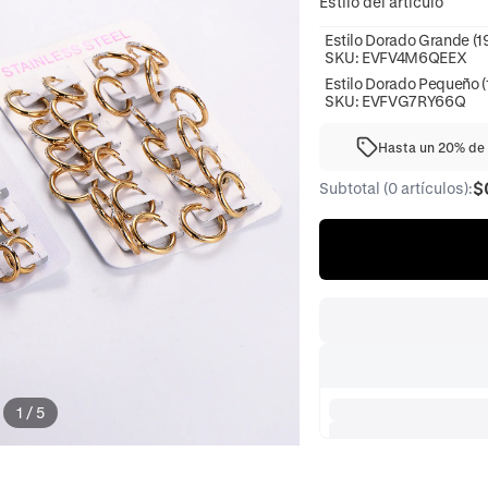
Estilo del artículo
Estilo Dorado Grande (
SKU:
EVFV4M6QEEX
Estilo Dorado Pequeño 
SKU:
EVFVG7RY66Q
Hasta un 20% de 
$
Subtotal (0 artículos):
1
/
5