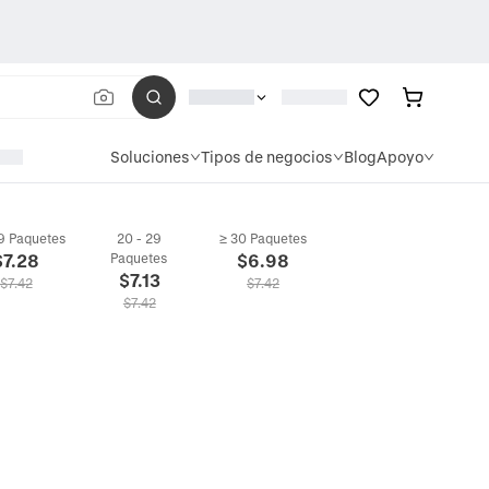
Soluciones
Tipos de negocios
Blog
Apoyo
19 Paquetes
20 - 29
≥ 30 Paquetes
$
7.28
Paquetes
$
6.98
$
7.13
$
7.42
$
7.42
$
7.42