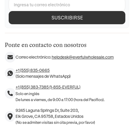
SUSCRIBIRSE
Ponte en contacto con nosotros
Correo electrónico:
helpdesk@everfulwholesale.com
+1 (555) 835-0665
(Solo mensajes de WhatsApp)
+1 (855) 383-7385 (1-855-EVERFUL)
Solo en inglés
De lunes a viernes, de 9:00 a 17:00 (hora del Pacífico).
9245 Laguna Springs Dr, Suite 203,
Elk Grove, CA 95758, Estados Unidos
(No se admiten visitas sin cita previa, por favor)