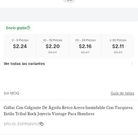
Envío gratis
0 - 9 Piezas
10 - 19 Piezas
20 - 29 Piezas
≥ 30 Piezas
$
2.24
$
2.20
$
2.16
$
2.11
$
2.24
$
2.24
$
2.24
Ver todas las variantes
Sin MOQ
Guía de tallas
Collar Con Colgante De Águila Retro Acero Inoxidable Con Turquesa
Estilo Tribal Rock Joyería Vintage Para Hombres
SPU ID
:
EVFPG6VYJ2