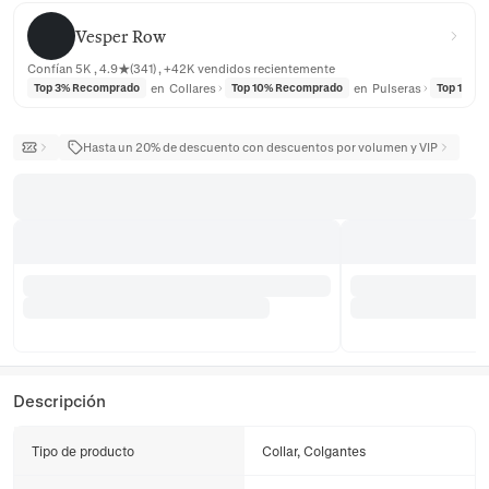
Vesper Row
Vesper Row
Confían 5K , 4.9★(341) , +42K vendidos recientemente
en
Collares
en
Pulseras
Top 3% Recomprado
Top 10% Recomprado
Top 10% 
Hasta un 20% de descuento con descuentos por volumen y VIP
Descripción
Tipo de producto
Collar, Colgantes