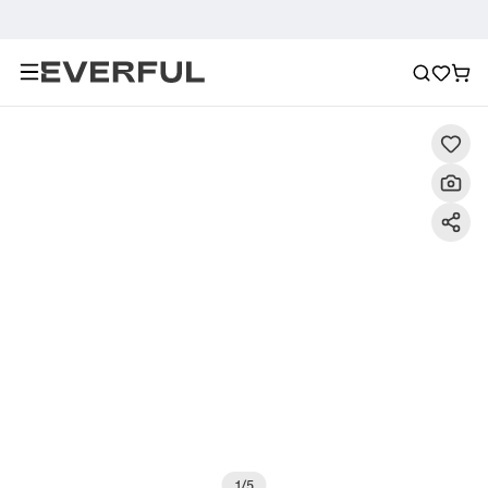
Descripción
Imágenes detalladas
Preguntas frecuent
1
/
5