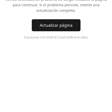
para continuar. Si el problema persiste, intente una
actualización completa.
Actualizar página
O presione Ctrl+Shift+R (Cmd+Shift+R en Mac)