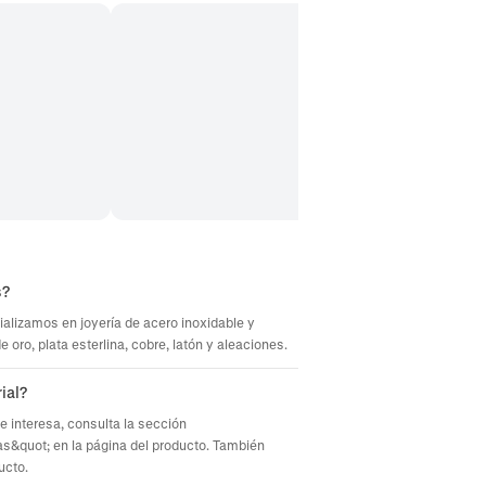
s?
ializamos en joyería de acero inoxidable y
oro, plata esterlina, cobre, latón y aleaciones.
ial?
te interesa, consulta la sección
s&quot; en la página del producto. También
ucto.