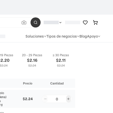
Soluciones
Tipos de negocios
Blog
Apoyo
 19 Piezas
20 - 29 Piezas
≥ 30 Piezas
$
2.20
$
2.16
$
2.11
$
2.24
$
2.24
$
2.24
Precio
Cantidad
olo
dena)
$2.24
0
o
YJ