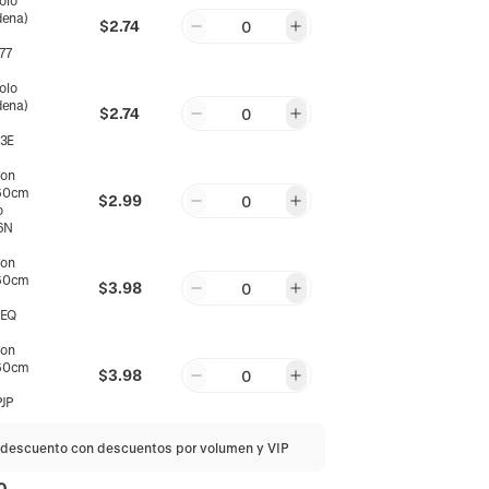
olo
dena)
$2.74
0
77
olo
dena)
$2.74
0
3E
on
*60cm
$2.99
0
o
6N
on
*60cm
$3.98
0
ZEQ
on
*60cm
$3.98
0
JP
descuento con descuentos por volumen y VIP
0