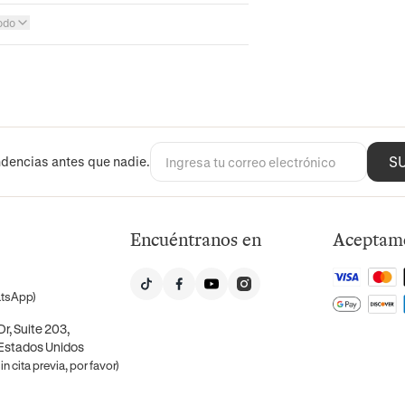
odo
S
dencias antes que nadie.
Encuéntranos en
Aceptam
atsApp)
r, Suite 203,
 Estados Unidos
n cita previa, por favor)