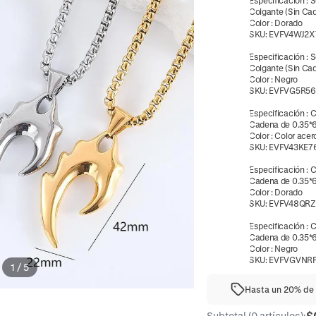
Especificación
:
S
Colgante (Sin Ca
Color
:
Dorado
SKU:
EVFV4WJ2X
Especificación
:
S
Colgante (Sin Ca
Color
:
Negro
SKU:
EVFVG5R56
Especificación
:
C
Cadena de 0.35
Color
:
Color acer
SKU:
EVFV43KE7
Especificación
:
C
Cadena de 0.35
Color
:
Dorado
SKU:
EVFV48QR
Especificación
:
C
Cadena de 0.35
Color
:
Negro
SKU:
EVFVGVNRP
1
/
5
Hasta un 20% de 
$
Subtotal (0 artículos):