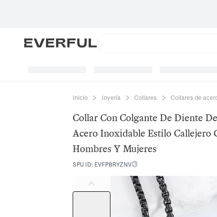
Inicio
Joyería
Collares
Collares de acer
Collar Con Colgante De Diente D
Acero Inoxidable Estilo Callejero 
Hombres Y Mujeres
SPU ID
:
EVFP8RYZNV