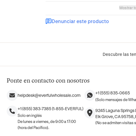
Mostrar t
Denunciar este producto
Descubre las ten
Ponte en contacto con nosotros
+1 (555) 835-0665
helpdesk@everfulwholesale.com
(Solo mensajes de Wh
+1 (855) 383-7385 (1-855-EVERFUL)
9245 Laguna Springs D
Solo en inglés
Elk Grove, CA 95758,
De lunes a viernes, de 9:00 a 17:00
(No se admiten visitas si
(hora del Pacífico).