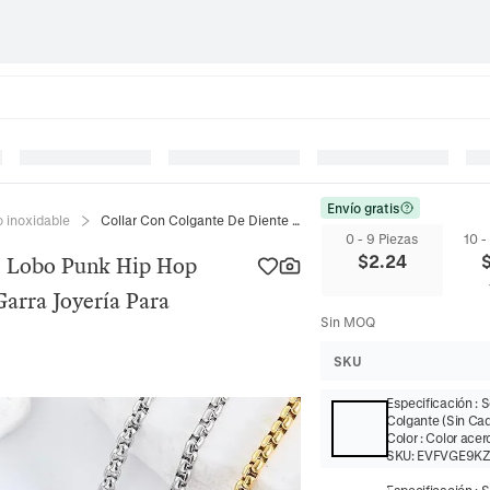
Envío gratis
o inoxidable
Collar Con Colgante De Diente De Lobo Punk Hip Hop Acero Inoxidable Estilo Callejero Garra Joyería Para Hombres Y Mujeres
0 - 9 Piezas
10 -
$
2.24
e Lobo Punk Hip Hop
Garra Joyería Para
Sin MOQ
SKU
Especificación
:
S
Colgante (Sin Ca
Color
:
Color acer
SKU:
EVFVGE9KZ