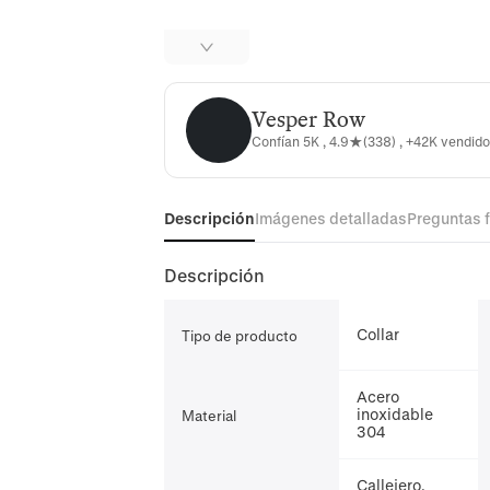
Vesper Row
Vesper Row
Confían 5K , 4.9★(338) , +42K vendid
Descripción
Imágenes detalladas
Preguntas 
Descripción
Collar
Tipo de producto
Acero
inoxidable
Material
304
Callejero,