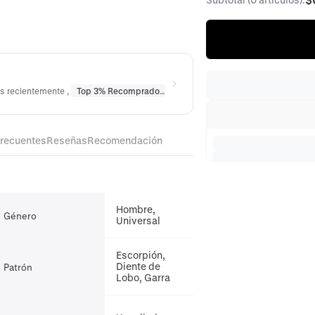
os recientemente
,
Top 3% Recomprado
en
Collares
,
Top 10% Recomprado
frecuentes
Reseñas
Recomendación
Hombre,
Género
Universal
Escorpión,
Diente de
Patrón
Lobo, Garra