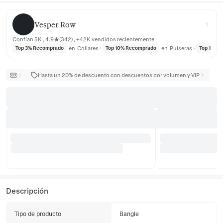
Vesper Row
Vesper Row
Confían 5K , 4.9★(342) , +42K vendidos recientemente
en
Collares
en
Pulseras
Top 3% Recomprado
Top 10% Recomprado
Top 10% 
Hasta un 20% de descuento con descuentos por volumen y VIP
Descripción
Tipo de producto
Bangle