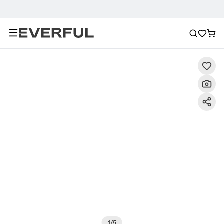
Descripción
Imágenes detalladas
Preguntas frecuent
1
/
5