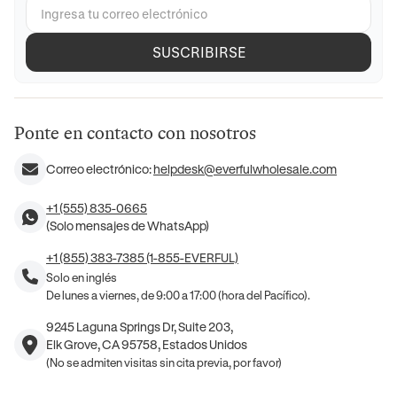
SUSCRIBIRSE
Ponte en contacto con nosotros
Correo electrónico:
helpdesk@everfulwholesale.com
+1 (555) 835-0665
(Solo mensajes de WhatsApp)
+1 (855) 383-7385 (1-855-EVERFUL)
Solo en inglés
De lunes a viernes, de 9:00 a 17:00 (hora del Pacífico).
9245 Laguna Springs Dr, Suite 203,
Elk Grove, CA 95758, Estados Unidos
(No se admiten visitas sin cita previa, por favor)