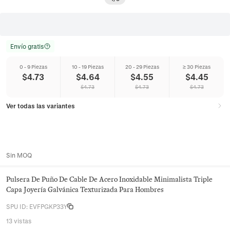
Envío gratis
0 - 9 Piezas
10 - 19 Piezas
20 - 29 Piezas
≥ 30 Piezas
$
4.73
$
4.64
$
4.55
$
4.45
$
4.73
$
4.73
$
4.73
Ver todas las variantes
Sin MOQ
Pulsera De Puño De Cable De Acero Inoxidable Minimalista Triple
Capa Joyería Galvánica Texturizada Para Hombres
SPU ID
:
EVFPGKP33Y
13 vistas