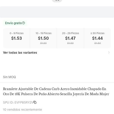
Envío gratis
0 - 9 Piezas
10 - 19 Piezas
20 - 29 Piezas
≥ 30 Piezas
$
1.53
$
1.50
$
1.47
$
1.44
$
1.53
$
1.53
$
1.53
Ver todas las variantes
Sin MOQ
Brazalete Ajustable De Cadena Curb Acero Inoxidable Chapado En
Oro De 18K Pulsera De Puño Abierto Sencilla Joyería De Moda Mujer
SPU ID
:
EVFP85RY2V
10 vendidos recientemente