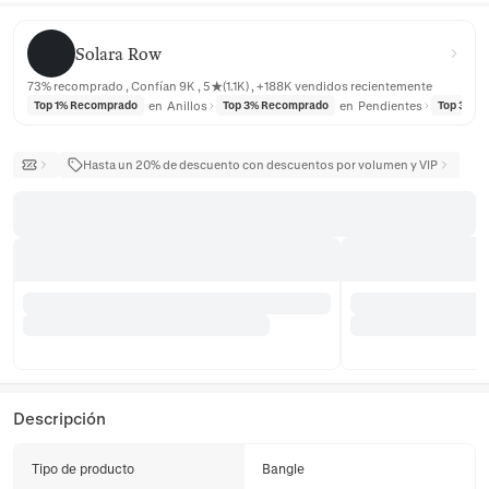
Solara Row
Solara Row
73% recomprado , Confían 9K , 5★(1.1K) , +188K vendidos recientemente
en
Anillos
en
Pendientes
Top 1% Recomprado
Top 3% Recomprado
Top 3% R
Hasta un 20% de descuento con descuentos por volumen y VIP
Descripción
Tipo de producto
Bangle