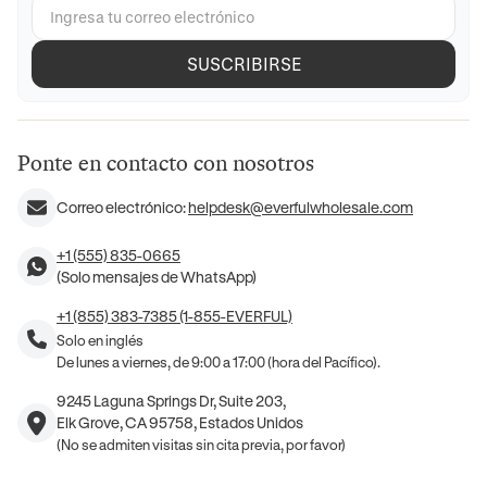
SUSCRIBIRSE
Ponte en contacto con nosotros
Correo electrónico:
helpdesk@everfulwholesale.com
+1 (555) 835-0665
(Solo mensajes de WhatsApp)
+1 (855) 383-7385 (1-855-EVERFUL)
Solo en inglés
De lunes a viernes, de 9:00 a 17:00 (hora del Pacífico).
9245 Laguna Springs Dr, Suite 203,
Elk Grove, CA 95758, Estados Unidos
(No se admiten visitas sin cita previa, por favor)