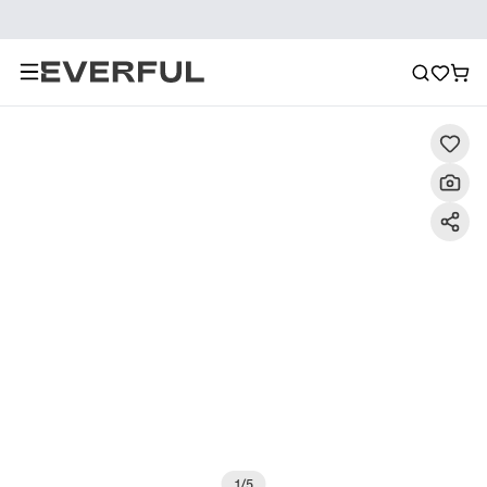
Descripción
Imágenes detalladas
Preguntas frecuent
1
/
5