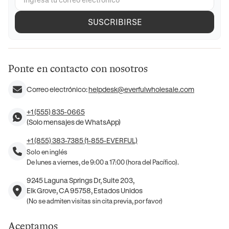
SUSCRIBIRSE
Ponte en contacto con nosotros
Correo electrónico:
helpdesk@everfulwholesale.com
+1 (555) 835-0665
(Solo mensajes de WhatsApp)
+1 (855) 383-7385 (1-855-EVERFUL)
Solo en inglés
De lunes a viernes, de 9:00 a 17:00 (hora del Pacífico).
9245 Laguna Springs Dr, Suite 203,
Elk Grove, CA 95758, Estados Unidos
(No se admiten visitas sin cita previa, por favor)
Aceptamos