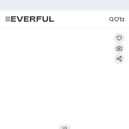
Descripción
Imágenes detalladas
Preguntas frecuent
1
/
5