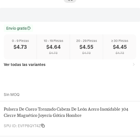
Envío gratis
0 - 9 Piezas
10 - 19 Piezas
20 - 29 Piezas
≥ 30 Piezas
$
4.73
$
4.64
$
4.55
$
4.45
$
4.73
$
4.73
$
4.73
Ver todas las variantes
Sin MOQ
Pulsera De Cuero Trenzado Cabeza De León Acero Inoxidable 304
Cierre Magnético Joyería Gótica Hombre
SPU ID
:
EVFP8QY74Z