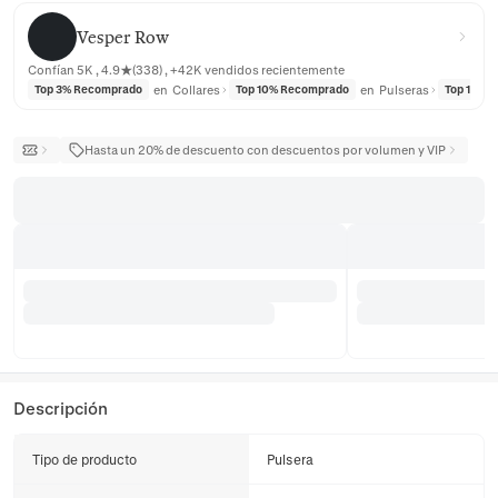
Vesper Row
Vesper Row
Confían 5K , 4.9★(338) , +42K vendidos recientemente
en
Collares
en
Pulseras
Top 3% Recomprado
Top 10% Recomprado
Top 10% 
Hasta un 20% de descuento con descuentos por volumen y VIP
Descripción
Tipo de producto
Pulsera