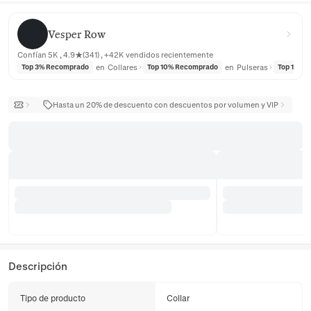
Vesper Row
Vesper Row
Confían 5K , 4.9★(341) , +42K vendidos recientemente
en
Collares
en
Pulseras
Top 3% Recomprado
Top 10% Recomprado
Top 10% 
Hasta un 20% de descuento con descuentos por volumen y VIP
Descripción
Tipo de producto
Collar