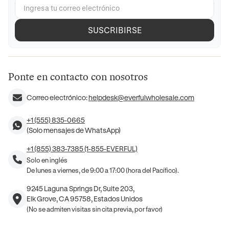
SUSCRIBIRSE
Ponte en contacto con nosotros
Correo electrónico:
helpdesk@everfulwholesale.com
+1 (555) 835-0665
(Solo mensajes de WhatsApp)
+1 (855) 383-7385 (1-855-EVERFUL)
Solo en inglés
De lunes a viernes, de 9:00 a 17:00 (hora del Pacífico).
9245 Laguna Springs Dr, Suite 203,
Elk Grove, CA 95758, Estados Unidos
(No se admiten visitas sin cita previa, por favor)