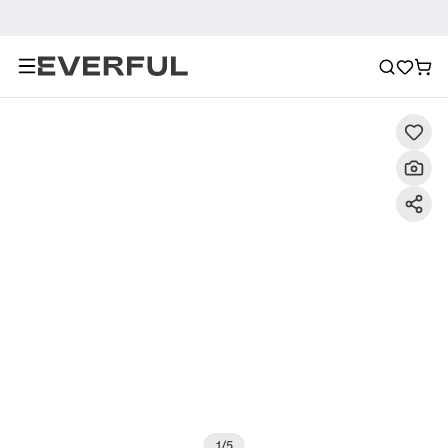
Descripción
Imágenes detalladas
Preguntas frecuent
1
/
5