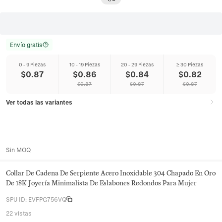
Envío gratis
0 - 9 Piezas
10 - 19 Piezas
20 - 29 Piezas
≥ 30 Piezas
$
0.87
$
0.86
$
0.84
$
0.82
$
0.87
$
0.87
$
0.87
Ver todas las variantes
Sin MOQ
Collar De Cadena De Serpiente Acero Inoxidable 304 Chapado En Oro
De 18K Joyería Minimalista De Eslabones Redondos Para Mujer
SPU ID
:
EVFPG756VQ
22 vistas