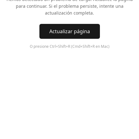
para continuar. Si el problema persiste, intente una
actualización completa.
Actualizar página
O presione Ctrl+Shift+R (Cmd+Shift+R en Mac)