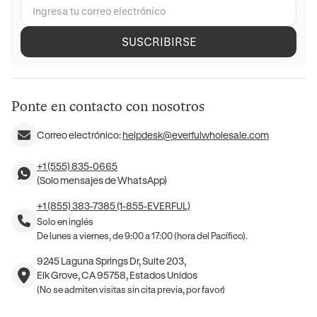
SUSCRIBIRSE
Ponte en contacto con nosotros
Correo electrónico:
helpdesk@everfulwholesale.com
+1 (555) 835-0665
(Solo mensajes de WhatsApp)
+1 (855) 383-7385 (1-855-EVERFUL)
Solo en inglés
De lunes a viernes, de 9:00 a 17:00 (hora del Pacífico).
9245 Laguna Springs Dr, Suite 203,
Elk Grove, CA 95758, Estados Unidos
(No se admiten visitas sin cita previa, por favor)