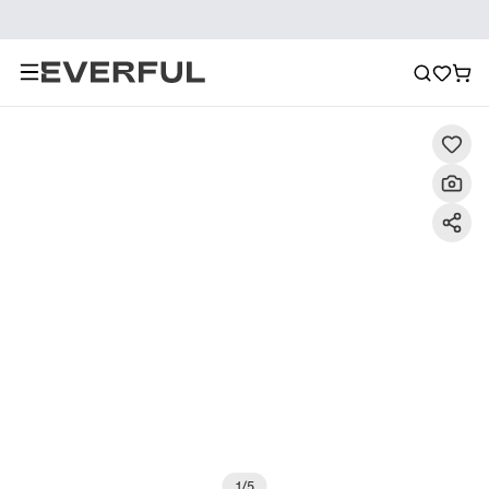
Descripción
Imágenes detalladas
Preguntas frecuent
1
/
5