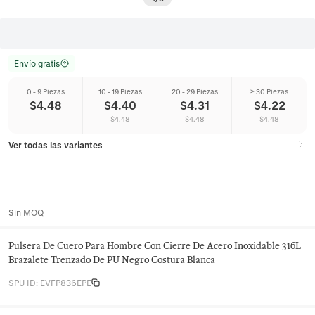
Envío gratis
0 - 9 Piezas
10 - 19 Piezas
20 - 29 Piezas
≥ 30 Piezas
$
4.48
$
4.40
$
4.31
$
4.22
$
4.48
$
4.48
$
4.48
Ver todas las variantes
Sin MOQ
Pulsera De Cuero Para Hombre Con Cierre De Acero Inoxidable 316L
Brazalete Trenzado De PU Negro Costura Blanca
SPU ID
:
EVFP836EPE