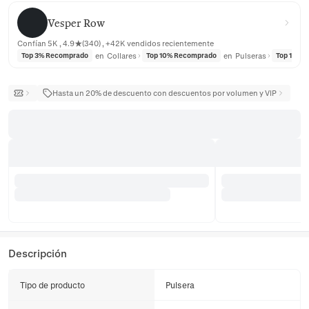
Vesper Row
Vesper Row
Confían 5K , 4.9★(340) , +42K vendidos recientemente
en
Collares
en
Pulseras
Top 3% Recomprado
Top 10% Recomprado
Top 10% 
Hasta un 20% de descuento con descuentos por volumen y VIP
Descripción
Tipo de producto
Pulsera